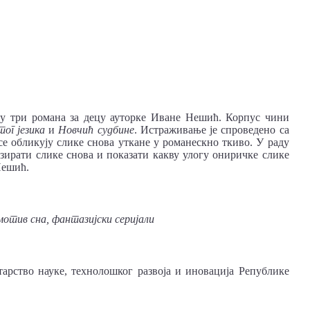
су три романа за децу ауторке Иване Нешић. Корпус чини
ог језика
и
Новчић судбине
. Истраживање је спроведено са
 се обликују слике снова уткане у романескно ткиво. У раду
ирати слике снова и показати какву улогу ониричке слике
Нешић.
мотив сна, фантазијски серијали
арство науке, технолошког развоја и иновација Републике