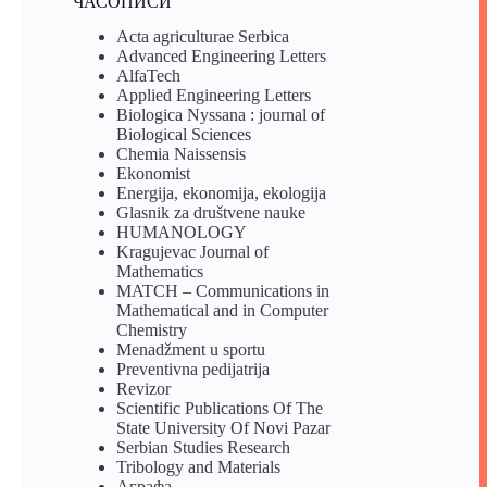
ЧАСОПИСИ
Acta agriculturae Serbica
Advanced Engineering Letters
AlfaTech
Applied Engineering Letters
Biologica Nyssana : journal of
Biological Sciences
Chemia Naissensis
Ekonomist
Energija, ekonomija, ekologija
Glasnik za društvene nauke
HUMANOLOGY
Kragujevac Journal of
Mathematics
MATCH – Communications in
Mathematical and in Computer
Chemistry
Menadžment u sportu
Preventivna pedijatrija
Revizor
Scientific Publications Of The
State University Of Novi Pazar
Serbian Studies Research
Tribology and Materials
Аграфа