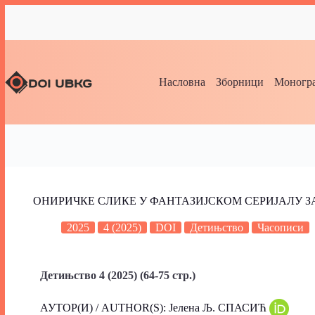
Насловна
Зборници
Моногра
ОНИРИЧКЕ СЛИКЕ У ФАНТАЗИЈСКОМ СЕРИЈАЛУ З
2025
4 (2025)
DOI
Детињство
Часописи
Детињство 4 (2025) (64-75 стр.)
АУТОР(И) / AUTHOR(S): Јелена Љ. СПАСИЋ