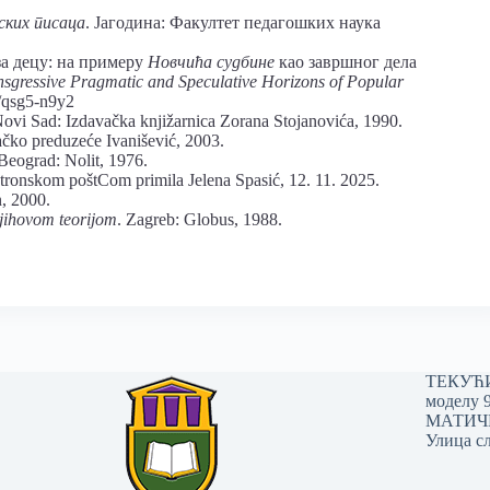
ских писаца
. Јагодина: Факултет педагошких наука
за децу: на примеру
Новчића судбине
као завршног дела
nsgressive Pragmatic and Speculative Horizons of Popular
/qsg5-n9y2
Novi Sad: Izdavačka knjižarnica Zorana Stojanovića, 1990.
ačko preduzeće Ivanišević, 2003.
 Beograd: Nolit, 1976.
ktronskom poštСom primila Jelena Spasić, 12. 11. 2025.
, 2000.
jihovom teorijom
. Zagreb: Globus, 1988.
ТЕКУЋИ 
моделу 
МАТИЧНИ
Улица сл