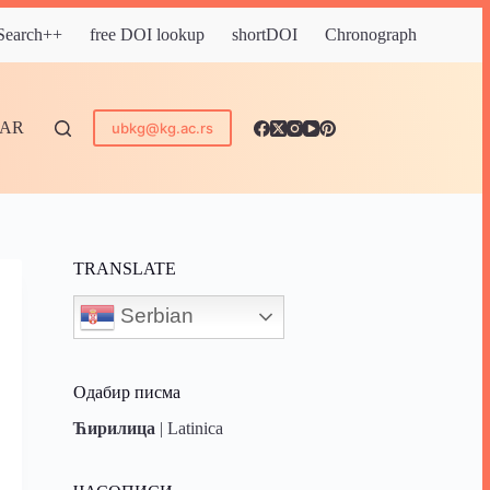
 Search++
free DOI lookup
shortDOI
Chronograph
DAR
ubkg@kg.ac.rs
TRANSLATE
Serbian
Одабир писма
Ћирилица
|
Latinica