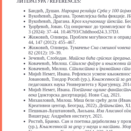
ЛИТЕРАТУРА / REFERENCES:
Бандић, Душан.
Народна религија Срба у 100 појм
Вукићевић, Драгана. Тромплејска бића фикције.
Н
Вукићевић, Драгана.
Кроз кључаоницу текста
. Бе
Ђорђевић, Јован. Од ониричког до тромплејског би
3 (2024): 37‒44. 10.46793/Childhood24.3.37DJ.
Жижовић, Оливера. Проблем могућности и оправд
44, 147 (2012): 455‒467.
Жижовић, Оливера. Тумачење
Сна смешног човека
82 (2012): 19‒39.
Зечевић, Слободан.
Митска бића српских предања
Ковачевић, Милош.
Стилске фигуре и књижевни 
Ковачевић, Милош.
Стилистика и граматика стил
Мијић Немет, Ивана. Рефлекси усмене књижевнос
Јовановић, Тиодор Росић (ур.),
Књижевност за дец
педагошких наука Универзитета у Крагујевцу, 2014
Мијић Немет, Ивана.
Поетичке одлике фантастичн
века
[докторска дисертација]. Нови Сад, 2021.
Михаиловић, Милош. Миш бели срећу дели (Ива
Креативни центар, Београд, 2022).
Детињство
, XL
Пешикан-Љуштановић, Љиљана.
Иза Алисиног ог
Вишеград: Андрићев институт, 2021.
Ристић, Бранко. Сан и поетика дијаболизма у проз
(ур.),
Књижевност за децу у науци и настави. Збо