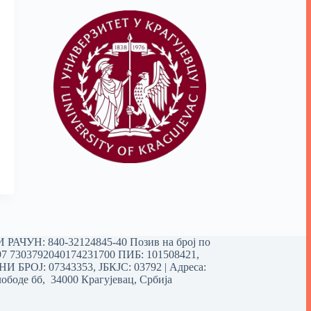
РАЧУН: 840-32124845-40 Позив на број по
97 7303792040174231700
ПИБ: 101508421,
 БРОЈ: 07343353, ЈБКЈС: 03792 | Aдреса:
ободе бб, 34000 Крагујевац, Србија