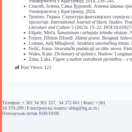
Универзитета у Крагујевцу, 2014, 239–245.
Спасић, Јелена, Сања Ђуровић.
Језичка ткања срп
Универзитета у Крагујевцу, 2024.
Тропин, Тијана. Структура фантазијских серијала 
трилогије.
International Journal of Slavic Studies
:
Tra
Literature and Culture
5 (2023): 15‒22. DOI:10.61827
Elijade, Mirča.
Šamanizam i arhajske tehnike ekstaze
. 
Frejzer, Džejms Džordž.
Zlatna grana
. Beograd: Izdav
Lotman, Jurij Mihajlovič.
Struktura umetničkog teksta
.
Nešić, Ivana.
Stvaralački podsticaji za slike snova
. Ele
Wales, Katie.
Dictionary of stylistics
. Harlow: Longman
Zima, Luka.
Figure u našem narodnom pjesništvu – s n
Post Views:
123
Tелефон:
+ 381 34 301 337
,
34 372 601
| Факс: +381
34 370-299 | Електронска пошта:
ubkg@kg.ac.rs
|
Понедељак-петак 8:00/19:00