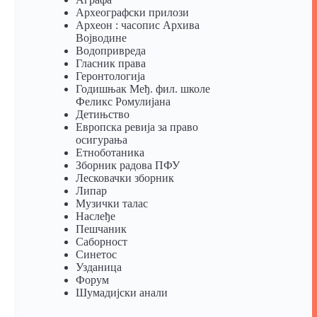
Археографски прилози
Археон : часопис Архива
Војводине
Водопривреда
Гласник права
Геронтологија
Годишњак Међ. фил. школе
Феликс Ромулијана
Детињство
Европска ревија за право
осигурања
Eтноботаника
Зборник радова ПФУ
Лесковачки зборник
Липар
Музички талас
Наслеђе
Пешчаник
Саборност
Синетос
Узданица
Форум
Шумадијски анали