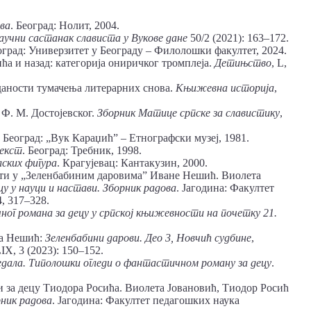
ова
. Београд: Нолит, 2004.
аучни састанак слависта у Вукове дане
50/2 (2021): 163–172.
оград: Универзитет у Београду – Филолошки факултет, 2024.
ћа и назад: категорија ониричког тромплеја.
Детињство
, L,
аности тумачења литерарних снова.
Књижевна историја
,
Ф. М. Достојевског.
Зборник Матице српске за славистику
,
. Београд: „Вук Караџић” – Етнографски музеј, 1981.
текст
. Београд: Требник, 1998.
ских фигура
. Крагујевац: Кантакузин, 2000.
ти у „Зеленбабиним даровима” Иване Нешић. Виолета
у у науци и настави. Зборник радова
. Јагодина: Факултет
, 317‒328.
ог романа за децу у српској књижевности на почетку 21.
на Нешић:
Зеленбабини дарови. Део 3, Новчић судбине
,
IX, 3 (2023): 150‒152.
ледала. Типолошки огледи о фантастичном роману за децу
.
и за децу Тиодора Росића. Виолета Јовановић, Тиодор Росић
рник радова
. Јагодина: Факултет педагошких наука