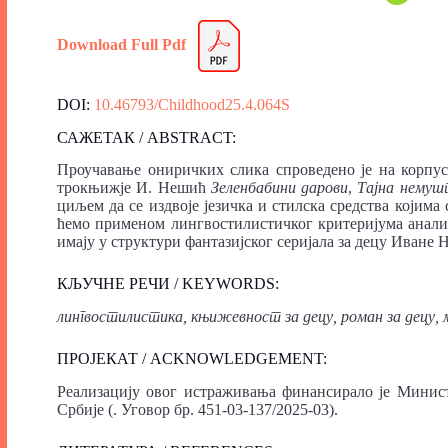
Download Full Pdf
DOI:
10.46793/Childhood25.4.064S
САЖЕТАК / ABSTRACT:
Проучавање ониричких слика спроведено је на корпу
трокњижје И. Нешић
Зеленбабини дарови
,
Тајна немушт
циљем да се издвоје језичка и стилска средства којима
ћемо применом лингвостилистичког критеријума анализ
имају у структури фантазијског серијала за децу Иване 
КЉУЧНЕ РЕЧИ / KEYWORDS:
лингвостилистика, књижевност за децу, роман за децу, 
ПРОЈЕКАТ / ACKNOWLEDGEMENT:
Реализацију овог истраживања финансирало је Минист
Србије (. Уговор бр. 451-03-137/2025-03).