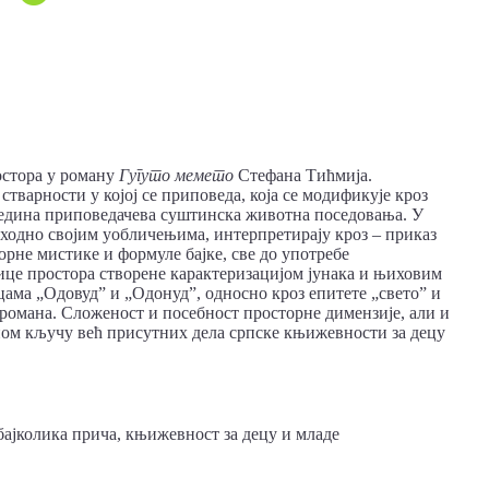
остора у роману
Гугуто мемето
Стефана Тићмија.
тварности у којој се приповеда, која се модификује кроз
једина приповедачева суштинска животна поседовања. У
 сходно својим уобличењима, интерпретирају кроз – приказ
орне мистике и формуле бајке, све до употребе
ице простора створене карактеризацијом јунака и њиховим
цама „Одовуд” и „Одонуд”, односно кроз епитете „свето” и
 романа. Сложеност и посебност просторне димензије, али и
вном кључу већ присутних дела српске књижевности за децу
бајколика прича, књижевност за децу и младе