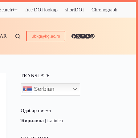
 Search++
free DOI lookup
shortDOI
Chronograph
DAR
ubkg@kg.ac.rs
TRANSLATE
Serbian
Одабир писма
Ћирилица
|
Latinica