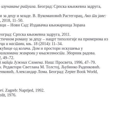
 изучавање ритуала
. Београд: Српска књижевна задруга,
 за децу и младе. В. Вукомановић Растегорац,
Ако ти јаве:
 2018, 11–50.
вци – Нови Сад: Издавачка књижарница Зорана
Београд: Српска књижевна задруга, 2011.
ичном роману за децу – нацрт типологије на примерима из
уци и настави
, књ. 18 (2014): 11–34.
ућице од колача. Дом и простори искушења у
инализовани жанрови у књижевности
. Зборник радова.
, 49–72.
ј магији Јужних Словена
. Ниш: Просвета, 1996, 47–79.
к
. Редактори Светлана М. Толстој, Љубинко Раденковић.
ковић, Александар Лома. Београд: Zepter Book World,
ri
. Zagreb: Naprijed, 1992.
olit, 1976.