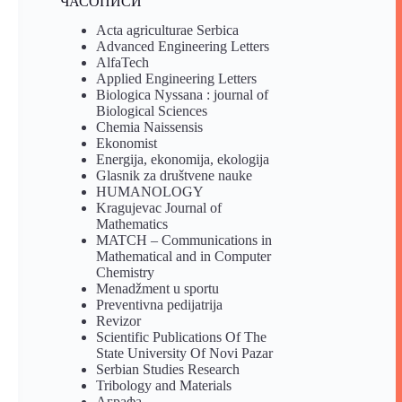
ЧАСОПИСИ
Acta agriculturae Serbica
Advanced Engineering Letters
AlfaTech
Applied Engineering Letters
Biologica Nyssana : journal of
Biological Sciences
Chemia Naissensis
Ekonomist
Energija, ekonomija, ekologija
Glasnik za društvene nauke
HUMANOLOGY
Kragujevac Journal of
Mathematics
MATCH – Communications in
Mathematical and in Computer
Chemistry
Menadžment u sportu
Preventivna pedijatrija
Revizor
Scientific Publications Of The
State University Of Novi Pazar
Serbian Studies Research
Tribology and Materials
Аграфа