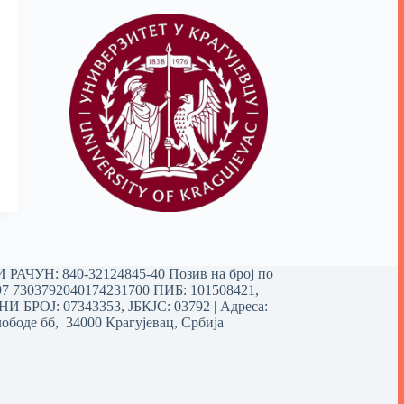
РАЧУН: 840-32124845-40 Позив на број по
97 7303792040174231700
ПИБ: 101508421,
 БРОЈ: 07343353, ЈБКЈС: 03792 | Aдреса:
ободе бб, 34000 Крагујевац, Србија