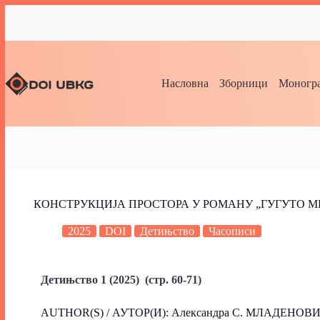
Насловна
Зборници
Моногра
КОНСТРУКЦИЈА ПРОСТОРА У РОМАНУ „ГУГУТО 
2025
DOI
Детињство
Часописи
Детињство 1 (2025) (стр. 60-71)
AUTHOR(S) / АУТОР(И): Александра С. МЛАДЕНОВ