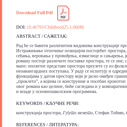
Download Full Pdf
DOI:
10.46793/Childhood25.1.060M
ABSTRACT / САЖЕТАК:
Рад ће се бавити различитим видовима конструкције пр
Истраживање отпочиње позицијом постојећег простора, с
сећања, веровања у провиђења, измаглице и сањарења, 
роману постоје различите поставке простора, те се оне,
мапе; опозитне представе простора преузете су из фолкл
неоавангардних поступака. У раду се испитују и одредн
функцијама у датом простору који је јасно омеђен грани
„проклето”, а којима се конструише и посебан хронотоп
овог романа као целине, биће сагледана и у компарати
и младе у основношколским програмима.
KEYWORDS / КЉУЧНЕ РЕЧИ:
конструкција простора,
Гугуто мемето
, Стефан Тићми, 
REFERENCES / ЛИТЕРАТУРА: