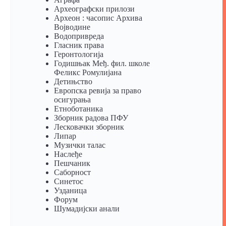
Археографски прилози
Археон : часопис Архива
Војводине
Водопривреда
Гласник права
Геронтологија
Годишњак Међ. фил. школе
Феликс Ромулијана
Детињство
Европска ревија за право
осигурања
Eтноботаника
Зборник радова ПФУ
Лесковачки зборник
Липар
Музички талас
Наслеђе
Пешчаник
Саборност
Синетос
Узданица
Форум
Шумадијски анали