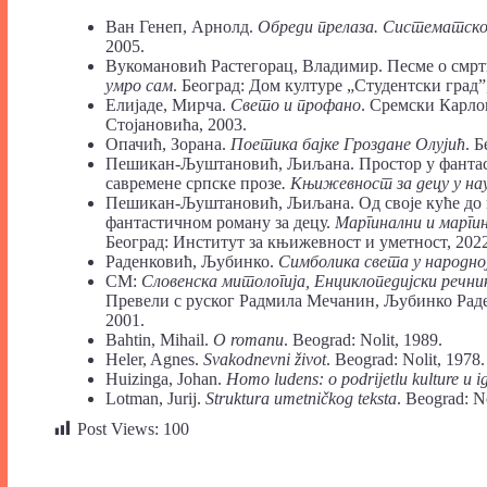
Ван Генеп, Арнолд.
Обреди прелаза.
Систематско
2005.
Вукомановић Растегорац, Владимир. Песме о смрти
умро сам
. Београд: Дом културе „Студентски град”,
Елијаде, Мирча.
Свето и профано
. Сремски Карло
Стојановића, 2003.
Опачић, Зорана.
Поетика бајке Гроздане Олујић
. 
Пешикан-Љуштановић, Љиљана. Простор у фантаст
савремене српске прозе
. Књижевност за децу у на
Пешикан-Љуштановић, Љиљана. Од своје куће до к
фантастичном роману за децу.
Маргинални и марг
Београд: Институт за књижевност и уметност, 2022
Раденковић, Љубинко.
Симболика света у народно
СМ:
Словенска митологија, Енциклопедијски речни
Превели с руског Радмила Мечанин, Љубинко Раден
2001.
Bahtin, Mihail.
O romanu
. Beograd: Nolit, 1989.
Heler, Agnes.
Svakodnevni život
. Beograd: Nolit, 1978.
Huizinga, Johan.
Homo ludens: o podrijetlu kulture u ig
Lotman, Jurij.
Struktura umetničkog teksta
. Beograd: N
Post Views:
100