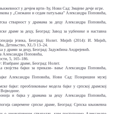
ижевност у дечјем врти- ћу, Нови Сад: Змајеве дечје игре.
 ликова у „Снежани и седам патуљакаˮ Александра Поповића,
тска стварност у драмама за децу Александра Поповића,
ске драме за децу, Београд: Завод за уџбенике и наставна
педија језика, Београд: Нолит. Мијић (2014): И. Мијић,
ћа, Детињство, XL/3 13–24.
а у драми за децу, Београд: Задужбина Андрејевић.
а Александра Поповића,
сти, 5, 165–186.
 Изабране драме, Београд: Нолит.
а својства бајки за прикази- вање Александра Поповића,
бајке Александра Поповића, Нови Сад: Позоришни музеј
ке бајке: преобликовање модела бајке у српској драмској
 Војводине.
онија и бајка у драмама за децу Александра Поповића,
логија савремене српске драме, Београд: Српска књижевна
ли о иновативним стваралач- ким поступцима Александра