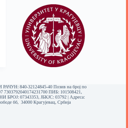
РАЧУН: 840-32124845-40 Позив на број по
97 7303792040174231700
ПИБ: 101508421,
 БРОЈ: 07343353, ЈБКЈС: 03792 | Aдреса:
ободе бб, 34000 Крагујевац, Србија