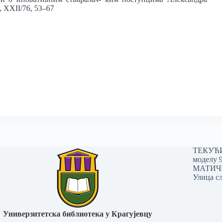
 XXII/76, 53–67
ТЕКУЋИ 
моделу 
МАТИЧНИ
Улица сл
Универзитетска библиотека у Крагујевцу