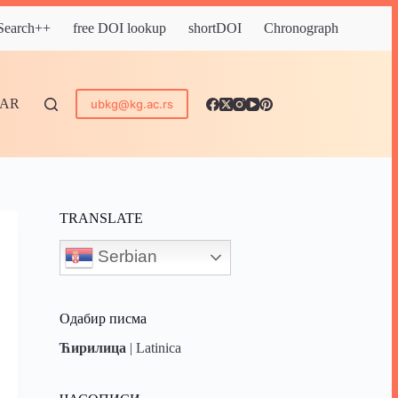
 Search++
free DOI lookup
shortDOI
Chronograph
DAR
ubkg@kg.ac.rs
TRANSLATE
Serbian
Одабир писма
Ћирилица
|
Latinica