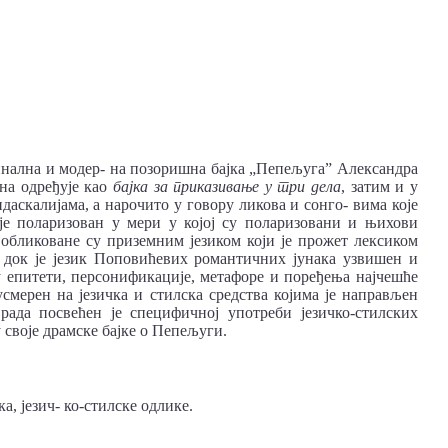
инална и модер- на позоришна бајка „Пепељугаˮ Александра
на одређује као
бајка за приказивање у три дела
, затим и у
аскалијама, а нарочито у говору ликова и сонго- вима које
је поларизован у мери у којој су поларизовани и њихови
 обликоване су приземним језиком који је прожет лексиком
 док је језик Поповићевих романтичних јунака узвишен и
у епитети, персонификације, метафоре и поређења најчешће
усмерен на језичка и стилска средства којима је направљен
 рада посвећен је специфичној употреби језичко-стилских
 своје драмске бајке о Пепељуги.
а, језич- ко-стилске одлике.