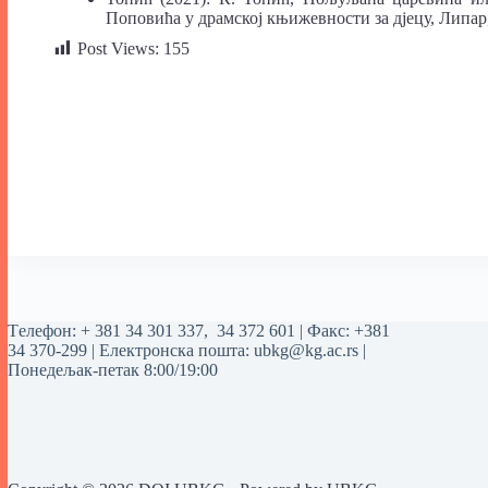
Поповића у драмској књижевности за дјецу, Липар,
Post Views:
155
Tелефон:
+ 381 34 301 337
,
34 372 601
| Факс: +381
34 370-299 | Електронска пошта:
ubkg@kg.ac.rs
|
Понедељак-петак 8:00/19:00