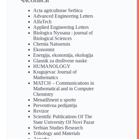
ЧАСОПИСИ
Acta agriculturae Serbica
Advanced Engineering Letters
AlfaTech
Applied Engineering Letters
Biologica Nyssana : journal of
Biological Sciences
Chemia Naissensis
Ekonomist
Energija, ekonomija, ekologija
Glasnik za društvene nauke
HUMANOLOGY
Kragujevac Journal of
Mathematics
MATCH – Communications in
Mathematical and in Computer
Chemistry
Menadžment u sportu
Preventivna pedijatrija
Revizor
Scientific Publications Of The
State University Of Novi Pazar
Serbian Studies Research
Tribology and Materials
Аграфа