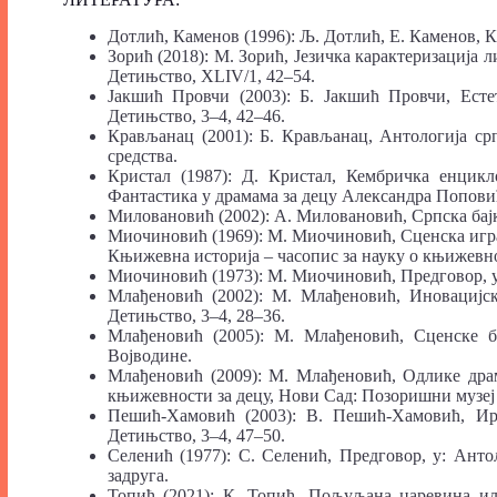
Дотлић, Каменов (1996): Љ. Дотлић, Е. Каменов, Књ
Зорић (2018): М. Зорић, Језичка карактеризација
Детињство, XLIV/1, 42–54.
Јакшић Провчи (2003): Б. Јакшић Провчи, Есте
Детињство, 3–4, 42–46.
Крављанац (2001): Б. Крављанац, Антологија срп
средства.
Кристал (1987): Д. Кристал, Кембричка енцикло
Фантастика у драмама за децу Александра Попови
Миловановић (2002): А. Миловановић, Српска бајк
Миочиновић (1969): М. Миочиновић, Сценска игр
Књижевна историја – часопис за науку о књижевно
Миочиновић (1973): М. Миочиновић, Предговор, у:
Млађеновић (2002): М. Млађеновић, Иновацијск
Детињство, 3–4, 28–36.
Млађеновић (2005): М. Млађеновић, Сценске 
Војводине.
Млађеновић (2009): М. Млађеновић, Одлике драмс
књижевности за децу, Нови Сад: Позоришни музеј
Пешић-Хамовић (2003): В. Пешић-Хамовић, Ир
Детињство, 3–4, 47–50.
Селенић (1977): С. Селенић, Предговор, у: Анто
задруга.
Топић (2021): К. Топић, Пољуљана царевина и