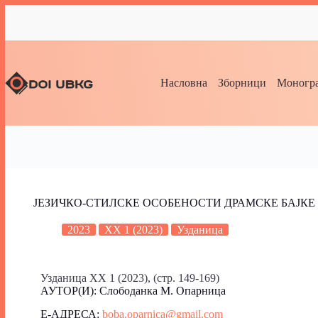
Насловна
Зборници
Моногра
ЈЕЗИЧКО-СТИЛСКЕ ОСОБЕНОСТИ ДРАМСКЕ БАЈК
2023
XX 1 (2023)
Узданица
Узданица XX 1 (2023), (стр. 149-169)
АУТОР(И): Слободанка М. Опарница
Е-АДРЕСА:
boba.oparnica@gmail.com