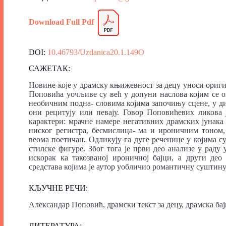
Download Full Pdf
DOI:
10.46793/Uzdanica20.1.149O
САЖЕТАК:
Новине које у драмску књижевност за децу уноси ориг
Поповића уочљиве су већ у допуни наслова којим се о
необичним подна- словима којима започињу сцене, у дид
они рецитују или певају. Говор Поповићевих ликова 
карактери: мрачне намере негативних драмских јунака
ниског регистра, бесмислица- ма и ироничним тоном,
веома поетичан. Одликују га дуге реченице у којима с
стилске фигуре. Због тога је први део анализе у раду 
искорак ка такозваној ироничној бајци, а други део
средстава којима је аутор уобличио романтичну суштину
КЉУЧНЕ РЕЧИ:
Александар Поповић, драмски текст за децу, драмска бајк
ЛИТЕРАТУРА: