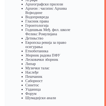
Археографски прилози
Археон : часопис Архива
Војводине
Водопривреда
Гласник права
Геронтологија
Годишњак Међ. фил. школе
Феликс Ромулијана
Детињство
Европска ревија за право
осигурања
Eтноботаника
Зборник радова ПФУ
Лесковачки зборник
Липар
Музички талас
Наслеђе
Пешчаник
Саборност
Синетос
Узданица
Форум
Шумадијски анали