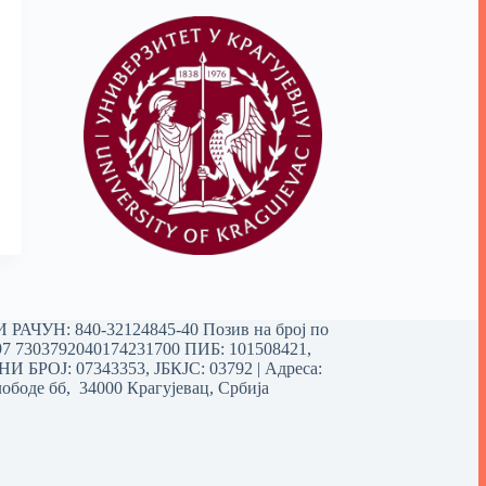
РАЧУН: 840-32124845-40 Позив на број по
97 7303792040174231700
ПИБ: 101508421,
 БРОЈ: 07343353, ЈБКЈС: 03792 | Aдреса:
ободе бб, 34000 Крагујевац, Србија