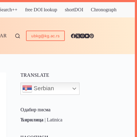
 Search++
free DOI lookup
shortDOI
Chronograph
DAR
ubkg@kg.ac.rs
TRANSLATE
Serbian
Одабир писма
Ћирилица
|
Latinica