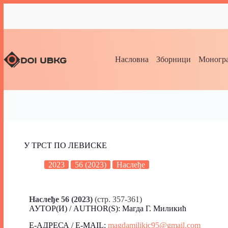
Насловна
Зборници
Моногра
У ТРСТ ПО ЛЕВИСКЕ
2023
56 (2023)
Наслеђе
Наслеђе 56 (2023)
(стр. 357-361)
АУТОР(И) / AUTHOR(S): Магда Г. Миликић
Е-АДРЕСА / E-MAIL:
magdamilikic95@gmail.com