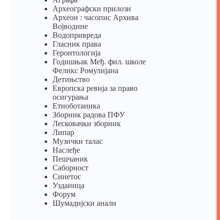
Археографски прилози
Археон : часопис Архива
Војводине
Водопривреда
Гласник права
Геронтологија
Годишњак Међ. фил. школе
Феликс Ромулијана
Детињство
Европска ревија за право
осигурања
Eтноботаника
Зборник радова ПФУ
Лесковачки зборник
Липар
Музички талас
Наслеђе
Пешчаник
Саборност
Синетос
Узданица
Форум
Шумадијски анали