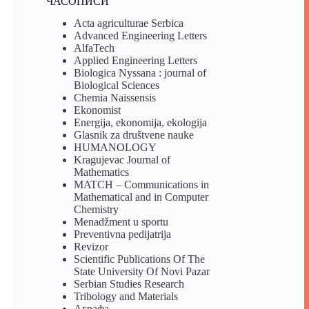
ЧАСОПИСИ
Acta agriculturae Serbica
Advanced Engineering Letters
AlfaTech
Applied Engineering Letters
Biologica Nyssana : journal of
Biological Sciences
Chemia Naissensis
Ekonomist
Energija, ekonomija, ekologija
Glasnik za društvene nauke
HUMANOLOGY
Kragujevac Journal of
Mathematics
MATCH – Communications in
Mathematical and in Computer
Chemistry
Menadžment u sportu
Preventivna pedijatrija
Revizor
Scientific Publications Of The
State University Of Novi Pazar
Serbian Studies Research
Tribology and Materials
Аграфа