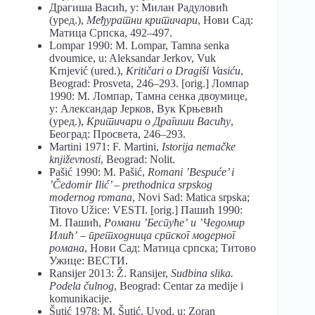
Драгиша Васић, у: Милан Радуловић
(уред.),
Међуратни критичари
, Нови Сад:
Матица Српска, 492–497.
Lompar 1990: M. Lompar, Tamna senka
dvoumice, u: Aleksandar Jerkov, Vuk
Krnjević (ured.),
Kritičari o Dragiši Vasiću
,
Beograd: Prosveta, 246–293. [orig.] Ломпар
1990: М. Ломпар, Тамна сенка двоумице,
у: Александар Јерков, Вук Крњевић
(уред.),
Критичари о Драгиши Васићу
,
Београд: Просвета, 246–293.
Martini 1971: F. Martini,
Istorija nemačke
književnosti
, Beograd: Nolit.
Pašić 1990: M. Pašić,
Romani ’Bespuće’ i
’Čedomir Ilić’ – prethodnica srpskog
modernog romana
, Novi Sad: Matica srpska;
Titovo Užice: VESTI. [orig.] Пашић 1990:
М. Пашић,
Романи ’Беспуће’ и ’Чедомир
Илић’ – претходница српског модерног
романа
, Нови Сад: Матица српска; Титово
Ужице: ВЕСТИ.
Ransijer 2013: Ž. Ransijer,
Sudbina slika.
Podela čulnog
, Beograd: Centar za medije i
komunikacije.
Šutić 1978: M. Šutić, Uvod, u: Zoran