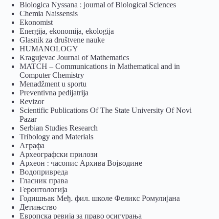
Biologica Nyssana : journal of Biological Sciences
Chemia Naissensis
Ekonomist
Energija, ekonomija, ekologija
Glasnik za društvene nauke
HUMANOLOGY
Kragujevac Journal of Mathematics
MATCH – Communications in Mathematical and in
Computer Chemistry
Menadžment u sportu
Preventivna pedijatrija
Revizor
Scientific Publications Of The State University Of Novi
Pazar
Serbian Studies Research
Tribology and Materials
Аграфа
Археографски прилози
Археон : часопис Архива Војводине
Водопривреда
Гласник права
Геронтологија
Годишњак Међ. фил. школе Феликс Ромулијана
Детињство
Европска ревија за право осигурања