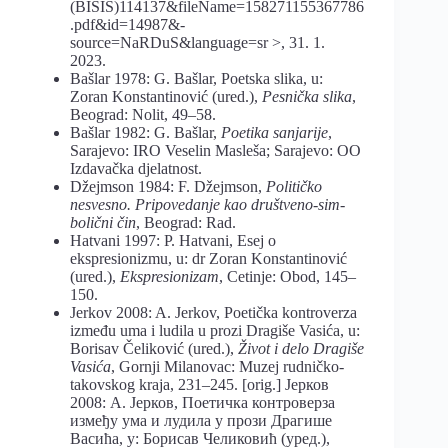
(BISIS)114137&fileName=158271155367786
.pdf&id=14987&-
source=NaRDuS&language=sr >, 31. 1.
2023.
Bašlar 1978: G. Bašlar, Poetska slika, u:
Zoran Konstantinović (ured.),
Pesnička slika
,
Beograd: Nolit, 49–58.
Bašlar 1982: G. Bašlar,
Poetika sanjarije
,
Sarajevo: IRO Veselin Masleša; Sarajevo: OO
Izdavačka djelatnost.
Džejmson 1984: F. Džejmson,
Političko
nesvesno. Pripovedanje kao društveno-sim-
bolični čin
, Beograd: Rad.
Hatvani 1997: P. Hatvani, Esej o
ekspresionizmu, u: dr Zoran Konstantinović
(ured.),
Ekspresionizam
, Cetinje: Obod, 145–
150.
Jerkov 2008: A. Jerkov, Poetička kontroverza
između uma i ludila u prozi Dragiše Vasića, u:
Borisav Čeliković (ured.),
Život i delo Dragiše
Vasića
, Gornji Milanovac: Muzej rudničko-
takovskog kraja, 231–245. [orig.] Јерков
2008: А. Јерков, Поетичка контроверза
између ума и лудила у прози Драгише
Васића, у: Борисав Челиковић (уред.),