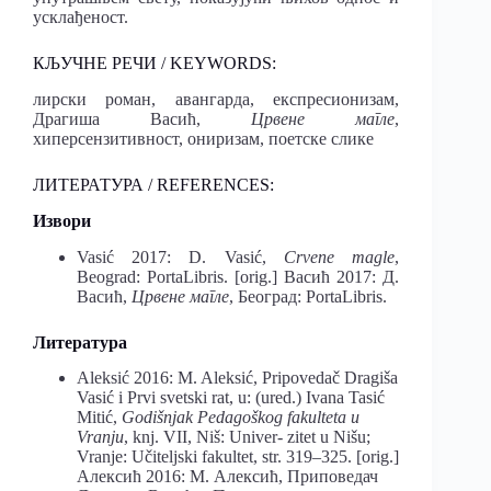
усклађеност.
КЉУЧНЕ РЕЧИ / KEYWORDS:
лирски роман, авангарда, експресионизам,
Драгиша Васић,
Црвене магле
,
хиперсензитивност, ониризам, поетске слике
ЛИТЕРАТУРА / REFERENCES:
Извори
Vasić 2017: D. Vasić,
Crvene magle
,
Beograd: PortaLibris. [orig.] Васић 2017: Д.
Васић,
Црвене магле
, Београд: PortaLibris.
Литература
Aleksić 2016: M. Aleksić, Pripovedač Dragiša
Vasić i Prvi svetski rat, u: (ured.) Ivana Tasić
Mitić,
Godišnjak Pedagoškog fakulteta u
Vranju
, knj. VII, Niš: Univer- zitet u Nišu;
Vranje: Učiteljski fakultet, str. 319–325. [orig.]
Алексић 2016: М. Алексић, Приповедач