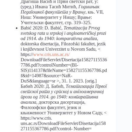
Драгиша Васић и Први светски рат, у:
(уред.) Ивана Тасић Митић,
Годишњак
Педагошког факултета у Врању
, књ. VII,
Ниш: Универзитет у Нишу; Врање:
Учитељски факултет, стр. 319–325.
Babić 2020: D. Babić,
Tematizacija
Prvog
svetskog rata u srpskoj i angloameričkoj prozi
od 1914. do 1940: komparativna analiza
,
doktorska disertacija, Filozofski fakultet, jezik
i književnost Univerzitet u Novom Sadu, <
https://
www.cris.uns.ac.rs/
DownloadFileServlet/Disertacija15827115536
7786.pdf?controlNumber=(BI-
SIS)114137&fileName=158271155367786.pd
f&id=14987&source=NaR-
DuS&language=sr >, 31. 1. 2023. [orig.]
Бабић 2020: Д. Бабић,
Тематизација Првог
светског рата у српској и англоамеричкој
прози од 1914. до 1940: компаративна
анализа
, докторска дисертација,
Филозофски факултет, језик и
књижевност Универзитет у Новом Саду, <
https://www.cris.
uns.ac.rs/DownloadFileServlet/Disertacija158
271155367786.pdf?control- Number=