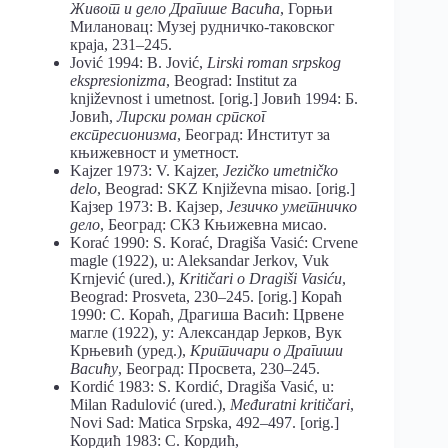
Живот и дело Драгише Васића
, Горњи
Милановац: Музеј рудничко-таковског
краја, 231–245.
Jović 1994: B. Jović,
Lirski roman srpskog
ekspresionizma
, Beograd: Institut za
književnost i umetnost. [orig.] Јовић 1994: Б.
Јовић,
Лирски роман српског
експресионизма
, Београд: Институт за
књижевност и уметност.
Kajzer 1973: V. Kajzer,
Jezičko umetničko
delo
, Beograd: SKZ Književna misao. [orig.]
Кајзер 1973: В. Кајзер,
Језичко уметничко
дело
, Београд: СКЗ Књижевна мисао.
Korać 1990: S. Korać, Dragiša Vasić: Crvene
magle (1922), u: Aleksandar Jerkov, Vuk
Krnjević (ured.),
Kritičari o Dragiši Vasiću
,
Beograd: Prosveta, 230–245. [orig.] Кораћ
1990: С. Кораћ, Драгиша Васић: Црвене
магле (1922), у: Александар Јерков, Вук
Крњевић (уред.),
Критичари о Драгиши
Васићу
, Београд: Просвета, 230–245.
Kordić 1983: S. Kordić, Dragiša Vasić, u:
Milan Radulović (ured.),
Međuratni kritičari
,
Novi Sad: Matica Srpska, 492–497. [orig.]
Кордић 1983: С. Кордић,