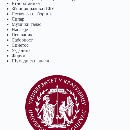
Eтноботаника
Зборник радова ПФУ
Лесковачки зборник
Липар
Музички талас
Наслеђе
Пешчаник
Саборност
Синетос
Узданица
Форум
Шумадијски анали