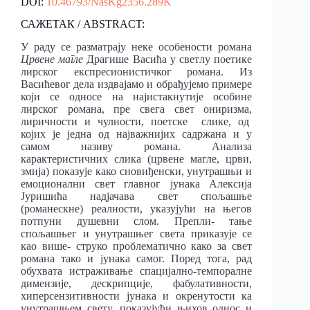
DOI:
10.46793/NasKg2356.289K
САЖЕТАК / ABSTRACT:
У раду се разматрају неке особености романа
Црвене магле
Драгише Васића у светлу поетике
лирског експресионистичког романа. Из
Васићевог дела издвајамо и обрађујемо примере
који се односе на најистакнутије особине
лирског романа, пре свега свет ониризма,
лиричности и чулности, поетске слике, од
којих је једна од најважнијих садржана и у
самом називу романа. Анализа
карактеристичних слика (црвене магле, црви,
змија) показује како сновиђенски, унутрашњи и
емоционални свет главног јунака Алексија
Јуришића надјачава свет спољашње
(романескне) реалности, указујући на његов
потпуни душевни слом. Препли- тање
спољашњег и унутрашњег света приказује се
као више- струко проблематично како за свет
романа тако и јунака самог. Поред тога, рад
обухвата истраживање спацијално-темпоралне
димензије, дескрипције, фабулативности,
хиперсензитивности јунака и окренутости ка
унутрашњем свету, показујући њихов однос и