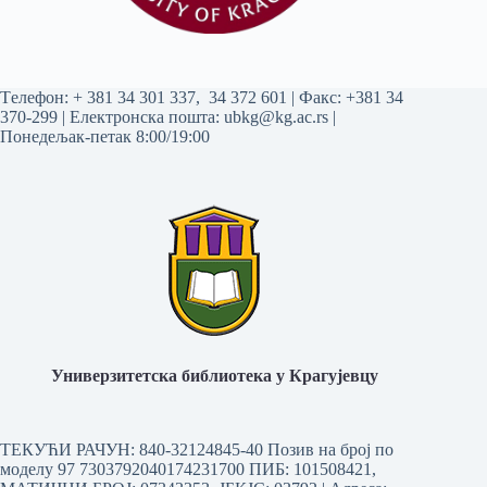
Tелефон:
+ 381 34 301 337
,
34 372 601
| Факс: +381 34
370-299 | Електронска пошта:
ubkg@kg.ac.rs
|
Понедељак-петак 8:00/19:00
Универзитетска библиотека у Крагујевцу
ТЕКУЋИ РАЧУН: 840-32124845-40 Позив на број по
моделу 97 7303792040174231700
ПИБ: 101508421,