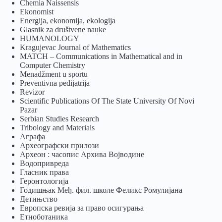
Chemia Naissensis
Ekonomist
Energija, ekonomija, ekologija
Glasnik za društvene nauke
HUMANOLOGY
Kragujevac Journal of Mathematics
MATCH – Communications in Mathematical and in
Computer Chemistry
Menadžment u sportu
Preventivna pedijatrija
Revizor
Scientific Publications Of The State University Of Novi
Pazar
Serbian Studies Research
Tribology and Materials
Аграфа
Археографски прилози
Археон : часопис Архива Војводине
Водопривреда
Гласник права
Геронтологија
Годишњак Међ. фил. школе Феликс Ромулијана
Детињство
Европска ревија за право осигурања
Eтноботаника