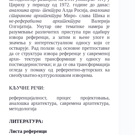
Цириху у периоду од 1972. године до данас:
аналошка архи- тектура
Алда Росија,
аналошка
старанова архитектура
Миро- слава Шика и
не-реферабилна архитектура
Валерија
Олгијатија. Унутар ове тематике намера је
разумевање различитих приступа при одабиру
извора референци, а затим и њене улоге и
значења у интертекстуалном односу који се
остварује. Рад полази од основне претпоставке
да се структура извора референце у савременој
архи- тектури трансформише у односу на
постмодернистички; и да се ова трансформација
огледа у помаку од референтно-ауторских ка
свеобухватно-културолошким изворима.
КЉУЧНЕ РЕЧИ:
референцијалност, процес пројектовања,
аналошка архитектура, савремена архитектура,
методологија
ЛИТЕРАТУРА:
Листа референци