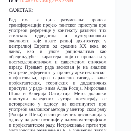
DOI:
10.46793/NasKg2355.255M
САЖЕТАК:
Рад има за циљ разумевање процеса
трансформације пројек- тантског приступа при
употреби референце у контексту различи- тих
стилских одредница и културолошких
околности које прате развој архитектуре у
централној Европи од средине XX века до
данас, као и улоге рационализма као
обједињујућег карактера који се проналази у
постмодернистичком и савременом стилском
изразу. Предмет рада заснован је на анализи
употребе референци у процесу архитектонског
пројектовања, кроз паралелно сагледа- вање
пројектантских, теоријских и дидактичких
приступа у радо- вима Алда Росија, Мирослава
Шика и Валерија Олгијатија. Мето- долошки
приступи наведених аутора посматрају се
истовремено у односу на континуитет при
употреби аналошког метода у ментор- ском раду
(Росија и Шика) и специфичних дислокација у
односу на дате позиције у њиховом теоријском
и пројектантском раду. Истраживање прати три
методологије развијене на ETH универзи- тету у