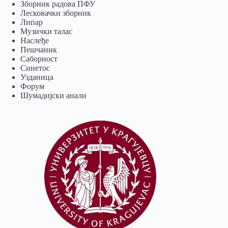
Зборник радова ПФУ
Лесковачки зборник
Липар
Музички талас
Наслеђе
Пешчаник
Саборност
Синетос
Узданица
Форум
Шумадијски анали