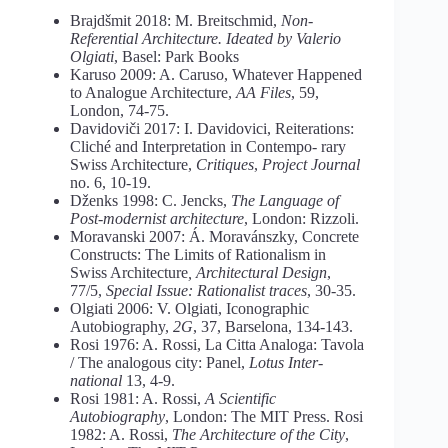
Brajdšmit 2018: M. Breitschmid,
Non-
Referential Architecture. Ideated by Valerio
Olgiati
, Basel: Park Books
Karuso 2009: A. Caruso, Whatever Happened
to Analogue Architecture,
AA Files
, 59,
London, 74-75.
Davidoviči 2017: I. Davidovici, Reiterations:
Cliché and Interpretation in Contempo- rary
Swiss Architecture,
Critiques
,
Project Journal
no. 6, 10-19.
Dženks 1998: C. Jencks,
The Language of
Post-modernist architecture
, London: Rizzoli.
Moravanski 2007: Á. Moravánszky, Concrete
Constructs: The Limits of Rationalism in
Swiss Architecture
, Architectural Design
,
77/5,
Special Issue: Rationalist traces
, 30-35.
Olgiati 2006: V. Olgiati, Iconographic
Autobiography,
2G
, 37, Barselona, 134-143.
Rosi 1976: A. Rossi, La Citta Analoga: Tavola
/ The analogous city: Panel,
Lotus Inter-
national
13, 4-9.
Rosi 1981: A. Rossi,
A Scientific
Autobiography
, London: The MIT Press. Rosi
1982: A. Rossi,
The Architecture of the City
,