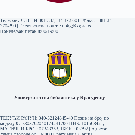
Tелефон:
+ 381 34 301 337
,
34 372 601
| Факс: +381 34
370-299 | Електронска пошта:
ubkg@kg.ac.rs
|
Понедељак-петак 8:00/19:00
Универзитетска библиотека у Крагујевцу
ТЕКУЋИ РАЧУН: 840-32124845-40 Позив на број по
моделу 97 7303792040174231700
ПИБ: 101508421,
МАТИЧНИ БРОЈ: 07343353, ЈБКЈС: 03792 | Aдреса:
Улица слободе бб, 34000 Крагујевац, Србија