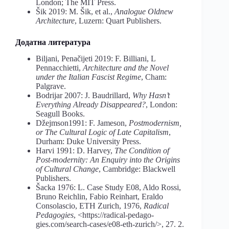
London; The MIT Press.
Šik 2019: M. Šik, et al.,
Analogue Oldnew
Architecture
, Luzern: Quart Publishers.
Додатна литература
Biljani, Penačijeti 2019: F. Billiani, L
Pennacchietti,
Architecture and the Novel
under the Italian Fascist Regime
, Cham:
Palgrave.
Bodrijar 2007: J. Baudrillard,
Why Hasn’t
Everything Already Disappeared?
, London:
Seagull Books.
Džejmson1991: F. Jameson,
Postmodernism,
or The Cultural Logic of Late Capitalism
,
Durham: Duke University Press.
Harvi 1991: D. Harvey,
The Condition of
Post-modernity: An Enquiry into the Origins
of Cultural Change
, Cambridge: Blackwell
Publishers.
Šacka 1976: L. Case Study E08, Aldo Rossi,
Bruno Reichlin, Fabio Reinhart, Eraldo
Consolascio, ETH Zurich, 1976,
Radical
Pedagogies
, <https://radical-pedago-
gies.com/search-cases/e08-eth-zurich/>, 27. 2.