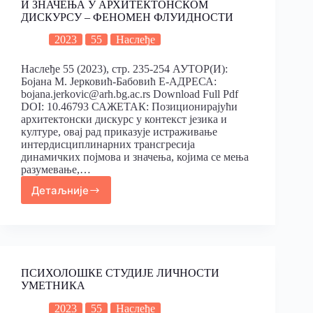
И ЗНАЧЕЊА У АРХИТЕКТОНСКОМ
ДИСКУРСУ – ФЕНОМЕН ФЛУИДНОСТИ
2023
55
Наслеђе
Наслеђе 55 (2023), стр. 235-254 АУТОР(И):
Бојана М. Јерковић-Бабовић Е-АДРЕСА:
bojana.jerkovic@arh.bg.ac.rs Download Full Pdf
DOI: 10.46793 САЖЕТАК: Позиционирајући
архитектонски дискурс у контекст језика и
културе, овај рад приказује истраживање
интердисциплинарних трансгресија
динамичких појмова и значења, којима се мења
разумевање,…
Детаљније
ПСИХОЛОШКЕ СТУДИЈЕ ЛИЧНОСТИ
УМЕТНИКА
2023
55
Наслеђе