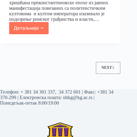
хришћана преконстантиновске епохе из јавних
манифестација повезаних са политеистичким
култовима и култом императора изазивало је
подозрење римског грађанства и власти,…
Детаљније
NEXT
Tелефон:
+ 381 34 301 337
,
34 372 601
| Факс: +381 34
370-299 | Електронска пошта:
ubkg@kg.ac.rs
|
Понедељак-петак 8:00/19:00