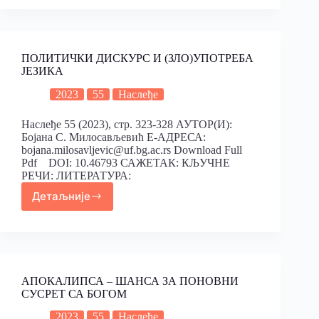
ПОЛИТИЧКИ ДИСКУРС И (ЗЛО)УПОТРЕБА
ЈЕЗИКА
2023
55
Наслеђе
Наслеђе 55 (2023), стр. 323-328 АУТОР(И):
Бојана С. Милосављевић Е-АДРЕСА:
bojana.milosavljevic@uf.bg.ac.rs Download Full
Pdf DOI: 10.46793 САЖЕТАК: КЉУЧНЕ
РЕЧИ: ЛИТЕРАТУРА:
Детаљније
АПОКАЛИПСА – ШАНСА ЗА ПОНОВНИ
СУСРЕТ СА БОГОМ
2023
55
Наслеђе