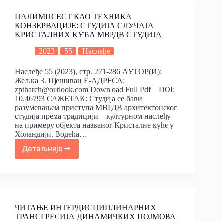
ПАЛИМПСЕСТ КАО ТЕХНИКА
КОНЗЕРВАЦИЈЕ: СТУДИЈА СЛУЧАЈА
KРИСТАЛНИХ КУЋА МВРДВ СТУДИЈА
2023
55
Наслеђе
Наслеђе 55 (2023), стр. 271-286 АУТОР(И):
Жељка З. Пјешивац Е-АДРЕСА:
zptharch@outlook.com Download Full Pdf DOI:
10.46793 САЖЕТАК: Студија се бави
разумевањем приступа МВРДВ архитектонског
студија према традицији – културном наслеђу
на примеру објекта названог Кристалне куће у
Холандији. Водећа…
Детаљније
ЧИТАЊЕ ИНТЕРДИСЦИПЛИНАРНИХ
ТРАНСГРЕСИЈА ДИНАМИЧКИХ ПОЈМОВА