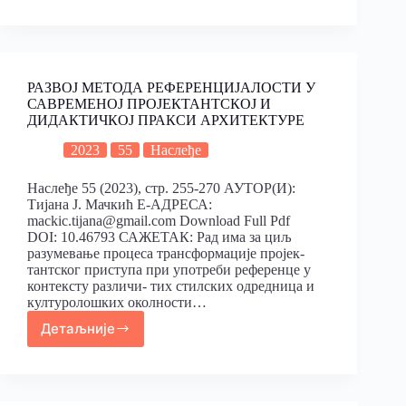
РАЗВОЈ МЕТОДА РЕФЕРЕНЦИЈАЛОСТИ У
САВРЕМЕНОЈ ПРОЈЕКТАНТСКОЈ И
ДИДАКТИЧКОЈ ПРАКСИ АРХИТЕКТУРЕ
2023
55
Наслеђе
Наслеђе 55 (2023), стр. 255-270 АУТОР(И):
Тијана Ј. Мачкић Е-АДРЕСА:
mackic.tijana@gmail.com Download Full Pdf
DOI: 10.46793 САЖЕТАК: Рад има за циљ
разумевање процеса трансформације пројек-
тантског приступа при употреби референце у
контексту различи- тих стилских одредница и
културолошких околности…
Детаљније