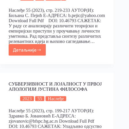
Наслеђе 55 (2023), стр. 219-233 АУТОР(И):
Биљана С. Пејић Е-АДРЕСА: b.pejic@yahoo.com
Download Full Pdf DOI: 10.46793 САЖЕТАК:
У раду се анализирају различити теоријски и
емпиријски приступи у проучавању личности
уметника. Рад представља синтезу различитих
релевантних идеја и њихово сагледавање…
Детаљније
СУБВЕРЗИВНОСТ И ЛОЈАЛНОСТ У ПРВОЈ
АПОЛОГИЈИ ЈУСТИНА ФИЛОСОФА
2023
55
Наслеђе
Наслеђе 55 (2023), стр. 199-217 АУТОР(И):
Здравко Б. Јовановић Е-АДРЕСА:
zjovanovic@bfspc.bg.ac.rs Download Full Pdf
DOI: 10.46793 САЖЕТАК: Упадљиво одсуство