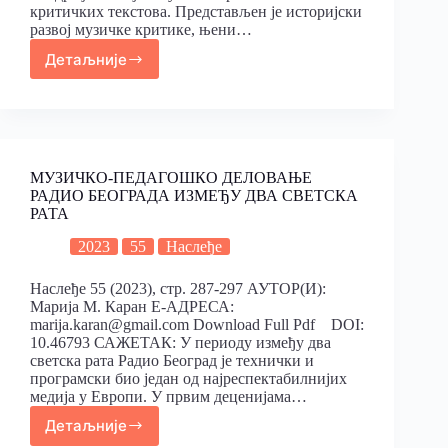
критичких текстова. Представљен је историјски
развој музичке критике, њени…
Детаљније
МУЗИЧКО-ПЕДАГОШКО ДЕЛОВАЊЕ
РАДИО БЕОГРАДА ИЗМЕЂУ ДВА СВЕТСКА
РАТА
2023
55
Наслеђе
Наслеђе 55 (2023), стр. 287-297 АУТОР(И):
Марија М. Каран Е-АДРЕСА:
marija.karan@gmail.com Download Full Pdf DOI:
10.46793 САЖЕТАК: У периоду између два
светска рата Радио Београд је технички и
програмски био један од најреспектабилнијих
медија у Европи. У првим деценијама…
Детаљније