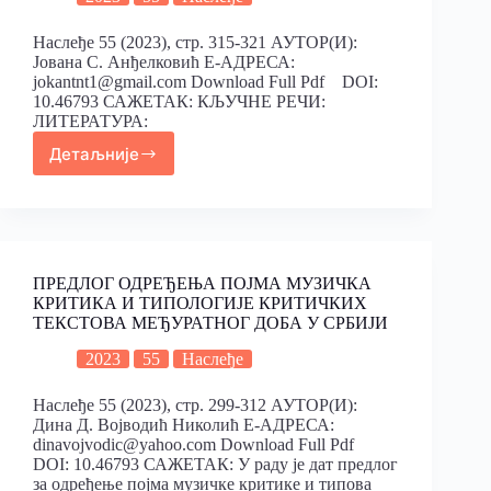
Наслеђе 55 (2023), стр. 315-321 АУТОР(И):
Јована С. Анђелковић Е-АДРЕСА:
jokantnt1@gmail.com Download Full Pdf DOI:
10.46793 САЖЕТАК: КЉУЧНЕ РЕЧИ:
ЛИТЕРАТУРА:
Детаљније
ПРЕДЛОГ ОДРЕЂЕЊА ПОЈМА МУЗИЧКА
КРИТИКА И ТИПОЛОГИЈЕ КРИТИЧКИХ
ТЕКСТОВА МЕЂУРАТНОГ ДОБА У СРБИЈИ
2023
55
Наслеђе
Наслеђе 55 (2023), стр. 299-312 АУТОР(И):
Дина Д. Војводић Николић Е-АДРЕСА:
dinavojvodic@yahoo.com Download Full Pdf
DOI: 10.46793 САЖЕТАК: У раду је дат предлог
за одређење појма музичке критике и типова