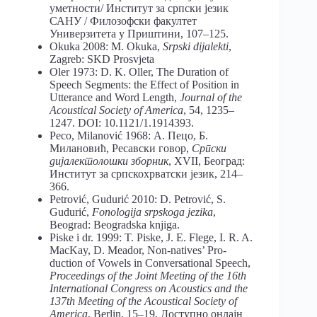
уметности/ Институт за српски језик
САНУ / Филозофски факултет
Универзитета у Приштини, 107–125.
Okuka 2008: M. Okuka,
Srpski dijalekti
,
Zagreb: SKD Prosvjeta
Oler 1973: D. K. Oller, The Duration of
Speech Segments: the Effect of Position in
Utterance and Word Length,
Journal of the
Acoustical Society of America
, 54, 1235–
1247. DOI: 10.1121/1.1914393.
Peco, Milanović 1968: А. Пецо, Б.
Милановић, Ресавски говор,
Српски
дијалектолошки зборник
, XVII, Београд:
Институт за српскохрватски језик, 214–
366.
Petrović, Gudurić 2010: D. Petrović, S.
Gudurić,
Fonologija srpskoga jezika
,
Beograd: Beogradska knjiga.
Piske i dr. 1999: T. Piske, J. E. Flege, I. R. A.
MacKay, D. Meador, Non-natives’ Pro-
duction of Vowels in Conversational Speech,
Proceedings of the Joint Meeting of the 16
th
International Congress on Acoustics and the
137
th
Meeting of the Acoustical Society of
America
, Berlin, 15–19. Доступно онлајн