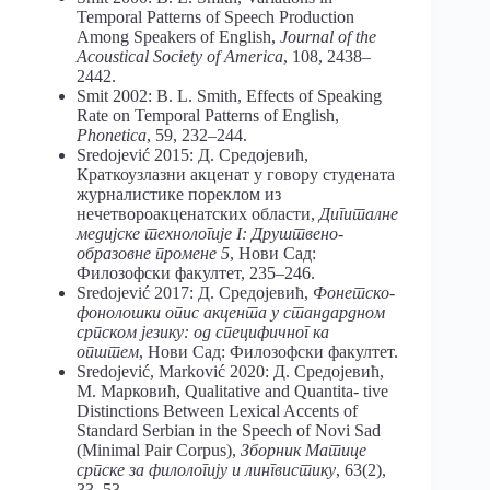
Temporal Patterns of Speech Production
Among Speakers of English,
Journal of the
Acoustical Society of America
, 108, 2438–
2442.
Smit 2002: B. L. Smith, Effects of Speaking
Rate on Temporal Patterns of English,
Phonetica
, 59, 232–244.
Sredojević 2015: Д. Средојевић,
Краткоузлазни акценат у говору студената
журналистике пореклом из
нечетвороакценатских области,
Дигиталне
медијске технологије I: Друштвено-
образовне промене 5
, Нови Сад:
Филозофски факултет, 235–246.
Sredojević 2017: Д. Средојевић,
Фонетско-
фонолошки опис акцента у стандардном
српском језику: од специфичног ка
општем
, Нови Сад: Филозофски факултет.
Sredojević, Marković 2020: Д. Средојевић,
М. Марковић, Qualitative and Quantita- tive
Distinctions Between Lexical Accents of
Standard Serbian in the Speech of Novi Sad
(Minimal Pair Corpus),
Зборник Матице
српске за филологију и лингвистику
, 63(2),
33–53.