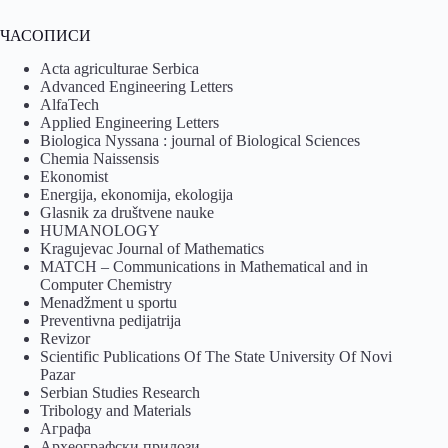
ЧАСОПИСИ
Acta agriculturae Serbica
Advanced Engineering Letters
AlfaTech
Applied Engineering Letters
Biologica Nyssana : journal of Biological Sciences
Chemia Naissensis
Ekonomist
Energija, ekonomija, ekologija
Glasnik za društvene nauke
HUMANOLOGY
Kragujevac Journal of Mathematics
MATCH – Communications in Mathematical and in
Computer Chemistry
Menadžment u sportu
Preventivna pedijatrija
Revizor
Scientific Publications Of The State University Of Novi
Pazar
Serbian Studies Research
Tribology and Materials
Аграфа
Археографски прилози