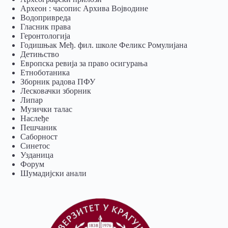
Археон : часопис Архива Војводине
Водопривреда
Гласник права
Геронтологија
Годишњак Међ. фил. школе Феликс Ромулијана
Детињство
Европска ревија за право осигурања
Eтноботаника
Зборник радова ПФУ
Лесковачки зборник
Липар
Музички талас
Наслеђе
Пешчаник
Саборност
Синетос
Узданица
Форум
Шумадијски анали