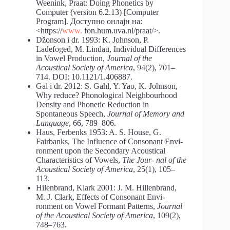
Weenink, Praat: Doing Phonetics by
Computer (version 6.2.13) [Computer
Program]. Доступно онлајн на:
<https://
www.
fon.hum.uva.nl/praat/>.
Džonson i dr. 1993: K. Johnson, P.
Ladefoged, M. Lindau, Individual Differences
in Vowel Production,
Journal of the
Acoustical Society of America
, 94(2), 701–
714. DOI: 10.1121/1.406887.
Gal i dr. 2012: S. Gahl, Y. Yao, K. Johnson,
Why reduce? Phonological Neighbourhood
Density and Phonetic Reduction in
Spontaneous Speech,
Journal of Memory and
Language
, 66, 789–806.
Haus, Ferbenks 1953: A. S. House, G.
Fairbanks, The Influence of Consonant Envi-
ronment upon the Secondary Acoustical
Characteristics of Vowels,
The Jour- nal of the
Acoustical Society of America
, 25(1), 105–
113.
Hilenbrand, Klark 2001: J. M. Hillenbrand,
M. J. Clark, Effects of Consonant Envi-
ronment on Vowel Formant Patterns,
Journal
of the Acoustical Society of America
, 109(2),
748–763.