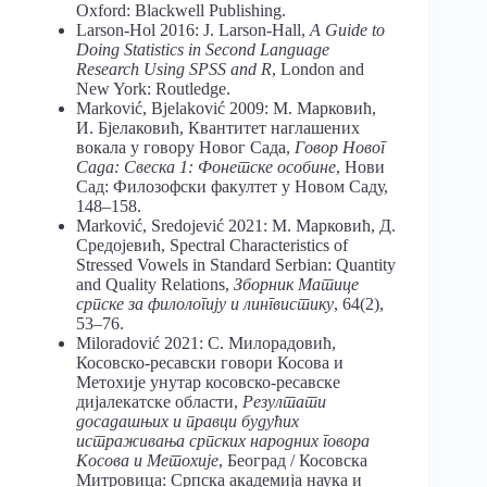
Oxford: Blackwell Publishing.
Larson-Hol 2016: J. Larson-Hall,
A Guide to
Doing Statistics in Second Language
Research Using SPSS and R
, London and
New York: Routledge.
Marković, Bjelaković 2009: М. Марковић,
И. Бјелаковић, Квантитет наглашених
вокала у говору Новог Сада,
Говор Новог
Сада: Свеска 1: Фонетске особине
, Нови
Сад: Филозофски факултет у Новом Саду,
148–158.
Marković, Sredojević 2021: М. Марковић, Д.
Средојевић, Spectral Characteristics of
Stressed Vowels in Standard Serbian: Quantity
and Quality Relations,
Зборник Матице
српске за филологију и лингвистику
, 64(2),
53–76.
Miloradović 2021: С. Милорадовић,
Косовско-ресавски говори Косова и
Метохије унутар косовско-ресавске
дијалекатске области,
Резултати
досадашњих и правци будућих
истраживања српских народних говора
Косова и Метохије
, Београд / Косовска
Митровица: Српска академија наука и