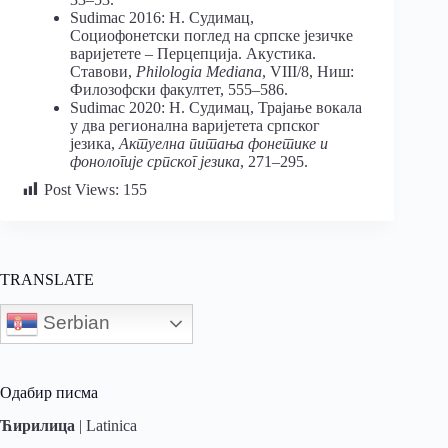
Sudimac 2016: Н. Судимац,
Социофонетски поглед на српске језичке
варијетете – Перцепција. Акустика.
Ставови,
Philologia Mediana
, VIII/8, Ниш:
Филозофски факултет, 555–586.
Sudimac 2020: Н. Судимац, Трајање вокала
у два регионална варијетета српског
језика,
Актуелна питања фонетике и
фонологије српског језика
, 271–295.
Post Views:
155
TRANSLATE
Serbian
Одабир писма
Ћирилица
|
Latinica