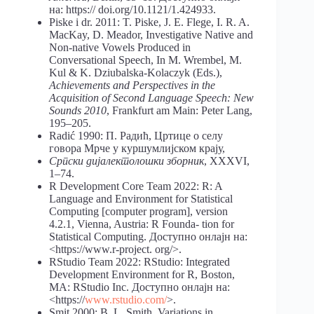
на: https:// doi.org/10.1121/1.424933.
Piske i dr. 2011: T. Piske, J. E. Flege, I. R. A.
MacKay, D. Meador, Investigative Native and
Non-native Vowels Produced in
Conversational Speech, In M. Wrembel, M.
Kul & K. Dziubalska-Kolaczyk (Eds.),
Achievements and Perspectives in the
Acquisition of Second Language Speech: New
Sounds 2010
, Frankfurt am Main: Peter Lang,
195–205.
Radić 1990: П. Радић, Цртице о селу
говора Мрче у куршумлијском крају,
Српски дијалектолошки зборник
, XXXVI,
1–74.
R Development Core Team 2022: R: A
Language and Environment for Statistical
Computing [computer program], version
4.2.1, Vienna, Austria: R Founda- tion for
Statistical Computing. Доступно онлајн на:
<https://www.r-project. org/>.
RStudio Team 2022: RStudio: Integrated
Development Environment for R, Boston,
MA: RStudio Inc. Доступно онлајн на:
<https://
www.rstudio.com/
>.
Smit 2000: B. L. Smith, Variations in