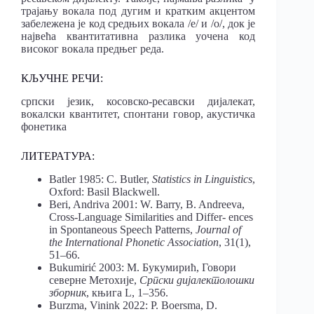
трајању вокала под дугим и кратким акцентом
забележена је код средњих вокала /е/ и /о/, док je
највећa квантитативнa разликa уоченa код
високог вокала предњег реда.
КЉУЧНЕ РЕЧИ:
српски језик, косовско-ресавски дијалекат,
вокалски квантитет, спонтани говор, акустичка
фонетика
ЛИТЕРАТУРА:
Batler 1985: C. Butler,
Statistics in Linguistics
,
Oxford: Basil Blackwell.
Beri, Andriva 2001: W. Barry, B. Andreeva,
Cross-Language Similarities and Differ- ences
in Spontaneous Speech Patterns,
Journal of
the International Phonetic Association
, 31(1),
51–66.
Bukumirić 2003: М. Букумирић, Говори
северне Метохије,
Српски дијалектолошки
зборник
, књига L, 1–356.
Burzma, Vinink 2022: P. Boersma, D.