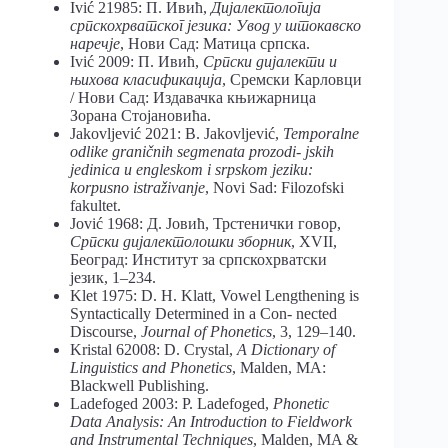
Ivić 21985: П. Ивић,
Дијалектологија
српскохрватског језика: Увод у штокавско
наречје
, Нови Сад: Матица српска.
Ivić 2009: П. Ивић,
Српски дијалекти и
њихова класификација
, Сремски Карловци
/ Нови Сад: Издавачка књижарница
Зорана Стојановића.
Jakovljević 2021: B. Jakovljević,
Temporalne
odlike graničnih segmenata prozodi- jskih
jedinica u engleskom i srpskom jeziku:
korpusno istraživanje
, Novi Sad: Filozofski
fakultet.
Jović 1968: Д. Јовић, Трстенички говор,
Српски дијалектолошки зборник
, XVII,
Београд: Институт за српскохрватски
језик, 1–234.
Klet 1975: D. H. Klatt, Vowel Lengthening is
Syntactically Determined in a Con- nected
Discourse,
Journal of Phonetics
, 3, 129–140.
Kristal 62008: D. Crystal,
A Dictionary of
Linguistics and Phonetics
, Malden, MA:
Blackwell Publishing.
Ladefoged 2003: P. Ladefoged,
Phonetic
Data Analysis: An Introduction to Fieldwork
and Instrumental Techniques
, Malden, MA &