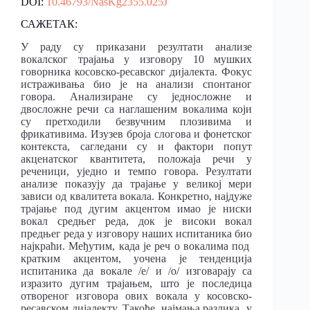
DOI:
10.46793/NasKg2355.025J
САЖЕТАК:
У раду су приказани резултати анализе
вокалског трајања у изговору 10 мушких
говорника косовско-ресавског дијалекта. Фокус
истраживања био је на анализи спонтаног
говора. Анализиране су једносложне и
двосложне речи са наглашеним вокалима који
су претходили безвучним плозивима и
фрикативима. Изузев броја слогова и фонетског
контекста, сагледани су и фактори попут
акценатског квантитета, положаја речи у
реченици, уједно и темпо говора. Резултати
анализе показују да трајање у великој мери
зависи од квалитета вокала. Конкретно, најдуже
трајање под дугим акцентом имао је ниски
вокал средњег реда, док је високи вокал
предњег реда у изговору наших испитаника био
најкраћи. Међутим, када је реч о вокалима под
кратким акцентом, уочена је тенденција
испитаника да вокале /е/ и /о/ изговарају са
изразито дугим трајањем, што је последица
отвореног изговора ових вокала у косовско-
ресавском дијалекту. Такође, најмања разлика у