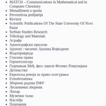
MATCH – Communications in Mathematical and in
Computer Chemistry
Menadžment u sportu
Preventivna pedijatrija
Revizor
Scientific Publications Of The State University Of Novi
Pazar
Serbian Studies Research
Tribology and Materials
Аграфа
Археографски прилози
Археон : часопис Архива Војводине
Водопривреда
Гласник права
Геронтологија
Годишњак Међ. фил. школе Феликс Ромулијана
Детињство
Европска ревија за право осигурања
Eтноботаника
Зборник радова ПФУ
Лесковачки зборник
Липар
Музички талас
Наслеђе
Пешчаник