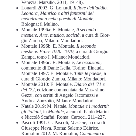
Venezia: Marsilio, 2011, 19–48).
Lonardi 2003: G. Lonardi,
Il fiore dell’addio
.
Leonora, Manrico e altri fantasmi del
melodramma nella poesia di Montale
,
Bologna: il Mulino.
Montale 1996a: E. Montale,
Il secondo
mestiere. Arte, musica, società
, a cura di Gior-
gio Zampa, Milano: Mondadori.
Montale 1996b: E. Montale,
Il secondo
mestiere. Prose 1920–1979
, a cura di Giorgio
Zampa, tomo I, Milano: Mondadori.
Montale 1996c: E. Montale,
Le occasioni
,
commento di Dante Isella, Torino: Einaudi.
Montale 1997: E. Montale,
Tutte le poesie
, a
cura di Giorgio Zampa, Milano: Mondadori.
Montale 2010: E. Montale,
Diario del ’71 e
del ’72
, edizione commentata da Mas- simo
Gezzi, con scritti di Angelo Jacomuzzi e
Andrea Zanzotto, Milano: Mondadori.
Natale 2019: M. Natale,
Montale e i moderni:
gli italiani
, in
Montale
, a cura di Paolo Marini
e Niccolò Scaffai, Roma: Carocci, 211–227.
Pascoli 1991: G. Pascoli,
Myricae
, a cura di
Giuseppe Nava, Roma: Salerno Editrice.
Romolini 2012: M. Romolini,
Commento a