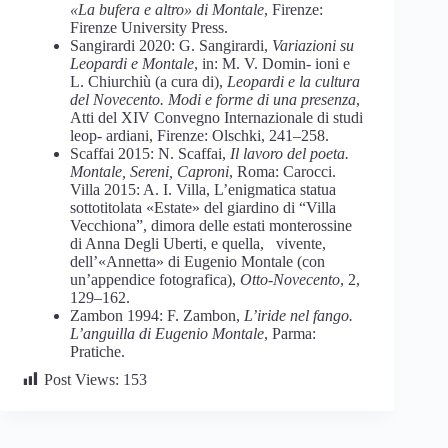
«La bufera e altro» di Montale
, Firenze:
Firenze University Press.
Sangirardi 2020: G. Sangirardi,
Variazioni su
Leopardi e Montale
, in: M. V. Domin- ioni e
L. Chiurchiù (a cura di),
Leopardi e la cultura
del Novecento. Modi e forme di una presenza
,
Atti del XIV Convegno Internazionale di studi
leop- ardiani, Firenze: Olschki, 241–258.
Scaffai 2015: N. Scaffai,
Il lavoro del poeta.
Montale, Sereni, Caproni
, Roma: Carocci.
Villa 2015: A. I. Villa, L’enigmatica statua
sottotitolata «Estate» del giardino di “Villa
Vecchiona”, dimora delle estati monterossine
di Anna Degli Uberti, e quella, vivente,
dell’«Annetta» di Eugenio Montale (con
un’appendice fotografica),
Otto-Novecento
, 2,
129–162.
Zambon 1994: F. Zambon,
L’iride nel fango.
L’anguilla di Eugenio Montale
, Parma:
Pratiche.
Post Views:
153