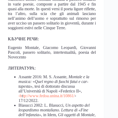
in varie poesie, composte a partire dal 1945 e fin
quasi alla morte. In questi versi il poeta ligure riflette,
tra l’altro, sulla scia che gli animali lasciano
nell’animo dell’uomo e soprattutto sul rimorso per
aver ucciso un passero solitario in gioventù, durante i
soggiorni estivi nelle Cinque Terre.
КЉУЧНЕ РЕЧИ:
Eugenio Montale, Giacomo Leopardi, Giovanni
Pascoli, passero solitario, intertestualità, poesia del
Novecento
ЛИТЕРАТУРА:
Assante 2016: M. S. Assante,
Montale e la
musica:
«
Quel regno di fuochi fatui e car-
tapesta»
, tesi di dottorato discussa
all’Università di Napoli «Federico II»,
‹h
t
tp://www.fedoa.unina.it/10861/
›
17/12/2022.
Blasucci 2002: L. Blasucci,
Un aspetto del
leopardismo montaliano. Lettura di «Fine
dell’infanzia»
, in Idem,
Gli oggetti di Montale
,