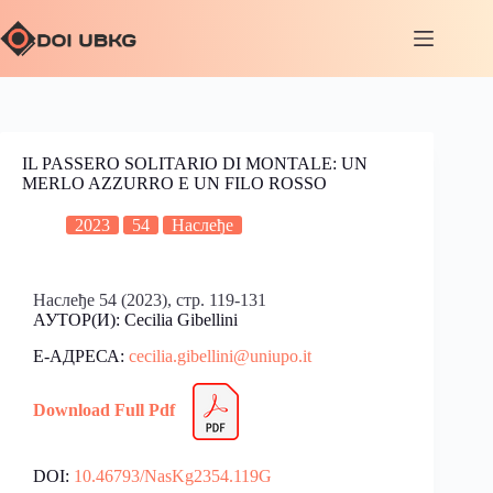
IL PASSERO SOLITARIO DI MONTALE: UN
MERLO AZZURRO E UN FILO ROSSO
2023
54
Наслеђе
Наслеђе 54 (2023), стр. 119-131
АУТОР(И): Cecilia Gibellini
Е-АДРЕСА:
cecilia.gibellini@uniupo.it
Download Full Pdf
DOI:
10.46793/NasKg2354.119G