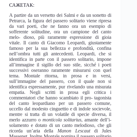
САЖЕТАК:
A partire da un versetto dei Salmi e da un sonetto di
Petrarca, la figura del passero solitario viene ripresa
da vari poeti, che ne fanno ora un esempio di
sofferente solitudine, ora un campione del canto
melo- dioso, più raramente espressione di gioia
vitale. Il canto di Giacomo Leopardi, giustamente
famoso per la sua bellezza e profondità, confina
nell’ombra tutti gli antecedenti. Leopardi, che si
identifica in parte con il passero solitario, impone
all’immagine il sigillo del suo stile, sicché i poeti
successivi oseranno raramente misurarsi con quel
tema. Montale ritorna, in prosa e in versi,
sull’immagine del passero, con il quale non si
identifica espressamente, pur rivelando una misurata
empatia. Negli scritti in prosa egli critica i
commentatori che hanno scambiato il pro- tagonista
del canto leopardiano per un passero comune,
uccello dal modesto cinguettio e di indole socievole,
mentre si tratta di un volatile di specie diversa, il
merlo azzurro o
monticola solitarius
, amante dell’i-
solamento e dotato di un canto melodioso, che gli
ricorda un’aria della
Manon Lescaut
di Jules
Massenet. Inoltre Montale nomina il passero solitario