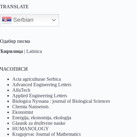
TRANSLATE
Serbian
Одабир писма
Ћирилица
|
Latinica
ЧАСОПИСИ
Acta agriculturae Serbica
Advanced Engineering Letters
AlfaTech
Applied Engineering Letters
Biologica Nyssana : journal of Biological Sciences
Chemia Naissensis
Ekonomist
Energija, ekonomija, ekologija
Glasnik za društvene nauke
HUMANOLOGY
Kragujevac Journal of Mathematics