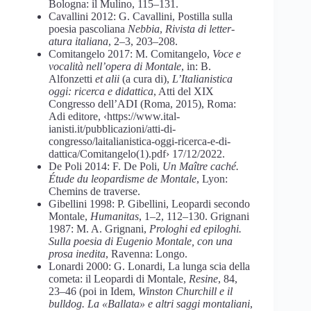
Bologna: il Mulino, 115–131.
Cavallini 2012: G. Cavallini, Postilla sulla
poesia pascoliana
Nebbia
,
Rivista di letter-
atura italiana
, 2–3, 203–208.
Comitangelo 2017: M. Comitangelo,
Voce e
vocalità nell’opera di Montale
, in: B.
Alfonzetti
et alii
(a cura di),
L’Italianistica
oggi: ricerca e didattica
, Atti del XIX
Congresso dell’ADI (Roma, 2015), Roma:
Adi editore, ‹https://www.ital-
ianisti.it/pubblicazioni/atti-di-
congresso/laitalianistica-oggi-ricerca-e-di-
dattica/Comitangelo(1).pdf› 17/12/2022.
De Poli 2014: F. De Poli,
Un Maître caché.
Étude du leopardisme de Montale
, Lyon:
Chemins de traverse.
Gibellini 1998: P. Gibellini, Leopardi secondo
Montale,
Humanitas
, 1–2, 112–130. Grignani
1987: M. A. Grignani,
Prologhi ed epiloghi.
Sulla poesia di Eugenio Montale,
con una
prosa inedita
, Ravenna: Longo.
Lonardi 2000: G. Lonardi, La lunga scia della
cometa: il Leopardi di Montale,
Resine
, 84,
23–46 (poi in Idem,
Winston Churchill e il
bulldog. La «Ballata» e altri saggi montaliani
,