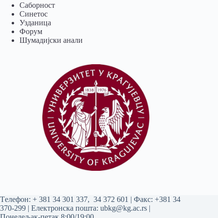
Саборност
Синетос
Узданица
Форум
Шумадијски анали
Tелефон:
+ 381 34 301 337
,
34 372 601
| Факс: +381 34
370-299 | Електронска пошта:
ubkg@kg.ac.rs
|
Понедељак-петак 8:00/19:00