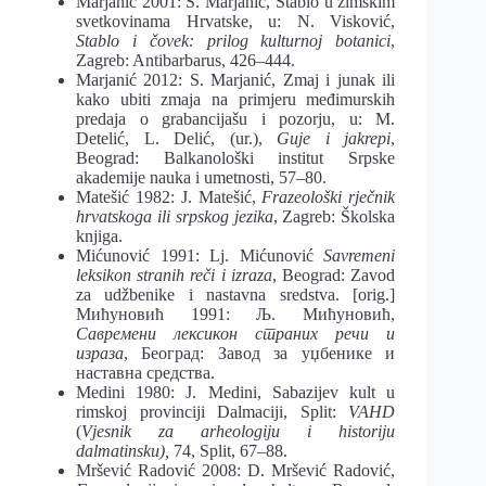
Marjanić 2001: S. Marjanić, Stablo u zimskim
svetkovinama Hrvatske, u: N. Visković,
Stablo i čovek: prilog kulturnoj botanici
,
Zagreb: Antibarbarus, 426–444.
Marjanić 2012: S. Marjanić, Zmaj i junak ili
kako ubiti zmaja na primjeru međimurskih
predaja o grabancijašu i pozorju, u: M.
Detelić, L. Delić, (ur.),
Guje i jakrepi
,
Beograd: Balkanološki institut Srpske
akademije nauka i umetnosti, 57–80.
Matešić 1982: J. Matešić,
Frazeološki rječnik
hrvatskoga ili srpskog jezika
, Zagreb: Školska
knjiga.
Mićunović 1991: Lj. Mićunović
Savremeni
leksikon stranih reči i izraza
, Beograd: Zavod
za udžbenike i nastavna sredstva. [orig.]
Мићуновић 1991: Љ. Мићуновић,
Савремени лексикон страних речи и
израза
, Београд: Завод за уџбенике и
наставна средства.
Medini 1980: Ј. Medini, Sabazijev kult u
rimskoj provinciji Dalmaciji, Split:
VAHD
(
Vjesnik za arheologiju i historiju
dalmatinsku)
,
74, Split, 67–88.
Mršević Radović 2008: D. Mršević Radović,