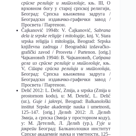
српске религије и митологије
, књ. III, О
врховном богу у старој српској религији,
Београд: Српска књижевна задруга /
Београдски издавачко-графички завод /
Просвета / Партенон.
Čajkanović 1994b: V. Čajkanović,
Sabrana
dela iz srpske religije i mitologije
, knj. V, Stara
srpska religija i mitologija, Beograd: Srpska
književna zadruga / Beogradski izdavačko-
grafički zavod / Prosveta / Partenon. [orig.]
Чајкановић 1994б: В. Чајкановић,
Сабрана
дела из српске религије и митологије,
књ.
V,
Стара српска религија и митологија
,
Београд: Српска књижевна задруга /
Београдски издавачко-графички завод /
Просвета / Партенон.
Delić 2012: L. Delić, Zmija, a srpska (Zmija u
prostornom kodu), u: M. Detelić, L. Delić
(ur.),
Guje i jakrepi
, Beograd: Balkanološki
institut Srpske akademije nauka i umetnosti,
125–147. [orig.] Делић 2012: Л. Делић
Змија, а српска (Змија у просторном коду),
у: М. Детелић, Л. Делић (ур.),
Гује и
јакрепи
Београд: Балканолошки институт
Српске академије наука и уметности, 125–