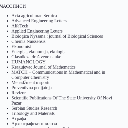
ЧАСОПИСИ
Acta agriculturae Serbica
Advanced Engineering Letters
AlfaTech
Applied Engineering Letters
Biologica Nyssana : journal of Biological Sciences
Chemia Naissensis
Ekonomist
Energija, ekonomija, ekologija
Glasnik za društvene nauke
HUMANOLOGY
Kragujevac Journal of Mathematics
MATCH – Communications in Mathematical and in
Computer Chemistry
Menadžment u sportu
Preventivna pedijatrija
Revizor
Scientific Publications Of The State University Of Novi
Pazar
Serbian Studies Research
Tribology and Materials
Аграфа
Археографски прилози