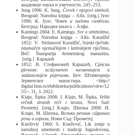
академије наука и уметности, 245–253.
Jung 1996: K. Jung,
Čovek i njegovi simboli
,
Beograd: Narodna knjiga – Alfa. [orig.] Јунг
1996: К. Јунг,
Човек и његови симболи
,
Београд: Народна књига – Алфа.
Kamings 2004: E. Kamings,
Sve o simbolima
,
Beograd: Narodna knjiga – Alfa. Karadžić
1852: V. Stefanović Karadžić,
Srpski rječnik:
istumačen njemačkijem i la
tinskijem riječima
,
Beč: Štamparija Jermenskog manastira.
[orig.] Караџић
1852: В. Стефановић Караџић,
Српски
рјечник: истумачен њемачкијем и
латинскијем ријечима
, Беч: Штампарија
Јерменског манастира. <http://
digital.bms.rs/ebiblioteka/publications/view/12
55>. 31. 3. 2022.
Klajn, Šipka 2008: I. Klajn, M. Šipka,
Veliki
rečnik stranih reči i izraza
, Novi Sad:
Prometej. [orig.] Клајн, Шипка 2008: И.
Клајн, М. Шипка,
Велики речник страних
речи и израза
, Нови Сад: Прометеј.
Knežević 1960: S. Knežević, Lik zmije u
narodnoj umetnosti i tradiciji Jugoslovena,
Beograd:
Glasnik Etnografskog muzeja u