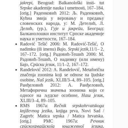
jakrepi
, Beograd: Balkanološki insti- tut
Srpske akademije nauka i umetnosti, 167–184.
[orig.] Раденковић 2012: Љ. Раденковић,
Кућна змија у веровању и предању
словенских народа, у: М. Детелић, Л.
Делић, (ур.),
Гује и јакрепи
, Београд:
Балканолошки институт Српске академије
наука и уметности, 167–184.
Radović Tešić 2006: M. Radović-Tešić, O
nadimku (ili imenu)
Bajo
,
Srpski jezik
,11/1– 2,
167–172. [orig.] Радовић-Тешић 2006: М.
Радовић-Тешић, О надимку (или имену)
Бајо,
Српски језик
, 11/1–2, 167–172.
Ranđelović 2012: A. Ranđelović, Metaforična
značenja zoonima koji se odnose na ljudske
osobine,
Naš jezik
, XLIII/3–4, 89–105. [orig.]
Ранђеловић 2012: А. Ранђеловић,
Метафорична значења зоонима који се
односе на људске особине,
Наш језик
,
XLIII/3–4, 89–105.
RMS 1967а:
Rečnik srpskohrvatskoga
književnog jezika
, knjiga prva, Novi Sad /
Zagreb: Matica srpska / Matica hrvatska.
[orig.] РМС 1967а:
Речник
српскохрватскога књижевног језика
,