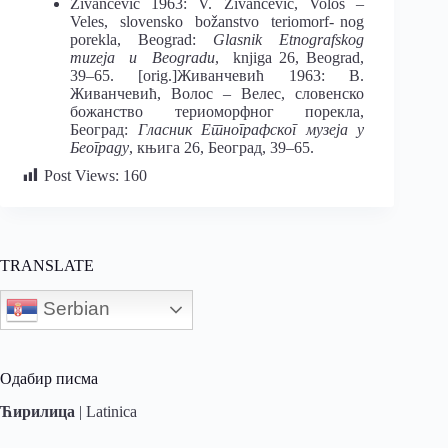
Živančević 1963: V. Živančević, Volos –
Veles, slovensko božanstvo teriomorf- nog
porekla, Beograd:
Glasnik Etnografskog
muzeja u Beogradu
, knjiga 26, Beograd,
39–65. [orig.]Живанчевић 1963: В.
Живанчевић, Волос – Велес, словенско
божанство териоморфног порекла,
Београд:
Гласник Етнографског музеја у
Београду
, књига 26, Београд, 39–65.
Post Views:
160
TRANSLATE
Serbian
Одабир писма
Ћирилица
|
Latinica