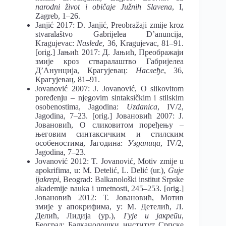
narodni život i običaje Južnih Slavena
, I,
Zagreb, 1–26.
Janjić 2017: D. Janjić, Preobražaji zmije kroz
stvaralaštvo Gabrijelea D’anuncija,
Kragujevac:
Nasleđe
, 36, Kragujevac, 81–91.
[orig.] Јањић 2017: Д. Јањић, Преображаји
змије кроз стваралаштво Габријелеа
Д’Анунција, Крагујевац:
Наслеђе
, 36,
Крагујевац, 81–91.
Jovanović 2007: J. Jovanović, O slikovitom
poređenju – njegovim sintaksičkim i stilskim
osobenostima, Jagodina:
Uzdanica
, IV/2,
Jagodina, 7–23. [orig.] Јовановић 2007: Ј.
Јовановић, О сликовитом поређењу –
његовим синтаксичким и стилским
особеностима, Јагодина:
Узданица
, IV/2,
Jagodina, 7–23.
Јovanović 2012: T. Jovanović, Motiv zmije u
apokrifima, u: M. Detelić, L. Delić (ur.),
Guje
ijakrepi
, Beograd: Balkanološki institut Srpske
akademije nauka i umetnosti, 245–253. [orig.]
Јовановић 2012: Т. Јовановић, Мотив
змије у апокрифима, у: М. Детелић, Л.
Делић, Лидија (ур.),
Гује и јакрепи
,
Београд: Балканолошки институт Српске