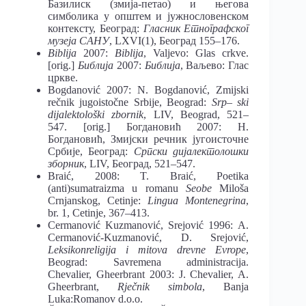
Базилиск (змија-петао) и његова
симболика у општем и јужнословенском
контексту, Београд:
Гласник Етнографског
музеја САНУ
, LXVI(1), Београд 155–176.
Biblija
2007:
Biblija
, Valjevo: Glas crkve.
[orig.]
Библија
2007:
Библија
, Ваљево: Глас
цркве.
Bogdanović 2007: N. Bogdanović, Zmijski
rečnik jugoistočne Srbije, Beograd:
Srp
–
ski
dijalektološki zbornik
, LIV, Beograd, 521–
547. [orig.] Богдановић 2007: Н.
Богдановић, Змијски речник југоисточне
Србије, Београд:
Српски дијалектолошки
зборник
, LIV, Београд, 521–547.
Braić, 2008: T. Braić, Poetika
(anti)sumatraizma u romanu
Seobe
Miloša
Crnjanskog, Cetinje:
Lingua Montenegrina
,
br. 1, Cetinje, 367–413.
Cermanović Kuzmanović, Srejović 1996: А.
Cermanović-Kuzmanović, D. Srejović,
Leksikonreligija i mitova drevne Evrope
,
Beograd: Savremena administracija.
Chevalier, Gheerbrant 2003: J. Chevalier, A.
Gheerbrant,
Rječnik simbola
, Banja
Luka:Romanov d.o.o.