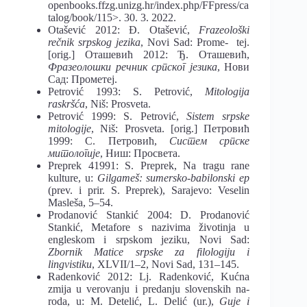
openbooks.ffzg.unizg.hr/index.php/FFpress/ca
talog/book/115>. 30. 3. 2022.
Otašević 2012: Đ. Otašević,
Frazeološki
rečnik srpskog jezika
, Novi Sad: Prome- tej.
[orig.] Оташевић 2012: Ђ. Оташевић,
Фразеолошки речник српског језика
, Нови
Сад: Прометеј.
Petrović 1993: S. Petrović,
Mitologija
raskršća
, Niš: Prosveta.
Petrović 1999: S. Petrović,
Sistem srpske
mitologije
, Niš: Prosveta. [orig.] Петровић
1999: С. Петровић,
Систем српске
митологије
, Ниш: Просвета.
Preprek 41991: S. Preprek, Na tragu rane
kulture, u:
Gilgameš: sumersko-babilonski ep
(prev. i prir. S. Preprek), Sarajevo: Veselin
Masleša, 5–54.
Prodanović Stankić 2004: D. Prodanović
Stankić, Metafore s nazivima životinja u
engleskom i srpskom jeziku, Novi Sad:
Zbornik Matice srpske za filologiju i
lingvistiku
, XLVII/1–2, Novi Sad, 131–145.
Radenković 2012: Lj. Radenković, Kućna
zmija u verovanju i predanju slovenskih na-
roda, u: M. Detelić, L. Delić (ur.),
Guje i