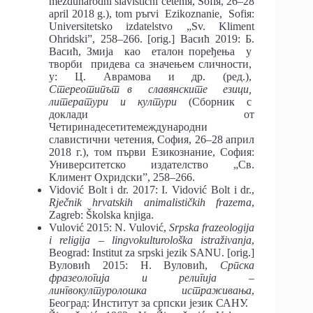
meždunarodni slavistični četeniя, Sofiя, 26–28
april 2018 g.), tom pъrvi Ezikoznanie, Sofiя:
Universitetsko izdatelstvo „Sv. Kliment
Ohridski”, 258–266. [orig.] Васић 2019: Б.
Васић, Змија као еталон поређења у
творби придева са значењем сличности,
у: Ц. Аврамова и др. (ред.),
Стереотипът в славянските езици,
литератури и култури
(Сборник с
доклади от
Четиринадесетитемеждународни
славистични четения, София, 26–28 април
2018 г.), том първи Езикознание, София:
Университетско издателство „Св.
Климент Охридски”, 258–266.
Vidović Bolt i dr. 2017: I. Vidović Bolt i dr.,
Rječnik hrvatskih animalističkih frazema
,
Zagreb: Školska knjiga.
Vulović 2015: N. Vulović,
Srpska frazeologija
i religija – lingvokulturološka istraživanja
,
Beograd: Institut za srpski jezik SANU. [orig.]
Вуловић 2015: Н. Вуловић,
Српска
фразеологија и религија –
лингвокултуролошка истраживања
,
Београд: Институт за српски језик САНУ.