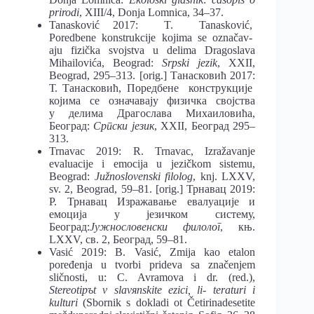
prirodi
, XIII/4, Donja Lomnica, 34–37.
Tanasković 2017: T. Tanasković,
Poredbene konstrukcije kojima se označav-
aju fizička svojstva u delima Dragoslava
Mihailovića, Beograd:
Srpski
jezik
, XXII,
Beograd, 295–313. [orig.] Танасковић 2017:
Т. Танасковић, Поредбене конструкције
којима се означавају физичка својства
у делима Драгослава Михаиловића,
Београд:
Српски језик
, XXII, Београд 295–
313.
Trnavac 2019: R. Trnavac, Izražavanje
evaluacije i emocija u jezičkom sistemu,
Beograd:
Južnoslovenski filolog
, knj. LXXV,
sv. 2, Beograd, 59–81. [orig.] Трнавац 2019:
Р. Трнавац Изражавање евалуације и
емоција у језичком систему,
Београд:
Јужнословенски филолог
, књ.
LXXV, св. 2, Београд, 59–81.
Vasić 2019: B. Vasić, Zmija kao etalon
poređenja u tvorbi prideva sa značenjem
sličnosti, u: C. Avramova i dr. (red.),
Stereotipъt v slavяnskite ezici, li- teraturi i
kulturi
(Sbornik s dokladi ot Četirinadesetite