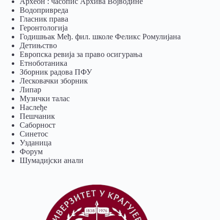
Археон : часопис Архива Војводине
Водопривреда
Гласник права
Геронтологија
Годишњак Међ. фил. школе Феликс Ромулијана
Детињство
Европска ревија за право осигурања
Eтноботаника
Зборник радова ПФУ
Лесковачки зборник
Липар
Музички талас
Наслеђе
Пешчаник
Саборност
Синетос
Узданица
Форум
Шумадијски анали