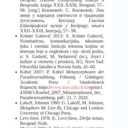
Beogradu
, knjiga XXII–XXIII, Beograd, 57–
98. [orig.] Кнежевић: С. Кнежевић, Лик
змије у народној уметности и традицији
Југословена, Београд:
Гласник
Етнографског музеја у Београду
, књига
XXII–XXIII, Београд, 57– 98.
Krimer Gabović 2013: S. Krimer Gabović,
Nominativna, komunikacijska, taksonom-
ijska i estetska funkcija leksema kojima se
imenuju boje u engleskom i srp- skom jeziku,
u: S. Gudurić, M. Stefanović (ur.),
Jezici i
kulture u vremenu i prostoru
, II/2, Novi Sad:
Filozofski fakultet u Novom Sadu, 41–60.
Kübel 2007: P. Kübel
Metamorphosen der
Paradieserzählung
, Fribourg / Göttingen:
Academic Press / Vandenhoeck
Ruprecht.‹https://
www.zora.uzh.ch/id/
eprint/1
43098/1/Kuebel_2007_Metamorphosen_der_
Paradieserzaehlung. pdf›. 21. 7. 2020.
Lakoff, Johnsen 1980: G. Lakoff, M. Johnsen,
Metaphors We Live By,
Chicago and London:
University of Chicago Press.
Levi-Stros 1978: K. Levi-Stros,
Divlja misao
,
Beograd: Nolit.