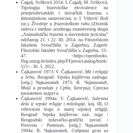
Čagalj, Svítková 2014: I. Čagalj, M. Svítková,
Tipologija frazeološke ekvivalence na
primjeruhrvatskih i slovačkih frazema s
ihtionimskom sastavnicom, u: I. Vidović Bolt
(ur.),
Životinje u frazeološkom ruhu
(Zbornik
radova s međun- arodnoga znanstvenog skupa
„Animalistički frazemi u slavenskim jezicima”
održanog 21. i 22. III. 2014. na Filozofskom
fakultetu Sveučilišta u Zagrebu), Zagreb:
Filozofski fakultet Sveučilišta u Zagrebu, 33–
47. <https://openbooks.
ffzg.unizg.hr/index.php/FFpress/catalog/book/
115>. 30. 3. 2022.
Čajkanović 1973: V. Čajkanović,
Mit i religija
u Srba
, Beograd: Srpska književna zadruga.
[orig.] Чајкановић 1973: В.
Чајкановић,
Мит и религија у Срба
, Београд: Српска
књижевна задруга.
Čajkanović 1994а: V. Čajkanović,
Sabrana
dela iz srpske religije i mitologije
, knj. III, O
vrhovnom bogu u staroj srpskoj religiji,
Beograd: Srpska književna zad- ruga /
Beogradski izdavačko-grafički zavod /
Prosveta / Partenon. [orig.] Чајкановић
1994а: В. Чајкановић,
Сабрана дела из