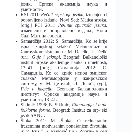
језик, Српска академија наука и
уметности.
RSJ 2011:
Rečnik srpskoga jezika
, izmenjeno i
popravljeno izdanje, Novi Sad: Matica srpska.
[orig.] РСЈ 2011:
Речник српскога језика
,
измењено и поправљено издање, Нови
Сад: Матица српска.
Samardžija 2012: S. Samardžija, Ko se krije
ispod zmijskog svlaka? Metamorfoze u
žanrovskom sistemu, u: M. Detelić, L. Delić
(ur.),
Guje i jakrepi
, Beograd: Balkanološki
institut Srpske akademije nauka i umetnosti,
13–41. [orig.] Самарџија 2012: С.
Самарџија, Ко се крије испод змијског
свлака? Метаморфозе у жанровском
систему, у: М. Детелић, Л. Делић, (ур.),
Гује и јакрепи
, Београд: Балканолошки
институт Српске академије наука и
уметности, 13–41.
Sikimić 1996: B. Sikimić,
Etimologija i male
folklorne forme
, Beograd: Institut za srp- ski
jezik SANU.
Šipka 2011: M. Šipka, O reduciranim
frazemima motivisanim ponašanjem životinja,
u: V. Ružić, S. Pavlović (ur.),
Zbornik u čast