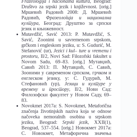
Frazeologija i nacionalna kultura
, Beograd:
Društvo za srpski jezik i književnost. [orig.]
Мршевић Радовић 2008: Д. Мршевић
Радовић,
Фразеологија и национална
култура
, Београд: Друштво за српски
језик и књижевност.
Mutavdžić, Savić 2013: P. Mutavdžić, S.
Savić, Zoonimi u savremenom srpskom,
grčkom i engleskom jeziku, u: S. Gudurić, M.
Stefanović (ur),
Jezici i kul
–
ture u vremenu i
prostoru
, II/2, Novi Sad: Filozofski fakultet u
Novom Sadu, 69–83. [orig.] Мутавџић,
Савић 2013: П. Мутавџић, С. Савић,
Зооними у савременом српском, грчком и
енглеском језику, у: С. Гудурић, М.
Стефановић (ур),
Језици и културе у
времену и простору
, II/2, Нови Сад:
Филозофски факултет у Новом Саду, 69–
83.
Novokmet 2017a: S. Novokmet, Metaforična
značenja životinjskih naziva koja se odnose
načoveka nemoralnih osobina u srpskom
jeziku, Beograd:
Srpski jezik
, XXII(1),
Beograd, 537–554. [orig.] Новокмет 2017a:
С. Новокмет, Метафорична значења