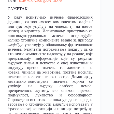
DOI:
10.46793/NasKg2251.027S
САЖЕТАК:
У раду испитујемо значење фразеолошких
јединица са зоонимском компонентом
змија
и/
или
гуја
које упућују на човека, тј. на његов
изглед и карактер. Испитивању приступамо са
лингвокултуролошког аспекта истражујући
колико хтоничне компоненте везане за природу
змије
/
гује
учествују у обликовању фразеолошког
значења. Резултати истраживања показују да се
хтоничне компоненте надовезују на реалне, које
представљају информације које су резултат
људског знања и искуства о овој животињи и
индукују пренос значења са животиње на
човека, чинећи да животиња постане носилац
негативне колективне експресије. Доминирају
негативно конотирана значења којима се
упућује на људску слабост, немоћ,
препреденост, љутину, зло, опакост, прекост,
подмуклост, лукавство и безосећајност.
Спроведено испитивање показује да се народна
веровања о хтоничности
змије
/
гује
испољавају у
фразеолошкој конотацији и иницира потребу да
се истраживање прошири како на друга