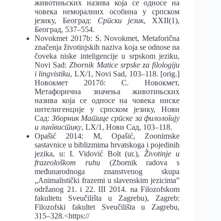
животињских назива која се односе на
човека неморалних особина у српском
језику, Београд:
Српски језик
, XXII(1),
Београд, 537–554.
Novokmet 2017b: S. Novokmet, Metaforična
značenja životinjskih naziva koja se odnose na
čoveka niske inteligencije u srpskom jeziku,
Novi Sad:
Zbornik Matice srpske za filologiju
i lingvistiku
, LX/1, Novi Sad, 103–118. [orig.]
Новокмет 2017б: С. Новокмет,
Метафорична значења животињских
назива која се односе на човека ниске
интелигенције у српском језику, Нови
Сад:
Зборник Mатице српске за филологију
и лингвистику
, LX/1, Нови Сад, 103–118.
Opašić 2014: M, Opašić, Zoonimske
sastavnice u biblizmima hrvatskoga i pojedinih
jezika, u: I. Vidović Bolt (ur.),
Životinje u
frazeološkom ruhu
(Zbornik radova s
međunarodnoga znanstvenog skupa
„Animalistički frazemi u slavenskim jezicima”
održanog 21. i 22. III 2014. na Filozofskom
fakultetu Sveučilišta u Zagrebu), Zagreb:
Filozofski fakultet Sveučilišta u Zagrebu,
315–328.<https://