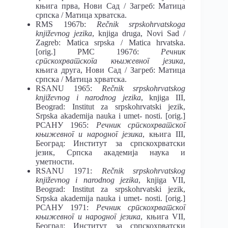
књига прва, Нови Сад / Загреб: Матица
српска / Матица хрватска.
RMS 1967b:
Rečnik srpskohrvatskoga
književnog jezika
, knjiga druga, Novi Sad /
Zagreb: Matica srpska / Matica hrvatska.
[orig.] РМС 1967б:
Речник
српскохрватскога књижевног језика
,
књига друга, Нови Сад / Загреб: Матица
српска / Матица хрватска.
RSANU 1965:
Rečnik srpskohrvatskog
književnog i narodnog jezika
, knjiga III,
Beograd: Institut za srpskohrvatski jezik,
Srpska akademija nauka i umet- nosti. [orig.]
РСАНУ 1965:
Речник српскохрватског
књижевног и народног језика
, књига III,
Београд: Институт за српскохрватски
језик, Српска академија наука и
уметности.
RSANU 1971:
Rečnik srpskohrvatskog
književnog i narodnog jezika
, knjiga VII,
Beograd: Institut za srpskohrvatski jezik,
Srpska akademija nauka i umet- nosti. [orig.]
РСАНУ 1971:
Речник српскохрватског
књижевног и народног језика
, књига VII,
Београд: Институт за српскохрватски