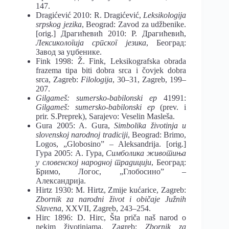
147.
Dragićević 2010: R. Dragićević,
Leksikologija
srpskog jezika
, Beograd: Zavod za udžbenike.
[orig.] Драгићевић 2010: Р. Драгићевић,
Лексикологија српског језика
, Београд:
Завод за уџбенике.
Fink 1998: Ž. Fink, Leksikografska obrada
frazema tipa biti dobra srca i čovjek dobra
srca, Zagreb:
Filologija
, 30–31, Zagreb, 199–
207.
Gilgameš: sumersko-babilonski ep
41991:
Gilgameš: sumersko-babilonski ep
(prev. i
prir. S.Preprek), Sarajevo: Veselin Masleša.
Gura 2005: A. Gura,
Simbolika životinja u
slovenskoj narodnoj tradiciji
, Beograd: Brimo,
Logos, „Globosino” – Aleksandrija. [orig.]
Гура 2005: А. Гура,
Симболика животиња
у словенској народној традицији
, Београд:
Бримо, Логос, „Глобосино” –
Александрија.
Hirtz 1930: M. Hirtz, Zmije kućarice, Zagreb:
Zbornik za narodni život i običaje Južnih
Slavena
, XXVII, Zagreb, 243–254.
Hirc 1896: D. Hirc, Šta priča naš narod o
nekim životinjama, Zagreb:
Zbornik za