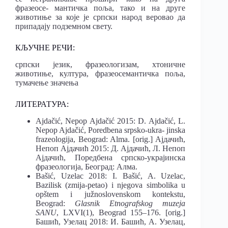
фразеосе- мантичка поља, тако и на друге
животиње за које је српски народ веровао да
припадају подземном свету.
КЉУЧНЕ РЕЧИ:
српски језик, фразеологизам, хтоничне
животиње, култура, фразеосемантичка поља,
тумачење значења
ЛИТЕРАТУРА:
Ajdačić, Nepop Ajdačić 2015: D. Ajdačić, L.
Nepop Ajdačić, Poredbena srpsko-ukra- jinska
frazeologija, Beograd: Alma. [orig.] Ајдачић,
Непоп Ајдачић 2015: Д. Ајдачић, Л. Непоп
Ајдачић, Поредбена српско-украјинска
фразеологија, Београд: Алма.
Bašić, Uzelac 2018: I. Bašić, A. Uzelac,
Bazilisk (zmija-petao) i njegova simbolika u
opštem i južnoslovenskom kontekstu,
Beograd:
Glasnik Etnografskog muzeja
SANU
, LXVI(1), Beograd 155–176. [orig.]
Башић, Узелац 2018: И. Башић, А. Узелац,