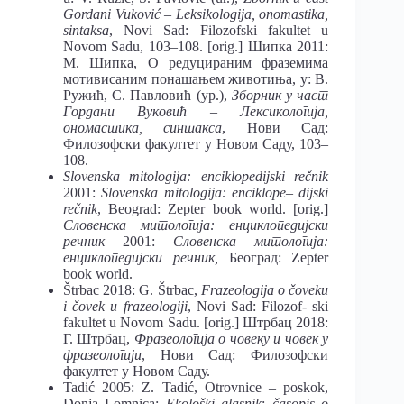
Gordani Vuković – Leksikologija, onomastika,
sintaksa
, Novi Sad: Filozofski fakultet u
Novom Sadu, 103–108. [orig.] Шипка 2011:
М. Шипка, О редуцираним фраземима
мотивисаним понашањем животиња, у: В.
Ружић, С. Павловић (ур.),
Зборник у част
Гордани Вуковић – Лексикологија,
ономастика, синтакса
, Нови Сад:
Филозофски факултет у Новом Саду, 103–
108.
Slovenska mitologija: enciklopedijski rečnik
2001:
Slovenska mitologija: enciklope
–
dijski
rečnik
, Beograd: Zepter book world. [orig.]
Словенска митологија: енциклопедијски
речник
2001:
Словенска митологија:
енциклопедијски речник,
Београд: Zepter
book world.
Štrbac 2018: G. Štrbac,
Frazeologija o čoveku
i čovek u frazeologiji
, Novi Sad: Filozof- ski
fakultet u Novom Sadu. [orig.] Штрбац 2018:
Г. Штрбац,
Фразеологија о човеку и човек у
фразеологији
, Нови Сад: Филозофски
факултет у Новом Саду.
Tadić 2005: Z. Tadić, Otrovnice – poskok,
Donja Lomnica:
Ekološki glasnik
:
časopis o