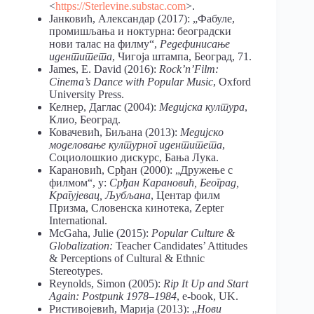
<
https://Sterlevine.substac.com
>.
Јанковић, Александар (2017): „Фабуле,
промишљања и ноктурна: београдски
нови талас на филму“,
Редефинисање
идентитета
, Чигоја штампа, Београд, 71.
James, E. David (2016):
Rock’n’Film:
Cinema’s Dance with Popular Music
, Oxford
University Press.
Келнер, Даглас (2004):
Медијска култура
,
Клио, Београд.
Ковачевић, Биљана (2013):
Медијско
моделовање културног идентитета
,
Социолошкио дискурс, Бања Лука.
Карановић, Срђан (2000): „Дружење с
филмом“, у:
Срђан Карановић, Београд,
Крагујевац, Љубљана
, Центар филм
Призма, Словенска кинотека, Zepter
International.
McGaha, Julie (2015):
Popular Culture &
Globalization:
Teacher Candidates’ Attitudes
& Perceptions of Cultural & Ethnic
Stereotypes.
Reynolds, Simon (2005):
Rip It Up and Start
Again: Postpunk 1978–1984
, e-book, UK.
Ристивојевић, Марија (2013): „
Нови