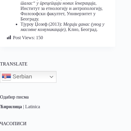
талас“ у прецепцији нових генерација
,
Институт за етнологију и антропологију,
Филозофски факултет, Универзитет у
Београду.
Тјуроу Џозеф (2013):
Медији данас (увод у
масовне комуникације)
, Клио, Београд.
Post Views:
150
TRANSLATE
Serbian
Одабир писма
Ћирилица
|
Latinica
ЧАСОПИСИ