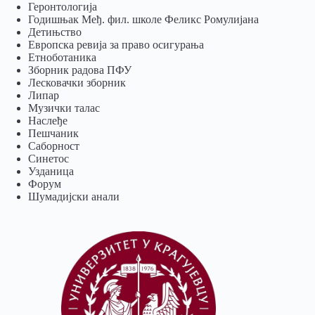
Геронтологија
Годишњак Међ. фил. школе Феликс Ромулијана
Детињство
Европска ревија за право осигурања
Eтноботаника
Зборник радова ПФУ
Лесковачки зборник
Липар
Музички талас
Наслеђе
Пешчаник
Саборност
Синетос
Узданица
Форум
Шумадијски анали