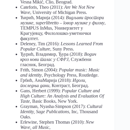
Vesna Mikić, Clio, Beograd.
Cateforis, Theo (2011):
Are We Not New
Wave
, University of Michigan Press.
Ћирић, Марија (2014):
Видљиви простори
музике, superlibretto – говор музике у филму
,
TEMPUS InMus, Универзитет у
Крагујевцу, Филолошко-уметнички
факултет.
Deleney, Tim (2016):
Lessons Learned From
Popular Culture
, Suny Press.
Ђурић, Владимир, Ђура (2018):
Водич
кроз нови талас у СФРЈ
, Службени
гласник, Београд.
Frith, Simon (2004):
Popular music: Music
and identity
, Psychology Press, Routledge.
Грбић, АнаМарија (2018):
Идоли,
последњи дани
, Контраст, Београд.
Gans, Herbert (1999):
Popular Culture and
High Culture: An Analysis and Evaluation Of
Taste
, Basic Books, New York.
Grayman, Nyasha-Simpson (2017):
Cultural
Identity, Sage Publications
, Inc, Thousand
Oaks.
Erlewine, Stephen Thomas (2010):
New
Wave, all Music
,