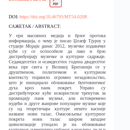
DOI:
https://doi.org/10.46793/MT54.020R
САЖЕТАК / ABSTRACT:
У ери масовних медија и брзог протока
информација, о чему је писао Џозеф Тјуроу у
студији
Медији данас
2012, музичке издавачке
куће су се оспособиле да лако и брзо
дистрибуирају музичке и културне садржаје.
Седамдесетих и осамдесетих година двадесетог
века пре свега у Великој Британији се у
друштвеном, политичком и културном
контексту појавило огромно незадовољство,
што је иницирало обликовање бунтовничког
духа кроз панк покрет. Управо су
дистрибутерске куће искористиле тренутак за
промоцију панк музике, али истовремено
нудећи и друге жанрове популарне музике које
су од теоретичара културе нешто касније
назване нови талас. Омасовљење културног
покрета нови талас широм западне
цивилизације утицало је на обликовање
културног идентитета урбаног карактера, те је и