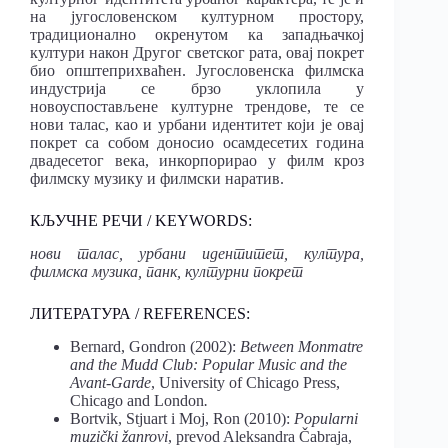
на југословенском културном простору,
традиционално окренутом ка западњачкој
култури након Другог светског рата, овај покрет
био општеприхваћен. Југословенска филмска
индустрија се брзо уклопила у
новоуспостављене културне трендове, те се
нови талас, као и урбани идентитет који је овај
покрет са собом доносио осамдесетих година
двадесетог века, инкорпорирао у филм кроз
филмску музику и филмски наратив.
КЉУЧНЕ РЕЧИ / KEYWORDS:
нови талас, урбани идентитет, култура,
филмска музика, панк, културни покрет
ЛИТЕРАТУРА / REFERENCES:
Bernard, Gondron (2002):
Between Monmatre
and the Mudd Club: Popular Music and the
Avant-Garde
, University of Chicago Press,
Chicago and London
.
Bortvik, Stjuart i Moj, Ron (2010):
Popularni
muzički žanrovi
, prevod Aleksandra Čabraja,