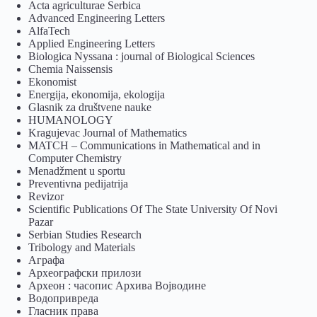
Acta agriculturae Serbica
Advanced Engineering Letters
AlfaTech
Applied Engineering Letters
Biologica Nyssana : journal of Biological Sciences
Chemia Naissensis
Ekonomist
Energija, ekonomija, ekologija
Glasnik za društvene nauke
HUMANOLOGY
Kragujevac Journal of Mathematics
MATCH – Communications in Mathematical and in
Computer Chemistry
Menadžment u sportu
Preventivna pedijatrija
Revizor
Scientific Publications Of The State University Of Novi
Pazar
Serbian Studies Research
Tribology and Materials
Аграфа
Археографски прилози
Археон : часопис Архива Војводине
Водопривреда
Гласник права