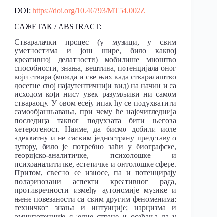
DOI:
https://doi.org/10.46793/MT54.002Z
САЖЕТАК / ABSTRACT:
Стваралачки процес (у музици, у свим
уметностима и још шире, било каквој
креативној делатности) мобилише мноштво
способности, знања, вештина, потенцијала оног
који ствара (можда и све њих када стваралаштво
досегне свој најаутентичнији вид) на начин и са
исходом који нису увек разумљиви ни самом
ствараоцу. У овом есеју ипак ћу се подухватити
самообјашњавања, при чему ће најочигледнија
последица таквог подухвата бити његова
хетерогеност. Наиме, да бисмо добили иоле
адекватну и не сасвим једнострану представу о
аутору, било је потребно заћи у биографске,
теоријско-аналитичке, психолошке и
психоаналитичке, естетичке и онтолошке сфере.
Притом, свесно се износе, па и потенцирају
поларизовани аспекти креативног рада,
противречности између аутономије музике и
њене повезаности са свим другим феноменима;
техничког знања и интуиције; нарцизма и
омнипотенције с једне стране и осећања да у