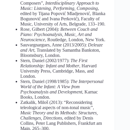
Composers”,
Interdisciplinary Approach to
Music: Listening, Performing, Composing
,
edited by Tijana Popović Mladjenović, Blanka
Bogunović and Ivana Perković), Faculty of
Music, University of Arts, Belgrade, 133–190.
Rose, Gilbert (2004):
Between Couch and
Piano: Psychoanalysis, Music, Art and
Neuroscience
, Routledge, London, New York.
Sauvargnargues, Anne (2013/2005):
Deleuze
and Art
, Translated by Samantha Bankston,
Bloomsbury, London.
Stern, Daniel (2002/1977):
The First
Relationship: Infant and Mother
, Harvard
University Press, Cambridge, Mass, and
London.
Stern, Daniel (1998/1985):
The Interpersonal
World of the Infant: A View from
Psychoanalysis and Development
, Karnac
Books, London.
Zatkalik, Miloš (2013): “Reconsidering
teleological aspects of non-tonal music”,
Music Theory and its Methods: Structures,
Challenges, Directions
, edited by Denis
Collins, Peter Lang Publishers, Frankfurt am
Main, 265–300.