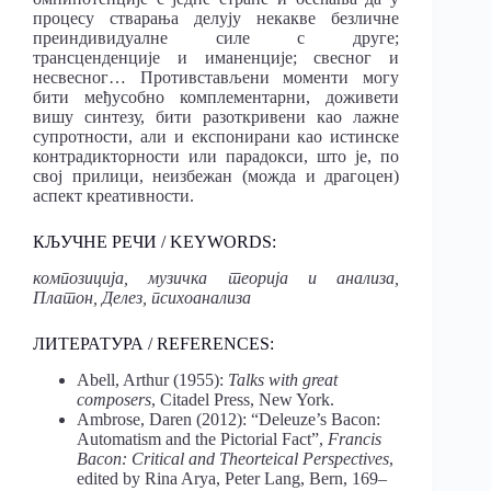
процесу стварања делују некакве безличне
преиндивидуалне силе с друге;
трансценденције и иманенције; свесног и
несвесног… Противстављени моменти могу
бити међусобно комплементарни, доживети
вишу синтезу, бити разоткривени као лажне
супротности, али и експонирани као истинске
контрадикторности или парадокси, што је, по
свој прилици, неизбежан (можда и драгоцен)
аспект креативности.
КЉУЧНЕ РЕЧИ / KEYWORDS:
композиција, музичка теориjа и анализа,
Платон, Делез, психоанализа
ЛИТЕРАТУРА / REFERENCES:
Abell, Arthur (1955):
Talks with great
composers
, Citadel Press, New York.
Ambrose, Daren (2012): “Deleuze’s Bacon:
Automatism and the Pictorial Fact”,
Francis
Bacon: Critical and Theorteical Perspectives
,
edited by Rina Arya, Peter Lang, Bern, 169–