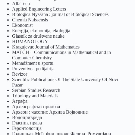
AlfaTech
Applied Engineering Letters
Biologica Nyssana : journal of Biological Sciences
Chemia Naissensis
Ekonomist
Energija, ekonomija, ekologija
Glasnik za društvene nauke
HUMANOLOGY
Kragujevac Journal of Mathematics
MATCH – Communications in Mathematical and in
Computer Chemistry
Menadžment u sportu
Preventivna pedijatrija
Revizor
Scientific Publications Of The State University Of Novi
Pazar
Serbian Studies Research
Tribology and Materials
Аграфа
Археографски прилози
Археон : часопис Архива Војводине
Водопривреда
Гласник права
Геронтологија
Годишњак Међ. фил. школе Феликс Ромулијана