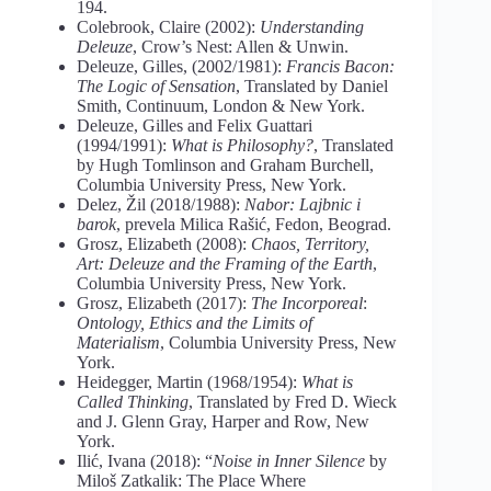
194.
Colebrook, Claire (2002):
Understanding
Deleuze
, Crow’s Nest: Allen & Unwin.
Deleuze, Gilles, (2002/1981):
Francis Bacon:
The Logic of Sensation
, Translated by Daniel
Smith, Continuum, London & New York.
Deleuze, Gilles and Felix Guattari
(1994/1991):
What is Philosophy?
, Translated
by Hugh Tomlinson and Graham Burchell,
Columbia University Press, New York.
Delez, Žil (2018/1988):
Nabor: Lajbnic i
barok
, prevela Milica Rašić, Fedon, Beograd.
Grosz, Elizabeth (2008):
Chaos, Territory,
Art: Deleuze and the Framing of the Earth
,
Columbia University Press, New York.
Grosz, Elizabeth (2017):
The Incorporeal
:
Ontology, Ethics and the Limits of
Materialism
, Columbia University Press, New
York.
Heidegger, Martin (1968/1954):
What is
Called Thinking
, Translated by Fred D. Wieck
and J. Glenn Gray, Harper and Row, New
York.
Ilić, Ivana (2018): “
Noise in Inner Silence
by
Miloš Zatkalik: The Place Where