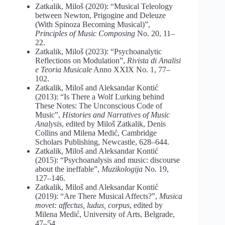
Zatkalik, Miloš (2020): “Musical Teleology
between Newton, Prigogine and Deleuze
(With Spinoza Becoming Musical)”,
Principles of Music Composing
No. 20, 11–
22.
Zatkalik, Miloš (2023): “Psychoanalytic
Reflections on Modulation”,
Rivista di Analisi
e Teoria Musicale
Anno XXIX No. 1, 77–
102.
Zatkalik, Miloš and Aleksandar Kontić
(2013): “Is There a Wolf Lurking behind
These Notes: The Unconscious Code of
Music”,
Histories and Narratives of Music
Analysis
, edited by Miloš Zatkalik, Denis
Collins and Milena Medić, Cambridge
Scholars Publishing, Newcastle, 628–644.
Zatkalik, Miloš and Aleksandar Kontić
(2015): “Psychoanalysis and music: discourse
about the ineffable”,
Muzikologija
No. 19,
127–146.
Zatkalik, Miloš and Aleksandar Kontić
(2019): “Are There Musical Affects?”,
Musica
movet: affectus, ludus, corpus
, edited by
Milena Medić, University of Arts, Belgrade,
47–54.