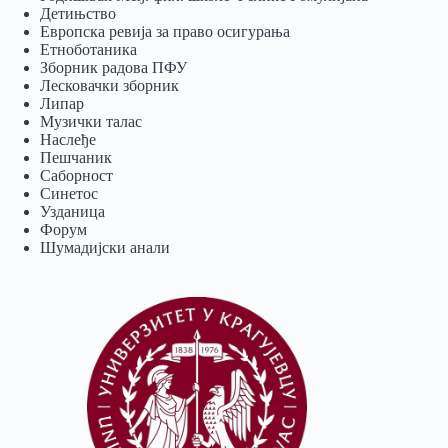
Детињство
Европска ревија за право осигурања
Eтноботаника
Зборник радова ПФУ
Лесковачки зборник
Липар
Музички талас
Наслеђе
Пешчаник
Саборност
Синетос
Узданица
Форум
Шумадијски анали