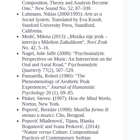
Composition, Theory and Analysis Become
One,“
New Sound
No. 52, 87–109.
Luhmann, Niklas (2000/1995):
Arts as a
Social System
, Translated by Eva Knodt,
Stanford University Press, Standford,
California.
Medić, Milena (2013): „Muzika nije jezik –
intervju s Milošem Zatkalikom“,
Novi Zvuk
No. 42, 5–16.
Nagel, Julie Jaffe (2008): “Psychoanalytic
Perspectives on Music: An Intersection on the
Oral and Aural Road,“
Psychoanalytic
Quarterly
77(2), 507–529.
Panzarella, Robert (1980): “The
Phenomenology of Aesthetic Peak
Experiences,“
Journal of Humanistic
Psychology
20 (1), 69–85.
Pinker, Steven.
(
1997):
How the Mind Works
,
Norton, New York.
Popović, Berislav (1998):
Muzička forma ili
smisao u muzici
, Clio, Beograd.
Popović Mlađenović, Tijana, Blanka
Bogunović and Ivana Perković, (2014):
“Nature
versus
Culture: Compositional
Practices of Contemporary Serbian