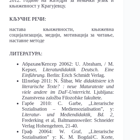
2012. године на Катедри за немачки језик и
књижевност у Крагујевцу.
КЉУЧНЕ РЕЧИ:
настава књижевности, књижевна
социјализација, медији, мотивација за читање,
наставне методе
ЛИТЕРАТУРА:
Абрахам/Кепсер 20062: U. Abraham, / M.
Kepser,
Literaturdidaktik Deutsch. Eine
Einführung.
Berlin: Erich Schmidt Verlag.
Шлибар 2011: N. Šlibar,
Wie didaktisiere ich
literarische Texte? : neue Maturatexte und
viele andere im DaF-Unterricht
. Ljubljana:
Znanstvena založba Filozofske fakultete.
Гарбе 2010: C. Garbe, „Literarische
Sozialisation – Mediensozialisation”, у:
Literatur- und Mediendidaktik, Bd. 2,
Frederking et al, Baltmannsweiler: Schneider
Verlag Hohengehren, 21-40.
Граф 20064: W. Graf, „Literarische
Sozialisation” у: K. M. Bogdal/C. Korte,