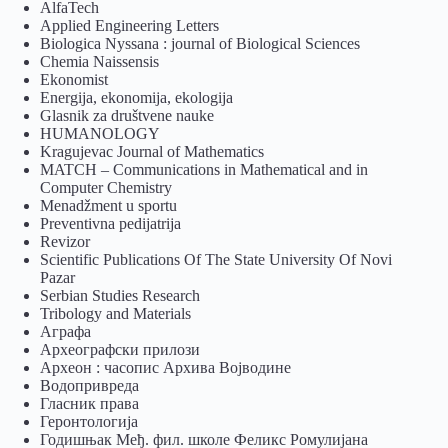
AlfaTech
Applied Engineering Letters
Biologica Nyssana : journal of Biological Sciences
Chemia Naissensis
Ekonomist
Energija, ekonomija, ekologija
Glasnik za društvene nauke
HUMANOLOGY
Kragujevac Journal of Mathematics
MATCH – Communications in Mathematical and in
Computer Chemistry
Menadžment u sportu
Preventivna pedijatrija
Revizor
Scientific Publications Of The State University Of Novi
Pazar
Serbian Studies Research
Tribology and Materials
Аграфа
Археографски прилози
Археон : часопис Архива Војводине
Водопривреда
Гласник права
Геронтологија
Годишњак Међ. фил. школе Феликс Ромулијана