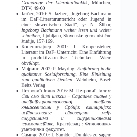
Grundzüge der Literaturdidaktik
, München,
DTV, 49-60
Јазбец 2010: S. Jazbec, „Ingeborg Bachmann
im DaF-Literaturunterricht oder Jugend in
einer slowenischen Stadt”, у: N. Šlibar,
Ingeborg Bachmann weiter lesen und weiter
schreiben
, Ljubljana, Slovenske germanistične
študije, 157-169.
Копенштајнер 2001: J. Koppensteiner,
Literatur im DaF- Unterricht. Eine Einführung
in produktiv-kreative Techniken. Wien:
öbv&hpt.
Мајринг 2002: P. Mayring:
Einführung in die
qualitative Sozialforschung. Eine Einleitung
zum qualitativen Denken
. Weinheim, Basel:
Beltz Verlag
Петровић Јилих 2016: М. Петровић Јилих:
Сви смо били текст – Садашње стање у
институционализованој настави
књижевности у Србији: емппиријско
истраживање спроведено међу
студентима и студенткињама
гермманистике,
Крагујевац : Филолошко-
уметнички факултет.
Самиде 2010: I. Samide: „Dunkles zu sagen: