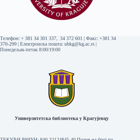
Tелефон:
+ 381 34 301 337
,
34 372 601
| Факс: +381 34
370-299 | Електронска пошта:
ubkg@kg.ac.rs
|
Понедељак-петак 8:00/19:00
Универзитетска библиотека у Крагујевцу
ТЕКУЋИ РАЧУН: 840-32124845-40 Позив на број по