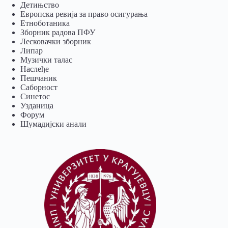
Детињство
Европска ревија за право осигурања
Eтноботаника
Зборник радова ПФУ
Лесковачки зборник
Липар
Музички талас
Наслеђе
Пешчаник
Саборност
Синетос
Узданица
Форум
Шумадијски анали