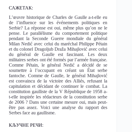
САЖЕТАК:
L’œuvre historique de Charles de Gaulle a-t-elle eu
de l’influence sur les événements politiques en
Serbie? La réponse est oui, même plus qu’on ne le
pense. Le parallélisme du comportement politique
pendant la Seconde Guerre mondiale du général
Milan Nedić avec celui du maréchal Philippe Pétain
et du colonel Dragoljub Draža Mihajlović avec celui
du général de Gaulle est fascinant. Les deux
militaires serbes ont été formés par l’armée française.
Comme Pétain, le général Nedić a décidé de se
soumettre à l’occupant en créant un État serbe
fantoche. Comme de Gaulle, le général Mihajlović
est convaincu de la victoire des Alliés, refusant la
capitulation et décidant de continuer le combat. La
constitution gaulliste de la V République de 1958 a-
t-elle inspirée les rédacteurs de la constitution serbe
de 2006 ? Dans une certaine mesure oui, mais peut-
être pas assez. Voici une analyse du rapport des
Serbes face au gaullisme.
КЉУЧНЕ РЕЧИ: