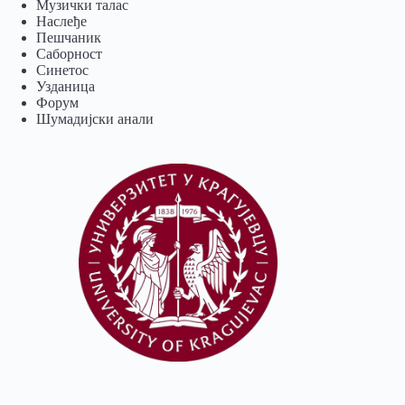
Музички талас
Наслеђе
Пешчаник
Саборност
Синетос
Узданица
Форум
Шумадијски анали