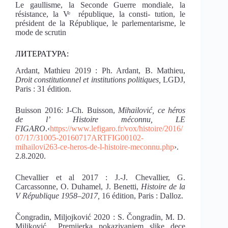
Le gaullisme, la Seconde Guerre mondiale, la
résistance, la Vͤ république, la consti- tution, le
président de la République, le parlementarisme, le
mode de scrutin
ЛИТЕРАТУРА:
Ardant, Mathieu 2019 : Ph. Ardant, B. Mathieu,
Droit constitutionnel et institutions politiques,
LGDJ,
Paris : 31 édition.
Buisson 2016: J-Ch. Buisson,
Mihailović, ce héros
de l’ Histoire méconnu, LE
FIGARO
.‹
https://www.lefigaro.fr/vox/histoire/2016/
07/17/31005-20160717ARTFIG00102-
mihailovi263-ce-heros-de-l-histoire-meconnu.php
›.
2.8.2020.
Chevallier et al 2017 : J.-J. Chevallier, G.
Carcassonne, O. Duhamel, J. Benetti,
Histoire de la
V République 1958–2017,
16 édition, Paris : Dalloz.
Čongradin, Miljojković 2020 : S. Čongradin, M. D.
Miljković, „Premijerka pokazivanjem slike dece