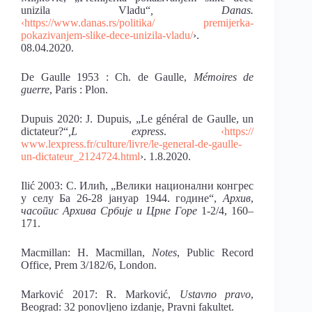
unizila Vladu“
, Danas.
‹https://www.danas.rs/politika/
premijerka-
pokazivanjem-slike-dece-unizila-vladu/
›.
08.04.2020.
De Gaulle 1953 : Ch. de Gaulle,
Mémoires de
guerre
, Paris : Plon.
Dupuis 2020: J. Dupuis, „Le général de Gaulle, un
dictateur?“
,L express
.
‹https://
www.lexpress.fr/culture/livre/le-general-de-gaulle-
un-dictateur_2124724.html
›. 1.8.2020.
Ilić 2003: С. Илић, „Велики национални конгрес
у селу Ба 26-28 јануар 1944. године“,
Архив
,
часопис Архива Србије и Црне Горе
1-2/4, 160–
171.
Macmillan: H. Macmillan,
Notes
, Public Record
Office, Prem 3/182/6, London.
Marković 2017: R. Marković,
Ustavno pravo
,
Beograd: 32 ponovljeno izdanje, Pravni fakultet.