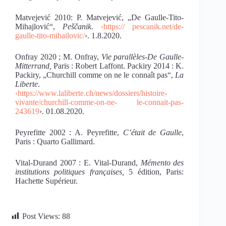
Matvejević 2010: P. Matvejević, „De Gaulle-Tito-
Mihajlović“,
Peščanik
.
‹https://
pescanik.net/de-
gaulle-tito-mihailovic/
›. 1.8.2020.
Onfray 2020 ; M. Onfray,
Vie parallèles-De Gaulle-
Mitterrand,
Paris : Robert Laffont. Packiry 2014 : K.
Packiry, „Churchill comme on ne le connaît pas“,
La
Liberte
.
‹https://www.laliberte.ch/news/dossiers/histoire-
vivante/churchill-comme-on-ne-
le-connait-pas-
243619
›. 01.08.2020.
Peyrefitte 2002 : A. Peyrefitte,
C’était de Gaulle
,
Paris : Quarto Gallimard.
Vital-Durand 2007 : E. Vital-Durand,
Mémento des
institutions politiques françaises,
5 édition, Paris:
Hachette Supérieur.
Post Views:
88