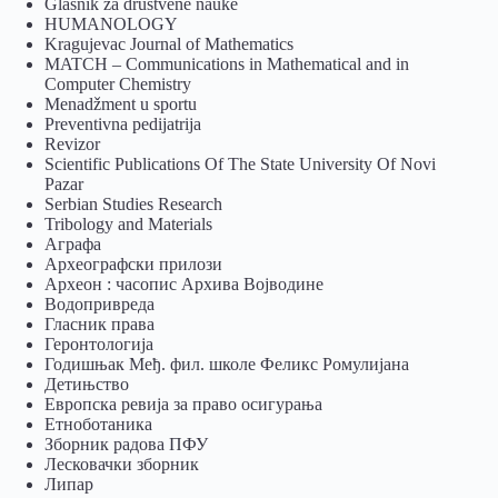
Glasnik za društvene nauke
HUMANOLOGY
Kragujevac Journal of Mathematics
MATCH – Communications in Mathematical and in
Computer Chemistry
Menadžment u sportu
Preventivna pedijatrija
Revizor
Scientific Publications Of The State University Of Novi
Pazar
Serbian Studies Research
Tribology and Materials
Аграфа
Археографски прилози
Археон : часопис Архива Војводине
Водопривреда
Гласник права
Геронтологија
Годишњак Међ. фил. школе Феликс Ромулијана
Детињство
Европска ревија за право осигурања
Eтноботаника
Зборник радова ПФУ
Лесковачки зборник
Липар