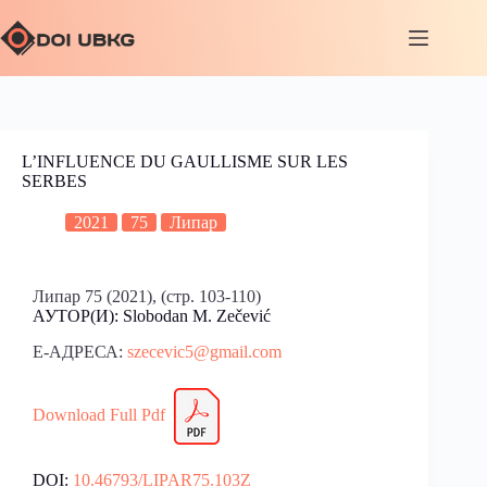
L’INFLUENCE DU GAULLISME SUR LES
SERBES
2021
75
Липар
Липар 75 (2021), (стр. 103-110)
АУТОР(И): Slobodan M. Zečević
Е-АДРЕСА:
szecevic5@gmail.com
Download Full Pdf
DOI:
10.46793/LIPAR75.103Z