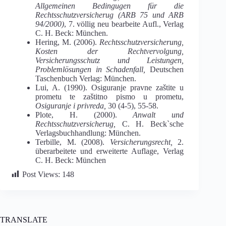
Allgemeinen Bedingugen für die
Rechtsschutzversicherug (ARB 75 und ARB
94/2000)
, 7. völlig neu bearbeite Aufl., Verlag
C. H. Beck: München.
Hering, M. (2006).
Rechtsschutzversicherung,
Kosten der Rechtvervolgung,
Versicherungsschutz und Leistungen,
Problemlösungen in Schadenfall,
Deutschen
Taschenbuch Verlag: München.
Lui, A. (1990). Osiguranje pravne zaštite u
prometu te zaštitno pismo u prometu,
Osiguranje i privreda,
30 (4-5), 55-58.
Plote, H. (2000).
Anwalt und
Rechtsschutzversicherug,
C. H. Beck`sche
Verlagsbuchhandlung: München.
Terbille, M. (2008).
Versicherungsrecht,
2.
überarbeitete und erweiterte Auflage, Verlag
C. H. Beck: München
Post Views:
148
TRANSLATE