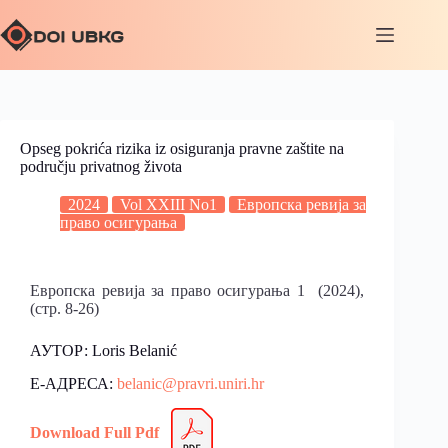
Opseg pokrića rizika iz osiguranja pravne zaštite na
području privatnog života
2024
Vol XXIII No1
Европска ревија за
право осигурања
Европска ревија за право осигурања 1 (2024),
(стр. 8-26)
АУТОР: Loris Belanić
Е-АДРЕСА:
belanic@pravri.uniri.hr
Download Full Pdf