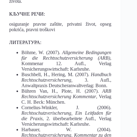
života.
КЉУЧНЕ РЕЧИ:
osiguranje pravne zaštite, privatni život, opseg
pokrića, pravni troškovi
ЛИТЕРАТУРА:
Böhme, W. (2007).
Allgemeine Bedingungen
für die Rechtsschutzversicherung (ARB)
,
Kommenar 12. Aufl., Verlag
Versicherungswirtschaft: Karlsruhe.
Buschbell, H., Hering, M. (2007).
Handbuch
Rechtsschutzversicherung,
3. Aufl.,
Anwaltpraxis Deutscheranwaltverlag: Bonn.
Bühren Van, H., Plote, H. (2007).
ARB
Rechtsschutzversicherung Kommentar
, Verlag
C. H. Beck: München.
Cornelius-Winkler, J. (2006).
Rechtsschutzverischerung, Ein Leitfaden für
die Praxis
, 2. überbearbeitete Aufl., Verlag
Versicherungswirtschaft: Karlsruhe.
Harbauer, W. (2004).
Rechtsschutzversicherung, Kommentar zu den