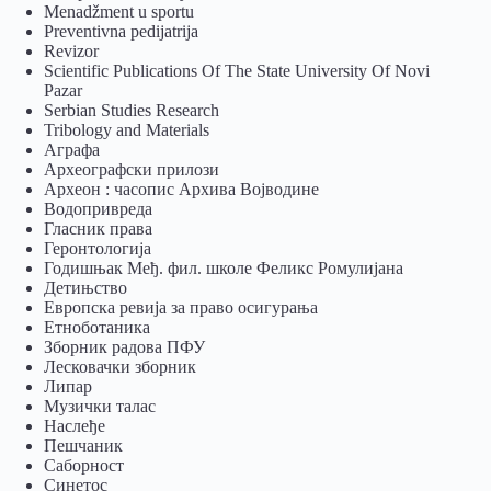
Menadžment u sportu
Preventivna pedijatrija
Revizor
Scientific Publications Of The State University Of Novi
Pazar
Serbian Studies Research
Tribology and Materials
Аграфа
Археографски прилози
Археон : часопис Архива Војводине
Водопривреда
Гласник права
Геронтологија
Годишњак Међ. фил. школе Феликс Ромулијана
Детињство
Европска ревија за право осигурања
Eтноботаника
Зборник радова ПФУ
Лесковачки зборник
Липар
Музички талас
Наслеђе
Пешчаник
Саборност
Синетос