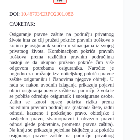
DOI:
10.46793/ERPO2301.08B
САЖЕТАК:
Osiguranje pravne zaštite na području privatnog
života ima za cilj pružati pokriće pravnih troškova s
kojima je osiguranik suočen u situacijama iz svojeg
privatnog života. Kombinacijom pokrića pravnih
troškova prema različitim pravnim područjima
nastoji se da ukupno pruženo pokriće čim više
odgovora potrebama osiguranika. Naročito je
pogodno za pružanje tzv. obiteljskog pokrića pravne
zaštite osiguraniku i članovima njegove obitelji. U
radu se nakon uvodnih izlaganja prikazuju pojavni
oblici osiguranja pravne zaštite na području života te
se pobliže određuje osiguranik i suosigurane osobe.
Zatim se iznosi opseg pokrića rizika prema
pojedinim pravnim područjima (naknada štete, radni
odnosi, kazneno i prekršajno pravo, obiteljsko i
nasljedno pravo, stvarnopravni i obvezno pravni
odnosi glede pokretnina, prometna pravna zaštita).
Na kraju se prikazuju pojedina isključenja iz pokrića
osiguranja pravne zaštite na području privatnog