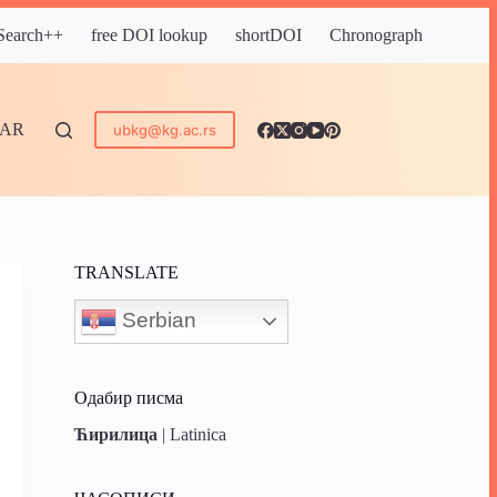
 Search++
free DOI lookup
shortDOI
Chronograph
DAR
ubkg@kg.ac.rs
TRANSLATE
Serbian
Одабир писма
Ћирилица
|
Latinica