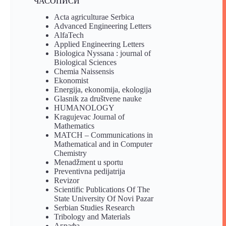
ЧАСОПИСИ
Acta agriculturae Serbica
Advanced Engineering Letters
AlfaTech
Applied Engineering Letters
Biologica Nyssana : journal of
Biological Sciences
Chemia Naissensis
Ekonomist
Energija, ekonomija, ekologija
Glasnik za društvene nauke
HUMANOLOGY
Kragujevac Journal of
Mathematics
MATCH – Communications in
Mathematical and in Computer
Chemistry
Menadžment u sportu
Preventivna pedijatrija
Revizor
Scientific Publications Of The
State University Of Novi Pazar
Serbian Studies Research
Tribology and Materials
Аграфа