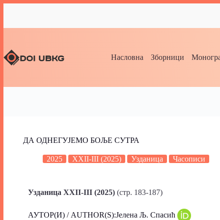
Насловна
Зборници
Моногра
ДА ОДНЕГУЈЕМО БОЉЕ СУТРА
2025
XXII-III (2025)
Узданица
Часописи
Узданица XXII-III (2025)
(стр. 183-187)
АУТОР(И) / AUTHOR(S):Јелена Љ. Спасић