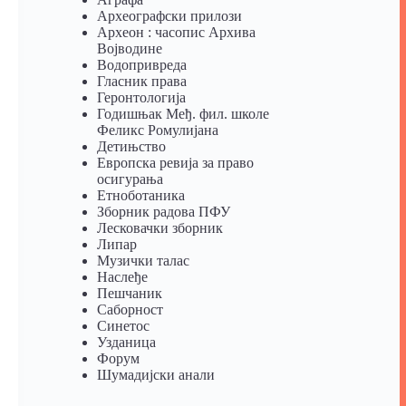
Археографски прилози
Археон : часопис Архива
Војводине
Водопривреда
Гласник права
Геронтологија
Годишњак Међ. фил. школе
Феликс Ромулијана
Детињство
Европска ревија за право
осигурања
Eтноботаника
Зборник радова ПФУ
Лесковачки зборник
Липар
Музички талас
Наслеђе
Пешчаник
Саборност
Синетос
Узданица
Форум
Шумадијски анали