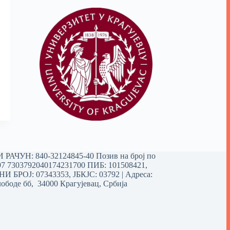
РАЧУН: 840-32124845-40 Позив на број по
97 7303792040174231700
ПИБ: 101508421,
 БРОЈ: 07343353, ЈБКЈС: 03792 | Aдреса:
ободе бб, 34000 Крагујевац, Србија