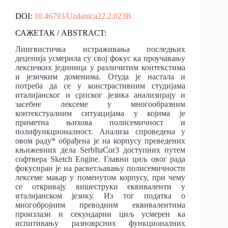
DOI:
10.46793/Uzdanica22.2.023B
САЖЕТАК / ABSTRACT:
Лингвистичка истраживања последњих
деценија усмерила су свој фокус ка проучавању
лексичких јединица у различитим контекстима
и језичким доменима. Отуда је настала и
потреба да се у констрастивним студијама
италијанског и српског језика анализирају и
засебне лексеме у многообразним
контекстуалним ситуацијама у којима је
приметна њихова полисемичност и
полифункционалност. Анализа спроведена у
овом раду* обрађена је на корпусу преведених
књижевних дела SerbItaCor3 доступних путем
софтвера Sketch Engine. Главни циљ овог рада
фокусиран је на расветљавању полисемичности
лексеме макар у поменутом корпусу, при чему
се откривају вишеструки еквиваленти у
италијанском језику. Из тог податка о
многобројним преводним еквивалентима
произлази и секундарни циљ усмерен ка
испитивању разноврсних функционалних