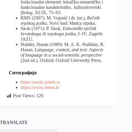
funkcionalni elementi: leksičko-semantičke i
funkcionalne karakteristike,
Južnoslovenski
filolog
, XLIX, 75–93.
RMS (2007): M. Vujanić i dr. (ur.),
Rečnik
srpskog jezika
, Novi Sad: Matica srpska.
Skok (1971): P. Skok,
Etimološki rječnik
hrvatskoga ili srpskoga jezika
, I‒IV, Zagreb:
JAZU.
Halidej, Hasan (1989): M. A. K. Halliday, R.
Hasan,
Language, context, and text: Aspects
of language in a social-semiotic perspective
(2nd ed.), Oxford: Oxford University Press.
Ситографија
https://noske.jerteh.rs
https://www.etimo.it/
Post Views:
126
TRANSLATE