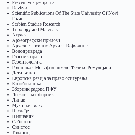
Preventivna pedijatrija
Revizor
Scientific Publications Of The State University Of Novi
Pazar
Serbian Studies Research
Tribology and Materials
Аграфа
Археографски прилози
Археон : часопис Архива Војводине
Водопривреда
Гласник права
Геронтологија
Годишњак Међ. фил. школе Феликс Ромулијана
Детињство
Европска ревија за право осигурања
Eтноботаника
Зборник радова ПФУ
Лесковачки зборник
Липар
Музички талас
Наслеђе
Пешчаник
Саборност
Синетос
Узданица