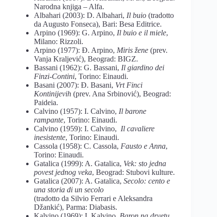
Narodna knjiga – Alfa.
Albahari (2003): D. Albahari,
Il buio
(tradotto
da Augusto Fonseca), Bari: Besa Editrice.
Arpino (1969): G. Arpino,
Il buio e il miele
,
Milano: Rizzoli.
Arpino (1977): Đ. Arpino,
Miris žene
(prev.
Vanja Kraljević), Beograd: BIGZ.
Bassani (1962): G. Bassani,
Il giardino dei
Finzi-Contini
, Torino: Einaudi.
Basani (2007): Đ. Basani,
Vrt Finci
Kontinijevih
(prev. Ana Srbinović), Beograd:
Paideia.
Calvino (1957): I. Calvino,
Il barone
rampante
, Torino: Einaudi.
Calvino (1959): I. Calvino,
Il cavaliere
inesistente
, Torino: Einaudi.
Cassola (1958): C. Cassola,
Fausto e Anna
,
Torino: Einaudi.
Gatalica (1999): A. Gatalica,
Vek: sto jedna
povest jednog veka
, Beograd: Stubovi kulture.
Gatalica (2007): A. Gatalica,
Secolo: cento e
una storia di un secolo
(tradotto da Silvio Ferrari e Aleksandra
Džankić), Parma: Diabasis.
Kalvino (1969): I. Kalvino,
Baron na drvetu