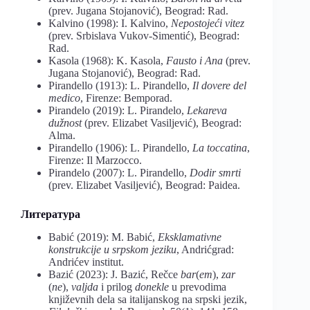
(prev. Jugana Stojanović), Beograd: Rad.
Kalvino (1998): I. Kalvino,
Nepostojeći vitez
(prev. Srbislava Vukov-Simentić), Beograd:
Rad.
Kasola (1968): K. Kasola,
Fausto i Ana
(prev.
Jugana Stojanović), Beograd: Rad.
Pirandello (1913): L. Pirandello,
Il dovere del
medico
, Firenze: Bemporad.
Pirandelo (2019): L. Pirandelo,
Lekareva
dužnost
(prev. Elizabet Vasiljević), Beograd:
Alma.
Pirandello (1906): L. Pirandello,
La toccatina
,
Firenze: Il Marzocco.
Pirandelo (2007): L. Pirandello,
Dodir smrti
(prev. Elizabet Vasiljević), Beograd: Paidea.
Литература
Babić (2019): M. Babić,
Eksklamativne
konstrukcije
u
srpskom
jeziku
, Andrićgrad:
Andrićev institut.
Bazić (2023): Ј. Bazić, Rečce
bar
(
em
),
zar
(
ne
),
valjda
i prilog
donekle
u prevodima
književnih dela sa italijanskog na srpski jezik,