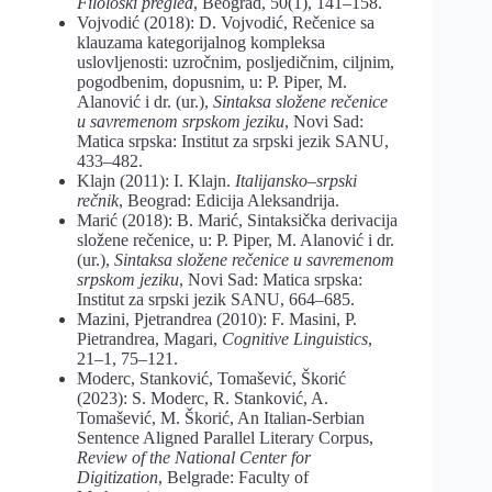
Filolo
š
ki
pregled
, Beograd, 50(1), 141–158.
Vojvodić (2018): D. Vojvodić, Rečenice sa
klauzama kategorijalnog kompleksa
uslovljenosti: uzročnim, posljedičnim, ciljnim,
pogodbenim, dopusnim, u: P. Piper, M.
Alanović i dr. (ur.),
Sintaksa
slo
ž
ene
re
č
enice
u
savremenom
srpskom
jeziku
, Novi Sad:
Matica srpska: Institut za srpski jezik SANU,
433–482.
Klajn (2011): I. Klajn.
Italijansko
–
srpski
rečnik
, Beograd: Edicija Aleksandrija.
Marić (2018): B. Marić, Sintaksička derivacija
složene rečenice, u: P. Piper, M. Alanović i dr.
(ur.),
Sintaksa složene rečenice u savremenom
srpskom jeziku
, Novi Sad: Matica srpska:
Institut za srpski jezik SANU, 664–685.
Mazini, Pjetrandrea (2010): F. Masini, P.
Pietrandrea, Magari,
Cognitive Linguistics
,
21–1, 75–121.
Moderc, Stanković, Tomašević, Škorić
(2023): S. Moderc, R. Stanković, A.
Tomašević, M. Škorić, An Italian-Serbian
Sentence Aligned Parallel Literary Corpus,
Review of the National Center for
Digitization
, Belgrade: Faculty of