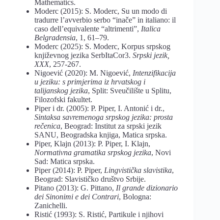
Mathematics.
Moderc (2015): S. Moderc, Su un modo di
tradurre l’avverbio serbo “inače” in italiano: il
caso dell’equivalente “altrimenti”,
Italica
Belgradensia
, 1, 61–79.
Moderc (2025): S. Moderc, Korpus srpskog
književnog jezika SerbItaCor3.
Srpski jezik,
XXX
, 257-267.
Nigoević (2020): M. Nigoević,
Intenzifikacija
u jeziku: s primjerima iz hrvatskog i
talijanskog jezika
, Split: Sveučilište u Splitu,
Filozofski fakultet.
Piper i dr. (2005): P. Piper, I. Antonić i dr.,
Sintaksa savremenoga srpskog jezika: prosta
rečenica
, Beograd: Institut za srpski jezik
SANU, Beogradska knjiga, Matica srpska.
Piper, Klajn (2013): P. Piper, I. Klajn,
Normativna gramatika srpskog jezika
, Novi
Sad: Matica srpska.
Piper (2014): P. Piper,
Lingvistička slavistika
,
Beograd: Slavističko društvo Srbije.
Pitano (2013): G. Pittano,
Il grande dizionario
dei Sinonimi e dei Contrari
, Bologna:
Zanichelli.
Ristić (1993): S. Ristić, Partikule i njihovi