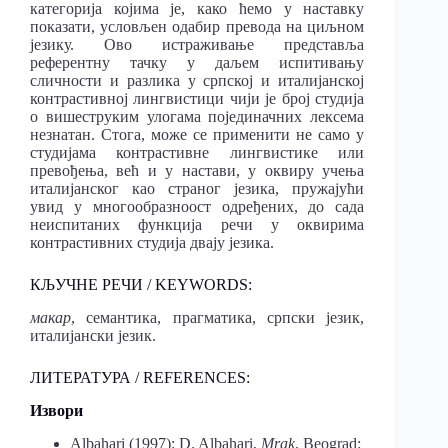
категорија којима је, како ћемо у наставку
показати, условљен одабир превода на циљном
језику. Ово истраживање представља
референтну тачку у даљем испитивању
сличности и разлика у српској и италијанској
контрастивној лингвистици чији је број студија
о вишеструким улогама појединачних лексема
незнатан. Стога, може се применити не само у
студијама контрастивне лингвистике или
превођења, већ и у настави, у оквиру учења
италијанског као страног језика, пружајући
увид у многообразноост одређених, до сада
неиспитаних функција речи у оквирима
контрастивних студија двају језика.
КЉУЧНЕ РЕЧИ / KEYWORDS:
макар
, семантика, прагматика, српски језик,
италијански језик.
ЛИТЕРАТУРА / REFERENCES:
Извори
Albahari (1997): D. Albahari,
Mrak
, Beograd: