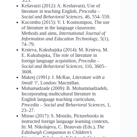
5/23.
Kešavarzi (2012): A. Keshavarzi, Use of
literature in teaching English,
Procedia –
Social and Behavioral Sciences
, 46, 554–559.
Kucombu (2015): V. I. Koutsompou, The use
of literature in the language classroom:
Methods and aims,
International Journal of
Information and Education Technology
, 5(1),
74–79.
Krsteva, Kukubajska (2014): M. Krsteva, M.
E. Kukubajska, The role of literature in
foreign language acquisition,
Procedia –
Social and Behavioral Sciences
, 116, 3605–
3608.
Makrej (1991): J. McRae,
Literature with a
Small ‘l’
, London: Macmillan.
Mohamadzade (2009): B. Mohammadzadeh,
Incorporating multicultural literature in
English language teaching curriculum,
Procedia – Social and Behavioral Sciences
, 1,
23–27.
Morao (2017): S. Mourão, Picturebooks in
instructed foreign language learning contexts,
In: M. Nikolajeva, C. Beauvais (Eds.),
The
Edinburgh Companion to Children’s