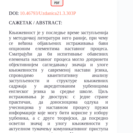
DOI:
10.46793/Uzdanica21.3.303P
САЖЕТАК / ABSTRACT:
Књижевност је у последње време заступљенија
у методичкој литератури него раније, при чему
се већина објављених истраживања бави
опционим елементима наставног процеса.
Сматрајући да би испитивање обавезних
елемената наставног процеса могло допринети
објективнијем сагледавању значаја и улоге
књижевности у савременој настави језика,
спроводимо квантитативну анализу
заступљености и структуре књижевних
садржаја у акредитованим уџбеницима
енглеског језика за средње школе. Циљ
истраживања је двострук: с једне стране
практичан, да доносиоцима одлука и
учесницима у наставном процесу пружи
информације које могу бити корисне у избору
уџбеника, а с друге теоријски, да посредно
осветли значај и улогу књижевности у
актуелном тумачењу комуникативног приступа