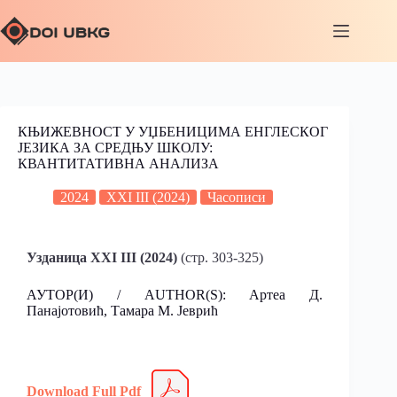
КЊИЖЕВНОСТ У УЏБЕНИЦИМА ЕНГЛЕСКОГ
ЈЕЗИКА ЗА СРЕДЊУ ШКОЛУ:
КВАНТИТАТИВНА АНАЛИЗА
2024
XXI III (2024)
Часописи
Узданица XXI III (2024)
(стр. 303-325)
АУТОР(И) / AUTHOR(S): Артеа Д.
Панајотовић, Тамара М. Јеврић
Download Full Pdf