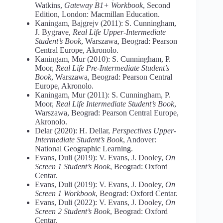
Watkins,
Gateway B1+ Workbook
, Second
Edition, London: Macmillan Education.
Kaningam, Bajgrejv (2011): S. Cunningham,
J. Bygrave,
Real Life Upper-Intermediate
Student’s Book
, Warszawa, Beograd: Pearson
Central Europe, Akronolo.
Kaningam, Mur (2010): S. Cunningham, P.
Moor,
Real Life Pre-Intermediate Student’s
Book
, Warszawa, Beograd: Pearson Central
Europe, Akronolo.
Kaningam, Mur (2011): S. Cunningham, P.
Moor,
Real Life Intermediate Student’s Book
,
Warszawa, Beograd: Pearson Central Europe,
Akronolo.
Delar (2020): H. Dellar,
Perspectives Upper-
Intermediate Student’s Book
, Andover:
National Geographic Learning.
Evans, Duli (2019): V. Evans, J. Dooley,
On
Screen 1 Student’s Book
, Beograd: Oxford
Centar.
Evans, Duli (2019): V. Evans, J. Dooley,
On
Screen 1 Workbook
, Beograd: Oxford Centar.
Evans, Duli (2022): V. Evans, J. Dooley,
On
Screen 2 Student’s Book
, Beograd: Oxford
Centar.