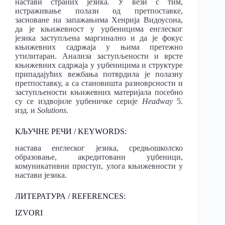
настави страних језика. У вези с тим,
истраживање полази од претпоставке,
засноване на запажањима Хенрија Видоусона,
да је књижевност у уџбеницима енглеског
језика заступљена маргинално и да је фокус
књижевних садржаја у њима претежно
утилитаран. Анализа заступљености и врсте
књижевних садржаја у уџбеницима и структуре
припадајућих вежбања потврдила је полазну
претпоставку, а са становишта разноврсности и
заступљености књижевних материјала посебно
су се издвојиле уџбеничке серије
Headway
5.
изд
.
и
Solutions
.
КЉУЧНЕ РЕЧИ / KEYWORDS:
настава енглеског језика, средњошколско
образовање, акредитовани уџбеници,
комуникативни приступ, улога књижевности у
настави језика.
ЛИТЕРАТУРА / REFERENCES:
IZVORI