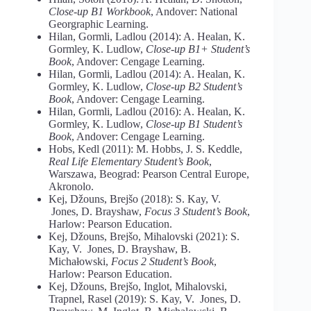
Close-up B1 Workbook
, Andover: National
Georgraphic Learning.
Hilan, Gormli, Ladlou (2014): A. Healan, K.
Gormley, K. Ludlow,
Close-up B1+ Student’s
Book
, Andover: Cengage Learning.
Hilan, Gormli, Ladlou (2014): A. Healan, K.
Gormley, K. Ludlow,
Close-up B2 Student’s
Book
, Andover: Cengage Learning.
Hilan, Gormli, Ladlou (2016): A. Healan, K.
Gormley, K. Ludlow,
Close-up B1 Student’s
Book
, Andover: Cengage Learning.
Hobs, Kedl (2011): M. Hobbs, J. S. Keddle,
Real Life Elementary Student’s Book
,
Warszawa, Beograd: Pearson Central Europe,
Akronolo.
Kej, Džouns, Brejšo (2018): S. Kay, V.
Jones, D. Brayshaw,
Focus 3 Student’s Book
,
Harlow: Pearson Education.
Kej, Džouns, Brejšo, Mihalovski (2021): S.
Kay, V. Jones, D. Brayshaw, B.
Michałowski,
Focus 2 Student’s Book
,
Harlow: Pearson Education.
Kej, Džouns, Brejšo, Inglot, Mihalovski,
Trapnel, Rasel (2019): S. Kay, V. Jones, D.