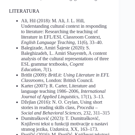
LITERATURA
Ali, Hil (2018): M. Ali, J. L. Hill,
Understanding cultural context in responding
to literature: Researching the teaching of
literature in EFL/ESL Classroom Context,
English Language Teaching
, 11(6), 33–40.
Balegizade, Amiri Šajeste (2020): S.
Baleghizadeh, L. Amiri Shayesteh, A content
analysis of the cultural representations of three
ESL grammar textbooks,
Cogent
Education
,
7
(1).
Britlit (2009):
BritLit: Using Literature in EFL
Classrooms
, London: British Council.
Karter (2007): R. Carter, Literature and
language teaching 1986–2006,
International
Journal of Applied Linguistic
s, 17(1), 3–13.
Džejlan (2016): N. O. Ceylan, Using short
stories in reading skills class,
Procedia –
Social and Behavioral Sciences
, 232, 311–315
Dumitrašković (2023): T. Dumitrašković,
Književni tekst u funkciji motivacije u nastavi
stranog jezika,
Uzdanica
, XX, 163–173.
Đuričić (2016): M. Đuričić, Književni tekstovi