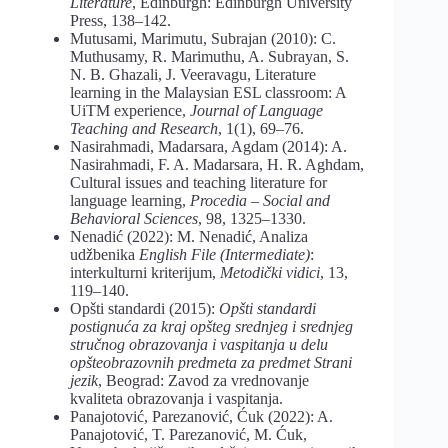
Literature
, Edinburgh: Edinburgh University
Press, 138–142.
Mutusami, Marimutu, Subrajan (2010): C.
Muthusamy, R. Marimuthu, A. Subrayan, S.
N. B. Ghazali, J. Veeravagu, Literature
learning in the Malaysian ESL classroom: A
UiTM experience,
Journal of Language
Teaching and Research
, 1(1), 69–76.
Nasirahmadi, Madarsara, Agdam (2014): A.
Nasirahmadi, F. A. Madarsara, H. R. Aghdam,
Cultural issues and teaching literature for
language learning,
Procedia – Social and
Behavioral Sciences
, 98, 1325–1330.
Nenadić (2022): M. Nenadić, Analiza
udžbenika
English File (Intermediate)
:
interkulturni kriterijum,
Metodički vidici
, 13,
119–140.
Opšti standardi (2015):
Opšti standardi
postignuća za kraj opšteg srednjeg i srednjeg
stručnog obrazovanja i vaspitanja u delu
opšteobrazovnih predmeta za predmet
S
trani
jezik
, Beograd: Zavod za vrednovanje
kvaliteta obrazovanja i vaspitanja.
Panajotović, Parezanović, Ćuk (2022): A.
Panajotović, T. Parezanović, M. Ćuk,