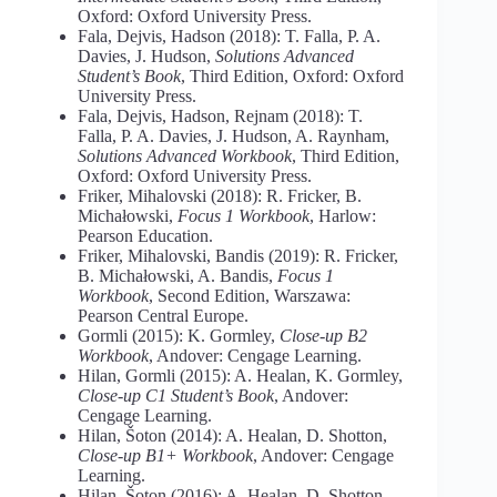
Oxford: Oxford University Press.
Fala, Dejvis, Hadson (2018): T. Falla, P. A.
Davies, J. Hudson,
Solutions Advanced
Student’s Book
, Third Edition, Oxford: Oxford
University Press.
Fala, Dejvis, Hadson, Rejnam (2018): T.
Falla, P. A. Davies, J. Hudson, A. Raynham,
Solutions Advanced Workbook
, Third Edition,
Oxford: Oxford University Press.
Friker, Mihalovski (2018): R. Fricker, B.
Michałowski,
Focus 1 Workbook
, Harlow:
Pearson Education.
Friker, Mihalovski, Bandis (2019): R. Fricker,
B. Michałowski, A. Bandis,
Focus 1
Workbook
, Second Edition, Warszawa:
Pearson Central Europe.
Gormli (2015): K. Gormley,
Close-up B2
Workbook
, Andover: Cengage Learning.
Hilan, Gormli (2015): A. Healan, K. Gormley,
Close-up C1 Student’s Book
, Andover:
Cengage Learning.
Hilan, Šoton (2014): A. Healan, D. Shotton,
Close-up B1+ Workbook
, Andover: Cengage
Learning.
Hilan, Šoton (2016): A. Healan, D. Shotton,