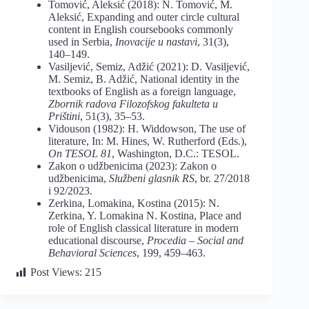
Tomović, Aleksić (2018): N. Tomović, M.
Aleksić, Expanding and outer circle cultural
content in English coursebooks commonly
used in Serbia,
Inovacije u nastavi
, 31(3),
140–149.
Vasiljević, Semiz, Adžić (2021): D. Vasiljević,
M. Semiz, B. Adžić, National identity in the
textbooks of English as a foreign language,
Zbornik radova Filozofskog fakulteta u
Prištini
, 51(3), 35–53.
Vidouson (1982): H. Widdowson, The use of
literature, In: M. Hines, W. Rutherford (Eds.),
On TESOL 81
, Washington, D.C.: TESOL.
Zakon o udžbenicima (2023): Zakon o
udžbenicima,
Službeni glasnik RS
, br. 27/2018
i 92/2023.
Zerkina, Lomakina, Kostina (2015): N.
Zerkina, Y. Lomakina N. Kostina, Place and
role of English classical literature in modern
educational discourse,
Procedia – Social and
Behavioral Sciences
, 199, 459–463.
Post Views:
215