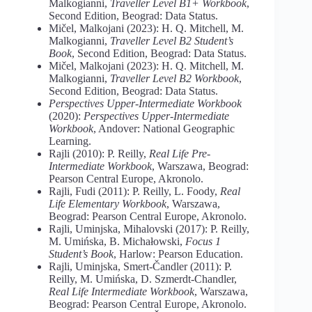
Malkogianni,
Traveller Level B1+ Workbook
,
Second Edition, Beograd: Data Status.
Mičel, Malkojani (2023): H. Q. Mitchell, M.
Malkogianni,
Traveller Level B2 Student’s
Book
, Second Edition, Beograd: Data Status.
Mičel, Malkojani (2023): H. Q. Mitchell, M.
Malkogianni,
Traveller Level B2 Workbook
,
Second Edition, Beograd: Data Status.
Perspectives Upper-Intermediate Workbook
(2020):
Perspectives Upper-Intermediate
Workbook
, Andover: National Geographic
Learning.
Rajli (2010): P. Reilly,
Real Life Pre-
Intermediate Workbook
, Warszawa, Beograd:
Pearson Central Europe, Akronolo.
Rajli, Fudi (2011): P. Reilly, L. Foody,
Real
Life Elementary Workbook
, Warszawa,
Beograd: Pearson Central Europe, Akronolo.
Rajli, Uminjska, Mihalovski (2017): P. Reilly,
M. Umińska, B. Michałowski,
Focus 1
Student’s Book
, Harlow: Pearson Education.
Rajli, Uminjska, Smert-Čandler (2011): P.
Reilly, M. Umińska, D. Szmerdt-Chandler,
Real Life Intermediate Workbook
, Warszawa,
Beograd: Pearson Central Europe, Akronolo.