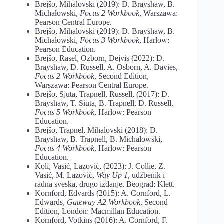
Brejšo, Mihalovski (2019): D. Brayshaw, B.
Michałowski,
Focus 2 Workbook
, Warszawa:
Pearson Central Europe.
Brejšo, Mihalovski (2019): D. Brayshaw, B.
Michałowski,
Focus 3 Workbook
, Harlow:
Pearson Education.
Brejšo, Rasel, Ozborn, Dejvis (2022): D.
Brayshaw, D. Russell, A. Osborn, A. Davies,
Focus 2 Workbook
, Second Edition,
Warszawa: Pearson Central Europe.
Brejšo, Sjuta, Trapnell, Russell, (2017): D.
Brayshaw, T. Siuta, B. Trapnell, D. Russell,
Focus 5 Workbook
, Harlow: Pearson
Education.
Brejšo, Trapnel, Mihalovski (2018): D.
Brayshaw, B. Trapnell, B. Michałowski,
Focus 4 Workbook
, Harlow: Pearson
Education.
Koli, Vasić, Lazović, (2023): J. Collie, Z.
Vasić, M. Lazović,
Way Up 1
, udžbenik i
radna sveska, drugo izdanje, Beograd: Klett.
Kornford, Edvards (2015): A. Cornford, L.
Edwards,
Gateway A2 Workbook
, Second
Edition, London: Macmillan Education.
Kornford, Votkins (2016): A. Cornford, F.