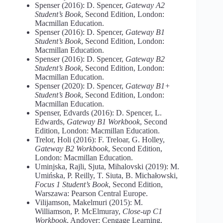
Spenser (2016): D. Spencer,
Gateway A2
Student’s Book
, Second Edition, London:
Macmillan Education.
Spenser (2016): D. Spencer,
Gateway B1
Student’s Book
, Second Edition, London:
Macmillan Education.
Spenser (2016): D. Spencer,
Gateway B2
Student’s Book
, Second Edition, London:
Macmillan Education.
Spenser (2020): D. Spencer,
Gateway B1+
Student’s Book
, Second Edition, London:
Macmillan Education.
Spenser, Edvards (2016): D. Spencer, L.
Edwards,
Gateway B1 Workbook
, Second
Edition, London: Macmillan Education.
Trelor, Holi (2016): F. Treloar, G. Holley,
Gateway B2 Workbook
, Second Edition,
London: Macmillan Education.
Uminjska, Rajli, Sjuta, Mihalovski (2019): M.
Umińska, P. Reilly, T. Siuta, B. Michałowski,
Focus 1 Student’s Book
, Second Edition,
Warszawa: Pearson Central Europe.
Vilijamson, Makelmuri (2015): M.
Williamson, P. McElmuray,
Close-up C1
Workbook
, Andover: Cengage Learning.