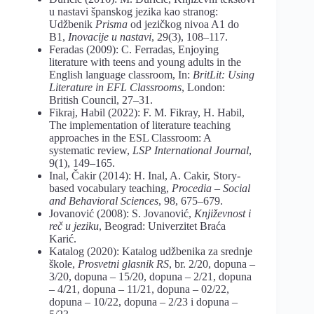
u nastavi španskog jezika kao stranog:
Udžbenik
Prisma
od jezičkog nivoa A1 do
B1,
Inovacije u nastavi
, 29(3), 108–117.
Feradas (2009): C. Ferradas, Enjoying
literature with teens and young adults in the
English language classroom, In:
BritLit: Using
Literature in EFL Classrooms
, London:
British Council, 27–31.
Fikraj, Habil (2022): F. M. Fikray, H. Habil,
The implementation of literature teaching
approaches in the ESL Classroom: A
systematic review,
LSP International Journal
,
9(1), 149–165.
Inal, Čakir (2014): H. Inal, A. Cakir, Story-
based vocabulary teaching,
Procedia – Social
and Behavioral Sciences
, 98, 675–679.
Jovanović (2008): S. Jovanović,
Književnost i
reč u jeziku
, Beograd: Univerzitet Braća
Karić.
Katalog (2020): Katalog udžbenika za srednje
škole,
Prosvetni glasnik
RS
, br. 2/20, dopuna –
3/20, dopuna – 15/20, dopuna – 2/21, dopuna
– 4/21, dopuna – 11/21, dopuna – 02/22,
dopuna – 10/22, dopuna – 2/23 i dopuna –