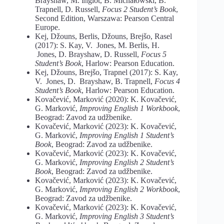
Brayshaw, M. Inglot, B. Michałowski, B.
Trapnell, D. Russell,
Focus 2 Student’s Book
,
Second Edition, Warszawa: Pearson Central
Europe.
Kej, Džouns, Berlis, Džouns, Brejšo, Rasel
(2017): S. Kay, V. Jones, M. Berlis, H.
Jones, D. Brayshaw, D. Russell,
Focus 5
Student’s Book
, Harlow: Pearson Education.
Kej, Džouns, Brejšo, Trapnel (2017): S. Kay,
V. Jones, D. Brayshaw, B. Trapnell,
Focus 4
Student’s Book
, Harlow: Pearson Education.
Kovačević, Marković (2020): K. Kovačević,
G. Marković,
Improving English 1 Workbook
,
Beograd: Zavod za udžbenike.
Kovačević, Marković (2023): K. Kovačević,
G. Marković,
Improving English 1 Student’s
Book
, Beograd: Zavod za udžbenike.
Kovačević, Marković (2023): K. Kovačević,
G. Marković,
Improving English 2 Student’s
Book
, Beograd: Zavod za udžbenike.
Kovačević, Marković (2023): K. Kovačević,
G. Marković,
Improving English 2 Workbook
,
Beograd: Zavod za udžbenike.
Kovačević, Marković (2023): K. Kovačević,
G. Marković,
Improving English 3 Student’s