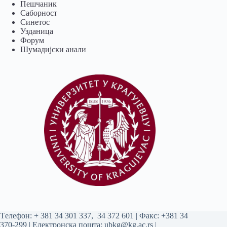
Пешчаник
Саборност
Синетос
Узданица
Форум
Шумадијски анали
Tелефон:
+ 381 34 301 337
,
34 372 601
| Факс: +381 34
370-299 | Електронска пошта:
ubkg@kg.ac.rs
|