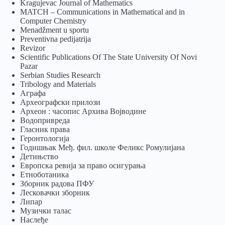
Kragujevac Journal of Mathematics
MATCH – Communications in Mathematical and in
Computer Chemistry
Menadžment u sportu
Preventivna pedijatrija
Revizor
Scientific Publications Of The State University Of Novi
Pazar
Serbian Studies Research
Tribology and Materials
Аграфа
Археографски прилози
Археон : часопис Архива Војводине
Водопривреда
Гласник права
Геронтологија
Годишњак Међ. фил. школе Феликс Ромулијана
Детињство
Европска ревија за право осигурања
Eтноботаника
Зборник радова ПФУ
Лесковачки зборник
Липар
Музички талас
Наслеђе