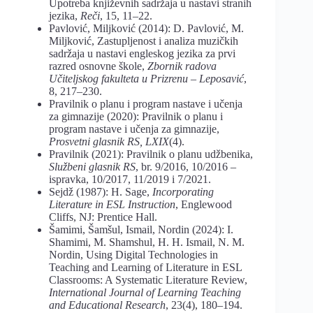
Upotreba književnih sadržaja u nastavi stranih
jezika,
Reči
, 15, 11–22.
Pavlović, Miljković (2014): D. Pavlović, M.
Miljković, Zastupljenost i analiza muzičkih
sadržaja u nastavi engleskog jezika za prvi
razred osnovne škole,
Zbornik radova
Učiteljskog fakulteta u Prizrenu – Leposavić
,
8, 217–230.
Pravilnik o planu i program nastave i učenja
za gimnazije (2020): Pravilnik o planu i
program nastave i učenja za gimnazije,
Prosvetni glasnik RS, LXIX
(4).
Pravilnik (2021): Pravilnik o planu udžbenika,
Službeni glasnik RS
, br. 9/2016, 10/2016 –
ispravka, 10/2017, 11/2019 i 7/2021.
Sejdž (1987): H. Sage,
Incorporating
Literature in ESL Instruction
, Englewood
Cliffs, NJ: Prentice Hall.
Šamimi, Šamšul, Ismail, Nordin (2024): I.
Shamimi, M. Shamshul, H. H. Ismail, N. M.
Nordin, Using Digital Technologies in
Teaching and Learning of Literature in ESL
Classrooms: A Systematic Literature Review,
International Journal of Learning Teaching
and Educational Research
, 23(4), 180–194.