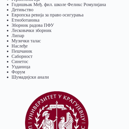
Годишњак Међ. фил. школе Феликс Ромулијана
Детињство
Европска ревија за право осигурања
Eтноботаника
Зборник радова ПФУ
Лесковачки зборник
Липар
Музички талас
Наслеђе
Пешчаник
Саборност
Синетос
Узданица
Форум
Шумадијски анали