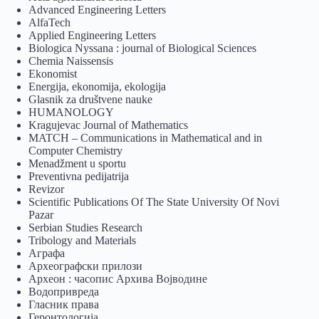
Advanced Engineering Letters
AlfaTech
Applied Engineering Letters
Biologica Nyssana : journal of Biological Sciences
Chemia Naissensis
Ekonomist
Energija, ekonomija, ekologija
Glasnik za društvene nauke
HUMANOLOGY
Kragujevac Journal of Mathematics
MATCH – Communications in Mathematical and in
Computer Chemistry
Menadžment u sportu
Preventivna pedijatrija
Revizor
Scientific Publications Of The State University Of Novi
Pazar
Serbian Studies Research
Tribology and Materials
Аграфа
Археографски прилози
Археон : часопис Архива Војводине
Водопривреда
Гласник права
Геронтологија