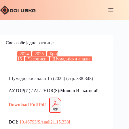
Све сеобе једне ратнице
2024
2025
Број
15
Часописи
Шумадијски анали
Шумадијски анали 15 (2025) (стр. 338-348)
АУТОР(И) / AUTHOR(S):Милош Игњатовић
Download Full Pdf
DOI:
10.46793/SAnali21.15.338I