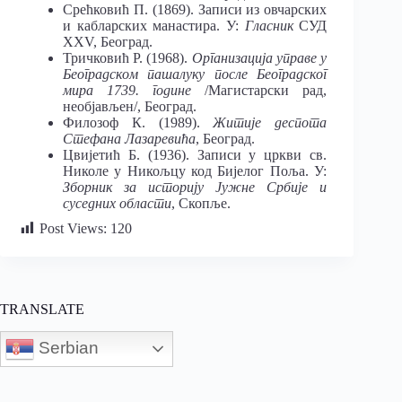
Срећковић П. (1869). Записи из овчарских
и кабларских манастира. У:
Гласник
СУД
XXV, Београд.
Тричковић Р. (1968).
Организација управе у
Београдском пашалуку после Београдског
мира 1739. године
/Магистарски рад,
необјављен/, Београд.
Филозоф К. (1989).
Житије деспота
Стефана Лазаревића
, Београд.
Цвијетић Б. (1936). Записи у цркви св.
Николе у Никољцу код Бијелог Поља. У:
Зборник за историју Јужне Србије и
суседних области
, Скопље.
Post Views:
120
TRANSLATE
Serbian