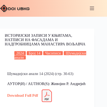
ИСТОРИЈСКИ ЗАПИСИ У КЊИГАМА,
НАТПИСИ НА ФАСАДАМА И
НАДГРОБНИЦАМА МАНАСТИРА ВОЉАВЧA
2024
Број 14
Часописи
Шумадијски
анали
Шумадијски анали 14 (2024) (стр. 30-63)
АУТОР(И) / AUTHOR(S): Живојин Р. Андрејић
Download Full Pdf