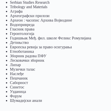
Serbian Studies Research
Tribology and Materials
Аграфа
Археографски прилози
Археон : часопис Архива Војводине
Водопривреда
Гласник права
Геронтологија
Годишњак Међ. фил. школе Феликс Ромулијана
Детињство
Европска ревија за право осигурања
Eтноботаника
Зборник радова ПФУ
Лесковачки зборник
Липар
Музички талас
Наслеђе
Пешчаник
Саборност
Синетос
Узданица
Форум
Шумадијски анали