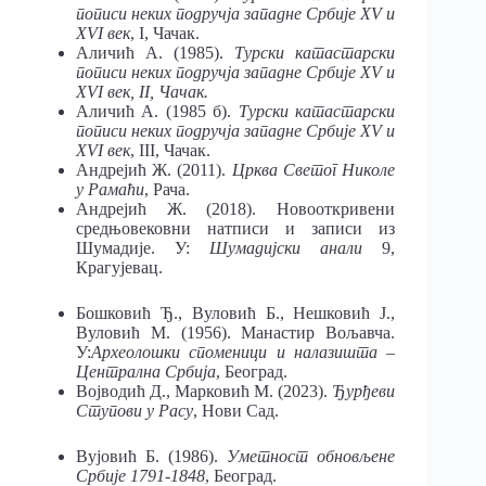
пописи неких подручја западне Србије XV и
XVI век
, I, Чачак.
Аличић А. (1985).
Турски катастарски
пописи неких подручја западне Србије XV и
XVI век, II, Чачак.
Аличић А. (1985 б).
Турски катастарски
пописи неких подручја западне Србије XV и
XVI век
, III, Чачак.
Андрејић Ж. (2011).
Црква Светог Николе
у Рамаћи
, Рача.
Андрејић Ж. (2018). Новооткривени
средњовековни натписи и записи из
Шумадије. У:
Шумадијски анали
9,
Крагујевац.
Бошковић Ђ., Вуловић Б., Нешковић Ј.,
Вуловић М. (1956). Манастир Вољавча.
У:
Археолошки споменици и налазишта –
Централна Србија
, Београд.
Војводић Д., Марковић М. (2023).
Ђурђеви
Ступови у Расу
, Нови Сад.
Вујовић Б. (1986).
Уметност обновљене
Србије 1791-1848
, Београд.