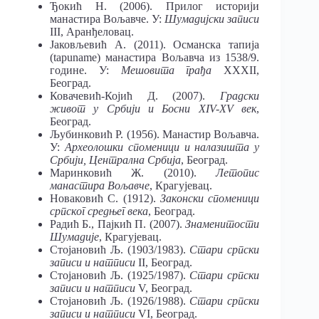
Ђокић Н. (2006). Прилог историји
манастира Вољавче. У:
Шумадијски записи
III, Аранђеловац.
Јаковљевић А. (2011). Османска тапија
(tapuname) манастира Вољавча из 1538/9.
године. У:
Мешовита грађа
XXXII,
Београд.
Ковачевић-Којић Д. (2007).
Градски
живот у Србији и Босни XIV-XV век
,
Београд.
Љубинковић Р. (1956). Манастир Вољавча.
У:
Археолошки споменици и налазишта у
Србији, Централна Србија
, Београд.
Маринковић Ж. (2010).
Летопис
манастира Вољавче
, Крагујевац.
Новаковић С. (1912).
Законски споменици
српског средњег века
, Београд.
Радић Б., Пајкић П. (2007).
Знаменитости
Шумадије
, Крагујевац.
Стојановић Љ. (1903/1983).
Стари српски
записи и натписи
II, Београд.
Стојановић Љ. (1925/1987).
Стари српски
записи и натписи
V, Београд.
Стојановић Љ. (1926/1988).
Стари српски
записи и натписи
VI, Београд.