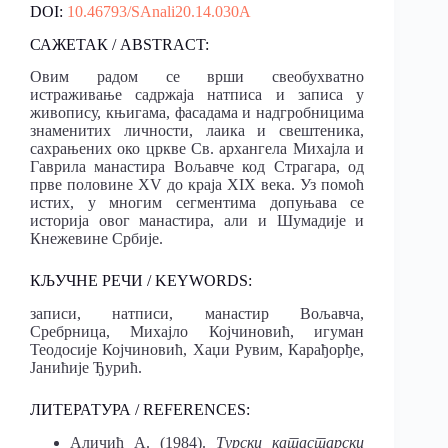
DOI:
10.46793/SAnali20.14.030A
САЖЕТАК / ABSTRACT:
Овим радом се врши свеобухватно
истраживање садржаја натписа и записа у
живопису, књигама, фасадама и надгробницима
знаменитих личности, лаика и свештеника,
сахрањених око цркве Св. архангела Михајла и
Гаврила манастира Вољавче код Страгара, од
прве половине XV до краја XIX века. Уз помоћ
истих, у многим сегментима допуњава се
историја овог манастира, али и Шумадије и
Кнежевине Србије.
КЉУЧНЕ РЕЧИ / KEYWORDS:
записи, натписи, манастир Вољавча,
Сребрница, Михајло Којчиновић, игуман
Теодосије Којчиновић, Хаџи Рувим, Карађорђе,
Јанићије Ђурић.
ЛИТЕРАТУРА / REFERENCES:
Аличић А. (1984).
Турски катастарски