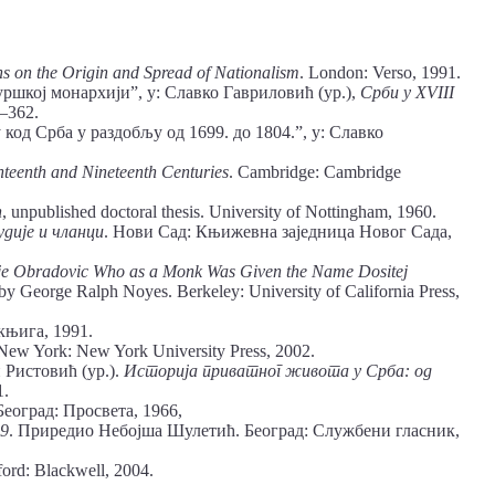
s on the Origin and Spread of Nationalism
. London: Verso, 1991.
ршкој монархији”, у: Славко Гавриловић (ур.),
Срби у XVIII
–362.
код Срба у раздобљу од 1699. до 1804.”, у: Славко
hteenth and Nineteenth Centuries
. Cambridge: Cambridge
n
, unpublished doctoral thesis. University of Nottingham, 1960.
удије и чланци
. Нови Сад: Књижевна заједница Новог Сада,
rije Obradovic Who as a Monk Was Given the Name Dositej
 by George Ralph Noyes. Berkeley: University of California Press,
књига, 1991.
 New York: New York University Press, 2002.
Ристовић (ур.).
Историја приватног живота у Срба: од
1.
 Београд: Просвета, 1966,
39
. Приредио Небојша Шулетић. Београд: Службени гласник,
ford: Blackwell, 2004.