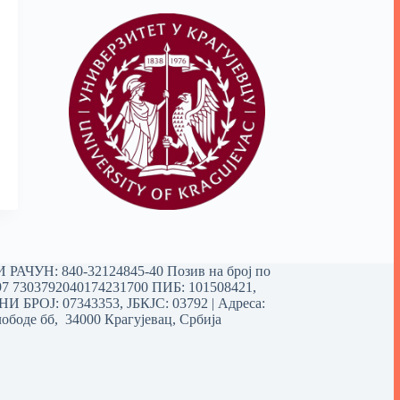
РАЧУН: 840-32124845-40 Позив на број по
97 7303792040174231700
ПИБ: 101508421,
 БРОЈ: 07343353, ЈБКЈС: 03792 | Aдреса:
ободе бб, 34000 Крагујевац, Србија