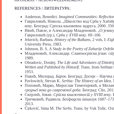
REFERENCES / ЛИТЕРАТУРА:
Anderson, Benedict.
Imagined Communities: Reflection
Гавриловић, Никола. „Школство код Срба у Хабзбу
веку
. Београд: Српска књижевна задруга, 2000. 350
Ивић, Павле, и Александар Младеновић. „О језику 
Гавриловић (ур.),
Срби у
XVIII
веку
. 69–106.
Jelavich, Barbara.
History of the Balkans
, 2 vols, I:
Eig
University Press, 1983.
Johnson, B. S.
A Study in the Poetry of Zaharije Orfeli
Младеновић, Александар.
Славеносрпски језик: ст
1989.
Obradovic, Dositej.
The Life and Adventures of Dimit
Written and Published by Himself
. Trans. from Serbian
1953.
Павић, Милорад.
Барок
. Београд: Досије – Научна 
Pavlowitch, Stevan K.
Serbia: The History of an Idea
.
Поповић, Марко, Мирослав Тимотијевић, и Милан 
средњег века до савременог доба
. Београд: Clio, 201
Скерлић, Јован.
Српска књижевност у
XVIII
веку
.
Тричковић, Радмила.
Београдски пашалук 1687–17
2013.
Ćirković, Sima M.
The
Serbs
. Trans. by Vuk Tošic. Ox