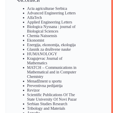
ЧАСОПИСИ
Acta agriculturae Serbica
Advanced Engineering Letters
AlfaTech
Applied Engineering Letters
Biologica Nyssana : journal of
Biological Sciences
Chemia Naissensis
Ekonomist
Energija, ekonomija, ekologija
Glasnik za društvene nauke
HUMANOLOGY
Kragujevac Journal of
Mathematics
MATCH – Communications in
Mathematical and in Computer
Chemistry
Menadžment u sportu
Preventivna pedijatrija
Revizor
Scientific Publications Of The
State University Of Novi Pazar
Serbian Studies Research
Tribology and Materials
Аграфа