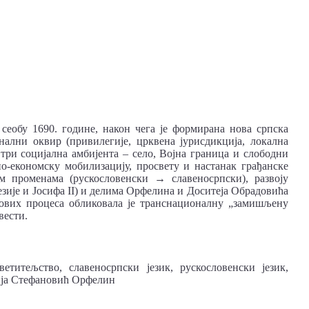
сеобу 1690. године, након чега је формирана нова српска
ални оквир (привилегије, црквена јурисдикција, локална
три социјална амбијента – село, Војна граница и слободни
о-економску мобилизацију, просвету и настанак грађанске
им променама (рускословенски → славеносрпски), развоју
зије и Јосифа II) и делима Орфелина и Доситеја Обрадовића
 ових процеса обликовала је транснационалну „замишљену
вести.
етитељство, славеносрпски језик, рускословенски језик,
рија Стефановић Орфелин