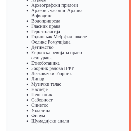
Археографски прилози
Археон : часопис Архива
Војводине
Водопривреда
Гласник права
Геронтологија
Годишњак Међ. фил. школе
Феликс Ромулијана
Детињство
Европска ревија за право
осигурања
Eтноботаника
Зборник радова ПФУ
Лесковачки зборник
Липар
Музички талас
Наслеђе
Пешчаник
Саборност
Синетос
Узданица
Форум
Шумадијски анали