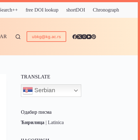
 Search++
free DOI lookup
shortDOI
Chronograph
DAR
ubkg@kg.ac.rs
TRANSLATE
Serbian
Одабир писма
Ћирилица
|
Latinica