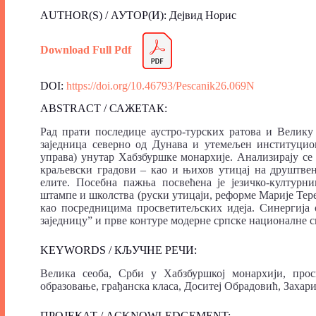
AUTHOR(S) / АУТОР(И): Дејвид Норис
Download Full Pdf
DOI:
https://doi.org/10.46793/Pescanik26.069N
ABSTRACT / САЖЕТАК:
Рад прати последице аустро-турских ратова и Велику 
заједница северно од Дунава и утемељен институцион
управа) унутар Хабзбуршке монархије. Анализирају се 
краљевски градови – као и њихов утицај на друштвен
елите. Посебна пажња посвећена је језичко-културн
штампе и школства (руски утицаји, реформе Марије Тере
као посредницима просветитељских идеја. Синергија
заједницу” и прве контуре модерне српске националне с
KEYWORDS / КЉУЧНЕ РЕЧИ:
Велика сеоба, Срби у Хабзбуршкој монархији, просв
образовање, грађанска класа, Доситеј Обрадовић, Заха
ПРОЈЕКАТ / ACKNOWLEDGEMENT: