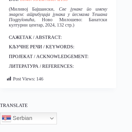
(Миливој Бајшански,
Све јунаке по имену
знадем: атрибуција јунака у песмама Тешана
Подруговића
, Ново Милошево: Банатски
културни центар, 2024, 132 стр.)
САЖЕТАК / ABSTRACT:
КЉУЧНЕ РЕЧИ / KEYWORDS:
ПРОЈЕКАТ / ACKNOWLEDGEMENT:
ЛИТЕРАТУРА / REFERENCES:
Post Views:
146
TRANSLATE
Serbian