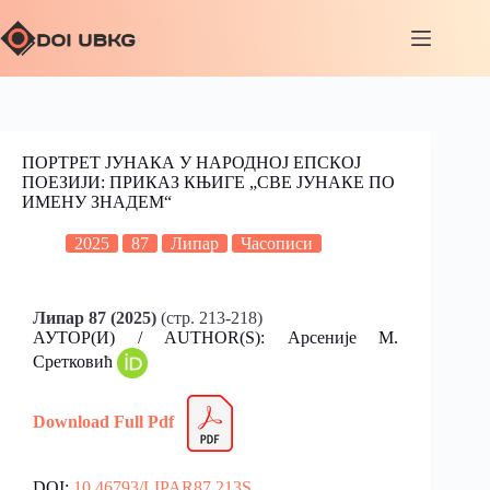
ПОРТРЕТ ЈУНАКА У НАРОДНОЈ ЕПСКОЈ
ПОЕЗИЈИ: ПРИКАЗ КЊИГЕ „СВЕ ЈУНАКЕ ПО
ИМЕНУ ЗНАДЕМ“
2025
87
Липар
Часописи
Липар 87 (2025)
(стр. 213-218)
АУТОР(И) / AUTHOR(S): Арсеније М.
Сретковић
Download Full Pdf
DOI:
10.46793/LIPAR87.213S