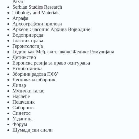
Pazar
Serbian Studies Research
Tribology and Materials
Аграфа
Археографски прилози
Археон : часопис Архива Војводине
Водопривреда
Гласник права
Геронтологија
Годишњак Међ. фил. школе Феликс Ромулијана
Детињство
Европска ревија за право осигурања
Eтноботаника
Зборник радова ПФУ
Лесковачки зборник
Липар
Музички талас
Наслеђе
Пешчаник
Саборност
Синетос
Узданица
Форум
Шумадијски анали