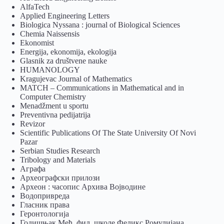
AlfaTech
Applied Engineering Letters
Biologica Nyssana : journal of Biological Sciences
Chemia Naissensis
Ekonomist
Energija, ekonomija, ekologija
Glasnik za društvene nauke
HUMANOLOGY
Kragujevac Journal of Mathematics
MATCH – Communications in Mathematical and in
Computer Chemistry
Menadžment u sportu
Preventivna pedijatrija
Revizor
Scientific Publications Of The State University Of Novi
Pazar
Serbian Studies Research
Tribology and Materials
Аграфа
Археографски прилози
Археон : часопис Архива Војводине
Водопривреда
Гласник права
Геронтологија
Годишњак Међ. фил. школе Феликс Ромулијана