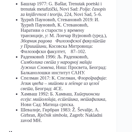
Башлар 1977: G. Bašlar, Trenutak poetski i
trenutak metafizički, Novi Sad:
Polja
:
časopis
za književnost i teoriju
, 224, Novi Sad, 5–6.
Ђурић Пауновић, Стевановић 2019: И.
Ђурић Пауновић, К. Стевановић,
Наративи о старости у времену
транзиције,
у
: М. Лончар Вујновић (уред.),
Зборник
радова Филозофског факултета
у Приштини
, Косовска Митровица:
Филозофски факултет, 87–102.
Раденковић 1996: Љ. Раденковић,
Симболика света у народној магији
Јужних Словена
, Ниш: Просвета, Београд:
Балканолошки институт САНУ.
Спелман 2017: К. Спелман,
Флорографија
:
Језик цвећа
–
митови и легенде из целог
света
, Београд: 4СЕ.
Хамваш 1992: Б. Хамваш,
Хиперионски
есеји
:
митологија
,
естетика
,
метафизика
,
Нови Сад: Матица српска.
Шевалије, Гирбран 1983: Ž. Ševalije, А.
Girbran,
Rječnik simbola
, Zagreb: Nakladni
zavod MH.