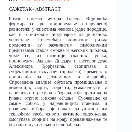
САЖЕТАК / ABSTRACT:
Роман
Смоква
аутора Горана Војновића
формира се кроз приповедање о нарушеној
равнотежи у животима чланова једне породице,
као и о њиховим покушајима да је наново
успоставе. Поремећаји животног ритма
предочени су различитим симболичким
представама стабла смокве и његових плодова,
чиме се, из позиције главних јунака,
приповедача Јадрана Диздара и његовог деде
Александра Ђорђевића, саопштава о
субјективном искуству (проласка) времена, о
носталгији за детињством и младошћу.
Спроведена анализа обухвата промишљања о
деменцији, смрти, старости, усамљености, а
нарочито о страху од заборава, који прети да од
јунака отргне њихова сећања. Суочавање са
самим собом, у најрањивијим стањима, и
прављење избора који налаже да упркос свим
тешкоћама треба живети активно, овде-и-сада,
омогућава обојици на крају превазилажење те
бојазни и дуго жељено ослобођење.