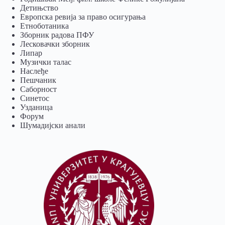
Детињство
Европска ревија за право осигурања
Eтноботаника
Зборник радова ПФУ
Лесковачки зборник
Липар
Музички талас
Наслеђе
Пешчаник
Саборност
Синетос
Узданица
Форум
Шумадијски анали