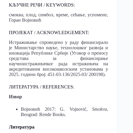
КЉУЧНЕ РЕЧИ / KEYWORDS:
смоква, плод, симбол, време, сећање, успомене,
Горан Војновић
ПРОЈЕКАТ / ACKNOWLEDGEMENT:
Истраживање спроведено у раду финансирало
је Министарство науке, технолошког развоја и
иновација Републике Србије (Уговор о преносу
средстава за финансирање
научноистраживачког рада истраживача на
акредитованим високошколским установама у
2025. години број: 451-03-136/2025-03/ 200198).
ЛИТЕРАТУРА / REFERENCES:
Извор
Војновић 2017: G. Vojnović,
Smokva
,
Beograd: Rende Books.
Литература