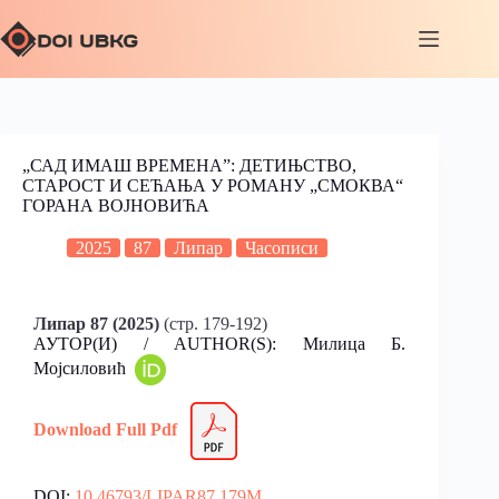
„САД ИМАШ ВРЕМЕНА”: ДЕТИЊСТВО,
СТАРОСТ И СЕЋАЊА У РОМАНУ „СМОКВА“
ГОРАНА ВОЈНОВИЋА
2025
87
Липар
Часописи
Липар 87 (2025)
(стр. 179-192)
АУТОР(И) / AUTHOR(S): Милица Б.
Мојсиловић
Download Full Pdf
DOI:
10.46793/LIPAR87.179M