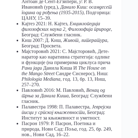
Антоан де Сент-Егзипери,
у
: Р. В.
Ивановић (уред.),
Данило Киш: осамдесет
година од рођења (1935-2015)
, Подгорица:
ЦАНУ, 15–39.
Кајтез 2021: Н. Кајтез,
Енциклопедија
филозофских наука 2, Филозофија природе
,
Београд: Службени гласник.
Киш 2007: Д. Киш,
Живот, литература
,
Београд: Просвета.
Мајсторовић 2021: С. Мајсторовић, Дете-
наратор као наративна стратегија: одлике
и функције (на примерима циклуса прича
Рани јади
Данила Киша И
The
House
on
the
Mango
Street
Сандре Сиснерос), Ниш:
Philologia Mediana
, год. 13, бр. 13, Ниш,
257–270.
Павловић 2016: М. Павловић,
Венац од
трња за Данила Киша
, Београд: Службени
гласник.
Палавестра 1998: П. Палавестра,
Јеврејски
писци у српској књижевности
, Београд:
Институт за књижевност и уметност.
Пасрон 1979: Р. Пасрон, Поетика и
природа, Нови Сад:
Поља
, год. 25, бр. 249,
нов., Нови Сад, 16–22.