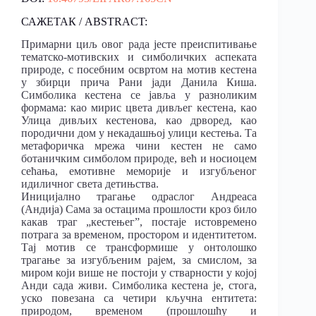
САЖЕТАК / ABSTRACT:
Примарни циљ овог рада јесте преиспитивање
тематско-мотивских и симболичких аспеката
природе, с посебним освртом на мотив кестена
у збирци прича Рани јади Данила Киша.
Симболика кестена се јавља у разноликим
формама: као мирис цвета дивљег кестена, као
Улица дивљих кестенова, као дрворед, као
породични дом у некадашњој улици кестења. Та
метафоричка мрежа чини кестен не само
ботаничким симболом природе, већ и носиоцем
сећања, емотивне меморије и изгубљеног
идиличног света детињства.
Иницијално трагање одраслог Андреаса
(Андија) Сама за остацима прошлости кроз било
какав траг „кестењег”, постаје истовремено
потрага за временом, простором и идентитетом.
Тај мотив се трансформише у онтолошко
трагање за изгубљеним рајем, за смислом, за
миром који више не постоји у стварности у којој
Анди сада живи. Симболика кестена је, стога,
уско повезана са четири кључна ентитета:
природом, временом (прошлошћу и