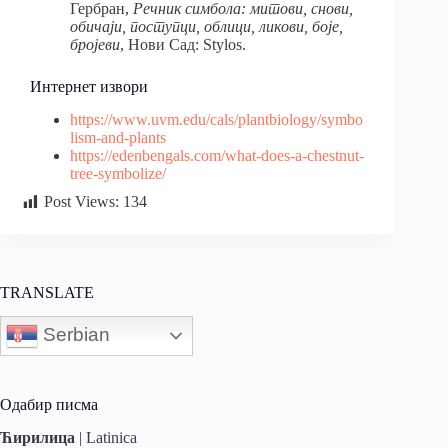
Гербран,
Речник симбола: митови, снови,
обичаји, поступци, облици, ликови, боје,
бројеви
, Нови Сад: Stylos.
Интернет извори
https://www.uvm.edu/cals/plantbiology/symbo
lism-and-plants
https://edenbengals.com/what-does-a-chestnut-
tree-symbolize/
Post Views:
134
TRANSLATE
Serbian
Одабир писма
Ћирилица
|
Latinica