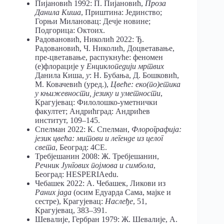
Пијановић 1992: П. Пијановић,
Проза
Данила Киша
, Приштина: Јединство;
Горњи Милановац: Дечје новине;
Подгорица: Октоих.
Радовановић, Николић 2022: Ђ.
Радовановић, Ч. Николић, Доцветавање,
пре-цветавање, распукнуће: феномен
(е)флорације у
Енциклопедији мртвих
Данила Киша,
у
: Н. Бубања, Д. Бошковић,
М. Ковачевић (уред.),
Цвеће: еко(по)етика
у књижевности, језику и уметности
,
Крагујевац: Филолошко-уметнички
факултет; Андрићград: Андрићев
институт, 109–145.
Спелман 2022: К. Спелман,
Флорографија:
језик цвећа: митови и легенде из целог
света
, Београд: 4СЕ.
Требјешанин 2008: Ж. Требјешанин,
Речник Јунгових појмова и симбола
,
Београд: HESPERIAedu.
Чебашек 2022: А. Чебашек, Ликови из
Раних јада
(осим Едуарда Сама, мајке и
сестре), Крагујевац:
Наслеђе
, 51,
Крагујевац, 383–391.
Шевалије, Гербран 1979: Ж. Шевалије, А.