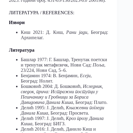
2025. години број: 451-03-136/2025-03/ 200198).
ЛИТЕРАТУРА / REFERENCES:
Извори
Киш 2021: Д. Киш,
Рани јади
, Београд:
Архипелаг.
Литература
Башлар 1977: Г. Башлар, Тренутак поетски
и тренутак метафизичк, Нови Сад:
Поља
,
23/224, Нови Сад, 5–6.
Бенјамин 1974: В. Бенјамин,
Есеји
,
Београд: Нолит.
Бошковић 2004: Д. Бошковић,
Иследник,
сведок, прича: Истражни поступци у
Пешчанику и Гробници за Бориса
Давидовича Данила Киша
, Београд: Плато.
Делић 1995: Ј. Делић,
Књижевни погледи
Данила Киша
, Београд: Просвета.
Делић 1997: Ј. Делић,
Кроз прозу Данила
Киша
, Београд: БИГЗ.
Делић 2016: Ј. Делић, Данило Киш и