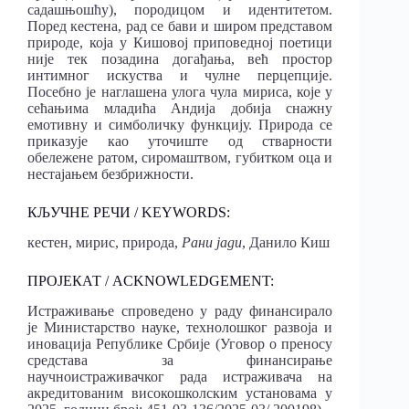
садашњошћу), породицом и идентитетом.
Поред кестена, рад се бави и широм представом
природе, која у Кишовој приповедној поетици
није тек позадина догађања, већ простор
интимног искуства и чулне перцепције.
Посебно је наглашена улога чула мириса, које у
сећањима младића Андија добија снажну
емотивну и симболичку функцију. Природа се
приказује као уточиште од стварности
обележене ратом, сиромаштвом, губитком оца и
нестајањем безбрижности.
КЉУЧНЕ РЕЧИ / KEYWORDS:
кестен, мирис, природа,
Рани јади
, Данило Киш
ПРОЈЕКАТ / ACKNOWLEDGEMENT:
Истраживање спроведено у раду финансирало
је Министарство науке, технолошког развоја и
иновација Републике Србије (Уговор о преносу
средстава за финансирање
научноистраживачког рада истраживача на
акредитованим високошколским установама у