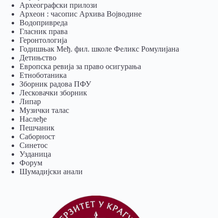
Археографски прилози
Археон : часопис Архива Војводине
Водопривреда
Гласник права
Геронтологија
Годишњак Међ. фил. школе Феликс Ромулијана
Детињство
Европска ревија за право осигурања
Eтноботаника
Зборник радова ПФУ
Лесковачки зборник
Липар
Музички талас
Наслеђе
Пешчаник
Саборност
Синетос
Узданица
Форум
Шумадијски анали