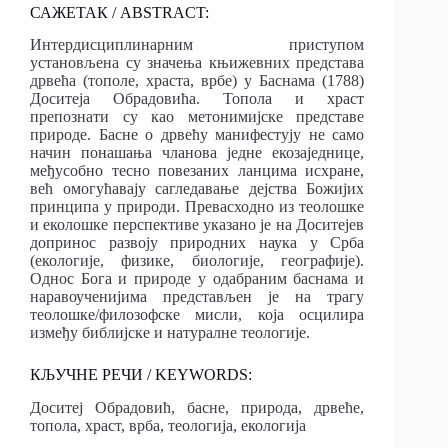
САЖЕТАК / ABSTRACT:
Интердисциплинарним приступом
установљена су значења књижевних представа
дрвећа (тополе, храста, врбе) у Баснама (1788)
Доситеја Обрадовића. Топола и храст
препознати су као метонимијске представе
природе. Басне о дрвећу манифестују не само
начин понашања чланова једне екозаједнице,
међусобно тесно повезаних ланцима исхране,
већ омогућавају сагледавање дејства Божијих
принципа у природи. Превасходно из теолошке
и еколошке перспективе указано је на Доситејев
допринос развоју природних наука у Срба
(екологије, физике, биологије, географије).
Однос Бога и природе у одабраним баснама и
наравоученијима представљен је на трагу
теолошке/филозофске мисли, која осцилира
између библијске и натуралне теологије.
КЉУЧНЕ РЕЧИ / KEYWORDS:
Доситеј Обрадовић, басне, природа, дрвеће,
топола, храст, врба, теологија, екологија