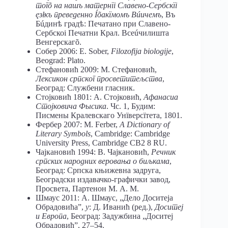
тогõ на нашъ матернїі Славено-Сербскїі
ęзłкъ преведенно Íõакїмомъ Вúичемъ
, Въ
Бúдинѣ градѣ: Печатано при Славено-
Сербскоі Печатни Крал. Всеúчилишта
Венгерскагõ.
Собер 2006: E. Sober,
Filozofija
biologije
,
Beograd: Plato.
Стефановић 2009: М. Стефановић,
Лексикон српског просветитељства
,
Београд: Службени гласник.
Стојковић 1801: А. Стојковић,
Афанасиа
Стојковича Фысика
. Чс. 1, Будим:
Писмены Кралевскаго Унїверсїтета, 1801.
Фербер 2007: M. Ferber,
A Dictionary of
Literary Symbols
, Cambridge: Cambridge
University Press, Cambridge CB2 8 RU.
Чајкановић 1994: В. Чајкановић,
Речник
српских народних веровања о биљкама
,
Београд: Српска књижевна задруга,
Београдски издавачко-графички завод,
Просвета, Партенон М. А. М.
Шмаус 2011: А. Шмаус, „Дело Доситеја
Обрадовића”,
у
: Д. Иванић (ред.),
Доситеј
и Европа
, Београд: Задужбина „Доситеј
Обрадовић”, 27–54.