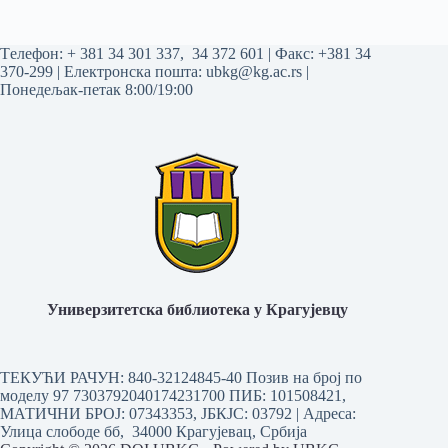
Tелефон:
+ 381 34 301 337
,
34 372 601
| Факс: +381 34
370-299 | Електронска пошта:
ubkg@kg.ac.rs
|
Понедељак-петак 8:00/19:00
Универзитетска библиотека у Крагујевцу
ТЕКУЋИ РАЧУН: 840-32124845-40 Позив на број по
моделу 97 7303792040174231700
ПИБ: 101508421,
МАТИЧНИ БРОЈ: 07343353, ЈБКЈС: 03792 | Aдреса:
Улица слободе бб, 34000 Крагујевац, Србија