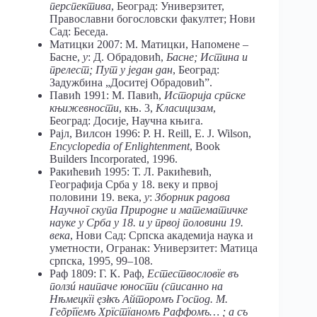
перспектива
, Београд: Универзитет,
Православни богословски факултет; Нови
Сад: Беседа.
Матицки 2007: М. Матицки, Напомене –
Басне,
у
: Д. Обрадовић,
Басне; Истина и
прелест; Пут у један дан
, Београд:
Задужбина „Доситеј Обрадовић”.
Павић 1991: М. Павић,
Историја
српске
књижевности
, књ. 3,
Класицизам
,
Београд: Досије, Научна књига.
Рајл, Вилсон 1996: P. H. Reill, E. J. Wilson,
Encyclopedia of Enlightenment
, Book
Builders Incorporated, 1996.
Ракићевић 1995: Т. Л. Ракићевић,
Географија Срба у 18. веку и првој
половини 19. века,
у
:
Зборник радова
Научног скупа Природне и математичке
науке у Срба у 18. и у првој половини 19.
века
, Нови Сад: Српска академија наука и
уметности, Огранак: Универзитет: Матица
српска, 1995, 99–108.
Раф 1809: Г. К. Раф,
Естествословїе въ
ползú наипаче юности (списанно на
Нѣмецкїі ęзłкъ Айторомъ Господ. М.
Геõргїемъ Хрїстїаномъ Раффомъ
… ; а съ