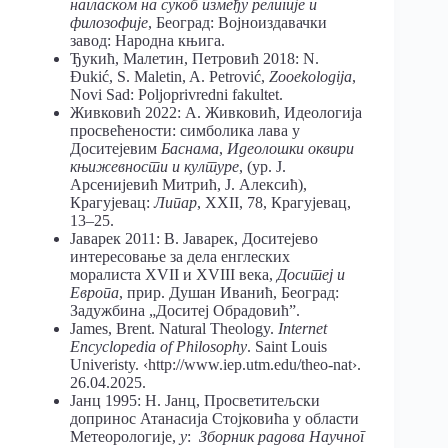
нагласком на сукоб између религије и
филозофије
, Београд: Војноиздавачки
завод: Народна књига.
Ђукић, Малетин, Петровић 2018: N.
Đukić, S. Maletin, A. Petrović,
Zooekologija
,
Novi Sad: Poljoprivredni fakultet.
Живковић 2022: А. Живковић, Идеологија
просвећености: симболика лава у
Доситејевим
Баснама
,
Идеолошки оквири
књижевности и културе
, (ур. Ј.
Арсенијевић Митрић, Ј. Алексић),
Крагујевац:
Липар
, XXII, 78, Крагујевац,
13–25.
Јаварек 2011: В. Јаварек, Доситејево
интересовање за дела енглеских
моралиста XVII и XVIII века,
Доситеј и
Европа
, прир. Душан Иванић, Београд:
Задужбина „Доситеј Обрадовић”.
James, Brent. Natural Theology.
Internet
Encyclopedia of Philosophy
. Saint Louis
Univeristy. ‹http://www.iep.utm.edu/theo-nat›.
26.04.2025.
Јанц 1995: Н. Јанц, Просветитељски
допринос Атанасија Стојковића у области
Метеорологије,
у
:
Зборник радова Научног