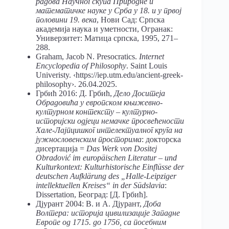
радова Научног скупа Природне и
математичке науке у Срба у 18. и у првој
половини 19. века
, Нови Сад: Српска
академија наука и уметности, Огранак:
Универзитет: Матица српска, 1995, 271–
288.
Graham, Jacob N. Presocratics.
Internet
Encyclopedia of Philosophy
. Saint Louis
Univeristy. ‹https://iep.utm.edu/ancient-greek-
philosophy›. 26.04.2025.
Грбић 2016: Д. Грбић,
Дело Доситеја
Обрадовића у европском књижевно-
културном контексту – културно-
историјски одјеци немачке просвећености
Хале-Лајпцишког интелектуалног круга на
јужнословенским просторима
: докторска
дисертација =
Das Werk von Dositej
Obradović im europäischen Literatur – und
Kulturkontext: Kulturhistorische Einflüsse der
deutschen Aufklärung des „Halle-Leipziger
intellektuellen Kreises“ in der Südslavia
:
Dissertation, Београд: [Д. Грбић].
Дјурант 2004: В. и А. Дјурант,
Доба
Волтера: историја цивилизације Западне
Европе од 1715. до 1756, са посебним