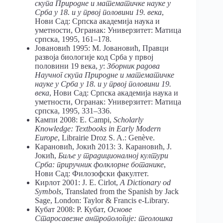
скупа Природне и математичке науке у
Срба у 18. и у првој половини 19. века
,
Нови Сад: Српска академија наука и
уметности, Огранак: Универзитет: Матица
српска, 1995, 161–178.
Јовановић 1995: М. Јовановић, Правци
развоја биологије код Срба у првој
половини 19 века,
у
:
Зборник радова
Научног скупа Природне и математичке
науке у Срба у 18. и у првој половини 19.
века
, Нови Сад: Српска академија наука и
уметности, Огранак: Универзитет: Матица
српска, 1995, 331–336.
Кампи 2008: E. Campi,
Scholarly
Knowledge: Textbooks in Early Modern
Europe
, Librairie Droz S. A.: Genève.
Карановић, Јокић 2013: З. Карановић, Ј.
Јокић,
Биље у традиционалној култури
Срба: приручник фолклорне ботанике
,
Нови Сад: Филозофски факултет.
Кирлот 2001: J. E. Cirlot,
A Dictionary od
Symbols
, Translated from the Spanish by Jack
Sage, London: Taylor & Francis e-Library.
Кубат 2008: Р. Кубат,
Основе
Старосавезне антропологије: теолошка