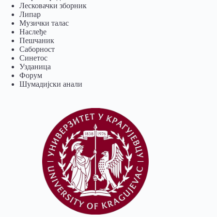
Лесковачки зборник
Липар
Музички талас
Наслеђе
Пешчаник
Саборност
Синетос
Узданица
Форум
Шумадијски анали