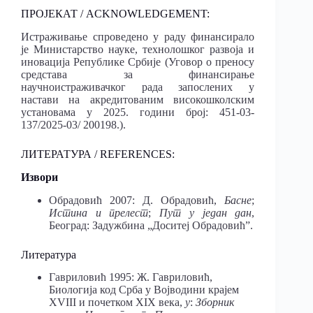
ПРОЈЕКАТ / ACKNOWLEDGEMENT:
Истраживање спроведено у раду финансирало
је Министарство науке, технолошког развоја и
иновација Републике Србије (Уговор о преносу
средстава за финансирање
научноистраживачког рада запослених у
настави на акредитованим високошколским
установама у 2025. години број: 451-03-
137/2025-03/ 200198.).
ЛИТЕРАТУРА / REFERENCES:
Извори
Обрадовић 2007: Д. Обрадовић,
Басне
;
Истина и прелест
;
Пут у један дан
,
Београд: Задужбина „Доситеј Обрадовић”.
Литература
Гавриловић 1995: Ж. Гавриловић,
Биологија код Срба у Војводини крајем
XVIII и почетком XIX века,
у
:
Зборник