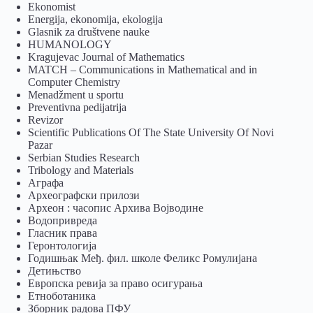
Ekonomist
Energija, ekonomija, ekologija
Glasnik za društvene nauke
HUMANOLOGY
Kragujevac Journal of Mathematics
MATCH – Communications in Mathematical and in
Computer Chemistry
Menadžment u sportu
Preventivna pedijatrija
Revizor
Scientific Publications Of The State University Of Novi
Pazar
Serbian Studies Research
Tribology and Materials
Аграфа
Археографски прилози
Археон : часопис Архива Војводине
Водопривреда
Гласник права
Геронтологија
Годишњак Међ. фил. школе Феликс Ромулијана
Детињство
Европска ревија за право осигурања
Eтноботаника
Зборник радова ПФУ