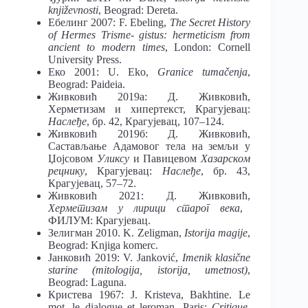
književnosti
, Beograd: Dereta.
Ебелинг 2007: F. Ebeling,
Тhe Secret History
of Hermes Trisme- gistus: hermeticism from
ancient to modern times
, London: Cornell
University Press.
Еко 2001: U. Eko,
Granice tumačenja
,
Beograd: Paideia.
Живковић 2019а: Д. Живковић,
Херметизам и хипертекст, Крагујевац:
Наслеђе
, бр. 42, Крагујевац, 107–124.
Живковић 2019б: Д. Живковић,
Састављање Адамовог тела на земљи у
Џојсовом
Уликсу
и Павицевом
Хазарском
рецнику
, Крагујевац:
Наслеђе
, бр. 43,
Крагујевац, 57–72.
Живковић 2021: Д. Живковић,
Херметизам у лирици старог века
,
ФИЛУМ: Крагујевац.
Зелигман 2010. K. Zeligman,
Istorija magije
,
Beograd: Knjiga komerc.
Јанковић 2019: V. Janković,
Imenik klasične
starine (mitologija, istorija, umetnost)
,
Beograd: Laguna.
Кристева 1967: J. Kristeva, Bakhtine. Le
mot, le dialogue et leroman, Paris:
Critique
,