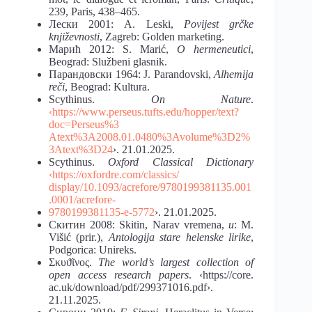
239, Paris, 438–465.
Лески 2001: A. Leski,
Povijest grčke
književnosti
, Zagreb: Golden marketing.
Mарић 2012: S. Marić,
O hermeneutici
,
Beograd: Službeni glasnik.
Парандовски 1964: J. Parandovski,
Alhemija
reči
, Beograd: Kultura.
Scythinus.
On Nature
.
‹https://www.perseus.tufts.edu/hopper/text?
doc=Perseus%3
Atext%3A2008.01.0480%3Avolume%3D2%
3Atext%3D24
›. 21.01.2025.
Scythinus.
Oxford Classical Dictionary
‹https://oxfordre.com/classics/
display/10.1093/acrefore/9780199381135.001
.0001/acrefore-
9780199381135-e-5772
›. 21.01.2025.
Скитин 2008: Skitin, Narav vremena,
u
: M.
Višić (prir.),
Antologija stare helenske lirike
,
Podgorica: Unireks.
Σκυϑῖνος.
The world’s largest collection of
open access research papers
. ‹https://core.
ac.uk/download/pdf/299371016.pdf›.
21.11.2025.