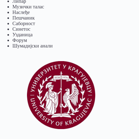
Липар
Музички талас
Наслеђе
Пешчаник
Саборност
Синетос
Узданица
Форум
Шумадијски анали