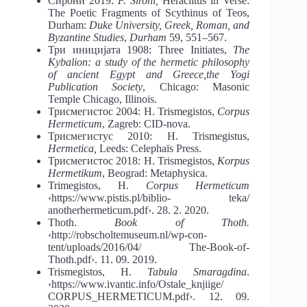
Сирони 2019:
F. Sironi,
Heraclitus in Verse:
The Poetic Fragments of Scythinus of Teos,
Durham:
Duke University, Greek, Roman, and
Byzantine Studies
,
Durham
59, 551–567.
Три иницијата 1908: Three Initiates,
The
Kybalion: a study of the hermetic philosophy
of ancient Egypt and Greece,the Yogi
Publication Society
, Chicago: Masonic
Temple Chicago, Illinois.
Трисмегистос 2004: H. Trismegistos,
Corpus
Hermeticum
, Zagreb: CID-nova.
Трисмегистус 2010: H. Trismegistus,
Hermetica,
Leeds: Celephaïs Press.
Трисмегистос 2018: H. Trismegistos,
Korpus
Hermetikum
, Beograd: Metaphysica.
Trimegistos, H.
Corpus Hermeticum
‹https://www.pistis.pl/biblio- teka/
anotherhermeticum.pdf›. 28. 2. 2020.
Thoth.
Book of Thoth.
‹http://robscholtemuseum.nl/wp-con-
tent/uploads/2016/04/ The-Book-of-
Thoth.pdf›. 11. 09. 2019.
Trismegistos, H.
Tabula Smaragdina
.
‹https://www.ivantic.info/Ostale_knjiige/
CORPUS_HERMETICUM.pdf›. 12. 09.