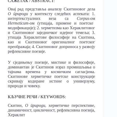
САЖЕТАК / ABSTRACT:
Овај рад представља анализу Скитиновог дела
О природи
у контексту следећих аспеката: 1.
интертекстуалних веза са
Corpus-
ом
Hermeticum-
ом (утицаја, примене и поетске
модификације); 2. херметизма као Хераклитовог
и Скитиновог заједничког идејног темеља; 3.
утицаја Хераклитове философије на Скитина,
као и Скитиновог оригиналног поетског
преображаја; 4. Скитиновог доприноса у развоју
рефлексивне поезије.
У сједињењу поезије, мистике и философије,
доминантан је Скитинов израз промишљања о
тајнама времена у космичким сагласјима.
Скитинове херметичке поетске конструкције
скривају кодиране истине о универзуму,
природи и човеку.
КЉУЧНЕ РЕЧИ / KEYWORDS:
Скитин,
О природи
, херметичке перспективе,
динамичност, цикличност, рефлексивна поезија,
Хераклит