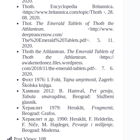
2020.
Thoth. Encyclopedia Britannica.
‹https://www.britannica.com/topic/Thoth ›. 28.
08. 2020.
Thot.
The Emerald Tablets of Thoth the
Athlantean
. <http://www.
deeptrancenow.com/
The%20Emerald%20Tablets.pdf>. 5. 11.
2020.
Thoth the Athlantean.
The Emerald Tablets of
Thoth the Athlantean
. ‹https://
awakenedonez.files.wordpress.
com/2018/11/the-emerald-tablets.pdf›. 7. 6.
2020.
Фохт 1976: I. Foht,
Tajna umjetnosti
, Zagreb:
Školska knjiga.
Хамваш 2012: B. Hamvaš,
Pet genija,
Tabula smaragdina
, Beograd: Službeni
glasnik.
Хераклит 1979: Heraklit,
Fragmenti
,
Beograd: Grafos.
Хераклит и др. 1990: Heraklit, F. Helderlin,
F. Niče, M. Hajdeger,
Pevanje i mišljenje
,
Beograd: Moderna.
Post Views:
108