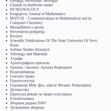
Energija, ekonomija, ekologija
Glasnik za društvene nauke
HUMANOLOGY
Kragujevac Journal of Mathematics
MATCH – Communications in Mathematical and in
Computer Chemistry
Menadžment u sportu
Preventivna pedijatrija
Revizor
Scientific Publications Of The State University Of Novi
Pazar
Serbian Studies Research
Tribology and Materials
Аграфа
Археографски прилози
Археон : часопис Архива Војводине
Водопривреда
Гласник права
Геронтологија
Годишњак Међ. фил. школе Феликс Ромулијана
Детињство
Европска ревија за право осигурања
Eтноботаника
Зборник радова ПФУ
Лесковачки зборник