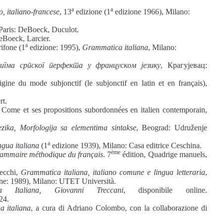
a
a
, italiano-francese
, 13
edizione (1
edizione 1966), Milano:
 Paris: DeBoeck, Duculot.
eBoeck, Larcier.
а
ifone (1
edizione: 1995),
Grammatica italiana
, Milano:
игма српског перфекта у француском језику
, Крагујевац:
e du mode subjonctif (le subjonctif en latin et en français),
rt.
me et ses propositions subordonnées en italien contemporain,
ezika, Morfologija sa elementima sintakse
, Beograd: Udruženje
a
ngua italiana
(1
edizione 1939), Milano: Casa editrice Ceschina.
ème
ammaire méthodique du français
. 7
édition, Quadrige manuels,
vecchi,
Grammatica italiana, italiano comune e lingua letteraria
,
ne: 1989), Milano: UTET Università.
dia Italiana, Giovanni Treccani
, disponibile online.
24.
a italiana
, a cura di Adriano Colombo, con la collaborazione di