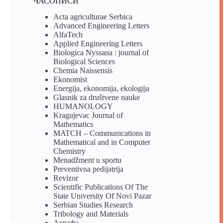
ЧАСОПИСИ
Acta agriculturae Serbica
Advanced Engineering Letters
AlfaTech
Applied Engineering Letters
Biologica Nyssana : journal of
Biological Sciences
Chemia Naissensis
Ekonomist
Energija, ekonomija, ekologija
Glasnik za društvene nauke
HUMANOLOGY
Kragujevac Journal of
Mathematics
MATCH – Communications in
Mathematical and in Computer
Chemistry
Menadžment u sportu
Preventivna pedijatrija
Revizor
Scientific Publications Of The
State University Of Novi Pazar
Serbian Studies Research
Tribology and Materials
Аграфа