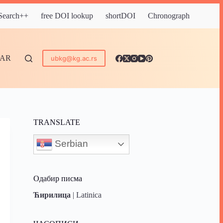
 Search++
free DOI lookup
shortDOI
Chronograph
DAR
ubkg@kg.ac.rs
TRANSLATE
Serbian
Одабир писма
Ћирилица
|
Latinica