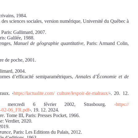
crivains, 1984.
s des sciences sociales, version numérique, Université du Québec à
, Paris: Gallimard, 2007.
ris: Galilée, 1988.
menges,
Manuel de géographie quantitative
, Paris: Armand Colin,
ivre de poche, 2001.
llimard, 2004.
rnes d’efficacité semiparamétriques,
Annales d’Économie et de
raux. ‹
https://lactualite.com/
culture/lespoir-de-malraux/
›. 20. 12.
 mercredi 6 février 2002, Strasbourg.
‹https://
-02-06_FR.pdf
›. 19. 12. 2024.
re
. Tome III, Paris: Presses Pocket, 1966.
e: Verdier, 2020.
 2019.
France
, Paris: Les Editions du Palais, 2012.
le d’editions, 1963.