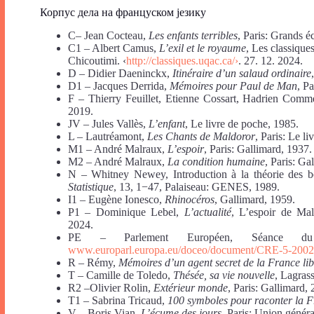
Корпус дела на француском језику
C– Jean Cocteau,
Les enfants terribles
, Paris: Grands é
C1 – Albert Camus,
L’exil et le royaume
, Les classique
Chicoutimi. ‹
http://classiques.uqac.ca/›
. 27. 12. 2024.
D – Didier Daeninckx,
Itinéraire d’un salaud ordinaire
D1 – Jacques Derrida,
Mémoires pour Paul de Man
, Pa
F – Thierry Feuillet, Etienne Cossart, Hadrien Com
2019.
JV – Jules Vallès,
L’enfant
, Le livre de poche, 1985.
L – Lautréamont,
Les Chants de Maldoror
, Paris: Le l
M1 – André Malraux,
L’espoir
, Paris: Gallimard, 1937.
M2 – André Malraux,
La condition humaine
, Paris: Ga
N – Whitney Newey, Introduction à la théorie des bo
Statistique
, 13, 1−47, Palaiseau: GENES, 1989.
I1 – Eugène Ionesco,
Rhinocéros
, Gallimard, 1959.
P1 – Dominique Lebel,
L’actualité
, L’espoir de Mal
2024.
PE – Parlement Européen, Séance du
www.europarl.europa.eu/doceo/document/CRE-5-2002
R – Rémy,
Mémoires d’un agent secret de la France lib
T – Camille de Toledo,
Thésée, sa vie nouvelle
, Lagrass
R2 –Olivier Rolin,
Extérieur monde
, Paris: Gallimard,
Т1 – Sabrina Tricaud,
100 symboles pour raconter la 
V – Boris Vian,
L’écume des jours
, Paris: Union généra