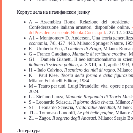
Корпус дела на италијанском језику
A – Assemblea Roma, Relazione del presidente 
Confederazione italiana armatori, disponibile online.
del
Presidente-uscente-Nicola-Coccia.pdf
›. 27. 12. 2024
A1 – Montgomery D. Anderson, Una teoria generalizzat
economia
, 7/8, 427−448, Milano: Springer Nature, 195
E – Umberto Eco,
Il cimitero di Praga
, Milano: Roman
G – Franco Gaudiano,
Manuale di scrittura creativa
, M
G1 – Daniela Gianetti, Il neo-istituzionalismo in scienza
italiana di scienza politica
, a. XXIII, n. 1, aprile 1993,
I1 – Italo Calvino,
Il sentiero dei nidi di ragno
, Milano:
K – Paul Klee,
Teoria della forma e della figurazio
Milano: Feltrinelli Editore, 1984.
M – Teatro per tutti, Luigi Pirandello: vita, opere e pen
2024.
L – Stefano Lanza,
Manuale Ragionato di Teoria Musi
S – Leonardo Sciascia,
Il giorno della civetta
, Milano: 
S1 – Leonardo Sciascia,
L’adoradile Stendhal
, Milano:
TL – Tommaso Landolfi,
Le più belle pagine
, Milano: 
Z1 – Zagor,
Il segreto degli Anasazi
, Milano: Sergio Bo
Литература