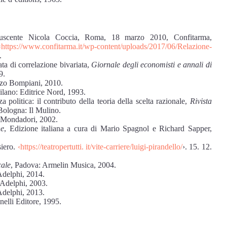
uscente Nicola Coccia, Roma, 18 marzo 2010, Confitarma,
‹https://www.confitarma.it/wp-content/uploads/2017/06/Relazione-
.
a di correlazione bivariata,
Giornale degli economisti e annali di
9.
zo Bompiani, 2010.
ilano: Editrice Nord, 1993.
 politica: il contributo della teoria della scelta razionale,
Rivista
 Bologna: Il Mulino.
 Mondadori, 2002.
ne
, Edizione italiana a cura di Mario Spagnol e Richard Sapper,
siero.
‹https://teatropertutti.
it/vite-carriere/luigi-pirandello/
›. 15. 12.
cale
, Padova: Armelin Musica, 2004.
Adelphi, 2014.
 Adelphi, 2003.
Adelphi, 2013.
nelli Editore, 1995.