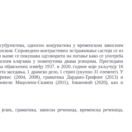
 субјунктива, односно конјунктива у временским зависним
анском. Спроведено контрастивно истраживање састоји се из
и њиме се покушава одговорити на питање како се употреба
висним клаузама у поменутима двама језицима. Прегледани
ва објављених између 1937. и 2020. године који укључују 16
та заседања, 1 драмско дело, 1 стрип (укупно 31 елемент). У
ревис (2004, 2008), граматика Дардано-Трифоне (2013) и
ровели Мацолени-Скампа (2011), Јовановић (2020), као и
 језик, граматика, зависна реченица, временска реченица,