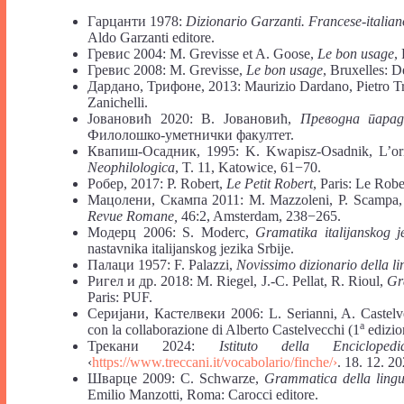
Гарцанти 1978:
Dizionario Garzanti. Francese-italiano
Aldo Garzanti editore.
Гревис 2004: M. Grevisse et A. Goose,
Le bon usage
,
Гревис 2008: М. Grevisse,
Le bon usage
, Bruxelles: D
Дардано, Трифоне, 2013: Maurizio Dardano, Pietro Tr
Zanichelli.
Јовановић 2020: В. Јовановић,
Преводна парад
Филолошко-уметнички факултет.
Квапиш-Осадник, 1995: K. Kwapisz-Osadnik, L’origin
Neophilologica
, T. 11, Katowice, 61−70.
Робер, 2017: P. Robert,
Le Petit Robert
, Paris: Le Robe
Мацолени, Скампа 2011: M. Mazzoleni, P. Scampa, Co
Revue Romane,
46:2, Amsterdam, 238−265.
Модерц 2006: S. Moderc,
Gramatika italijanskog j
nastavnika italijanskog jezika Srbije.
Палаци 1957: F. Palazzi,
Novissimo dizionario della li
Ригел и др. 2018: M. Riegel, J.-C. Pellat, R. Rioul,
Gr
Paris: PUF.
Серијани, Кастелвеки 2006: L. Serianni, A. Castel
a
con la collaborazione di Alberto Castelvecchi (1
edizio
Трекани 2024:
Istituto della Enciclope
‹
https://www.treccani.it/vocabolario/finche/›
. 18. 12. 20
Шварце 2009: C. Schwarze,
Grammatica della lingu
Emilio Manzotti, Roma: Carocci editore.