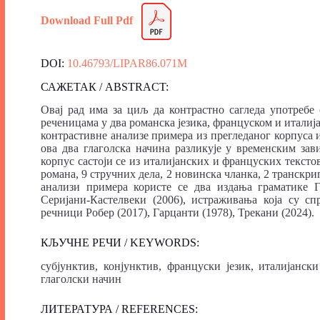
Download Full Pdf
DOI:
10.46793/LIPAR86.071M
САЖЕТАК / ABSTRACT:
Овај рад има за циљ да контрастно сагледа употребе
реченицама у два романска језика, француском и италиј
контрастивне анализе примера из прегледаног корпуса 
ова два глаголска начина разликује у временским за
корпус састоји се из италијанских и француских тексто
романа, 9 стручних дела, 2 новинска чланка, 2 транскрип
анализи примера користе се два издања граматике Г
Серијани-Кастелвеки (2006), истраживања која су сп
речници Робер (2017), Гарцанти (1978), Трекани (2024).
КЉУЧНЕ РЕЧИ / KEYWORDS:
субјунктив, конјунктив, француски језик, италијански
глаголски начин
ЛИТЕРАТУРА / REFERENCES: