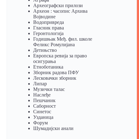
Археографски прилози
Археон : часопис Архива
Војводине
Водопривреда
Гласник права
Геронтологија
Годишњак Међ. фил. школе
Феликс Ромулијана
Детињство
Европска ревија за право
осигурања
Eтноботаника
Зборник радова ПФУ
Лесковачки зборник
Липар
Музички талас
Наслеђе
Пешчаник
Саборност
Синетос
Узданица
Форум
Шумадијски анали