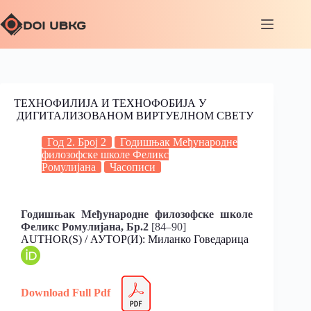
ТЕХНОФИЛИЈА И ТЕХНОФОБИЈА У
ДИГИТАЛИЗОВАНОМ ВИРТУЕЛНОМ СВЕТУ
Год 2. Број 2
Годишњак Међународне
филозофске школе Феликс
Ромулијана
Часописи
Годишњак Међународне филозофске школе
Феликс Ромулијана, Бр.2
[84–90]
AUTHOR(S) / АУТОР(И): Миланко Говедарица
Download Full Pdf