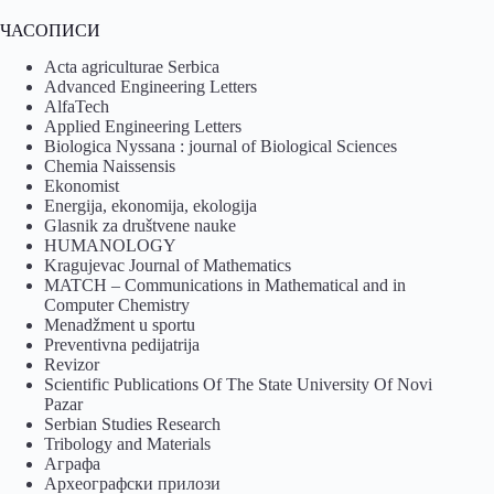
ЧАСОПИСИ
Acta agriculturae Serbica
Advanced Engineering Letters
AlfaTech
Applied Engineering Letters
Biologica Nyssana : journal of Biological Sciences
Chemia Naissensis
Ekonomist
Energija, ekonomija, ekologija
Glasnik za društvene nauke
HUMANOLOGY
Kragujevac Journal of Mathematics
MATCH – Communications in Mathematical and in
Computer Chemistry
Menadžment u sportu
Preventivna pedijatrija
Revizor
Scientific Publications Of The State University Of Novi
Pazar
Serbian Studies Research
Tribology and Materials
Аграфа
Археографски прилози