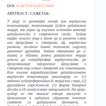
DOI:
10.46793/FelixR25.084G
ABSTRACT / САЖЕТАК:
У раду се разматра онлајн или виртуелна
комуникација, комуникација путем дигиталних
медијa, као један од кључних аспеката инвазије
дигиталности у савременом свету. Аутор
најпре излаже увид о томе да је размена слика
или представа о стварима, тј. виртуелна
размена, постала главни економски садржај
данашњег друштва. Затим објашњава да су
појава и убрзани развој дигиталних медија
довели до хипертрофије виртуелности, до
предоминације заједничких представа о
стварима над самим стварима или чињеницама.
Као кључне карактеристике дигитализоване
виртуелне комуникације анализирају се: (1)
магична аутореферентност медијских слика, (2)
друштвена умреженост, (3) форма бинарног
теста и (4) компулсивна заводљивост. На крају,
аутор из ове анализе изводи закључке о
привлачним и одбојним странама човекове
симбиозе са дигиталном техником, о