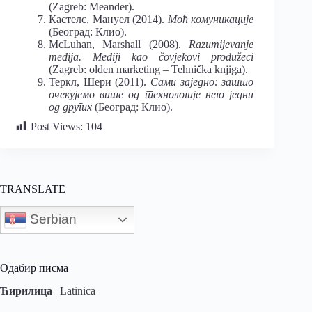
(Zagreb: Meander).
Кастелс, Мануел (2014).
Моћ комуникације
(Београд: Клио).
McLuhan, Marshall (2008).
Razumijevanje
medija. Mediji kao čovjekovi produžeci
(Zagreb: olden marketing – Tehnička knjiga).
Теркл, Шери (2011).
Сами заједно: зашто
очекујемо више од технологије него једни
од других
(Београд: Клио).
Post Views:
104
TRANSLATE
Serbian
Одабир писма
Ћирилица
|
Latinica