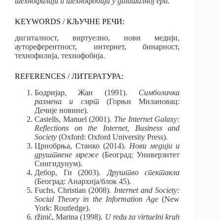
технофилији и технофобији у дигиталној ери.
KEYWORDS / КЉУЧНЕ РЕЧИ:
дигиталност, виртуелно, нови медији,
аутореферентност, интернет, бинарност,
технофилија, технофобија.
REFERENCES / ЛИТЕРАТУРА:
Бодријар, Жан (1991).
Симболичка
размена и смрт
(Горњи Милановац:
Дечије новине).
Castells, Manuel (2001).
The Internet Galaxy:
Reflections on the Internet, Business and
Society
(Oxford: Oxford University Press).
Црнобрња, Станко (2014).
Нови медији и
друштвене мреже
(Београд: Универзитет
Сингидунум).
Дебор, Ги (2003).
Друштво спектакла
(Београд: Анархија/блок 45).
Fuchs, Christian (2008).
Internet and Society:
Social Theory in the Information Age
(New
York: Routledge).
ržinić, Marina (1998).
U redu za virtuelni kruh