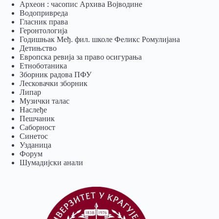
Археон : часопис Архива Војводине
Водопривреда
Гласник права
Геронтологија
Годишњак Међ. фил. школе Феликс Ромулијана
Детињство
Европска ревија за право осигурања
Eтноботаника
Зборник радова ПФУ
Лесковачки зборник
Липар
Музички талас
Наслеђе
Пешчаник
Саборност
Синетос
Узданица
Форум
Шумадијски анали