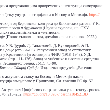
оре са представницима привремених институција самоуправе
е вођењу унутрашњег дијалога о Косову и Метохији.
https://
етохији од Берлинског конгреса до Балканских ратова. У К.
, садашњост и будућност
(Научни скупови, књ. CXV,
рпска академија наука и уметности.
ије
(Попис становништва, домаћинстава и станова 2022.).
иса. У В. Ђурић, Д. Танасковић, Д. Вукмировић, & П.
ик Србије
(стр. 84–93). Републички завод за статистику.
ца у Краљевини Југославији и ФНРЈ (1918–1948). У Д.
 века
(стр. 111–126). Завод за уџбенике и наставна средства.
и.
Политичка
ревија,
15
(1), 71–90.
Босни и Старој Србији
. Издавачко предузеће „Веселин
 о актуелном стању на Косову и Метохији након
туција самоуправе у Приштини, Сл. гласник РС бр. 57
8). Актуелност Цвијићевих истраживања у контексту српско-
 45
, 213–232.
https://doi.org/10.5937/
bastina1845213D