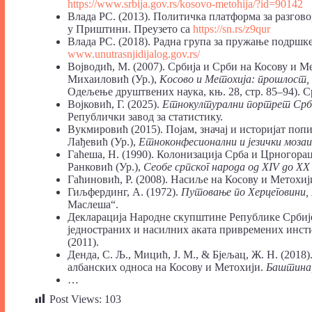
https://www.srbija.gov.rs/kosovo-metohija/?id=90142
Влада РС. (2013). Политичка платформа за разгов
у Приштини. Преузето са
https://sn.rs/z9qur
Влада РС. (2018). Радна група за пружање подршк
www.unutrasnjidijalog.gov.rs/
Војводић, М. (2007). Србија и Срби на Косову и М
Михаиловић (Ур.),
Косово и Метохија: прошлост
Одељење друштвених наука, књ. 28, стр. 85–94). С
Војковић, Г. (2025).
Етнокултурални портрет Срб
Републички завод за статистику.
Вукмировић (2015). Појам, значај и историјат поп
Лађевић (Ур.),
Етноконфесионални и језички моза
Гаћеша, Н. (1990). Колонизација Срба и Црногора
Ранковић (Ур.),
Сеобе српског народа од XIV до XX
Гаћиновић, Р. (2008). Насиље на Косову и Метохиј
Гиљфердинг, А. (1972).
Путовање по Херцеговини, 
Маслеша“.
Декларација Народне скупштине Републике Србије
једностраних и насилних аката привремених инсти
(2011).
Денда, С. Љ., Мицић, Ј. М., & Бјељац, Ж. Н. (201
албанских односа на Косову и Метохији.
Баштина,
…
Post Views:
103