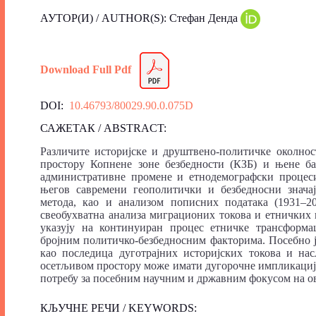
АУТОР(И) / AUTHOR(S): Стефан Денда
Download Full Pdf
DOI:
10.46793/80029.90.0.075D
САЖЕТАК / ABSTRACT:
Различите историјске и друштвено-политичке околно
простору Копнене зоне безбедности (КЗБ) и њене ба
административне промене и етнодемографски процеси
његов савремени геополитички и безбедносни знача
метода, као и анализом пописних података (1931–20
свеобухватна анализа миграционих токова и етничких п
указују на континуиран процес етничке трансформ
бројним политичко-безбедносним факторима. Посебно ј
као последица дуготрајних историјских токова и на
осетљивом простору може имати дугорочне импликације
потребу за посебним научним и државним фокусом на о
КЉУЧНЕ РЕЧИ / KEYWORDS: