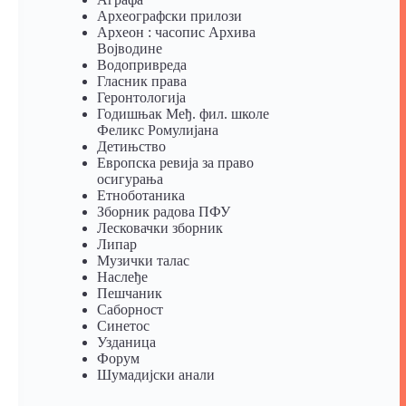
Археографски прилози
Археон : часопис Архива
Војводине
Водопривреда
Гласник права
Геронтологија
Годишњак Међ. фил. школе
Феликс Ромулијана
Детињство
Европска ревија за право
осигурања
Eтноботаника
Зборник радова ПФУ
Лесковачки зборник
Липар
Музички талас
Наслеђе
Пешчаник
Саборност
Синетос
Узданица
Форум
Шумадијски анали