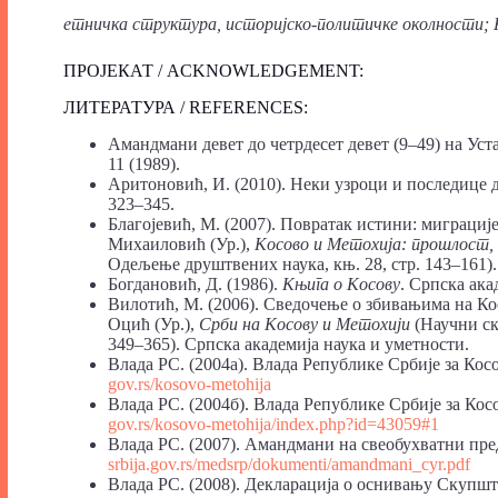
етничка структура, историјско-политичке околности; 
ПРОЈЕКАТ / ACKNOWLEDGEMENT:
ЛИТЕРАТУРА / REFERENCES:
Амандмани девет до четрдесет девет (9–49) на Уст
11 (1989).
Аритоновић, И. (2010). Неки узроци и последице 
323–345.
Благојевић, М. (2007). Повратак истини: миграциј
Михаиловић (Ур.),
Косово
и
Метохија:
прошлост,
Одељење друштвених наука, књ. 28, стр. 143–161).
Богдановић, Д. (1986).
Књига
о
Косову
. Српска ака
Вилотић, M. (2006). Сведочење о збивањима на Ко
Оцић (Ур.),
Срби на Косову и Метохији
(Научни ск
349–365). Српска академија наука и уметности.
Влада РС. (2004а). Влада Републике Србије за Кос
gov.rs/kosovo-metohija
Влада РС. (2004б). Влада Републике Србије за Кос
gov.rs/kosovo-metohija/index.php?id=43059#1
Влада РС. (2007). Амандмани на свеобухватни пре
srbija.gov.rs/medsrp/dokumenti/amandmani_cyr.pdf
Влада РС. (2008). Декларација о оснивању Скупш