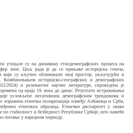
сти утицале су на динамику етнодемографских процеса на
фер зоне. Циљ рада је да се прикаже историјска генеза,
 који су кључно обликовали овај простор, укључујући и
ј. Комбиновањем историјско-географских и демографских
22/2024) и релевантне научне литературе, спроведена је
ромена од краја 19. века до данас. Резултати истраживања
ације условљене негативним демографским трендовима и
е изражена етничка поларизација између Албанаца и Срба,
слеђених етничких образаца. Етнички диспаритет у овако
 по стабилност и безбедност Републике Србије, што намеће
во питање у наредном периоду.