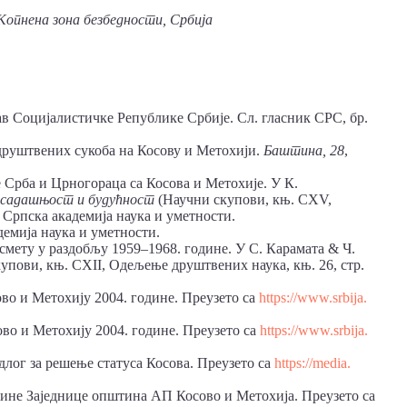
Копнена зона безбедности, Србија
ав Социјалистичке Републике Србије. Сл. гласник СРС, бр.
друштвених сукоба на Косову и Метохији.
Баштина, 28
,
е Срба и Црногораца са Косова и Метохије. У К.
садашњост
и
будућност
(Научни скупови, књ. CXV,
 Српска академија наука и уметности.
демија наука и уметности.
смету у раздобљу 1959–1968. године. У С. Карамата & Ч.
упови, књ. CXII, Одељење друштвених наука, књ. 26, стр.
ово и Метохију 2004. године. Преузето са
https://www.srbija.
ово и Метохију 2004. године. Преузето са
https://www.srbija.
длог за решење статуса Косова. Преузето са
https://media.
тине Заједнице општина АП Косово и Метохија. Преузето са