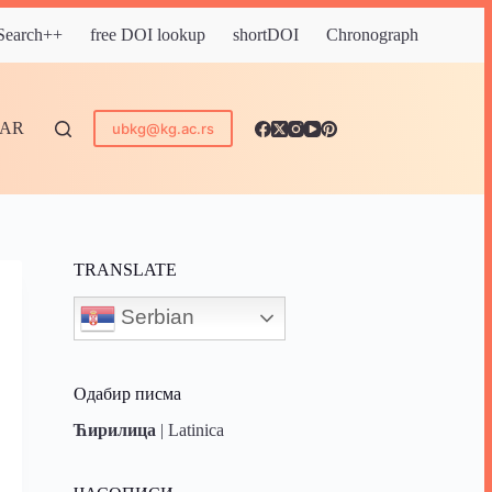
 Search++
free DOI lookup
shortDOI
Chronograph
DAR
ubkg@kg.ac.rs
TRANSLATE
Serbian
Одабир писма
Ћирилица
|
Latinica