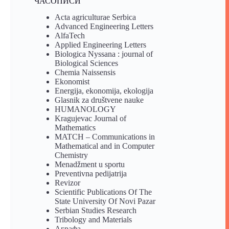
ЧАСОПИСИ
Acta agriculturae Serbica
Advanced Engineering Letters
AlfaTech
Applied Engineering Letters
Biologica Nyssana : journal of
Biological Sciences
Chemia Naissensis
Ekonomist
Energija, ekonomija, ekologija
Glasnik za društvene nauke
HUMANOLOGY
Kragujevac Journal of
Mathematics
MATCH – Communications in
Mathematical and in Computer
Chemistry
Menadžment u sportu
Preventivna pedijatrija
Revizor
Scientific Publications Of The
State University Of Novi Pazar
Serbian Studies Research
Tribology and Materials
Аграфа