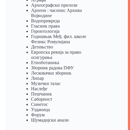
Археографски прилози
Археон : часопис Архива
Војводине
Водопривреда
Гласник права
Геронтологија
Годишњак Међ. фил. школе
Феликс Ромулијана
Детињство
Европска ревија за право
осигурања
Eтноботаника
Зборник радова ПФУ
Лесковачки зборник
Липар
Музички талас
Наслеђе
Пешчаник
Саборност
Синетос
Узданица
Форум
Шумадијски анали