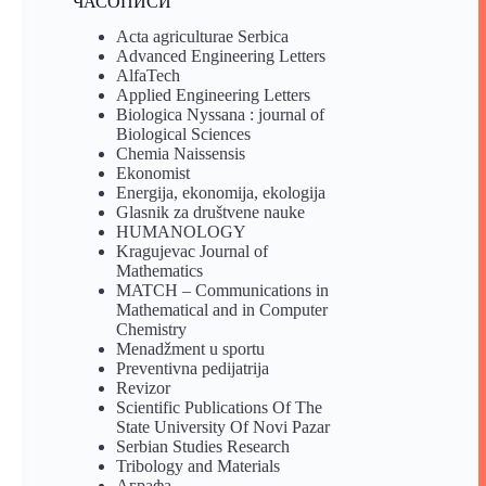
ЧАСОПИСИ
Acta agriculturae Serbica
Advanced Engineering Letters
AlfaTech
Applied Engineering Letters
Biologica Nyssana : journal of
Biological Sciences
Chemia Naissensis
Ekonomist
Energija, ekonomija, ekologija
Glasnik za društvene nauke
HUMANOLOGY
Kragujevac Journal of
Mathematics
MATCH – Communications in
Mathematical and in Computer
Chemistry
Menadžment u sportu
Preventivna pedijatrija
Revizor
Scientific Publications Of The
State University Of Novi Pazar
Serbian Studies Research
Tribology and Materials
Аграфа