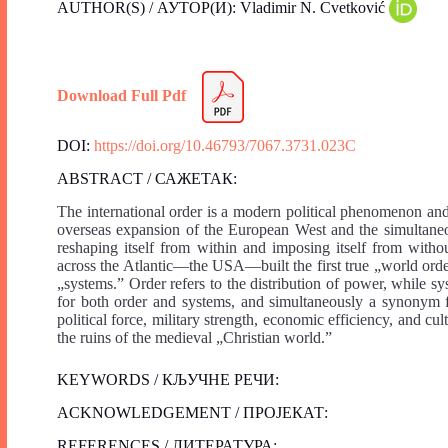
AUTHOR(S) / АУТОР(И): Vladimir N. Cvetković
Download Full Pdf
DOI:
https://doi.org/10.46793/7067.3731.023C
ABSTRACT / САЖЕТАК:
The international order is a modern political phenomenon and 
overseas expansion of the European West and the simultaneou
reshaping itself from within and imposing itself from witho
across the Atlantic—the USA—built the first true „world order
„systems.” Order refers to the distribution of power, while s
for both order and systems, and simultaneously a synonym f
political force, military strength, economic efficiency, and c
the ruins of the medieval „Christian world.”
KEYWORDS / КЉУЧНЕ РЕЧИ:
ACKNOWLEDGEMENT / ПРОЈЕКАТ:
REFERENCES / ЛИТЕРАТУРА: