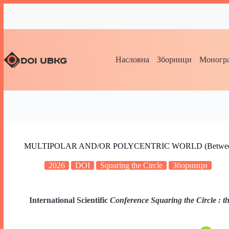
Насловна
Зборници
Моногра
MULTIPOLAR AND/OR POLYCENTRIC WORLD (Between Va
2026
DOI
Squaring the Circle
Зборници
International Scientific
Conference Squaring the Circle : 