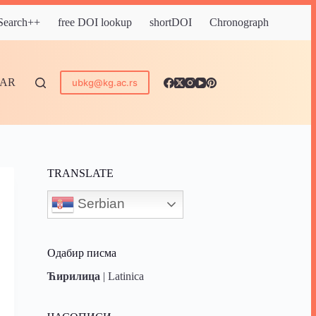
 Search++
free DOI lookup
shortDOI
Chronograph
DAR
ubkg@kg.ac.rs
TRANSLATE
Serbian
Одабир писма
Ћирилица
|
Latinica