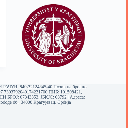
РАЧУН: 840-32124845-40 Позив на број по
97 7303792040174231700
ПИБ: 101508421,
 БРОЈ: 07343353, ЈБКЈС: 03792 | Aдреса:
ободе бб, 34000 Крагујевац, Србија