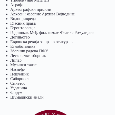
Tribology and Materials
Аграфа
Археографски прилози
Археон : часопис Архива Војводине
Водопривреда
Гласник права
Геронтологија
Годишњак Међ. фил. школе Феликс Ромулијана
Детињство
Европска ревија за право осигурања
Eтноботаника
Зборник радова ПФУ
Лесковачки зборник
Липар
Музички талас
Наслеђе
Пешчаник
Саборност
Синетос
Узданица
Форум
Шумадијски анали