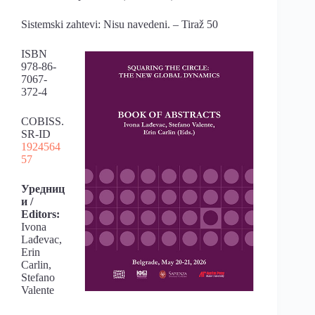
Sistemski zahtevi: Nisu navedeni. – Tiraž 50
ISBN
978-86-
7067-
372-4
COBISS.
SR-ID
1924564
57
Уредниц
и /
Editors:
Ivona
Lađevac,
Erin
Carlin,
Stefano
Valente