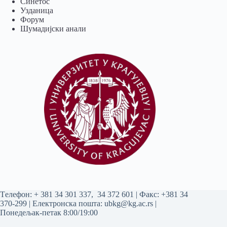
Синетос
Узданица
Форум
Шумадијски анали
Tелефон:
+ 381 34 301 337
,
34 372 601
| Факс: +381 34
370-299 | Електронска пошта:
ubkg@kg.ac.rs
|
Понедељак-петак 8:00/19:00