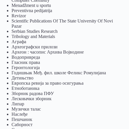
Computer Chemistry
Menadžment u sportu
Preventivna pedijatrija
Revizor
Scientific Publications Of The State University Of Novi
Pazar
Serbian Studies Research
Tribology and Materials
Аграфа
Археографски прилози
Археон : часопис Архива Војводине
Водопривреда
Гласник права
Геронтологија
Годишњак Међ. фил. школе Феликс Ромулијана
Детињство
Европска ревија за право осигурања
Eтноботаника
Зборник радова ПФУ
Лесковачки зборник
Липар
Музички талас
Наслеђе
Пешчаник
Саборност