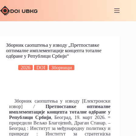
Зборник саопштења у изводу „Претпоставке
оптималне имплементације концепта тоталне
одбране у Републици Србији“
2026
DOI
Зборници
Зборник саопштења у изводу [Електронски
извор] /
Претпоставке оптималне
имплементације концепта тоталне одбране у
Републици Србији
, Београд, 19. март 2026. =
приредили Вељко Благојевић, Драган Станар. –
Београд : Институт за међународну политику и
привреду : Институт за стратегијска