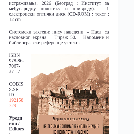
истраживања, 2026 (Београд : Институт за
међународну политику и привреду). – 1
електронски оптички диск (CD-ROM) : текст ;
12 cm
Системски захтеви: нису наведени. – Насл. са
насловног екрана. – Тираж 50. – Напомене и
библиографске референце уз текст
ISBN
978-86-
7067-
371-7
COBIS
S.SR-
ID
192158
729
Уредн
ици /
Editors