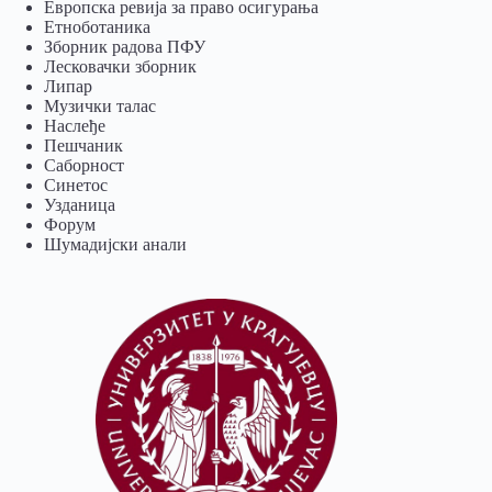
Европска ревија за право осигурања
Eтноботаника
Зборник радова ПФУ
Лесковачки зборник
Липар
Музички талас
Наслеђе
Пешчаник
Саборност
Синетос
Узданица
Форум
Шумадијски анали