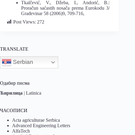
Tkalčević, V., Džeba, I., Andorić, B.:
Proračun saćastih nosača prema Eurokodu 3/
Građevinar 58 (2006)9, 709-716,
Post Views:
272
TRANSLATE
Serbian
Одабир писма
Ћирилица
|
Latinica
ЧАСОПИСИ
Acta agriculturae Serbica
Advanced Engineering Letters
AlfaTech