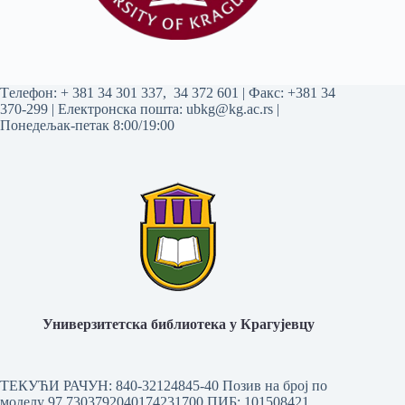
Tелефон:
+ 381 34 301 337
,
34 372 601
| Факс: +381 34
370-299 | Електронска пошта:
ubkg@kg.ac.rs
|
Понедељак-петак 8:00/19:00
Универзитетска библиотека у Крагујевцу
ТЕКУЋИ РАЧУН: 840-32124845-40 Позив на број по
моделу 97 7303792040174231700
ПИБ: 101508421,