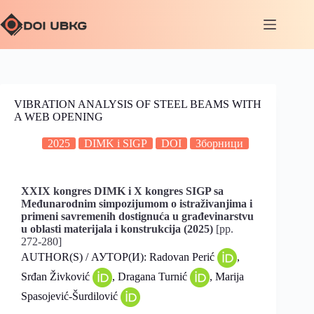
VIBRATION ANALYSIS OF STEEL BEAMS WITH
A WEB OPENING
2025
DIMK i SIGP
DOI
Зборници
XXIX kongres DIMK i X kongres SIGP sa
Međunarodnim simpozijumom o istraživanjima i
primeni savremenih dostignuća u građevinarstvu
u oblasti materijala i konstrukcija (2025)
[pp.
272-280]
AUTHOR(S) / АУТОР(И): Radovan Perić
,
Srđan Živković
, Dragana Turnić
, Marija
Spasojević-Šurdilović