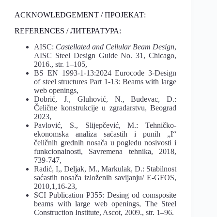
ACKNOWLEDGEMENT / ПРОЈЕКАТ:
REFERENCES / ЛИТЕРАТУРА:
AISC:
Castellated and Cellular Beam Design
,
AISC Steel Design Guide No. 31, Chicago,
2016., str. 1–105,
BS EN 1993-1-13:2024 Eurocode 3-Design
of steel structures Part 1-13: Beams with large
web openings,
Dobrić, J., Gluhović, N., Buđevac, D.:
Čelične konstrukcije u zgradarstvu, Beograd
2023,
Pavlović, S., Slijepčević, M.: Tehničko-
ekonomska analiza saćastih i punih „I“
čeličnih grednih nosača u pogledu nosivosti i
funkcionalnosti, Savremena tehnika, 2018,
739-747,
Radić, I,, Deljak, M., Markulak, D.: Stabilnost
saćastih nosača izloženih savijanju/ E-GFOS,
2010,1,16-23,
SCI Publication P355: Desing od comsposite
beams with large web openings, The Steel
Construction Institute, Ascot, 2009., str. 1–96.