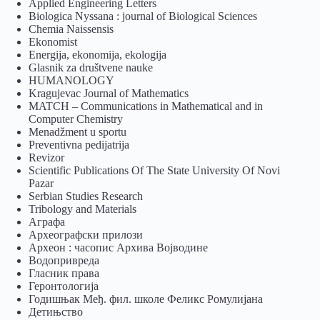
Applied Engineering Letters
Biologica Nyssana : journal of Biological Sciences
Chemia Naissensis
Ekonomist
Energija, ekonomija, ekologija
Glasnik za društvene nauke
HUMANOLOGY
Kragujevac Journal of Mathematics
MATCH – Communications in Mathematical and in
Computer Chemistry
Menadžment u sportu
Preventivna pedijatrija
Revizor
Scientific Publications Of The State University Of Novi
Pazar
Serbian Studies Research
Tribology and Materials
Аграфа
Археографски прилози
Археон : часопис Архива Војводине
Водопривреда
Гласник права
Геронтологија
Годишњак Међ. фил. школе Феликс Ромулијана
Детињство