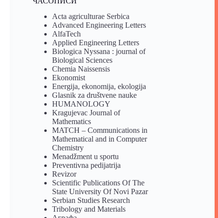
ЧАСОПИСИ
Acta agriculturae Serbica
Advanced Engineering Letters
AlfaTech
Applied Engineering Letters
Biologica Nyssana : journal of
Biological Sciences
Chemia Naissensis
Ekonomist
Energija, ekonomija, ekologija
Glasnik za društvene nauke
HUMANOLOGY
Kragujevac Journal of
Mathematics
MATCH – Communications in
Mathematical and in Computer
Chemistry
Menadžment u sportu
Preventivna pedijatrija
Revizor
Scientific Publications Of The
State University Of Novi Pazar
Serbian Studies Research
Tribology and Materials
Аграфа