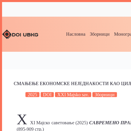
Насловна
Зборници
Моногра
СМАЊЕЊЕ ЕКОНОМСКЕ НЕЈЕДНАКОСТИ КАО ЦИЉ
2025
DOI
XXI Majsko sav.
Зборници
X
XI Maјско саветовање (2025)
САВРЕМЕНО ПРАВ
(895-909 стр.)