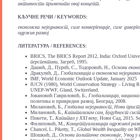
активности
применити
овај
концепт.
КЉУЧНЕ РЕЧИ / KEYWORDS:
економска
неједнакост, силе
конвергенције, силе
диверге
одржив
развој
ЛИТЕРАТУРА / REFERENCES:
BRICS, The BRICS Report 2012, India: Oxford Universi
перспективи
, Загреб, 1995.
Дашић, Д., Пурић, С., Тодоровић, Н.,
Основи
еконо
Дракулић, Д.,
Глобализација
и
економска
неједнако
IMF, World Economic Outlook Update, January 2025
IUCN (1980), World Conservation Strategy – Living R
UNEP-WWF, Gland, Switzerland.
Јовановић Гавриловић, Б.,
Глобализација,
национа
политика и привредни развој, Београд, 2008.
Милановић, Б.,
Глобална
неједнакост,
Нови
прист
Милановић, Б.,
Капитализам
сам,
Будућност
сис
Пикети, Т.,
Капитал
у
XXI
веку,
Нови Сад, 2015. Se
Филиповић, М.,
Концептуализација
одрживог
разв
Chancel, L. Piketty, T.,
Global
Wealth
Inequality
on
WI
Шошкић, Д.,
Основи
политичке
економије, Увод
у