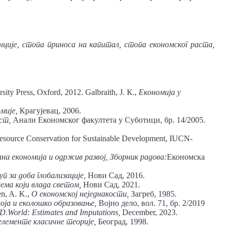
нције, стопа
приноса
на
капитал, стопа
економског
раста,
ty Press, Oxford, 2012. Galbraith, Ј. К.,
Економија
у
мије,
Крагујевац, 2006.
ст,
Анали Економског факултета у Суботици, бр. 14/2005.
esource Conservation for Sustainable Development, IUCN-
лна
економија
и
одржив
развој,
Зборник
радова:
Економска
уп
за
доба
глобализације,
Нови Сад, 2016.
тема
који
влада
светом,
Нови Сад, 2021.
n, A. K.,
О
економској
неједнакости,
Загреб, 1985.
оја
и
еколошко
образовање,
Војно дело, вол. 71, бр. 2/2019
D.World:
Estimates
and Imputations,
December, 2023.
елементе
класичне
теорије,
Београд, 1998.