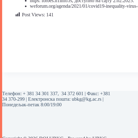
https: forbes.n1info.rs, доступно на сајту 2.02.2025.
weforum.org/agenda/2021/01/covid19-inequality-virus-
Post Views:
141
Tелефон:
+ 381 34 301 337
,
34 372 601
| Факс: +381
34 370-299 | Електронска пошта:
ubkg@kg.ac.rs
|
Понедељак-петак 8:00/19:00