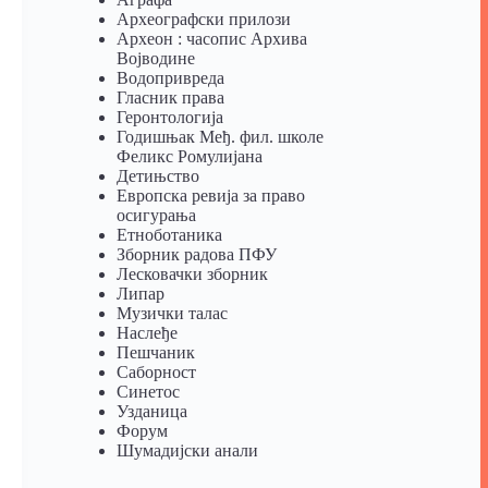
Археографски прилози
Археон : часопис Архива
Војводине
Водопривреда
Гласник права
Геронтологија
Годишњак Међ. фил. школе
Феликс Ромулијана
Детињство
Европска ревија за право
осигурања
Eтноботаника
Зборник радова ПФУ
Лесковачки зборник
Липар
Музички талас
Наслеђе
Пешчаник
Саборност
Синетос
Узданица
Форум
Шумадијски анали