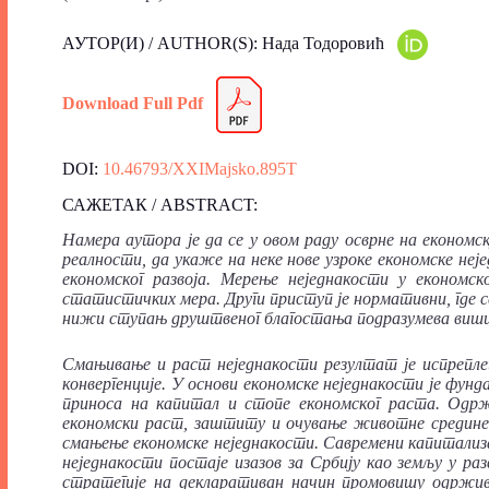
АУТОР(И) / AUTHOR(S): Нада Тодоровић
Download Full Pdf
DOI:
10.46793/XXIMajsko.895T
САЖЕТАК / ABSTRACT:
Намера
аутора
је
да
се
у
овом
раду
осврне
на
економс
реалности, да
укаже
на
неке
нове
узроке
економске
неј
економског
развоја. Мерење
неједнакости
у
економско
статистичких
мера. Други
приступ
је
нормативни, где
с
нижи
ступањ
друштвеног
благостања
подразумева
виш
Смањивање
и
раст
неједнакости
резултат
је
испрепл
конвергенције. У
основи
економске
неједнакости
је
фунд
приноса
на
капитал
и
стопе
економског
раста. Одр
економски
раст, заштиту
и
очување
животне
средин
смањење
економске
неједнакости. Савремени
капитали
неједнакости
постаје
изазов
за
Србију
као
земљу
у
раз
стратегије
на
декларативан
начин
промовишу
одржи