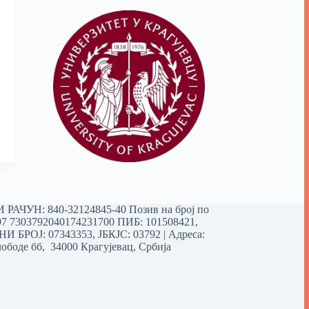
РАЧУН: 840-32124845-40 Позив на број по
97 7303792040174231700
ПИБ: 101508421,
 БРОЈ: 07343353, ЈБКЈС: 03792 | Aдреса:
ободе бб, 34000 Крагујевац, Србија