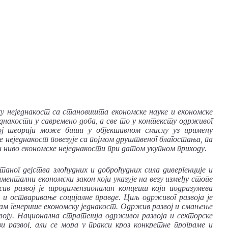
ку
неједнакост
са
становишта
економске
науке
и
економске
еднакости
у
савремено
доба, а
све
то
у
контексту
одрживог
ј
теорији
може
бити
у
објективном
смислу
уз
примену
е
неједнакост
повезује
са
појмом
друштвеног
благостања, па
и
ниво
економске
неједнакости
при
датом
укупном
приходу.
етаног
дејства
злоћудних
и
доброћудних
сила
дивергенције
и
аментални
економски
закон
који
указује
на
везу
између
стопе
жив
развој
је
тродимензионалан
концепт
који
подразумева
е
и
остваривање
социјалне
правде. Циљ
одрживог
развоја
је
зам
генерише
економску
једнакост. Одржив
развој
и
смањење
воју. Национална
стратегија
одрживог
развоја
и
секторске
ви
развој, али
се
мора
у
пракси
кроз
конкретне
програме
и