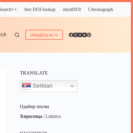
 Search++
free DOI lookup
shortDOI
Chronograph
DAR
ubkg@kg.ac.rs
TRANSLATE
Serbian
Одабир писма
Ћирилица
|
Latinica