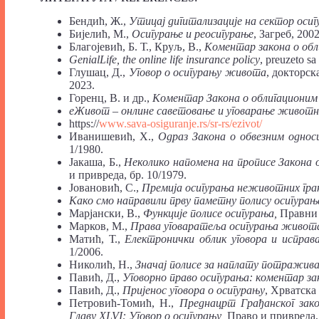
Бендић, Ж.,
Утицај
дигитализације
на
сектор
осиг
Бијелић, М.,
Осигурање
и
реосигурање
, Загреб, 2002
Благојевић, Б. Т., Круљ, В.,
Коментар
закона
о
обл
GenialLife,
the
online
life
insurance
policy
, preuzeto sa 
Глушац, Д.,
Уговор
о
осигурању
живота
, докторск
2023.
Горенц, В. и др.,
Коментар
Закона
о
облигационим
еЖивот
– онлине
саветовање
и
уговарање
животн
https://
www.sava-osiguranje.rs/sr-rs/ezivot/
Иванишевић, Х.,
Одраз
Закона
о
обвезним
однос
1/1980.
Јакаша, Б.,
Неколико
напомена
на
прописе
Закона
и привреда, бр. 10/1979.
Јовановић, С.,
Премија
осигурања
неживотних
гра
Како
смо
направили
прву
паметну
полису
осигурањ
Марјански, В.,
Функције
полисе
осигурања,
Правни ж
Марков, М.,
Права
уговаратеља
осигурања
живот
Матић, Т.,
Електронички
облик
уговора
и
исправ
1/2006.
Николић, Н.,
Значај
полисе
за
наплату
потражив
Павић, Д.,
Уговорно
право
осигурања: коментар
за
Павић, Д.,
Пријенос
уговора
о
осигурању
, Хрватска
Петровић-Томић, Н.,
Преднацрт
Грађанског
зак
Главу
XLVI: Уговор
о
осигурању,
Право и привреда, 