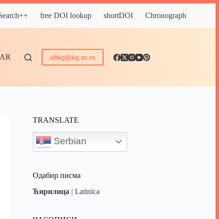
 Search++
free DOI lookup
shortDOI
Chronograph
DAR
ubkg@kg.ac.rs
TRANSLATE
Serbian
Одабир писма
Ћирилица
|
Latinica