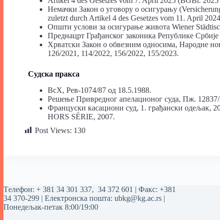
Artikel 4 des Gesetzes vom 7. April 2025 (BGBl. 2025 I
Немачки Закон о уговору о осигурању (Versicherungs
zuletzt durch Artikel 4 des Gesetzes vom 11. April 202
Општи услови за осигурање живота Wiener Städtische
Преднацрт Грађанског законика Републике Србије 
Хрватски Закон о обвезним односима, Народне новин
126/2021, 114/2022, 156/2022, 155/2023.
Судска
пракса
ВсХ, Рев-1074/87 од 18.5.1988.
Решење Привредног апелационог суда, Пж. 12837/2
Француски касациони суд, 1. грађански одељак, 20.2
HORS SÉRIE, 2007.
Post Views:
130
Tелефон:
+ 381 34 301 337
,
34 372 601
| Факс: +381
34 370-299 | Електронска пошта:
ubkg@kg.ac.rs
|
Понедељак-петак 8:00/19:00