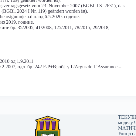
 Nr. 109) geändert worden ist).
vertragsgesetz vom 23. November 2007 (BGBl. I S. 2631), das
4 (BGBl. 2024 I Nr. 119) geändert worden ist).
 osiguranje a.d.o. од 6.5.2020. године.
из 2019. године.
е бр. 35/2005, 41/2008, 125/2011, 78/2015, 29/2018,
010 од 1.9.2011.
.2007, одл. бр. 242 F-P+B; обј. у LꞌArgus de LꞌAssurance –
ТЕКУЋИ 
моделу 
МАТИЧНИ
Улица сл