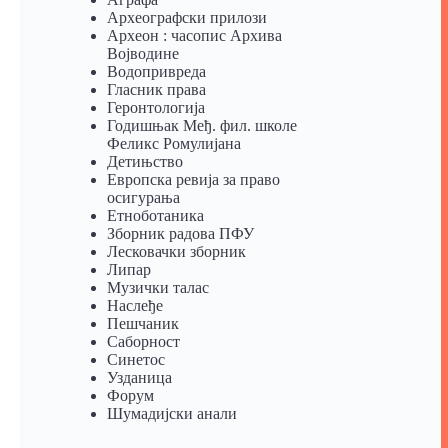
Археографски прилози
Археон : часопис Архива
Војводине
Водопривреда
Гласник права
Геронтологија
Годишњак Међ. фил. школе
Феликс Ромулијана
Детињство
Европска ревија за право
осигурања
Eтноботаника
Зборник радова ПФУ
Лесковачки зборник
Липар
Музички талас
Наслеђе
Пешчаник
Саборност
Синетос
Узданица
Форум
Шумадијски анали