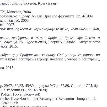
блигационим
односима
, Крагујевац –
CK, München, 2004.
гословенском
праву,
Анали Правног факултета, бр. 4/1989.
сима
, Загреб, 2005.
реб, 2007.
обвезним
односима: најзначајније
измјене, нови
институти
,
олице
осигурања
и
њезин
пријенос
према
хрватском
и
а, е-цесија, е- индосамент),
Зборник Радова: Актуалности
аксе, 2015.
осигурању
у
Грађанском
законику
Србије
који
се
односе
на
ут и права осигурања Србије посебно уговора о осигурању,
ena, 2015.
29/78, 39/85, 45/89 – одлука УСЈ и 57/89, Сл. лист СРЈ, бр.
 Сл. гласник РС, бр. 18/2020)
 Polgári Törvénykönyvről)
liches Gesetzbuch in der Fassung der Bekanntmachung vom 2.
uletzt durch