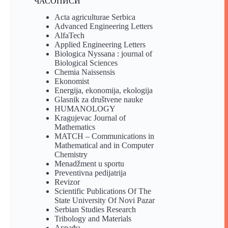
ЧАСОПИСИ
Acta agriculturae Serbica
Advanced Engineering Letters
AlfaTech
Applied Engineering Letters
Biologica Nyssana : journal of
Biological Sciences
Chemia Naissensis
Ekonomist
Energija, ekonomija, ekologija
Glasnik za društvene nauke
HUMANOLOGY
Kragujevac Journal of
Mathematics
MATCH – Communications in
Mathematical and in Computer
Chemistry
Menadžment u sportu
Preventivna pedijatrija
Revizor
Scientific Publications Of The
State University Of Novi Pazar
Serbian Studies Research
Tribology and Materials
Аграфа