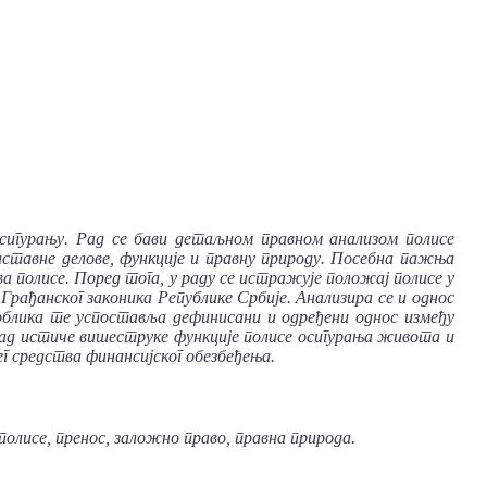
сигурању. Рад
се
бави
детаљном
правном
анализом
полисе
аставне
делове, функције
и
правну
природу. Посебна
пажња
ва
полисе. Поред
тога, у
раду
се
истражује
положај
полисе
у
Грађанског
законика
Републике
Србије. Анализира
се
и
однос
облика
те
успоставља
дефинисани
и
одређени
однос
између
ад
истиче
вишеструке
функције
полисе
осигурања
живота
и
ег
средства
финансијског
обезбеђења.
полисе, пренос, заложно
право, правна
природа.