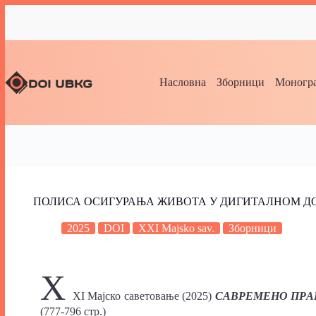
Насловна
Зборници
Моногра
ПОЛИСА ОСИГУРАЊА ЖИВОТА У ДИГИТАЛНОМ ДО
2025
DOI
XXI Majsko sav.
Зборници
X
XI Maјско саветовање (2025)
САВРЕМЕНО ПРАВ
(777-796 стр.)