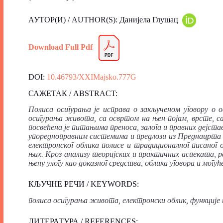
АУТОР(И) / AUTHOR(S): Данијела Глушац
Download Full Pdf
DOI:
10.46793/XXIMajsko.777G
САЖЕТАК / ABSTRACT:
Полиса
осигурања
је
исправа
о
закљученом
уговору
о
о
осигурања
живота, са
освртом
на
њен
појам, врсте, с
посвећена
је
питањима
преноса, залога
и
правних
дејста
упоредноправним
системима
и
предлози
из
Преднацрта
електронског
облика
полисе
и
традиционалног
писаног
њих. Кроз
анализу
теоријских
и
практичних
аспеката, р
њену
улогу
као
доказног
средства, облика
уговора
и
могућ
КЉУЧНЕ РЕЧИ / KEYWORDS:
полиса
осигурања
живота, електронски
облик, функције
ЛИТЕРАТУРА / REFERENCES: