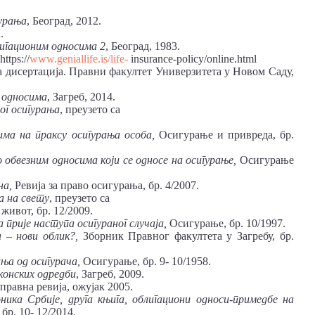
урања
, Београд, 2012.
.
игационим
односима
2
, Београд, 1983.
https://
www.geniallife.is/life-
insurance-policy/online.html
а дисертација. Правни факултет Универзитета у Новом Саду,
односима
, Загреб, 2014.
ог
осигурања
, преузето са
има
на
праксу
осигурања
особа,
Осигурање и привреда, бр.
о
обвезним
односима
који
се
односе
на
осигурање,
Осигурање
на,
Ревија за право осигурања, бр. 4/2007.
а
на
свету
, преузето са
ивот, бр. 12/2009.
а
прије
наступа
осигураног
случаја,
Осигурање, бр. 10/1997.
а
– нови
облик?,
Зборник Правног факултета у Загребу, бр.
ања
од
осигурача,
Осигурање, бр. 9- 10/1958.
конских
одредби
, Загреб, 2009.
 правна ревија, ожујак 2005.
оника
Србије, друга
књига, облигациони
односи-примедбе
на
бр. 10- 12/2014.