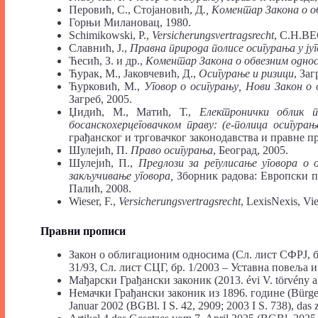
Перовић, С., Стојановић, Д
.,
Коментар
Закона
о
о
Горњи Милановац, 1980.
Schimikowski, P.,
Versicherungsvertragsrecht
, C.H.BE
Славнић, Ј.,
Правна
природа
полисе
осигурања
у
ју
Ћесић, З. и др.,
Коментар
Закона
о
обвезним
одно
Ћурак, М., Јаковчевић, Д.,
Осигурање
и
ризици
, Заг
Ћурковић, М.,
Уговор
о
осигурању, Нови
Закон
о
Загреб, 2005.
Џидић, М., Матић, Т.,
Електронички
облик
п
босанскохерцеговачком
праву: (е-полица
осигурањ
грађанског и трговачког законодавства и правне пр
Шулејић, П.
Право
осигурања
, Београд, 2005.
Шулејић, П.,
Предлози
за
регулисање
уговора
о
закључивање
уговора,
Зборник радова: Европски п
Палић, 2008.
Wieser, F.,
Versicherungsvertragsrecht
, LexisNexis, Vi
Правни
прописи
Закон о облигационим односима (Сл. лист СФРЈ, бр. 
31/93, Сл. лист СЦГ, бр. 1/2003 – Уставна повеља и
Мађарски Грађански законик (2013. évi V. törvény a
Немачки Грађански законик из 1896. године (Bürger
Januar 2002 (BGBl. I S. 42, 2909; 2003 I S. 738), das z