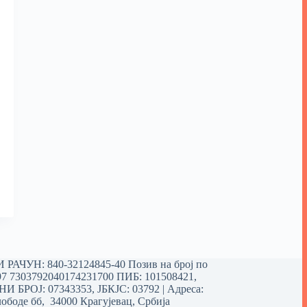
РАЧУН: 840-32124845-40 Позив на број по
97 7303792040174231700
ПИБ: 101508421,
 БРОЈ: 07343353, ЈБКЈС: 03792 | Aдреса:
ободе бб, 34000 Крагујевац, Србија