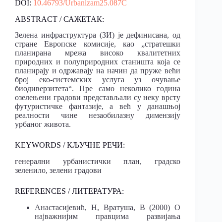
DOI:
10.46793/Urbanizam25.087C
ABSTRACT / САЖЕТАК:
Зелена инфраструктура (ЗИ) је дефинисана, од
стране Европске комисије, као „стратешки
планирана мрежа високо квалитетних
природних и полуприродних станишта која се
планирају и одржавају на начин да пруже већи
број еко-системских услуга уз очување
биодиверзитета“. Пре само неколико година
озелењени градови представљали су неку врсту
футуристичке фантазије, а већ у данашњој
реалности чине незаобилазну димензију
урбаног живота.
KEYWORDS / КЉУЧНЕ РЕЧИ:
генерални урбанистички план, градско
зеленило, зелени градови
REFERENCES / ЛИТЕРАТУРА:
Анастасијевић, Н, Вратуша, В (2000) О
најважнијим правцима развијања