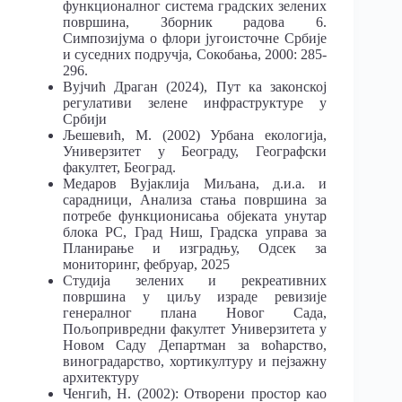
функционалног система градских зелених
површина, Зборник радова 6.
Симпозијума о флори југоисточне Србије
и суседних подручја, Сокобања, 2000: 285-
296.
Вујчић Драган (2024), Пут ка законској
регулативи зелене инфраструктуре у
Србији
Љешевић, М. (2002) Урбана екологија,
Универзитет у Београду, Географски
факултет, Београд.
Медаров Вујаклија Миљана, д.и.а. и
сарадници, Aнализа стања површина за
потребе функционисања објеката унутар
блока РС, Град Ниш, Градска управа за
Планирање и изградњу, Одсек за
мониторинг, фебруар, 2025
Студија зелених и рекреативних
површина у циљу израде ревизије
генералног плана Новог Сада,
Пољопривредни факултет Универзитета у
Новом Саду Департман за воћарство,
виноградарство, хортикултуру и пејзажну
архитектуру
Ченгић, Н. (2002): Отворени простор као