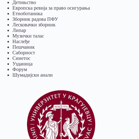
Детињство
Европска ревија за право осигурања
Eтноботаника
Зборник радова ПФУ
Лесковачки зборник
Липар
Музички талас
Наслеђе
Пешчаник
Саборност
Синетос
Узданица
Форум
Шумадијски анали