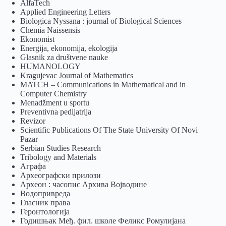
AlfaTech
Applied Engineering Letters
Biologica Nyssana : journal of Biological Sciences
Chemia Naissensis
Ekonomist
Energija, ekonomija, ekologija
Glasnik za društvene nauke
HUMANOLOGY
Kragujevac Journal of Mathematics
MATCH – Communications in Mathematical and in
Computer Chemistry
Menadžment u sportu
Preventivna pedijatrija
Revizor
Scientific Publications Of The State University Of Novi
Pazar
Serbian Studies Research
Tribology and Materials
Аграфа
Археографски прилози
Археон : часопис Архива Војводине
Водопривреда
Гласник права
Геронтологија
Годишњак Међ. фил. школе Феликс Ромулијана