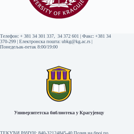
Tелефон:
+ 381 34 301 337
,
34 372 601
| Факс: +381 34
370-299 | Електронска пошта:
ubkg@kg.ac.rs
|
Понедељак-петак 8:00/19:00
Универзитетска библиотека у Крагујевцу
ТЕКУЋИ РАЧУН: 840-32124845-40 Позив на број по