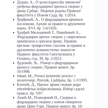
Дудаш, А.,
О целисходности законског
уређења фидуцијарног преноса својине у
праву Србије,
Зборник радова Правног
факултета у Новом Саду, бр. 1/2014.
Ђорђевић, А.,
О фидуцијарним правним
пословима,
Архив за правне и друштвене
науке, XVI, бр. 5-6/1926.
Ђурђић Милошевић Т., Павићевић А.,
Фидуцијарни пренос својине у савременом
хрватском и српском праву,
Правни
вјесник: тромјесечни гласник за правне и
друштвено-хуманистичке знаности
Правног факултета Свеучилишта у
Осијеку, год. 39, бр. 2/2023.
Ђуровић, Љ.,
Уговор о фидуцијарном
преносу својине,
Правни живот
,
бр.
10/1998.
Juhart, M.,
Prenos lastninske pravice v
zavarovanje,
Pravnik, Ljubljana, бр. 1-3/1995.
Клепић, Д.,
Пренос права својине ради
обезбеђења потраживања
, Избор судске
праксе, бр. 5/97.
Лазић М., Планојевић Н.,
Својина и
фидуцијарна својина у новом стварном
праву Црне Горе,
Правни живот, бр. 10/