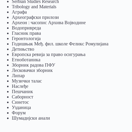
Serbian Studies Research
Tribology and Materials
Аграфа
Археографски прилози
Археон : часопис Архива Војводине
Водопривреда
Гласник права
Геронтологија
Годишњак Међ. фил. школе Феликс Ромулијана
Детињство
Европска ревија за право осигурања
Eтноботаника
Зборник радова ПФУ
Лесковачки зборник
Липар
Музички талас
Наслеђе
Пешчаник
Саборност
Синетос
Узданица
Форум
Шумадијски анали