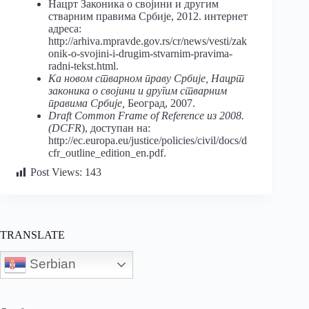
Нацрт Законика о својини и другим
стварним правима Србије, 2012. интернет
адреса:
http://arhiva.mpravde.gov.rs/cr/news/vesti/zak
onik-o-svojini-i-drugim-stvarnim-pravima-
radni-tekst.html.
Ка новом стварном праву Србије, Нацрт
законика о својини и другим стварним
правима Србије,
Београд, 2007.
Draft Common Frame of Reference из 2008.
(DCFR
), доступан на:
http://ec.europa.eu/justice/policies/civil/docs/d
cfr_outline_edition_en.pdf.
Post Views:
143
TRANSLATE
Serbian