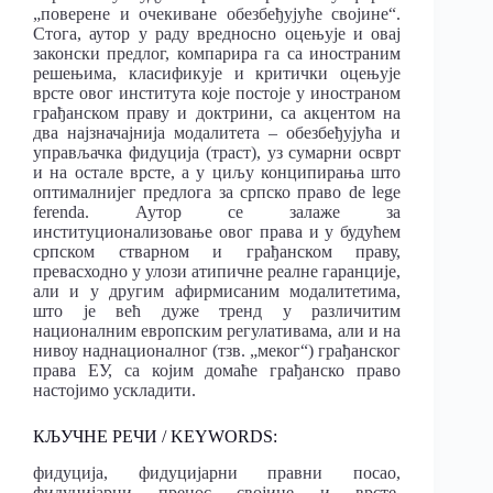
„поверене и очекиване обезбеђујуће својине“.
Стога, аутор у раду вредносно оцењује и овај
законски предлог, компарира га са иностраним
решењима, класификује и критички оцењује
врсте овог института које постоје у иностраном
грађанском праву и доктрини, са акцентом на
два најзначајнија модалитета – обезбеђујућа и
управљачка фидуција (траст), уз сумарни осврт
и на остале врсте, а у циљу конципирања што
оптималнијег предлога за српско право de lege
ferenda. Аутор се залаже за
институционализовање овог права и у будућем
српском стварном и грађанском праву,
превасходно у улози атипичне реалне гаранције,
али и у другим афирмисаним модалитетима,
што је већ дуже тренд у различитим
националним европским регулативама, али и на
нивоу наднационалног (тзв. „меког“) грађанског
права ЕУ, са којим домаће грађанско право
настојимо ускладити.
КЉУЧНЕ РЕЧИ / KEYWORDS:
фидуција, фидуцијарни правни посао,
фидуцијарни пренос својине и врсте,