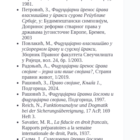
1981.
Петровић, З.,
Фидуцијарни пренос права
власништва у пракси судова Републике
Србије,
у: Будимпештански симпозијум,
Допринос реформи стварног права у
државама југоисточне Европе, Бремен,
2003
Повлакић, М.,
Фидуцијарно власништво у
успоредном праву и судској пракси
,
Зборник Правног факултета Свеучилишта
у Ријеци, вол. 24, бр. 1/2003.
Радоњић, А.,
Фидуцијарни пренос права
својине – једна или више својина?,
Страни
правни живот
,
1/2019.
Рашовић, З.,
Право својине, Књига 1.,
Подгорица, 2024.
Рашовић З.,
Фидуцијарни правни послови и
фидуцијарна својина
, Подгорица, 1997.
Reich, N.,
Funktionsanalyse
und Dogmatik
bei der Sicherungsübereignung
, 17 AcP, 169
Heft 3.
Savatier, M. R.,
La fiducie en droit francais
,
Rapports préparatoires a la semaine
internationale de droit, Paris, 1937.
Салма, Ј.,
Симуловани правни послови,