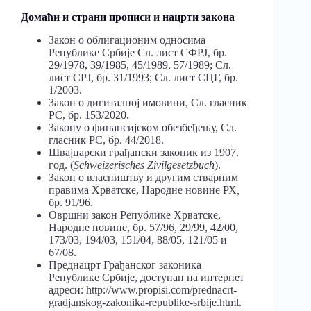
Домаћи и страни прописи и нацрти закона
Закон о облигационим односима
Републике Србије Сл. лист СФРЈ, бр.
29/1978, 39/1985, 45/1989, 57/1989; Сл.
лист СРЈ, бр. 31/1993; Сл. лист СЦГ, бр.
1/2003.
Закон о дигиталној имовини, Сл. гласник
РС, бр. 153/2020.
Закону о финансијском обезбеђењу, Сл.
гласник РС, бр. 44/2018.
Швајцарски грађански законик из 1907.
год. (
Schweizerisches Zivilgesetzbuch
).
Закон о власништву и другим стварним
правима Хрватске, Народне новине РХ
,
бр. 91/96.
Овршни закон Републике Хрватске,
Народне новине, бр. 57/96, 29/99, 42/00,
173/03, 194/03, 151/04, 88/05, 121/05 и
67/08.
Преднацрт Грађанског законика
Републике Србије, доступан на интернет
адреси: http://www.propisi.com/prednacrt-
gradjanskog-zakonika-republike-srbije.html.