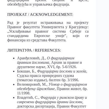
обезбеђујућа и управљачка фидуција.
ПРОЈЕКАТ / ACKNOWLEDGEMENT:
Рад је резултат истраживања на пројекту
Правног факултета Универзитета у Крагујевцу:
„Усклађивање правног система Србије са
стандардима Европске уније”, који се
финансира из средстава Факултета.
ЛИТЕРАТУРА / REFERENCES:
Аранђеловић, Д.,
О фидуцијарним
правним пословима,
Архив за правне и
друштвене науке, XVI, бр. 5-6/1926.
Бокшан, Б.,
Фидуцијарни послови и залога
,
Судска пракса привредних судова
(тематско издање), билтен бр. 3/1996.
Велимировић, М.,
Уговор
о фидуцијарном
обезбеђењу тражбине
, Правни живот, бр.
11/1998.
Владетић, С.,
Фидуција у римском
праву и
савремени фидуцијарни правни послови,
докторска дисертација, Правни Факултет