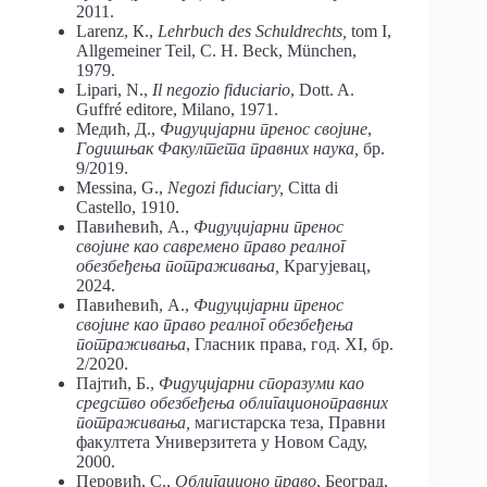
2011.
Larenz, К.,
Lehrbuch des Schuldrechts,
tom I,
Allgemeiner Teil, C. H. Beck, München,
1979.
Lipari, N.,
Il negozio fiduciario
, Dott. A.
Guffré editore, Milano, 1971.
Медић, Д.,
Фидуцијарни пренос својине
,
Годишњак Факултета правних наука,
бр.
9/2019.
Messina, G.,
Negozi fiduciary,
Citta di
Castello, 1910.
Павићевић, А.,
Фидуцијарни пренос
својине као савремено право реалног
обезбеђења потраживања,
Крагујевац,
2024.
Павићевић, А.,
Фидуцијарни пренос
својине као право реалног обезбеђења
потраживања
, Гласник права, год. XI, бр.
2/2020.
Пајтић, Б.,
Фидуцијарни споразуми као
средство обезбеђења облигационоправних
потраживања,
магистарска теза, Правни
факултета Универзитета у Новом Саду,
2000.
Перовић, С.,
Облигационо право
, Београд,