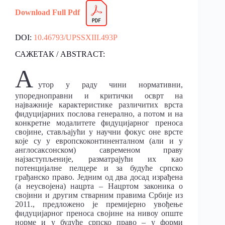
Download Full Pdf
DOI:
10.46793/UPSSXIII.493P
САЖЕТАК / ABSTRACT:
А
утор у раду чини нормативни,
упоредноправни и критички осврт на
најважније карактеристике различитих врста
фидуцијарних послова генерално, а потом и на
конкретне модалитете фидуцијарног преноса
својине, стављајући у научни фокус оне врсте
које су у европскоконтиненталном (али и у
англосаксонском) савременом праву
најзаступљеније, разматрајући их као
потенцијалне пелцере и за будуће српско
грађанско право. Једним од два досад израђена
(а неусвојена) нацрта – Нацртом законика о
својини и другим стварним правима Србије из
2011., предложено је премијерно увођење
фидуцијарног преноса својине на нивоу опште
норме и у будуће српско право – у форми