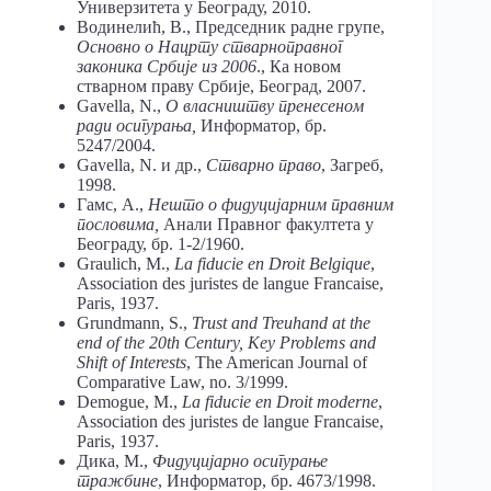
Универзитета у Београду, 2010.
Водинелић, В., Председник радне групе,
Основно о Нацрту стварноправног
законика Србије из 2006
., Ка новом
стварном праву Србије, Београд, 2007.
Gavella, N.,
О власништву пренесеном
ради осигурања,
Информатор, бр.
5247/2004.
Gavella, N. и др.,
Стварно право
, Загреб,
1998.
Гамс, А.,
Нешто о фидуцијарним правним
пословима,
Анали Правног факултета у
Београду, бр. 1-2/1960.
Graulich, М.,
La fiducie en Droit Belgique
,
Association des juristes de langue Francaise,
Paris, 1937.
Grundmann, S.,
Trust and Treuhand at the
end of the 20th Century, Key Problems and
Shift of Interests
, The American Journal of
Comparative Law, no. 3/1999.
Demogue, М.,
La fiducie en Droit moderne
,
Association des juristes de langue Francaise,
Paris, 1937.
Дика, М.,
Фидуцијарно осигурање
тражбине
, Информатор, бр. 4673/1998.