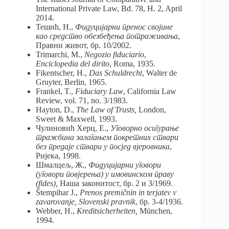
International Private Law, Bd. 78, H. 2, April
2014.
Тешић, Н.,
Фидуцијарни пренос својине
као средство обезбеђења потраживања
,
Правни живот, бр. 10/2002.
Trimarchi, М.,
Negozio fiduciario
,
Enciclopedia del dirito
, Roma, 1935.
Fikentscher, H.,
Das Schuldrecht
, Walter de
Gruyter, Berlin, 1965.
Frankel, T.,
Fiduciary Law
, California Law
Review, vol. 71, nо. 3/1983.
Hayton, D.,
The Law of Trusts,
London,
Sweet & Maxwell, 1993.
Чулиновић Херц, Е.,
Уговорно осигурање
тражбина залагањем покретних ствари
без предаје ствари у посјед вјеровника
,
Ријека, 1998.
Шмалцељ, Ж.,
Фидуцијарни уговори
(уговори повјерења) у имовинском праву
(fides),
Наша законитост, бр. 2 и 3/1969.
Štempihar J.,
Prenos
premičnin in terjatev v
zavarovanje,
Slovenski pravnik
, бр. 3-4/1936.
Webber, H.,
Kreditsicherheiten
,
München,
1994.