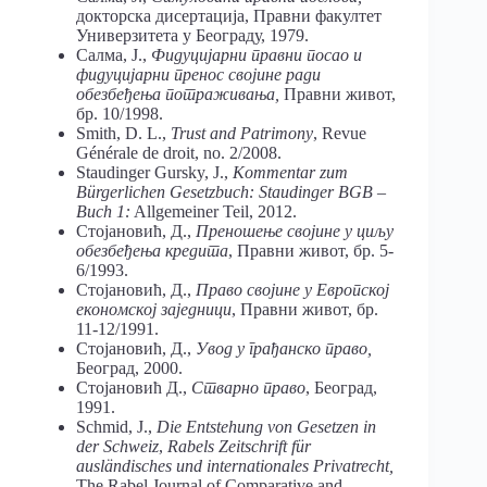
докторска дисертација, Правни факултет
Универзитета у Београду, 1979.
Салма, Ј.,
Фидуцијарни правни посао и
фидуцијарни пренос својине ради
обезбеђења потраживања,
Правни живот,
бр. 10/1998.
Smith, D. L.,
Trust and Patrimony
, Revue
Générale de droit, no. 2/2008.
Staudinger Gursky, J.,
Kommentar zum
Bürgerlichen Gesetzbuch: Staudinger BGB –
Buch 1:
Allgemeiner Teil, 2012.
Стојановић, Д.,
Преношење својине у циљу
обезбеђења кредита
, Правни живот, бр. 5-
6/1993.
Стојановић, Д.,
Право својине у Европској
економској заједници
, Правни живот, бр.
11-12/1991.
Стојановић, Д.,
Увод у грађанско право,
Београд, 2000.
Стојановић Д.,
Стварно право
, Београд,
1991.
Schmid, J.,
Die Entstehung von Gesetzen in
der Schweiz
,
Rabels Zeitschrift für
ausländisches und internationales Privatrecht,
The Rabel Journal of Comparative and