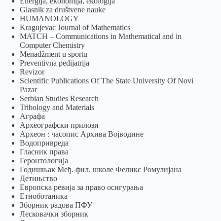
Energija, ekonomija, ekologija
Glasnik za društvene nauke
HUMANOLOGY
Kragujevac Journal of Mathematics
MATCH – Communications in Mathematical and in
Computer Chemistry
Menadžment u sportu
Preventivna pedijatrija
Revizor
Scientific Publications Of The State University Of Novi
Pazar
Serbian Studies Research
Tribology and Materials
Аграфа
Археографски прилози
Археон : часопис Архива Војводине
Водопривреда
Гласник права
Геронтологија
Годишњак Међ. фил. школе Феликс Ромулијана
Детињство
Европска ревија за право осигурања
Eтноботаника
Зборник радова ПФУ
Лесковачки зборник