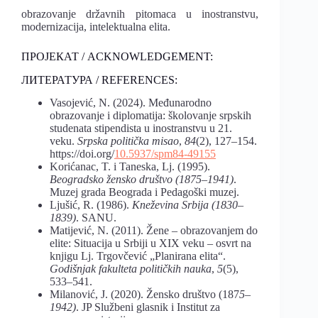
obrazovanje državnih pitomaca u inostranstvu,
modernizacija, intelektualna elita.
ПРОЈЕКАТ / ACKNOWLEDGEMENT:
ЛИТЕРАТУРА / REFERENCES:
Vasojević, N. (2024). Međunarodno
obrazovanje i diplomatija: školovanje srpskih
studenata stipendista u inostranstvu u 21.
veku.
Srpska politička misao
,
84
(2), 127–154.
https://doi.org/
10.5937/spm84-49155
Korićanac, T. i Taneska, Lj. (1995).
Beogradsko žensko društvo (1875–1941)
.
Muzej grada Beograda i Pedagoški muzej.
Ljušić, R. (1986).
Kneževina Srbija (1830–
1839)
. SANU.
Matijević, N. (2011). Žene – obrazovanjem do
elite: Situacija u Srbiji u XIX veku – osvrt na
knjigu Lj. Trgovčević „Planirana elita“.
Godišnjak fakulteta političkih nauka
,
5
(5),
533–541.
Milanović, J. (2020). Žensko društvo (187
5–
1942)
. JP Službeni glasnik i Institut za