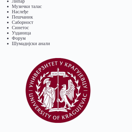
Липар
Музички талас
Наслеђе
Пешчаник
Саборност
Синетос
Узданица
Форум
Шумадијски анали