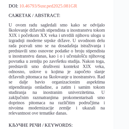
DOI:
10.46793/Susr.ped2025.081GR
САЖЕТАК / ABSTRACT:
U ovom radu sagledali smo kako se odvijalo
školovanje državnih stipendista u inostranstvu tokom
XIX i početkom XX veka i utvrdili njihovu ulogu u
izgradnji moderne srpske države. U uvodnom delu
rada pozvali smo se na dosadašnja istraživanja i
predstavili smo osnovne podatke o broju stipendista
u inostranstvu danas, kao i o i učestalošću njihovog
povratka u zemlju po završetku studija. Nakon toga,
predstavili smo društveni kontekst XIX veka,
odnosno, uslove u kojima je započeto slanje
državnih pitomaca na školovanje u inostranstvo. Rad
se dalje bavio organizacionim aspektima
stipendiranja omladine, a zatim i samim tokom
studiranja na inostranim univerzitetima. U
zaključnim razmatranjima prokomentarisali smo
doprinos pitomaca na različitim područjima i
nivoima modernizacije zemlje i ukazali na
relevantnost ove tematike danas.
КЉУЧНЕ РЕЧИ / KEYWORDS: