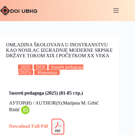
OMLADINA ŠKOLOVANA U INOSTRANSTVU
KAO NOSILAC IZGRADNJE MODERNE SRPSKE
DRŽAVE TOKOM XIX I POČETKOM XX VEKA
2025
DOI
Susreti pedagoga
(2025)
Зборници
Susreti pedagoga (2025) (81-85 стр.)
АУТОР(И) / AUTHOR(S):Marijana M. Grbić
Ristić
Download Full Pdf