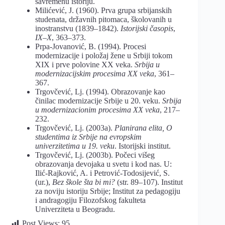
savremenu istoriju.
Milićević, J. (1960). Prva grupa srbijanskih
studenata, državnih pitomaca, školovanih u
inostranstvu (1839–1842).
Istorijski časopis
,
IX–X
, 363–373.
Prpa-Jovanović, B. (1994). Procesi
modernizacije i položaj žene u Srbiji tokom
XIX i prve polovine XX veka.
Srbija u
modernizacijskim procesima XX veka
, 361–
367.
Trgovčević, Lj. (1994). Obrazovanje kao
činilac modernizacije Srbije u 20. veku.
Srbija
u modernizacionim procesima XX veka
, 217–
232.
Trgovčević, Lj. (2003a).
Planirana elita, O
studentima iz Srbije na evropskim
univerzitetima u 19. veku
. Istorijski institut.
Trgovčević, Lj. (2003b). Počeci višeg
obrazovanja devojaka u svetu i kod nas. U:
Ilić-Rajković, A. i Petrović-Todosijević, S.
(ur.),
Bez škole šta bi mi?
(str. 89–107). Institut
za noviju istoriju Srbije; Institut za pedagogiju
i andragogiju Filozofskog fakulteta
Univerziteta u Beogradu.
Post Views:
95