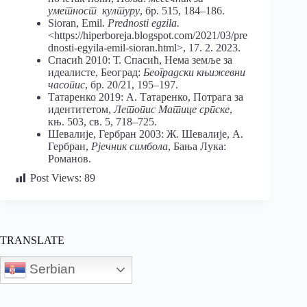
уметност културу
, бр. 515, 184–186.
Sioran, Emil.
Prednosti egzila.
<https://hiperboreja.blogspot.com/2021/03/pre
dnosti-egyila-emil-sioran.html>, 17. 2. 2023.
Спасић 2010: Т. Спасић, Нема земље за
идеалисте, Београд:
Београдски књижевни
часопис
, бр. 20/21, 195–197.
Татаренко 2019: А. Татаренко, Потрага за
идентитетом,
Летопис Матице српске
,
књ. 503, св. 5, 718–725.
Шевалије, Гербран 2003: Ж. Шевалије, А.
Гербран,
Рјечник симбола
, Бања Лука:
Романов.
Post Views:
89
TRANSLATE
Serbian