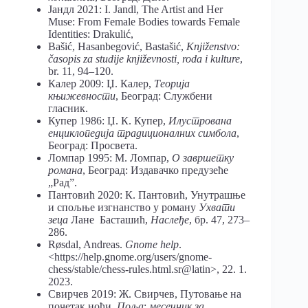
Jандл 2021: I. Jandl, The Artist and Her
Muse: From Female Bodies towards Female
Identities: Drakulić,
Bašić, Hasanbegović, Bastašić,
Knjiženstvo:
časopis za studije književnosti, roda i kulture
,
br. 11, 94–120.
Калер 2009: Џ. Калер,
Теорија
књижевности
, Београд: Службени
гласник.
Купер 1986: Џ. К. Купер,
Илустрована
енциклопедија традиционалних симбола
,
Београд: Просвета.
Ломпар 1995: М. Ломпар,
О завршетку
романа
, Београд: Издавачко предузеће
„Рад”.
Пантовић 2020: К. Пантовић, Унутрашње
и спољње изгнанство у роману
Ухвати
зеца
Лане Басташић,
Наслеђе
, бр. 47, 273–
286.
Røsdal, Andreas.
Gnome help
.
<https://help.gnome.org/users/gnome-
chess/stable/chess-rules.html.sr@latin>, 22. 1.
2023.
Свирчев 2019: Ж. Свирчев, Путовање на
почетак ноћи,
Поља
:
месечник за