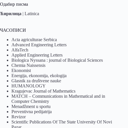
Одабир писма
Ћирилица
|
Latinica
ЧАСОПИСИ
Acta agriculturae Serbica
Advanced Engineering Letters
AlfaTech
Applied Engineering Letters
Biologica Nyssana : journal of Biological Sciences
Chemia Naissensis
Ekonomist
Energija, ekonomija, ekologija
Glasnik za društvene nauke
HUMANOLOGY
Kragujevac Journal of Mathematics
MATCH – Communications in Mathematical and in
Computer Chemistry
Menadžment u sportu
Preventivna pedijatrija
Revizor
Scientific Publications Of The State University Of Novi
Pazar