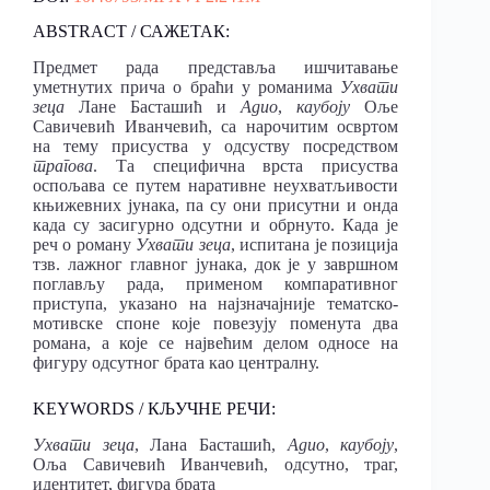
ABSTRACT / САЖЕТАК:
Предмет рада представља ишчитавање
уметнутих прича о браћи у романима
Ухвати
зеца
Лане Басташић и
Адио
,
каубоју
Оље
Савичевић Иванчевић, са нарочитим освртом
на тему присуства у одсуству посредством
трагова
. Та специфична врста присуства
оспољава се путем наративне неухватљивости
књижевних јунака, па су они присутни и онда
када су засигурно одсутни и обрнуто. Када је
реч о роману
Ухвати зеца
, испитана је позиција
тзв. лажног главног јунака, док је у завршном
поглављу рада, применом компаративног
приступа, указано на најзначајније тематско-
мотивске споне које повезују поменута два
романа, а које се највећим делом односе на
фигуру одсутног брата као централну.
KEYWORDS / КЉУЧНЕ РЕЧИ:
Ухвати зеца
, Лана Басташић,
Адио
,
каубоју
,
Оља Савичевић Иванчевић, одсутно, траг,
идентитет, фигура брата