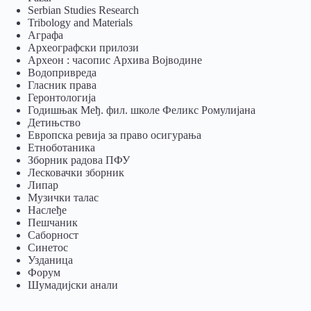
Serbian Studies Research
Tribology and Materials
Аграфа
Археографски прилози
Археон : часопис Архива Војводине
Водопривреда
Гласник права
Геронтологија
Годишњак Међ. фил. школе Феликс Ромулијана
Детињство
Европска ревија за право осигурања
Eтноботаника
Зборник радова ПФУ
Лесковачки зборник
Липар
Музички талас
Наслеђе
Пешчаник
Саборност
Синетос
Узданица
Форум
Шумадијски анали