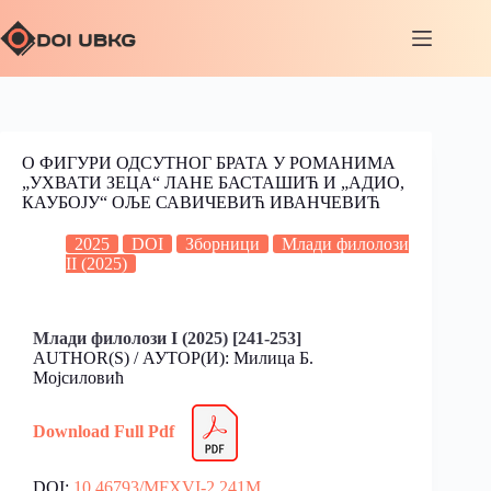
О ФИГУРИ ОДСУТНОГ БРАТА У РОМАНИМА
„УХВАТИ ЗЕЦА“ ЛАНЕ БАСТАШИЋ И „АДИО,
КАУБОЈУ“ ОЉЕ САВИЧЕВИЋ ИВАНЧЕВИЋ
2025
DOI
Зборници
Млади филолози
II (2025)
Млади филолози I (2025)
[241-253]
AUTHOR(S) / АУТОР(И): Милица Б.
Мојсиловић
Download Full Pdf
DOI:
10.46793/MFXVI-2.241M