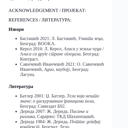
ACKNOWLEDGEMENT / ПРОЈЕКАТ:
REFERENCES / ЛИТЕРАТУРА:
Извори
Басташић 2021: Л. Басташић,
Ухвати зеца
,
Београд: BOOKA.
Керол 2016: Л. Керол,
Алиса у земљи чуда
/
Алиса са друге стране огледала
, Београд:
Контраст.
Савичевић Иванчевић 2021: О. Савичевић
Иванчевић,
Адио
,
каубоју
, Београд:
Лагуна.
Литература
Батлер 2001: Џ. Батлер,
Тела која нешто
значе
:
о дискурзивним границама пола
,
Београд: Самиздат Б92.
Дерида 2007: Ж. Дерида,
Писање и
разлика
, Сарајево: ТКД Шахинпашић.
Дерида 1984: Ж. Дерида,
Потпис догађај
контекст
, Београд: Дело.