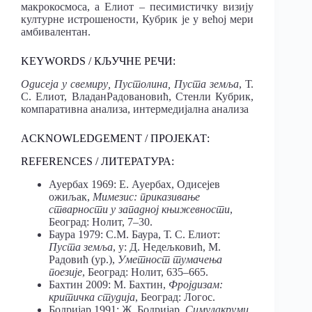
макрокосмоса, а Елиот – песимистичку визију
културне истрошености, Кубрик је у већој мери
амбивалентан.
KEYWORDS / КЉУЧНЕ РЕЧИ:
Одисеја у свемиру, Пустолина, Пуста земља
, Т.
С. Елиот, ВладанРадовановић, Стенли Кубрик,
компаративна анализа, интермедијална анализа
ACKNOWLEDGEMENT / ПРОЈЕКАТ:
REFERENCES / ЛИТЕРАТУРА:
Ауербах 1969: Е. Ауербах, Одисејев
ожиљак,
Мимезис: приказивање
стварности у западној књижевности
,
Београд: Нолит, 7–30.
Баура 1979: С.М. Баура, Т. С. Елиот:
Пуста земља
, у: Д. Недељковић, М.
Радовић (ур.),
Уметност тумачења
поезије
, Београд: Нолит, 635–665.
Бахтин 2009: М. Бахтин,
Фројдизам:
критичка студија
, Београд: Логос.
Бодријар 1991: Ж. Бодријар,
Симулакруми