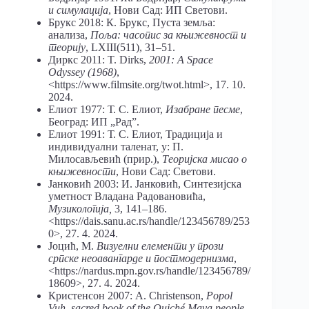
и симулација
, Нови Сад: ИП Светови.
Брукс 2018: К. Брукс, Пуста земља:
анализа,
Поља: часопис за књижевност и
теорију
, LXIII(511), 31–51.
Диркс 2011: T. Dirks,
2001: A Space
Odyssey (1968)
,
<https://www.filmsite.org/twot.html>, 17. 10.
2024.
Елиот 1977: Т. С. Елиот,
Изабране песме
,
Београд: ИП „Рад”.
Елиот 1991: Т. С. Елиот, Традиција и
индивидуални таленат, у: П.
Милосављевић (прир.),
Теоријска мисао о
књижевности
, Нови Сад: Светови.
Јанковић 2003: И. Јанковић, Синтезијска
уметност Владана Радовановића,
Музикологија,
3, 141–186.
<https://dais.sanu.ac.rs/handle/123456789/253
0>, 27. 4. 2024.
Јоцић, М.
Визуелни елементи у прози
српске неоавангарде и постмодернизма
,
<https://nardus.mpn.gov.rs/handle/123456789/
18609>, 27. 4. 2024.
Кристенсон 2007: А. Christenson,
Popol
Vuh, sacred book of the Quiché Maya people
,