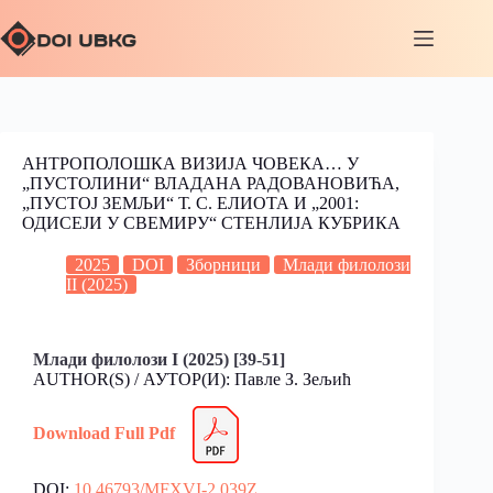
АНТРОПОЛОШКА ВИЗИЈА ЧОВЕКА… У
„ПУСТОЛИНИ“ ВЛАДАНА РАДОВАНОВИЋА,
„ПУСТОЈ ЗЕМЉИ“ Т. С. ЕЛИОТА И „2001:
ОДИСЕЈИ У СВЕМИРУ“ СТЕНЛИЈА КУБРИКА
2025
DOI
Зборници
Млади филолози
II (2025)
Млади филолози I (2025)
[39-51]
AUTHOR(S) / АУТОР(И): Павле З. Зељић
Download Full Pdf
DOI:
10.46793/MFXVI-2.039Z