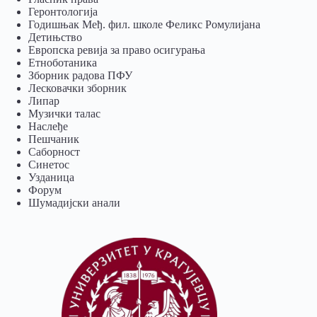
Геронтологија
Годишњак Међ. фил. школе Феликс Ромулијана
Детињство
Европска ревија за право осигурања
Eтноботаника
Зборник радова ПФУ
Лесковачки зборник
Липар
Музички талас
Наслеђе
Пешчаник
Саборност
Синетос
Узданица
Форум
Шумадијски анали