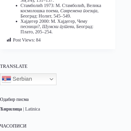
36(3/4), 131–137.
Стамболић 1973: М. Стамболић, Велика
космолошка поема,
Савремена поезија
,
Београд: Нолит, 545–549.
Хајдегер 2000: М. Хајдегер, Чему
песници?,
Шумски путеви
, Београд:
Плато, 205–254.
Post Views:
84
TRANSLATE
Serbian
Одабир писма
Ћирилица
|
Latinica
ЧАСОПИСИ