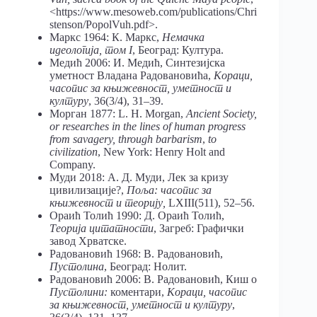
<https://www.mesoweb.com/publications/Chri
stenson/PopolVuh.pdf>.
Маркс 1964: К. Маркс,
Немачка
идеологија, том I
, Београд: Култура.
Медић 2006: И. Медић, Синтезијска
уметност Владана Радовановића,
Кораци,
часопис за књижевност, уметност и
културу
, 36(3/4), 31–39.
Морган 1877: L. H. Morgan,
Ancient Society,
or researches in the lines of human progress
from savagery, through barbarism
,
to
civilization
, New York: Henry Holt and
Company.
Муди 2018: А. Д. Муди, Лек за кризу
цивилизације?,
Поља: часопис за
књижевност и теорију,
LXIII(511), 52–56.
Ораић Толић 1990: Д. Ораић Толић,
Теорија цитатности
, Загреб: Графички
завод Хрватске.
Радовановић 1968: В. Радовановић,
Пустолина
, Београд: Нолит.
Радовановић 2006: В. Радовановић, Киш о
Пустолини:
коментари,
Кораци, часопис
за књижевност, уметност и културу
,