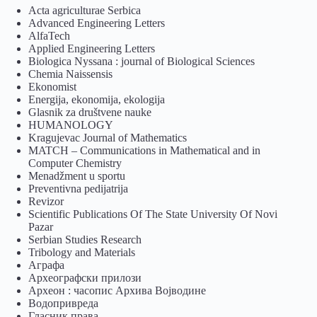
Acta agriculturae Serbica
Advanced Engineering Letters
AlfaTech
Applied Engineering Letters
Biologica Nyssana : journal of Biological Sciences
Chemia Naissensis
Ekonomist
Energija, ekonomija, ekologija
Glasnik za društvene nauke
HUMANOLOGY
Kragujevac Journal of Mathematics
MATCH – Communications in Mathematical and in
Computer Chemistry
Menadžment u sportu
Preventivna pedijatrija
Revizor
Scientific Publications Of The State University Of Novi
Pazar
Serbian Studies Research
Tribology and Materials
Аграфа
Археографски прилози
Археон : часопис Архива Војводине
Водопривреда
Гласник права