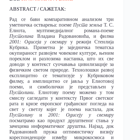
ABSTRACT / САЖЕТАК:
Рад се бави компаративном анализом три
уметничка остварења: поеме
Пуста земља
Т. С.
Елиота, мултимедијалног романа-поеме
Пустолина
Владана Радовановића, и филма
2001: Одисеја у свемиру
у режији Стенлија
Кубрика. Приметна је заједничка тематска
окупираност развојем човекове културе, њеним
пореклом и разлозима настанка, што их све
доводи у контекст суочавања цивилизације за
физичким светом природе. Технолошки развој
експлицитно се тематизује у Кубриковом
филму, а имплицитно се јавља у Елиотовој
поеми, и симболички је представљен у
Пустолини
. Елиотову поему можемо у том
смислу сагледати у контексту Првог светског
рата и кризе европског грађанског погледа на
свет у светлу којег је поема настала, док
Пустолину
и
2001: Одисеју у свемиру
посматрамо као продукт друштвеног стања у
зачецима информатичког друштва. Најзад, док
Радовановић пружа оптимистичку визију
кореспонденције између микрокосмоса и