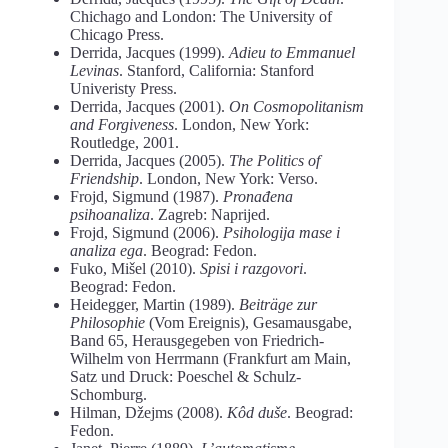
Chichago and London: The University of
Chicago Press.
Derrida, Jacques (1999).
Adieu to Emmanuel
Levinas
. Stanford, California: Stanford
Univeristy Press.
Derrida, Jacques (2001).
On Cosmopolitanism
and Forgiveness
. London, New York:
Routledge, 2001.
Derrida, Jacques (2005).
The Politics of
Friendship
. London, New York: Verso.
Frojd, Sigmund (1987).
Pronađena
psihoanaliza
. Zagreb: Naprijed.
Frojd, Sigmund (2006).
Psihologija mase i
analiza ega
. Beograd: Fedon.
Fuko, Mišel (2010).
Spisi i razgovori
.
Beograd: Fedon.
Heidegger, Martin (1989).
Beiträge zur
Philosophie
(Vom Ereignis), Gesamausgabe,
Band 65, Herausgegeben von Friedrich-
Wilhelm von Herrmann (Frankfurt am Main,
Satz und Druck: Poeschel & Schulz-
Schomburg.
Hilman, Džejms (2008).
Kôd duše
. Beograd:
Fedon.