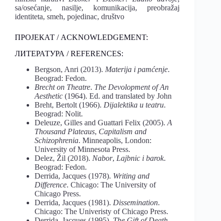
sa/osećanje, nasilje, komunikacija, preobražaj
identiteta, smeh, pojedinac, društvo
ПРОЈЕКАТ / ACKNOWLEDGEMENT:
ЛИТЕРАТУРА / REFERENCES:
Bergson, Anri (2013).
Materija i pamćenje
.
Beograd: Fedon.
Brecht on Theatre
.
The Devolopment of An
Aesthetic
(1964). Ed. and translated by John
Breht, Bertolt (1966).
Dijalektika u teatru
.
Beograd: Nolit.
Deleuze, Gilles and Guattari Felix (2005).
A
Thousand Plateaus
,
Capitalism and
Schizophrenia
. Minneapolis, London:
University of Minnesota Press.
Delez, Žil (2018).
Nabor
,
Lajbnic i barok
.
Beograd: Fedon.
Derrida, Jacques (1978).
Writing and
Difference
. Chicago: The University of
Chicago Press.
Derrida, Jacques (1981).
Dissemination
.
Chicago: The Univeristy of Chicago Press.
Derrida, Jacques (1995).
The Gift of Death
.