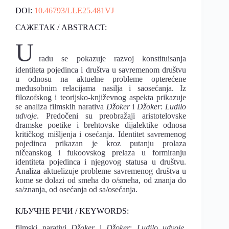
DOI:
10.46793/LLE25.481VJ
САЖЕТАК / ABSTRACT:
U
radu se pokazuje razvoj konstituisanja
identiteta pojedinca i društva u savremenom društvu
u odnosu na aktuelne probleme opterećene
međusobnim relacijama nasilja i saosećanja. Iz
filozofskog i teorijsko-književnog aspekta prikazuje
se analiza filmskih narativa
Džoker
i
Džoker
:
Ludilo
udvoje
. Predočeni su preobražaji aristotelovske
dramske poetike i brehtovske dijalektike odnosa
kritičkog mišljenja i osećanja. Identitet savremenog
pojedinca prikazan je kroz putanju prolaza
ničeanskog i fukoovskog prelaza u formiranju
identiteta pojedinca i njegovog statusa u društvu.
Analiza aktuelizuje probleme savremenog društva u
kome se dolazi od smeha do o/smeha, od znanja do
sa/znanja, od osećanja od sa/osećanja.
КЉУЧНЕ РЕЧИ / KEYWORDS:
filmski narativi
Džoker
i
Džoker
:
Ludilo udvoje
,