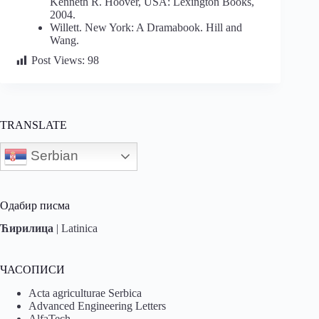
Kenneth R. Hoover, USA: Lexington Books,
2004.
Willett. New York: A Dramabook. Hill and
Wang.
Post Views:
98
TRANSLATE
Serbian
Одабир писма
Ћирилица
|
Latinica
ЧАСОПИСИ
Acta agriculturae Serbica
Advanced Engineering Letters
AlfaTech