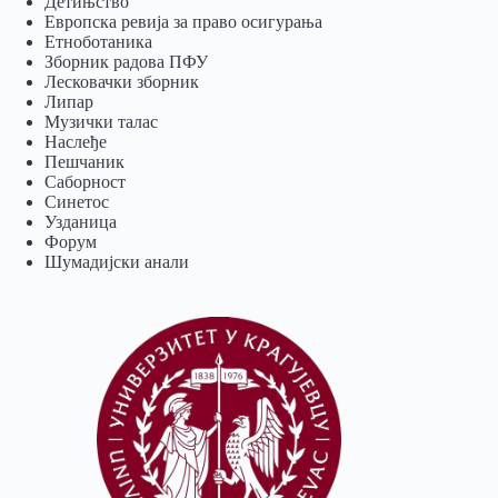
Детињство
Европска ревија за право осигурања
Eтноботаника
Зборник радова ПФУ
Лесковачки зборник
Липар
Музички талас
Наслеђе
Пешчаник
Саборност
Синетос
Узданица
Форум
Шумадијски анали