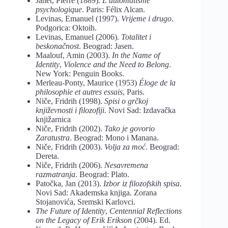
Janet, Pierre (1889).
L’automatisme
psychologique
. Paris: Félix Alcan.
Levinas, Emanuel (1997).
Vrijeme i drugo
.
Podgorica: Oktoih.
Levinas, Emanuel (2006).
Totalitet i
beskonačnost
. Beograd: Jasen.
Maalouf, Amin (2003).
In the Name of
Identity
,
Violence and the Need to Belong
.
New York: Penguin Books.
Merleau-Ponty, Maurice (1953)
Éloge de la
philosophie et autres essais
, Paris.
Niče, Fridrih (1998).
Spisi o grčkoj
književnosti i filozofiji
. Novi Sad: Izdavačka
knjižarnica
Niče, Fridrih (2002).
Tako je govorio
Zaratustra
. Beograd: Mono i Manana.
Niče, Fridrih (2003).
Volja za moć
. Beograd:
Dereta.
Niče, Fridrih (2006).
Nesavremena
razmatranja
. Beograd: Plato.
Patočka, Jan (2013).
Izbor iz filozofskih spisa
.
Novi Sad: Akademska knjiga. Zorana
Stojanovića, Sremski Karlovci.
The Future of Identity
,
Centennial Reflections
on the Legacy of Erik Erikson
(2004). Ed.