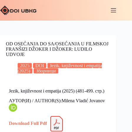
OD OSEĆANJA DO SA/OSEĆANJA U FILMSKOJ
FRANŠIZI DŽOKER I DŽOKER: LUDILO
UDVOJE
2025
DOI
Jezik, književnost i empatija
(2025)
Зборници
Jezik, književnost i empatija (2025) (481-499. стр.)
АУТОР(И) / AUTHOR(S):Milena Vladić Jovanov
Download Full Pdf