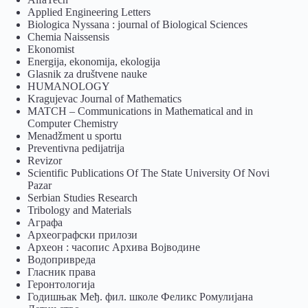
Applied Engineering Letters
Biologica Nyssana : journal of Biological Sciences
Chemia Naissensis
Ekonomist
Energija, ekonomija, ekologija
Glasnik za društvene nauke
HUMANOLOGY
Kragujevac Journal of Mathematics
MATCH – Communications in Mathematical and in
Computer Chemistry
Menadžment u sportu
Preventivna pedijatrija
Revizor
Scientific Publications Of The State University Of Novi
Pazar
Serbian Studies Research
Tribology and Materials
Аграфа
Археографски прилози
Археон : часопис Архива Војводине
Водопривреда
Гласник права
Геронтологија
Годишњак Међ. фил. школе Феликс Ромулијана