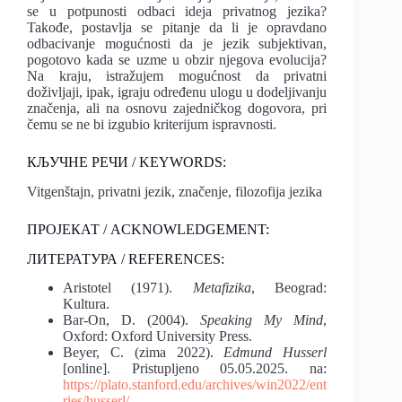
se u potpunosti odbaci ideja privatnog jezika?
Takođe, postavlja se pitanje da li je opravdano
odbacivanje mogućnosti da je jezik subjektivan,
pogotovo kada se uzme u obzir njegova evolucija?
Na kraju, istražujem mogućnost da privatni
doživljaji, ipak, igraju određenu ulogu u dodeljivanju
značenja, ali na osnovu zajedničkog dogovora, pri
čemu se ne bi izgubio kriterijum ispravnosti.
КЉУЧНЕ РЕЧИ / KEYWORDS:
Vitgenštajn, privatni jezik, značenje, filozofija jezika
ПРОЈЕКАТ / ACKNOWLEDGEMENT:
ЛИТЕРАТУРА / REFERENCES:
Aristotel (1971).
Metafizika
, Beograd:
Kultura.
Bar-On, D. (2004).
Speaking My Mind
,
Oxford: Oxford University Press.
Beyer, C. (zima 2022).
Edmund Husserl
[online]. Pristupljeno 05.05.2025. na:
https://plato.stanford.edu/archives/win2022/ent
ries/husserl/