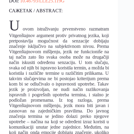
DOI:
10.46793/LLE25.119G
САЖЕТАК / ABSTRACT:
U
ovom istraživanju prvenstveno razmatram
Vitgenštajnov argument protiv privatnog jezika, koji
pretpostavlja mogućnost da senzacije dobijaju
značenje isključivo na subjektivnom nivou. Prema
Vitgenštajnovom mišljenju, jezik ne funkcioniše na
taj način zato što svaka osoba može na drugačiji
način iskusiti određenu senzaciju. U tom slučaju,
svaka od njih bi ispravno koristila termin, a možda bi
koristila i različite termine u različitim prilikama. U
takvim slučajevima ne bi postojao kriterijum prema
kom bi se odlučivalo o ispravnosti upotrebe. Takav
jezik je proizvoljan, ne nudi način razlikovanja
ispravnih i pogrešnih upotreba termina, i stalno je
podložan promenama. Iz tog razloga, prema
Vitgenštajnovom mišljenju, jezik mora biti javan i
zasnovan na zajedničkim pravilima. Do javnog
značenja termina se jedino dolazi preko njegove
upotrebe – načina na koji se određeni izraz koristi u
komunikaciji unutar jedne zajednice. Međutim, na
koji način onda emocije dobijaju značenje, ukoliko