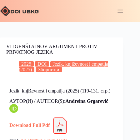
VITGENŠTAJNOV ARGUMENT PROTIV
PRIVATNOG JEZIKA
2025
DOI
Jezik, književnost i empatija
(2025)
Зборници
Jezik, književnost i empatija (2025) (119-131. стр.)
АУТОР(И) / AUTHOR(S):
Andreina Grgarević
Download Full Pdf