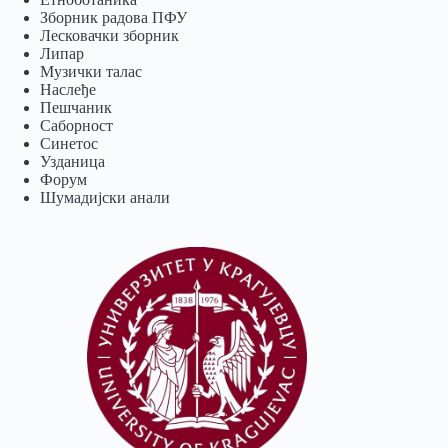
Зборник радова ПФУ
Лесковачки зборник
Липар
Музички талас
Наслеђе
Пешчаник
Саборност
Синетос
Узданица
Форум
Шумадијски анали