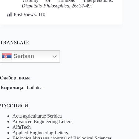
Viability of Hintikas’ Interpretations.
Disputatio Philosophica,
26: 37-49.
Post Views:
110
TRANSLATE
Serbian
Одабир писма
Ћирилица
|
Latinica
ЧАСОПИСИ
Acta agriculturae Serbica
Advanced Engineering Letters
AlfaTech
Applied Engineering Letters
Biologica Nyssana : journal of Biological Sciences