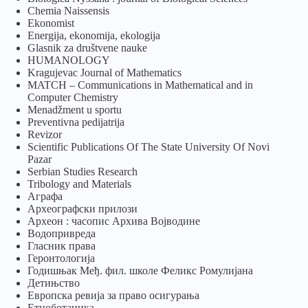
Chemia Naissensis
Ekonomist
Energija, ekonomija, ekologija
Glasnik za društvene nauke
HUMANOLOGY
Kragujevac Journal of Mathematics
MATCH – Communications in Mathematical and in
Computer Chemistry
Menadžment u sportu
Preventivna pedijatrija
Revizor
Scientific Publications Of The State University Of Novi
Pazar
Serbian Studies Research
Tribology and Materials
Аграфа
Археографски прилози
Археон : часопис Архива Војводине
Водопривреда
Гласник права
Геронтологија
Годишњак Међ. фил. школе Феликс Ромулијана
Детињство
Европска ревија за право осигурања
Eтноботаника