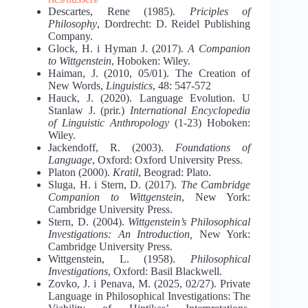
Descartes, Rene (1985).
Priciples of
Philosophy
, Dordrecht: D. Reidel Publishing
Company.
Glock, H. i Hyman J. (2017).
A Companion
to Wittgenstein
, Hoboken: Wiley.
Haiman, J. (2010, 05/01). The Creation of
New Words,
Linguistics
, 48: 547-572
Hauck, J. (2020). Language Evolution. U
Stanlaw J. (prir.)
International Encyclopedia
of Linguistic Anthropology
(1-23) Hoboken:
Wiley.
Jackendoff, R. (2003).
Foundations of
Language
, Oxford: Oxford University Press.
Platon (2000).
Kratil
, Beograd: Plato.
Sluga, H. i Stern, D. (2017).
The Cambridge
Companion to Wittgenstein
, New York:
Cambridge University Press.
Stern, D. (2004).
Wittgenstein’s Philosophical
Investigations: An Introduction,
New York:
Cambridge University Press.
Wittgenstein, L. (1958).
Philosophical
Investigations
, Oxford: Basil Blackwell.
Zovko, J. i Penava, M. (2025, 02/27). Private
Language in Philosophical Investigations: The