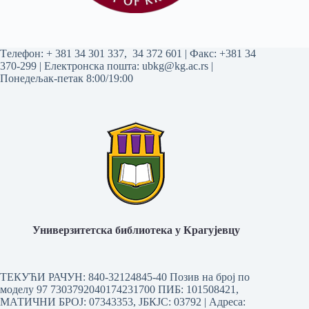
Tелефон:
+ 381 34 301 337
,
34 372 601
| Факс: +381 34
370-299 | Електронска пошта:
ubkg@kg.ac.rs
|
Понедељак-петак 8:00/19:00
Универзитетска библиотека у Крагујевцу
ТЕКУЋИ РАЧУН: 840-32124845-40 Позив на број по
моделу 97 7303792040174231700
ПИБ: 101508421,
МАТИЧНИ БРОЈ: 07343353, ЈБКЈС: 03792 | Aдреса: