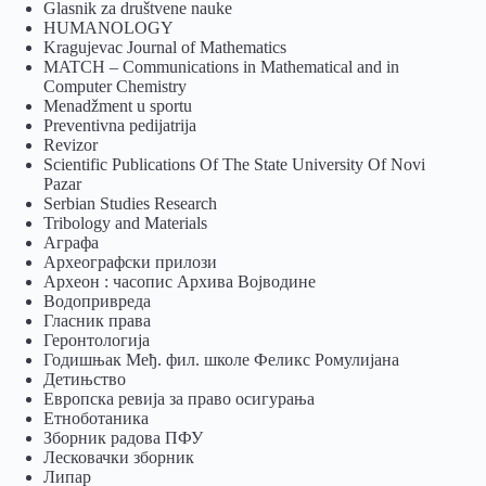
Glasnik za društvene nauke
HUMANOLOGY
Kragujevac Journal of Mathematics
MATCH – Communications in Mathematical and in
Computer Chemistry
Menadžment u sportu
Preventivna pedijatrija
Revizor
Scientific Publications Of The State University Of Novi
Pazar
Serbian Studies Research
Tribology and Materials
Аграфа
Археографски прилози
Археон : часопис Архива Војводине
Водопривреда
Гласник права
Геронтологија
Годишњак Међ. фил. школе Феликс Ромулијана
Детињство
Европска ревија за право осигурања
Eтноботаника
Зборник радова ПФУ
Лесковачки зборник
Липар