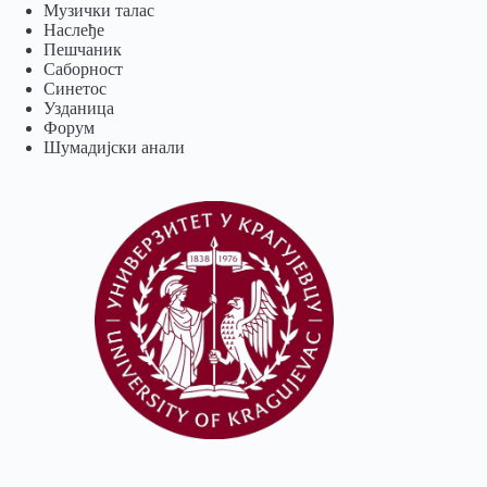
Музички талас
Наслеђе
Пешчаник
Саборност
Синетос
Узданица
Форум
Шумадијски анали