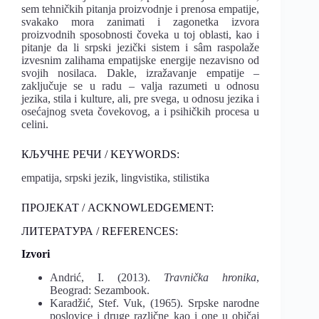
sem tehničkih pitanja proizvodnje i prenosa empatije,
svakako mora zanimati i zagonetka izvora
proizvodnih sposobnosti čoveka u toj oblasti, kao i
pitanje da li srpski jezički sistem i sâm raspolaže
izvesnim zalihama empatijske energije nezavisno od
svojih nosilaca. Dakle, izražavanje empatije –
zaključuje se u radu – valja razumeti u odnosu
jezika, stila i kulture, ali, pre svega, u odnosu jezika i
osećajnog sveta čovekovog, a i psihičkih procesa u
celini.
КЉУЧНЕ РЕЧИ / KEYWORDS:
empatija, srpski jezik, lingvistika, stilistika
ПРОЈЕКАТ / ACKNOWLEDGEMENT:
ЛИТЕРАТУРА / REFERENCES:
Izvori
Andrić, I. (2013).
Travnička hronika
,
Beograd: Sezambook.
Karadžić, Stef. Vuk, (1965). Srpske narodne
poslovice i druge različne kao i one u običaj