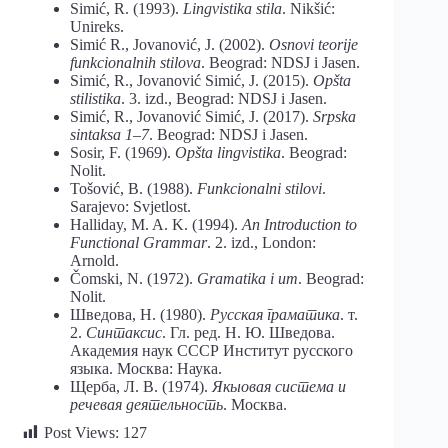
Simić, R. (1993).
Lingvistika stila
. Nikšić:
Unireks.
Simić R., Jovanović, J. (2002).
Osnovi teorije
funkcionalnih stilova
. Beograd: NDSJ i Jasen.
Simić, R., Jovanović Simić, J. (2015).
Opšta
stilistika
. 3. izd., Beograd: NDSJ i Jasen.
Simić, R., Jovanović Simić, J. (2017).
Srpska
sintaksa 1–7
. Beograd: NDSJ i Jasen.
Sosir, F. (1969).
Opšta lingvistika
. Beograd:
Nolit.
Tošović, B. (1988).
Funkcionalni stilovi
.
Sarajevo: Svjetlost.
Halliday, M. A. K. (1994).
An Introduction to
Functional Grammar
. 2. izd., London:
Arnold.
Čomski, N. (1972).
Gramatika i um
. Beograd:
Nolit.
Шведова, Н. (1980).
Русская граматика
. т.
2.
Синтаксис
. Гл. ред. Н. Ю. Шведова.
Академия наук СССР Институт русского
языка. Москва: Наука.
Щeрбa, Л. В. (1974).
Якы
o
в
a
я сист
e
м
a
и
р
e
ч
e
в
a
я д
e
ят
e
льн
o
сть
. Мoсквa.
Post Views:
127