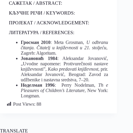
САЖЕТАК / ABSTRACT:
КЉУЧНЕ РЕЧИ / KEYWORDS:
ПРОЈЕКАТ / ACKNOWLEDGEMENT:
ЛИТЕРАТУРА / REFERENCES:
Гросман 2010
: Meta Grosman,
U
odbranu
č
itanja
.
Čitatelj u književnosti u 21. stoljeću
,
Zagreb: Algoritam.
Јовановић 1984
: Aleksandar Jovanović,
„Uvodne napomene: Protivurečnosti nastave
književnosti”,
Kako predavati književnost
, prir.
Aleksandar Jovanović, Beograd: Zavod za
udžbenike i nastavna sredstva, 7–20.
Ноделман 1996
: Perry Nodelman,
Th e
Pleasures of Children’s Literature
, New York:
Longman.
Post Views:
88
TRANSLATE