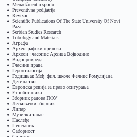
Menadžment u sportu
Preventivna pedijatrija
Revizor
Scientific Publications Of The State University Of Novi
Pazar
Serbian Studies Research
Tribology and Materials
Аграфа
Археографски прилози
Археон : часопис Архива Војводине
Водопривреда
Гласник права
Геронтологија
Годишњак Међ. фил. школе Феликс Ромулијана
Детињство
Европска ревија за право осигурања
Eтноботаника
Зборник радова ПФУ
Лесковачки зборник
Липар
Музички талас
Наслеђе
Пешчаник
Саборност
Синетос