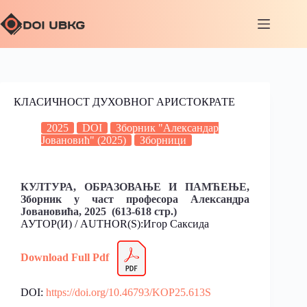
КЛАСИЧНОСТ ДУХОВНОГ АРИСТОКРАТЕ
2025
DOI
Зборник "Александар
Јовановић" (2025)
Зборници
КУЛТУРА, ОБРАЗОВАЊЕ И ПАМЋЕЊЕ,
Зборник у част професорa Александрa
Јовановићa, 2025 (613-618 стр.)
АУТОР(И) / AUTHOR(S):Игор Саксида
Download Full Pdf
DOI:
https://doi.org/10.46793/KOP25.613S