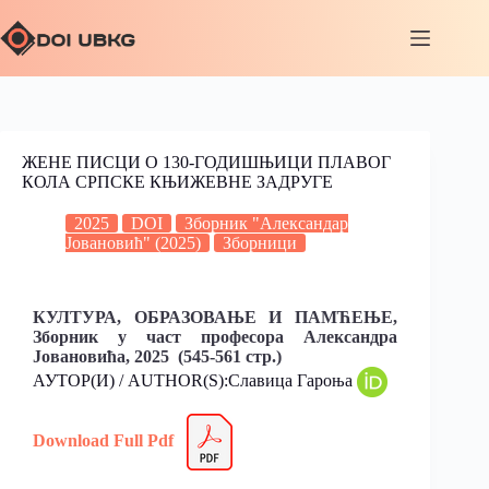
ЖЕНЕ ПИСЦИ О 130-ГОДИШЊИЦИ ПЛАВОГ
КОЛА СРПСКЕ КЊИЖЕВНЕ ЗАДРУГЕ
2025
DOI
Зборник "Александар
Јовановић" (2025)
Зборници
КУЛТУРА, ОБРАЗОВАЊЕ И ПАМЋЕЊЕ,
Зборник у част професорa Александрa
Јовановићa, 2025 (545-561 стр.)
АУТОР(И) / AUTHOR(S):Славица Гароња
Download Full Pdf