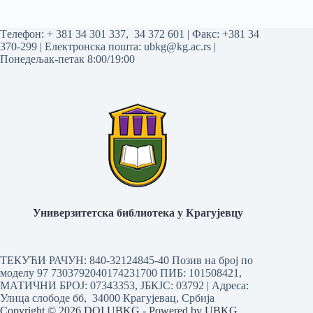
Tелефон:
+ 381 34 301 337
,
34 372 601
| Факс: +381 34
370-299 | Електронска пошта:
ubkg@kg.ac.rs
|
Понедељак-петак 8:00/19:00
Универзитетска библиотека у Крагујевцу
ТЕКУЋИ РАЧУН: 840-32124845-40 Позив на број по
моделу 97 7303792040174231700
ПИБ: 101508421,
МАТИЧНИ БРОЈ: 07343353, ЈБКЈС: 03792 | Aдреса:
Улица слободе бб, 34000 Крагујевац, Србија
Copyright © 2026 DOI UBKG - Powered by UBKG.