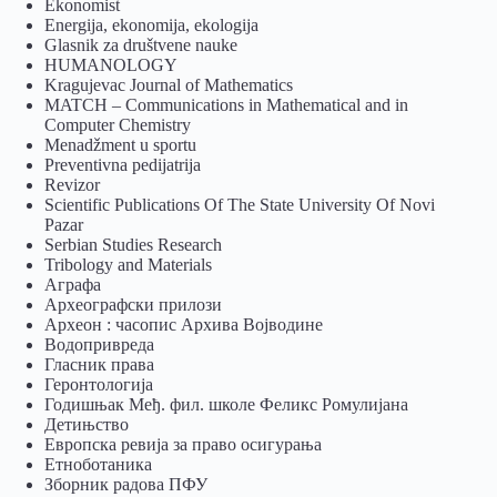
Ekonomist
Energija, ekonomija, ekologija
Glasnik za društvene nauke
HUMANOLOGY
Kragujevac Journal of Mathematics
MATCH – Communications in Mathematical and in
Computer Chemistry
Menadžment u sportu
Preventivna pedijatrija
Revizor
Scientific Publications Of The State University Of Novi
Pazar
Serbian Studies Research
Tribology and Materials
Аграфа
Археографски прилози
Археон : часопис Архива Војводине
Водопривреда
Гласник права
Геронтологија
Годишњак Међ. фил. школе Феликс Ромулијана
Детињство
Европска ревија за право осигурања
Eтноботаника
Зборник радова ПФУ