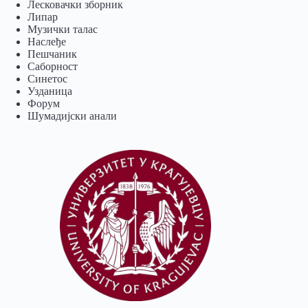
Лесковачки зборник
Липар
Музички талас
Наслеђе
Пешчаник
Саборност
Синетос
Узданица
Форум
Шумадијски анали