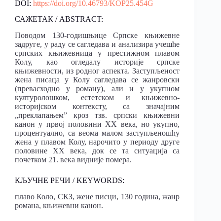
DOI:
https://doi.org/10.46793/KOP25.454G
САЖЕТАК / ABSTRACT:
Поводом 130-годишњице Српске књижевне
задруге, у раду се сагледава и анализира учешће
српских књижевница у престижном плавом
Колу, као огледалу историје српске
књижевности, из родног аспекта. Заступљеност
жена писаца у Колу сагледава се жанровски
(превасходно у роману), али и у укупном
културолошком, естетском и књижевно-
историјском контексту, са значајним
„преклапањем” кроз тзв. српски књижевни
канон у првој половини ХХ века, но укупно,
процентуално, са веома малом заступљеношћу
жена у плавом Колу, нарочито у периоду друге
половине ХХ века, док се та ситуација са
почетком 21. века видније помера.
КЉУЧНЕ РЕЧИ / KEYWORDS:
плаво Коло, СКЗ, жене писци, 130 година, жанр
романа, књижевни канон.