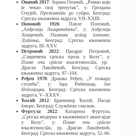
Опачић 2017
: Зорана Опачић, „Роман који
је чекао свој тренутак”, у: Гроздана
Олујић,
Преживети до сутра
, Београд:
Српска књижевна задруга, VII–XXIII.
Поповић 1926
: Павле Поповић,
„Анђелија Лазаревићева”, у: Анђелија
Лазаревић,
Паланка испод планине.
Лутања
, Београд: Српска књижевна
задруга, III–XXV.
Петровић 2022
: Предраг Петровић,
„Савремена српска проза у Колу”, у:
Плаве очи српске књижевности
, ур.
Драган Лакићевић, Београд: Српска
књижевна задруга, 87–104.
Ређеп 1978
: Драшко Ређеп, „У пожару
столећа”, у: Јара Рибникар,
Јан
Непомуцки
, Београд: Српска књижевна
задруга, V–XXXV.
Ћосић 2012
: Бранимир Ћосић,
Писци
говоре
, Београд: Службени гласник.
Фуртула 2022
: Катарина Фуртула,
„Српска модерна и књижевност авангарде
у Колу”, у:
Плаве очи српске
књижевности
, ур. Драган Лакићевић,
Београд: Српска књижевна задруга, 52–66.