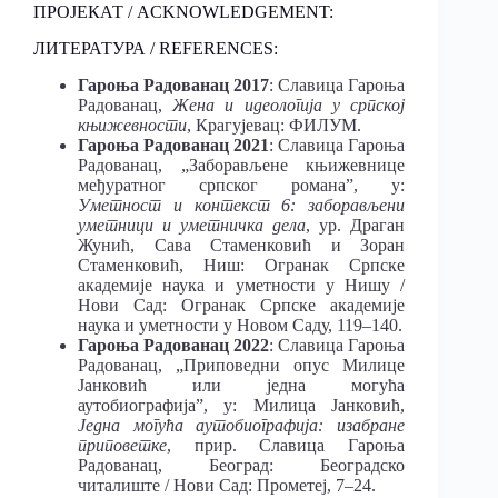
ПРОЈЕКАТ / ACKNOWLEDGEMENT:
ЛИТЕРАТУРА / REFERENCES:
Гароња Радованац 2017
: Славица Гароња
Радованац,
Жена и идеологија у српској
књижевности
, Крагујевац: ФИЛУМ.
Гароња Радованац 2021
: Славица Гароња
Радованац, „Заборављене књижевнице
међуратног српског романа”, у:
Уметност и контекст
6:
заборављени
уметници и уметничка дела
, ур. Драган
Жунић, Сава Стаменковић и Зоран
Стаменковић, Ниш: Огранак Српскe
академијe наука и уметности у Нишу /
Нови Сад: Огранак Српскe академијe
наука и уметности у Новом Саду, 119–140.
Гароња Радованац 2022
: Славица Гароња
Радованац, „Приповедни опус Милице
Јанковић или једна могућа
аутобиографија”, у: Милица Јанковић,
Једна могућа аутобиографија: изабране
приповетке
, прир. Славица Гароња
Радованац, Београд: Београдско
читалиште / Нови Сад: Прометеј, 7–24.