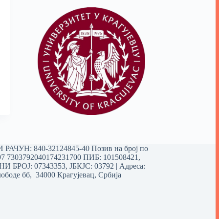
РАЧУН: 840-32124845-40 Позив на број по
97 7303792040174231700
ПИБ: 101508421,
 БРОЈ: 07343353, ЈБКЈС: 03792 | Aдреса:
ободе бб, 34000 Крагујевац, Србија