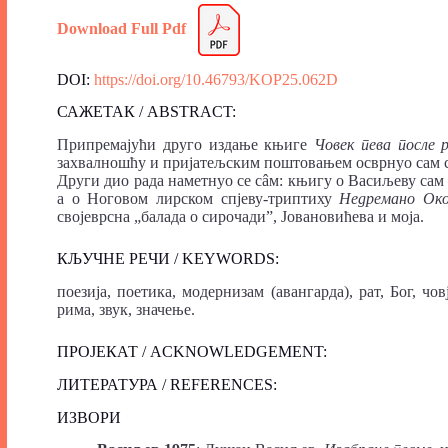
Download Full Pdf
DOI:
https://doi.org/10.46793/KOP25.062D
САЖЕТАК / ABSTRACT:
Припремајући друго издање књиге
Човек пева после 
захвалношћу и пријатељским поштовањем осврнуо сам с
Други дио рада наметнуо се сâм: књигу о Васиљеву сам
а о Ноговом лирском спјеву-триптиху
Недремано Ок
својеврсна „балада о сирочади”, Јовановићева и моја.
КЉУЧНЕ РЕЧИ / KEYWORDS:
поезија, поетика, модернизам (авангарда), рат, Бог, чо
рима, звук, значење.
ПРОЈЕКАТ / ACKNOWLEDGEMENT:
ЛИТЕРАТУРА / REFERENCES:
ИЗВОРИ