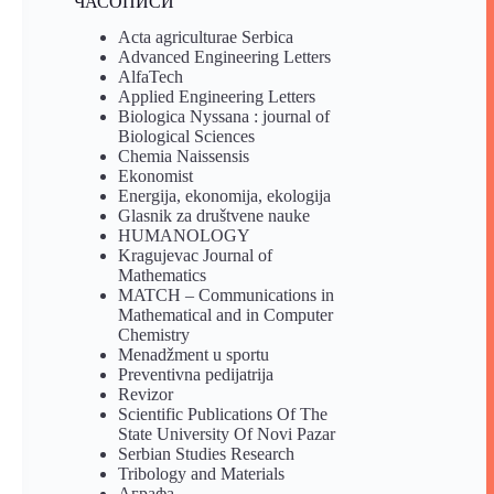
ЧАСОПИСИ
Acta agriculturae Serbica
Advanced Engineering Letters
AlfaTech
Applied Engineering Letters
Biologica Nyssana : journal of
Biological Sciences
Chemia Naissensis
Ekonomist
Energija, ekonomija, ekologija
Glasnik za društvene nauke
HUMANOLOGY
Kragujevac Journal of
Mathematics
MATCH – Communications in
Mathematical and in Computer
Chemistry
Menadžment u sportu
Preventivna pedijatrija
Revizor
Scientific Publications Of The
State University Of Novi Pazar
Serbian Studies Research
Tribology and Materials
Аграфа