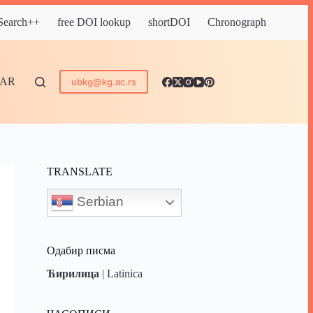
 Search++
free DOI lookup
shortDOI
Chronograph
DAR
ubkg@kg.ac.rs
TRANSLATE
Serbian
Одабир писма
Ћирилица
|
Latinica