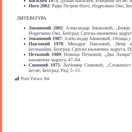
Васиљев 1975
: Душан Васиљев,
Изабране песме
, 
Ного 2002
: Рајко Петров Ного,
Недремано Око
, Б
ЛИТЕРАТУРА
Јовановић 2002
: Александар Јовановић, „Божји 
Недремано Око
, Београд: Српска књижевна задруг
Јовановић 1987
: Александар Јовановић,
Облаци у
Павловић 1978
: Миодраг Павловић, „Чему а
песништва
, Београд: Српска књижевна задруга, I
Петковић 1989
: Новица Петковић, „Два Лазара”
књижевна задруга, 47–64.
Симовић 1975
: Љубомир Симовић, „Сложеност
песме
, Београд: Рад, 5–13.
Post Views:
84