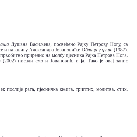
рата
Душана Васиљева, посвећено Рајку Петрову Ногу, са
е и на књигу Александра Јовановића:
Облаци у души
(1987).
 првобитно приредио на молбу пјесника Рајка Петрова Нога,
о
(2002) писали смо и Јовановић, и ја. Тако је овај запис
вјек послије рата, пјесничка књига, триптих, молитва, стих,