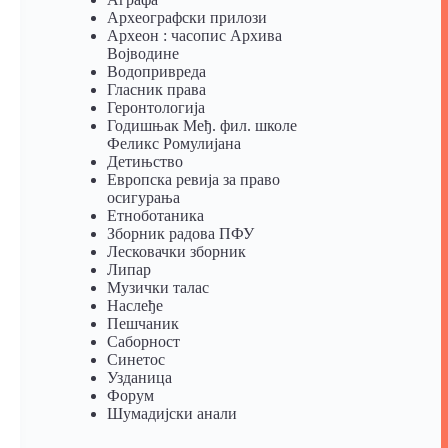
Археографски прилози
Археон : часопис Архива
Војводине
Водопривреда
Гласник права
Геронтологија
Годишњак Међ. фил. школе
Феликс Ромулијана
Детињство
Европска ревија за право
осигурања
Eтноботаника
Зборник радова ПФУ
Лесковачки зборник
Липар
Музички талас
Наслеђе
Пешчаник
Саборност
Синетос
Узданица
Форум
Шумадијски анали