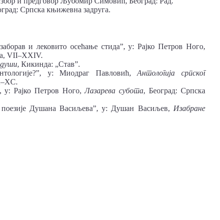
избор и предговор Љубомир Симовић, Београд: Рад.
еоград: Српска књижевна задруга.
заборав и лековито осећање стида”, у: Рајко Петров Ного,
а, VII–XXIV.
 души
, Кикинда: „Став”.
нтологије?”, у: Миодраг Павловић,
Антологија српског
X–XC.
, у: Рајко Петров Ного,
Лазарева субота
, Београд: Српска
 поезије Душана Васиљева”, у: Душан Васиљев,
Изабране