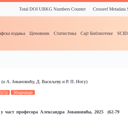
Total DOI UBKG Numbers Counter
Crossref Metadata
фска издања
Ценовник
Статистика
Сајт Библиотеке
SCI
овановићу, Д. Васиљеву и Р. П. Ногу)
025)
Зборници
 у част професорa Александрa Јовановићa, 2025 (62-79