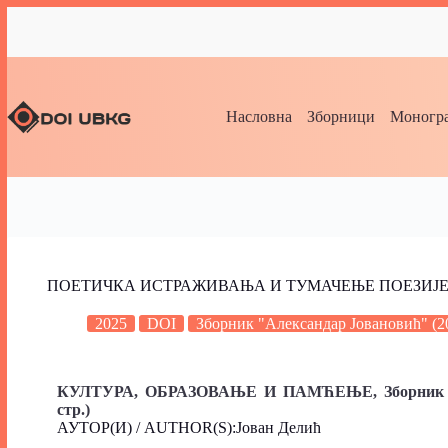
Насловна
Зборници
Моногра
ПОЕТИЧКА ИСТРАЖИВАЊА И ТУМАЧЕЊЕ ПОЕЗИЈЕ (о А. Ј
2025
DOI
Зборник "Александар Јовановић" (2
КУЛТУРА, ОБРАЗОВАЊЕ И ПАМЋЕЊЕ,
Зборник
стр.)
АУТОР(И) / AUTHOR(S):Јован Делић