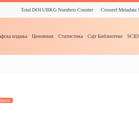
Total DOI UBKG Numbers Counter
Crossref Metadata
фска издања
Ценовник
Статистика
Сајт Библиотеке
SCI
писи