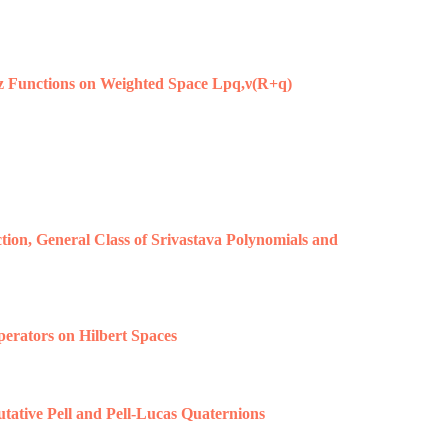
itz Functions on Weighted Space Lpq,ν(R+q)
ction, General Class of Srivastava Polynomials and
perators on Hilbert Spaces
ative Pell and Pell-Lucas Quaternions