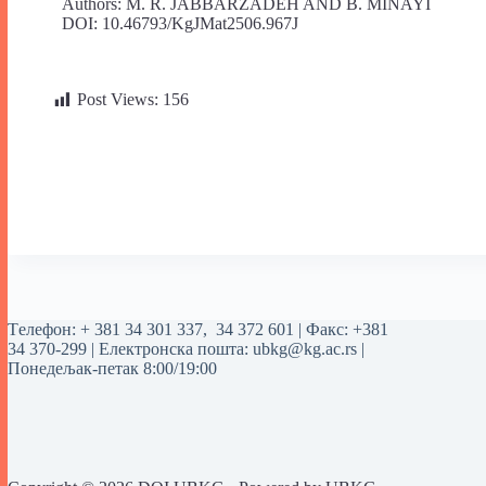
Authors: M. R. JABBARZADEH AND B. MINAYI
DOI: 10.46793/KgJMat2506.967J
Post Views:
156
Tелефон:
+ 381 34 301 337
,
34 372 601
| Факс: +381
34 370-299 | Електронска пошта:
ubkg@kg.ac.rs
|
Понедељак-петак 8:00/19:00