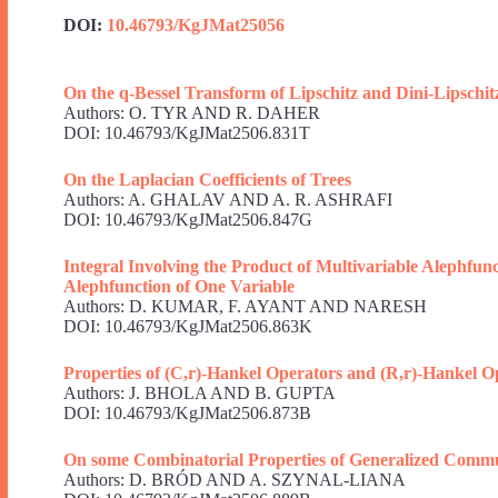
DOI:
10.46793/KgJMat25056
On the q-Bessel Transform of Lipschitz and Dini-Lipsch
Authors: O. TYR AND R. DAHER
DOI: 10.46793/KgJMat2506.831T
On the Laplacian Coefficients of Trees
Authors: A. GHALAV AND A. R. ASHRAFI
DOI: 10.46793/KgJMat2506.847G
Integral Involving the Product of Multivariable Alephfun
Alephfunction of One Variable
Authors: D. KUMAR, F. AYANT AND NARESH
DOI: 10.46793/KgJMat2506.863K
Properties of (C,r)-Hankel Operators and (R,r)-Hankel O
Authors: J. BHOLA AND B. GUPTA
DOI: 10.46793/KgJMat2506.873B
On some Combinatorial Properties of Generalized Commut
Authors: D. BRÓD AND A. SZYNAL-LIANA