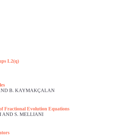
ups L2(q)
les
HI AND B. KAYMAKÇALAN
of Fractional Evolution Equations
RI AND S. MELLIANI
ators