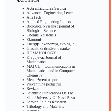
ЧАСОПИСИ
Acta agriculturae Serbica
Advanced Engineering Letters
AlfaTech
Applied Engineering Letters
Biologica Nyssana : journal of
Biological Sciences
Chemia Naissensis
Ekonomist
Energija, ekonomija, ekologija
Glasnik za društvene nauke
HUMANOLOGY
Kragujevac Journal of
Mathematics
MATCH – Communications in
Mathematical and in Computer
Chemistry
Menadžment u sportu
Preventivna pedijatrija
Revizor
Scientific Publications Of The
State University Of Novi Pazar
Serbian Studies Research
Tribology and Materials
Аграфа