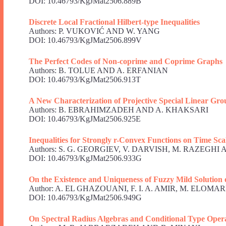
DOI: 10.46793/KgJMat2506.889B
Discrete Local Fractional Hilbert-type Inequalities
Authors: P. VUKOVIĆ AND W. YANG
DOI: 10.46793/KgJMat2506.899V
The Perfect Codes of Non-coprime and Coprime Graphs
Authors: B. TOLUE AND A. ERFANIAN
DOI: 10.46793/KgJMat2506.913T
A New Characterization of Projective Special Linear Gro
Authors: B. EBRAHIMZADEH AND A. KHAKSARI
DOI: 10.46793/KgJMat2506.925E
Inequalities for Strongly r-Convex Functions on Time Sca
Authors: S. G. GEORGIEV, V. DARVISH, M. RAZEG
DOI: 10.46793/KgJMat2506.933G
On the Existence and Uniqueness of Fuzzy Mild Solution 
Author: A. EL GHAZOUANI, F. I. A. AMIR, M. ELOMA
DOI: 10.46793/KgJMat2506.949G
On Spectral Radius Algebras and Conditional Type Oper