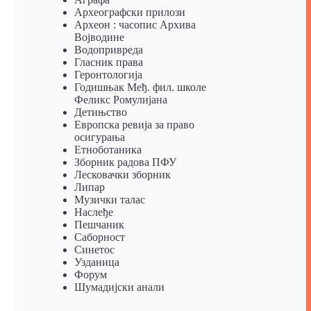
Археографски прилози
Археон : часопис Архива
Војводине
Водопривреда
Гласник права
Геронтологија
Годишњак Међ. фил. школе
Феликс Ромулијана
Детињство
Европска ревија за право
осигурања
Eтноботаника
Зборник радова ПФУ
Лесковачки зборник
Липар
Музички талас
Наслеђе
Пешчаник
Саборност
Синетос
Узданица
Форум
Шумадијски анали