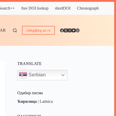
 Search++
free DOI lookup
shortDOI
Chronograph
DAR
ubkg@kg.ac.rs
TRANSLATE
Serbian
Одабир писма
Ћирилица
|
Latinica