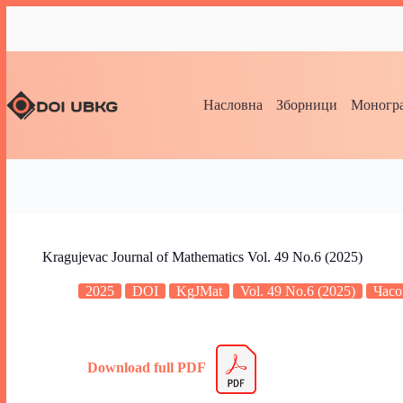
Насловна
Зборници
Моногра
Kragujevac Journal of Mathematics Vol. 49 No.6 (2025)
2025
DOI
KgJMat
Vol. 49 No.6 (2025)
Часо
Download full PDF