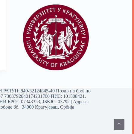
РАЧУН: 840-32124845-40 Позив на број по
97 7303792040174231700
ПИБ: 101508421,
 БРОЈ: 07343353, ЈБКЈС: 03792 | Aдреса:
ободе бб, 34000 Крагујевац, Србија