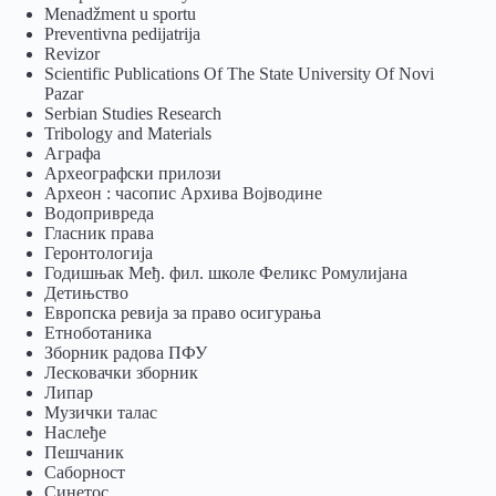
Menadžment u sportu
Preventivna pedijatrija
Revizor
Scientific Publications Of The State University Of Novi
Pazar
Serbian Studies Research
Tribology and Materials
Аграфа
Археографски прилози
Археон : часопис Архива Војводине
Водопривреда
Гласник права
Геронтологија
Годишњак Међ. фил. школе Феликс Ромулијана
Детињство
Европска ревија за право осигурања
Eтноботаника
Зборник радова ПФУ
Лесковачки зборник
Липар
Музички талас
Наслеђе
Пешчаник
Саборност
Синетос