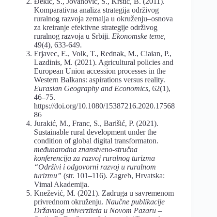
Đekić, S., Jovanović, S., Krstić, B. (2011).
Komparativna analiza strategija održivog
ruralnog razvoja zemalja u okruženju–osnova
za kreiranje efektivne strategije održivog
ruralnog razvoja u Srbiji.
Ekonomske teme
,
49(4), 633-649.
Erjavec, E., Volk, T., Rednak, M., Ciaian, P.,
Lazdinis, M. (2021). Agricultural policies and
European Union accession processes in the
Western Balkans: aspirations versus reality.
Eurasian Geography and Economics
, 62(1),
46–75.
https://doi.org/10.1080/15387216.2020.17568
86
Jurakić, M., Franc, S., Barišić, P. (2021).
Sustainable rural development under the
condition of global digital transformaton.
međunarodna znanstveno-stručna
konferencija za razvoj ruralnog turizma
“Održivi i odgovorni razvoj u ruralnom
turizmu”
(str. 101–116). Zagreb, Hrvatska:
Vimal Akademija.
Knežević, M. (2021). Zadruga u savremenom
privrednom okruženju.
Naučne publikacije
Državnog univerziteta u Novom Pazaru –