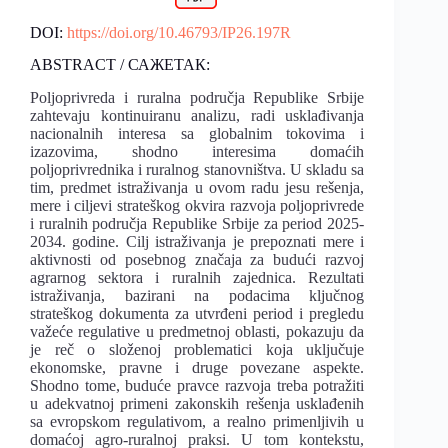
DOI:
https://doi.org/10.46793/IP26.197R
ABSTRACT / САЖЕТАК:
Poljoprivreda i ruralna područja Republike Srbije
zahtevaju kontinuiranu analizu, radi usklađivanja
nacionalnih interesa sa globalnim tokovima i
izazovima, shodno interesima domaćih
poljoprivrednika i ruralnog stanovništva. U skladu sa
tim, predmet istraživanja u ovom radu jesu rešenja,
mere i ciljevi strateškog okvira razvoja poljoprivrede
i ruralnih područja Republike Srbije za period 2025-
2034. godine. Cilj istraživanja je prepoznati mere i
aktivnosti od posebnog značaja za budući razvoj
agrarnog sektora i ruralnih zajednica. Rezultati
istraživanja, bazirani na podacima ključnog
strateškog dokumenta za utvrđeni period i pregledu
važeće regulative u predmetnoj oblasti, pokazuju da
je reč o složenoj problematici koja uključuje
ekonomske, pravne i druge povezane aspekte.
Shodno tome, buduće pravce razvoja treba potražiti
u adekvatnoj primeni zakonskih rešenja usklađenih
sa evropskom regulativom, a realno primenljivih u
domaćoj agro-ruralnoj praksi. U tom kontekstu,