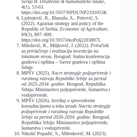
Serija B: Društvene & humanističke nauke,
4(1), 53-63.
https://doi.org/10.5937/NPDUNP2101053K
Ljubojević, R., Blanuša, A., Petrović, S.
(2022). Agrarian strategy and policy of the
Republic of Serbia.
Economic of Agriculture
,
69(3), 897–909.
https://doi.org/10.5937/ekoPolj2203897L
Milošević, R., Miljković, J. (2022).
Priručnik
za privlačenje i realizaciju investicija na
lokalnom nivou.
Beograd: Stalna konferencija
gradova i opština – Savez gradova i opština
Srbije.
MPŠV (2025).
Nacrt strategije poljoprivrede i
ruralnog razvoja Republike Srbije za period
od 2025-2034. godine.
Beograd, Republika
Srbija: Ministarstvo poljoprivrede, šumarstva i
vodoprivrede.
MPŠV (2026).
Izveštaj o sprovedenim
konsultacijama u toku izrade Nacrta strategije
poljoprivrede i ruralnog razvoja Republike
Srbije za period 2026-2034. godine.
Beograd,
Republika Srbija: Ministarstvo poljoprivrede,
šumarstva i vodoprivrede.
Nikolić Popadić, S., Milenković, M. (2023).