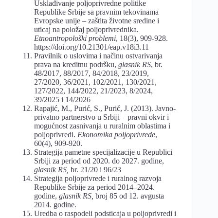
Usklađivanje poljoprivredne politike
Republike Srbije sa pravnim tekovinama
Evropske unije – zaštita životne sredine i
uticaj na položaj poljoprivrednika.
Etnoantropološki problemi
, 18(3), 909-928.
https://doi.org/10.21301/eap.v18i3.11
Pravilnik o uslovima i načinu ostvarivanja
prava na kreditnu podršku,
glasnik RS
, br.
48/2017, 88/2017, 84/2018, 23/2019,
27/2020, 36/2021, 102/2021, 130/2021,
127/2022, 144/2022, 21/2023, 8/2024,
39/2025 i 14/2026
Rapajić, M., Purić, S., Purić, J. (2013). Javno-
privatno partnerstvo u Srbiji – pravni okvir i
mogućnost zasnivanja u ruralnim oblastima i
poljoprivredi.
Ekonomika poljoprivrede
,
60(4), 909-920.
Strategija pametne specijalizacije u Republici
Srbiji za period od 2020. do 2027. godine,
glasnik RS,
br. 21/20 i 96/23
Strategija poljoprivrede i ruralnog razvoja
Republike Srbije za period 2014–2024.
godine,
glasnik RS,
broj 85 od 12. avgusta
2014. godine.
Uredba o raspodeli podsticaja u poljoprivredi i