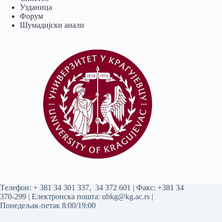
Узданица
Форум
Шумадијски анали
Tелефон:
+ 381 34 301 337
,
34 372 601
| Факс: +381 34
370-299 | Електронска пошта:
ubkg@kg.ac.rs
|
Понедељак-петак 8:00/19:00