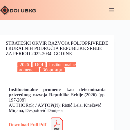
STRATEŠKI OKVIR RAZVOJA POLJOPRIVREDE
I RURALNIH PODRUČJA REPUBLIKE SRBIJE
ZA PERIOD 2025-2034. GODINE
2026
DOI
Institucionalne
promene...
Зборници
Institucionalne promene kao determinanta
privrednog razvoja Republike Srbije (2026)
[pp.
197-208]
AUTHOR(S) / АУТОР(И): Ristić Lela, Knežević
Mirjana, Despotović Danijela
Download Full Pdf