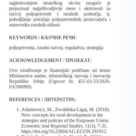
sagledavanjem strateškog okvira moguće je
prepoznati najprihvatljivije mere i aktivnosti za
razvoj poljoprivrede i ruralnih područja, tj.
poboljšanje položaja poljoprivrednih proizvođača i
stanovnika ruralnih oblasti.
KEYWORDS / КЉУЧНЕ РЕЧИ:
poljoprivreda, ruralni razvoj, regulativa, strategija
ACKNOWLEDGEMENT / ПРОЈЕКАТ:
Ovo istraživanje je finansijski podržano od strane
Ministarstva nauke, tehnološkog razvoja i inovacija
Republike Srbije (Ugovor br. 451-03-33/2026-
03/200099).
REFERENCES / ЛИТЕРАТУРА:
Adamowicz, M., Zwolińska-Ligaj, M. (2018).
New concepts for rural development in the
strategies and policies of the Eurpoean Union.
Economic and Regional Studies,
11(3), 7-31.
https://doi.org/10.22004/AG.ECON.291912