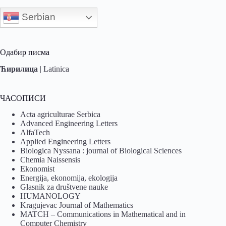
Serbian
Одабир писма
Ћирилица
|
Latinica
ЧАСОПИСИ
Acta agriculturae Serbica
Advanced Engineering Letters
AlfaTech
Applied Engineering Letters
Biologica Nyssana : journal of Biological Sciences
Chemia Naissensis
Ekonomist
Energija, ekonomija, ekologija
Glasnik za društvene nauke
HUMANOLOGY
Kragujevac Journal of Mathematics
MATCH – Communications in Mathematical and in
Computer Chemistry