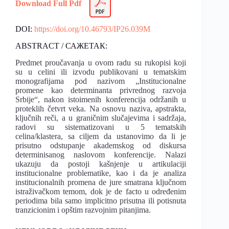
Download Full Pdf
DOI:
https://doi.org/10.46793/IP26.039M
ABSTRACT / САЖЕТАК:
Predmet proučavanja u ovom radu su rukopisi koji
su u celini ili izvodu publikovani u tematskim
monografijama pod nazivom „Institucionalne
promene kao determinanta privrednog razvoja
Srbije“, nakon istoimenih konferencija održanih u
proteklih četvrt veka. Na osnovu naziva, apstrakta,
ključnih reči, a u graničnim slučajevima i sadržaja,
radovi su sistematizovani u 5 tematskih
celina/klastera, sa ciljem da ustanovimo da li je
prisutno odstupanje akademskog od diskursa
determinisanog naslovom konferencije. Nalazi
ukazuju da postoji kašnjenje u artikulaciji
institucionalne problematike, kao i da je analiza
institucionalnih promena de jure smatrana ključnom
istraživačkom temom, dok je de facto u određenim
periodima bila samo implicitno prisutna ili potisnuta
tranzicionim i opštim razvojnim pitanjima.