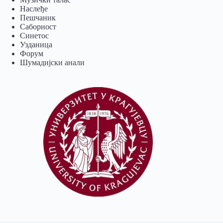
Наслеђе
Пешчаник
Саборност
Синетос
Узданица
Форум
Шумадијски анали