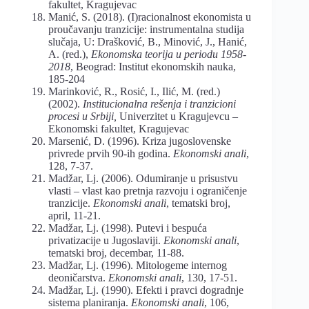
fakultet, Kragujevac
Manić, S. (2018). (I)racionalnost ekonomista u
proučavanju tranzicije: instrumentalna studija
slučaja, U: Drašković, B., Minović, J., Hanić,
A. (red.),
Ekonomska teorija u periodu 1958-
2018
, Beograd: Institut ekonomskih nauka,
185-204
Marinković, R., Rosić, I., Ilić, M. (red.)
(2002).
Institucionalna rešenja i tranzicioni
procesi u Srbiji,
Univerzitet u Kragujevcu –
Ekonomski fakultet, Kragujevac
Marsenić, D. (1996). Kriza jugoslovenske
privrede prvih 90-ih godina.
Ekonomski anali
,
128, 7-37.
Madžar, Lj. (2006). Odumiranje u prisustvu
vlasti – vlast kao pretnja razvoju i ograničenje
tranzicije.
Ekonomski anali
, tematski broj,
april, 11-21.
Madžar, Lj. (1998). Putevi i bespuća
privatizacije u Jugoslaviji.
Ekonomski anali
,
tematski broj, decembar, 11-88.
Madžar, Lj. (1996). Mitologeme internog
deoničarstva.
Ekonomski anali
, 130, 17-51.
Madžar, Lj. (1990). Efekti i pravci dogradnje
sistema planiranja.
Ekonomski anali
, 106,