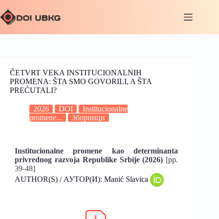
ČETVRT VEKA INSTITUCIONALNIH
PROMENA: ŠTA SMO GOVORILI, A ŠTA
PREĆUTALI?
2026
DOI
Institucionalne
promene...
Зборници
Institucionalne promene kao determinanta
privrednog razvoja Republike Srbije (2026)
[pp.
39-48]
AUTHOR(S) / АУТОР(И): Manić Slavica