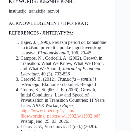
KEYWORDS / КЉУЧНЕ РЕЧИ:
institucije, tranzicija, razvoj
ACKNOWLEDGEMENT / ПРОЈЕКАТ:
REFERENCES / ЛИТЕРАТУРА:
Bajec, J. (1990). Prelazni period od komandne
ka tržišnoj privredi – pouke jugoslovenskog
iskustva.
Ekonomski anali
, 106, 29-45.
Campos, N., Coricelli, A. (2002). Growth in
Transition: What We Know, What We Don’t,
and What We Should,
Journal of Economic
Literature
, 40 (3), 793-836
Cerović, B. (2012).
Tranzicija – zamisli i
ostvarenja
, Ekonomski fakultet, Beograd
Godoy, S., Stiglitz, J. E. (2006). Growth,
Initial Conditions, Law and Speed of
Privatization in Transition Countries: 11 Years
Later,
NBER Working Paper
,
https://www.nber.org/system/
files/working_papers/ w11992/w11992.pdf
Pristupljeno: 25. 03. 2026.
Leković, V., Veselinović, P. (red.) (2020).