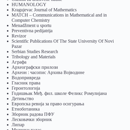
HUMANOLOGY
Kragujevac Journal of Mathematics
MATCH – Communications in Mathematical and in
Computer Chemistry
Menadžment u sportu
Preventivna pedijatrija
Revizor
Scientific Publications Of The State University Of Novi
Pazar
Serbian Studies Research
Tribology and Materials
Аграфа
Археографски прилози
Археон : часопис Архива Војводине
Водопривреда
Гласник права
Геронтологија
Годишњак Међ. фил. школе Феликс Ромулијана
Детињство
Европска ревија за право осигурања
Eтноботаника
Зборник радова ПФУ
Лесковачки зборник
Липар
Музички талас