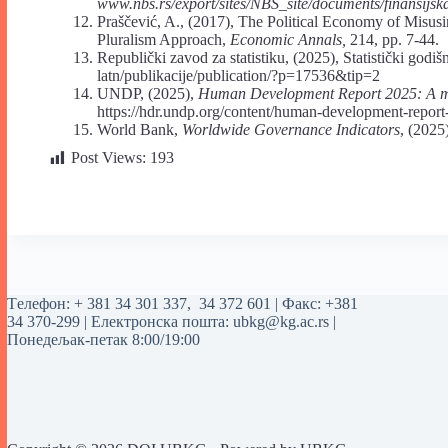
www.nbs.rs/export/sites/NBS_site/documents/finansijska-
Praščević, A., (2017), The Political Economy of Misusi
Pluralism Approach,
Economic Annals,
214, pp. 7-44.
Republički zavod za statistiku, (2025), Statistički godiš
latn/publikacije/publication/?p=17536&tip=2
UNDP, (2025),
Human Development Report 2025: A matte
https://hdr.undp.org/content/human-development-repor
World Bank,
Worldwide Governance Indicators
, (2025
Post Views:
193
Tелефон:
+ 381 34 301 337
,
34 372 601
| Факс: +381
34 370-299 | Електронска пошта:
ubkg@kg.ac.rs
|
Понедељак-петак 8:00/19:00