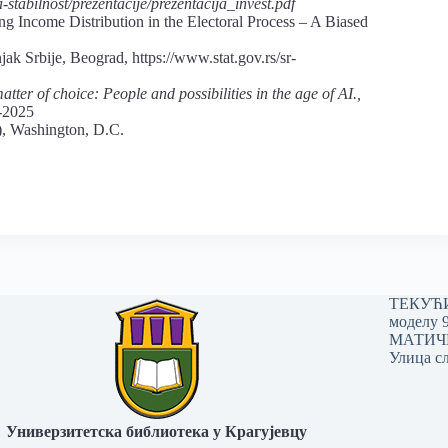
stabilnost/prezentacije/prezentacija_invest.pdf
ng Income Distribution in the Electoral Process – A Biased
njak Srbije, Beograd, https://www.stat.gov.rs/sr-
r of choice: People and possibilities in the age of AI.,
t-2025
), Washington, D.C.
ТЕКУЋИ 
моделу 
МАТИЧНИ
Улица сл
Универзитетска библиотека у Крагујевцу