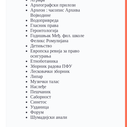
Археографски прилози
Археон : часопис Архива
Војводине
Водопривреда
Гласник права
Геронтологија
Годишњак Међ. фил. школе
Феликс Ромулијана
Детињство
Европска ревија за право
осигурања
Eтноботаника
Зборник радова ПФУ
Лесковачки зборник
Липар
Музички талас
Наслеђе
Пешчаник
Саборност
Синетос
Узданица
Форум
Шумадијски анали