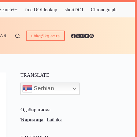
 Search++
free DOI lookup
shortDOI
Chronograph
DAR
ubkg@kg.ac.rs
TRANSLATE
Serbian
Одабир писма
Ћирилица
|
Latinica