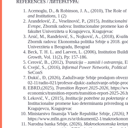
REFERENCES / ЛИТЕРАТУРА:
Acemoglu, D., & Robinson, J. A., (2010), The Role of
and Institutions
, 1 (2)
Aranđelović, Z., Veselinović, P., (2015),
Institucionaln
Evrope
, Zbornik radova: Institucionalne promene kao 
fakultet Univerziteta u Kragujevcu, Kragujevac
Arsić, M., Ranđelović, S., Nojković, A., (2018),
Kvalite
Zbornik radova: Ekonomska politika Srbije u 2018. godin
Univerziteta u Beogradu, Beograd
Beck, T. H. L. and Laeven, L. (2006), Institution Bui
Growth
, Vol. 11(2), Pp: 157-186.
Cerović, B., (2012),
Tranzicija – zamisli i ostvarenja
, E
Cvejić, S., (2016),
Informal Power Networks, Political
SeConS
Đukić., Đ, (2026), Zaduživanje Srbije prodajom obveznica
02-11/radio-021/profesor-djukic-zaduzivanje-srbije-pro
EBRD,(2025),
Transition Report 2025-2026,
https://w
economics/transition-reports/transition-report-2025-26.
Leković, V., (2015),
Institucije potrebne za pokretanje
Institucionalne promene kao determinanta privrednog ra
Kragujevcu, Kragujevac
Ministarstvo finansija Vlade Republike Srbije
, (2026),
https://www.mfin.gov.rs/sr/dokumenti2-1/makroekonoms
Narodna banka Srbije, (2026),
Makroekonomska kretanja 