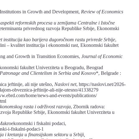
 Institutions in Growth and Development,
Review of Economics
i aspekti reformskih procesa u zemljama Centralne i Istočne
determinanta privrednog razvoja Republike Srbije, Ekonomski
t institucija kao barijera dugoročnom rastu privrede Srbije
,
i – kvalitet institucija i ekonomski rast, Ekonomski fakultet
lding and Growth in Transition Economies,
Journal of Economic
konomski fakultet Univerziteta u Beogradu, Beograd
 Patronage and Clientelism in Serbia and Kosovo
*, Belgrade :
 jeftinije, ali nije utešno,
Naslovi net
, https://naslovi.net/2026-
dajom-obveznica-jeftinije-ali-nije-utesno/41338279
ww.ebrd.com/home/news-and-events/publications/
html
 ekonomskog rasta i održivost razvoja
, Zbornik radova:
zvoja Republike Srbije, Ekonomski fakultet Univerziteta u
Makroekonomski i fiskalni podaci,
ki-i-fiskalni-podaci-1
i kretanja u finansijskom sektoru u Srbiji,