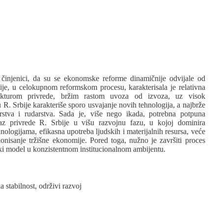
činjenici, da su se ekonomske reforme dinamičnije odvijale od
rbije, u celokupnom reformskom procesu, karakterisala je relativna
ukturom privrede, bržim rastom uvoza od izvoza, uz visok
 R. Srbije karakteriše sporo usvajanje novih tehnologija, a najbrže
rstva i rudarstva. Sada je, više nego ikada, potrebna potpuna
laz privrede R. Srbije u višu razvojnu fazu, u kojoj dominira
nologijama, efikasna upotreba ljudskih i materijalnih resursa, veće
isanje tržišne ekonomije. Pored toga, nužno je završiti proces
ski model u konzistentnom institucionalnom ambijentu.
stabilnost, održivi razvoj