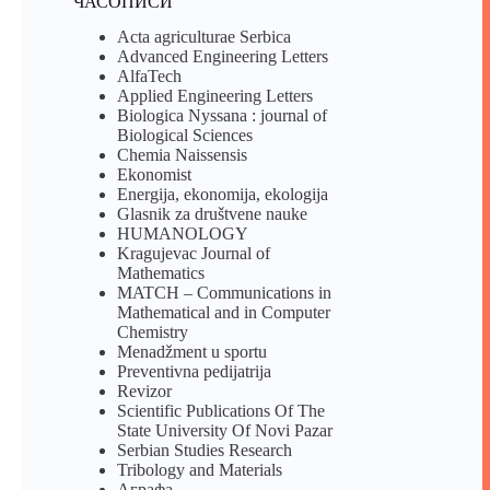
ЧАСОПИСИ
Acta agriculturae Serbica
Advanced Engineering Letters
AlfaTech
Applied Engineering Letters
Biologica Nyssana : journal of
Biological Sciences
Chemia Naissensis
Ekonomist
Energija, ekonomija, ekologija
Glasnik za društvene nauke
HUMANOLOGY
Kragujevac Journal of
Mathematics
MATCH – Communications in
Mathematical and in Computer
Chemistry
Menadžment u sportu
Preventivna pedijatrija
Revizor
Scientific Publications Of The
State University Of Novi Pazar
Serbian Studies Research
Tribology and Materials
Аграфа