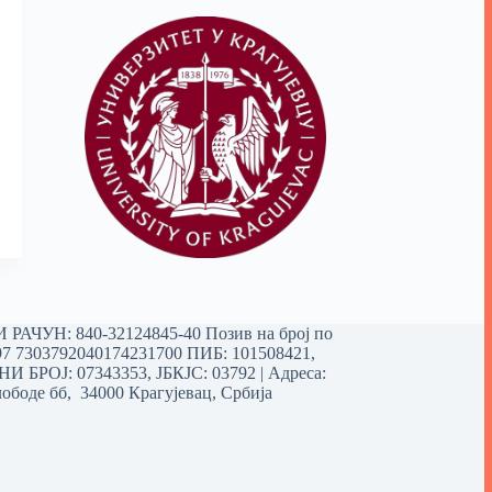
РАЧУН: 840-32124845-40 Позив на број по
97 7303792040174231700
ПИБ: 101508421,
 БРОЈ: 07343353, ЈБКЈС: 03792 | Aдреса:
ободе бб, 34000 Крагујевац, Србија