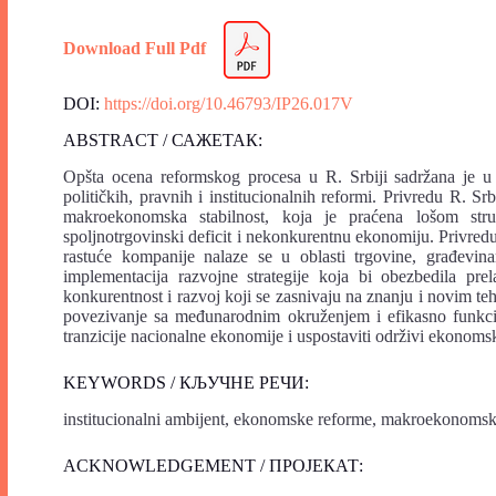
Download Full Pdf
DOI:
https://doi.org/10.46793/IP26.017V
ABSTRACT / САЖЕТАК:
Opšta ocena reformskog procesa u R. Srbiji sadržana je u 
političkih, pravnih i institucionalnih reformi. Privredu R. S
makroekonomska stabilnost, koja je praćena lošom str
spoljnotrgovinski deficit i nekonkurentnu ekonomiju. Privredu
rastuće kompanije nalaze se u oblasti trgovine, građevina
implementacija razvojne strategije koja bi obezbedila pre
konkurentnost i razvoj koji se zasnivaju na znanju i novim teh
povezivanje sa međunarodnim okruženjem i efikasno funkcion
tranzicije nacionalne ekonomije i uspostaviti održivi ekonom
KEYWORDS / КЉУЧНЕ РЕЧИ:
institucionalni ambijent, ekonomske reforme, makroekonomska 
ACKNOWLEDGEMENT / ПРОЈЕКАТ: