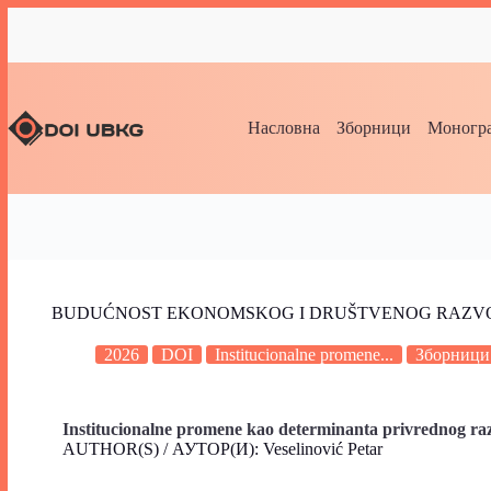
Насловна
Зборници
Моногра
BUDUĆNOST EKONOMSKOG I DRUŠTVENOG RAZVOJA
2026
DOI
Institucionalne promene...
Зборници
Institucionalne promene kao determinanta privrednog raz
AUTHOR(S) / АУТОР(И): Veselinović Petar